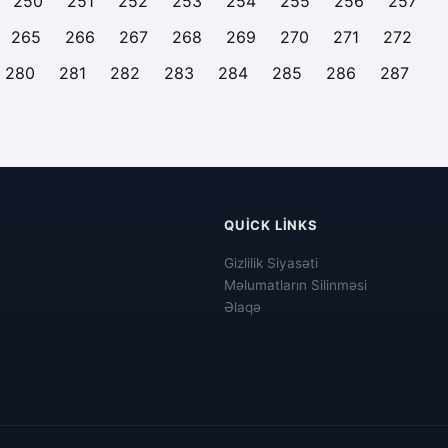
250
251
252
253
254
255
256
257
265
266
267
268
269
270
271
272
280
281
282
283
284
285
286
287
QUICK LINKS
Gizlilik Siyasəti
Məlumatların Silinməsi
Əlaqə