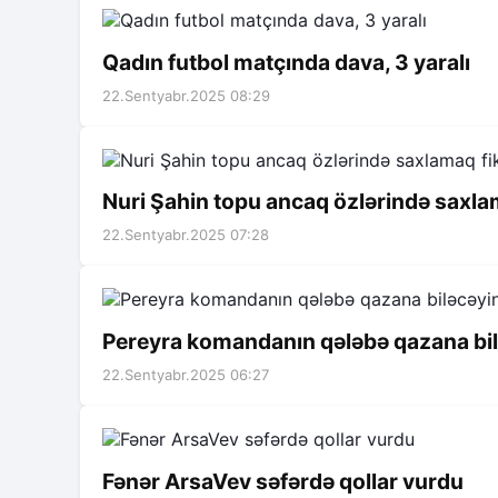
Qadın futbol matçında dava, 3 yaralı
22.Sentyabr.2025 08:29
Nuri Şahin topu ancaq özlərində saxlama
22.Sentyabr.2025 07:28
Pereyra komandanın qələbə qazana bil
22.Sentyabr.2025 06:27
Fənər ArsaVev səfərdə qollar vurdu