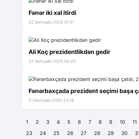
Fənər iki xal itirdi
22.Sentyabr.2025 01:21
Ali Koç prezidentlikdən gedir
22.Sentyabr.2025 00:20
Fənərbaxçada prezident seçimi başa çat
21.Sentyabr.2025 23:19
1
2
3
4
5
6
7
8
9
10
11
23
24
25
26
27
28
29
30
3