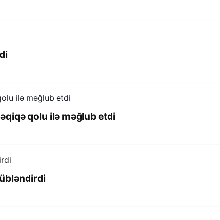
di
iqə qolu ilə məğlub etdi
übləndirdi