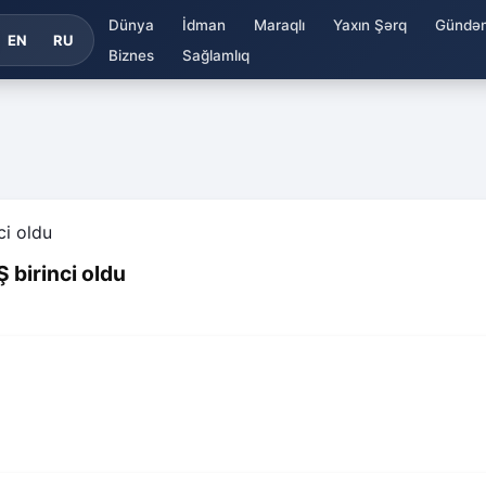
Dünya
İdman
Maraqlı
Yaxın Şərq
Gündə
EN
RU
Biznes
Sağlamlıq
 birinci oldu