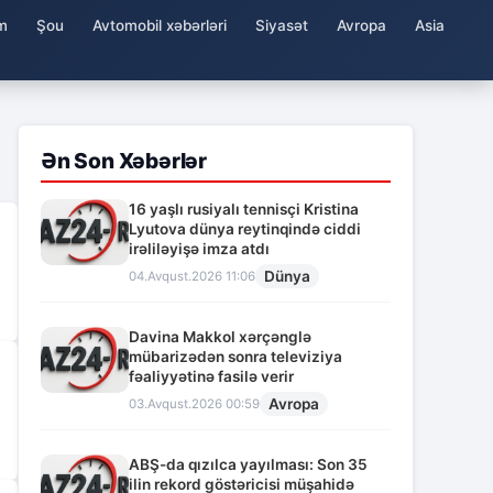
m
Şou
Avtomobil xəbərləri
Siyasət
Avropa
Asia
Ən Son Xəbərlər
16 yaşlı rusiyalı tennisçi Kristina
Lyutova dünya reytinqində ciddi
irəliləyişə imza atdı
Dünya
04.Avqust.2026 11:06
Davina Makkol xərçənglə
mübarizədən sonra televiziya
fəaliyyətinə fasilə verir
Avropa
03.Avqust.2026 00:59
ABŞ-da qızılca yayılması: Son 35
ilin rekord göstəricisi müşahidə