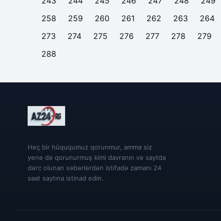
243
244
245
246
247
248
249
258
259
260
261
262
263
264
273
274
275
276
277
278
279
288
Heç bir hüququmuz qorunmur, amma siz
yenə də qorunurmuş kimi davranın və saytda
dərc olunan xəbərlərdən istifadə zamanı 24
saat saytına istinad edin.