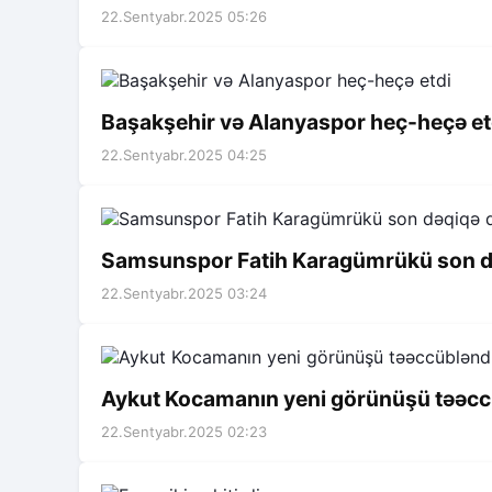
22.Sentyabr.2025 05:26
Başakşehir və Alanyaspor heç-heçə et
22.Sentyabr.2025 04:25
Samsunspor Fatih Karagümrükü son dəq
22.Sentyabr.2025 03:24
Aykut Kocamanın yeni görünüşü təəcc
22.Sentyabr.2025 02:23