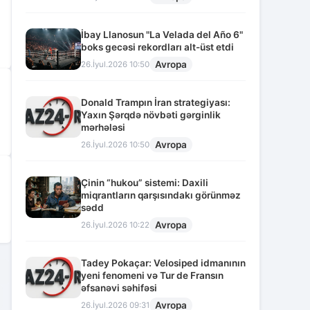
İbay Llanosun "La Velada del Año 6"
boks gecəsi rekordları alt-üst etdi
Avropa
26.İyul.2026 10:50
Donald Trampın İran strategiyası:
Yaxın Şərqdə növbəti gərginlik
mərhələsi
Avropa
26.İyul.2026 10:50
Çinin “hukou” sistemi: Daxili
miqrantların qarşısındakı görünməz
sədd
Avropa
26.İyul.2026 10:22
Tadey Pokaçar: Velosiped idmanının
2
yeni fenomeni və Tur de Fransın
əfsanəvi səhifəsi
Avropa
26.İyul.2026 09:31