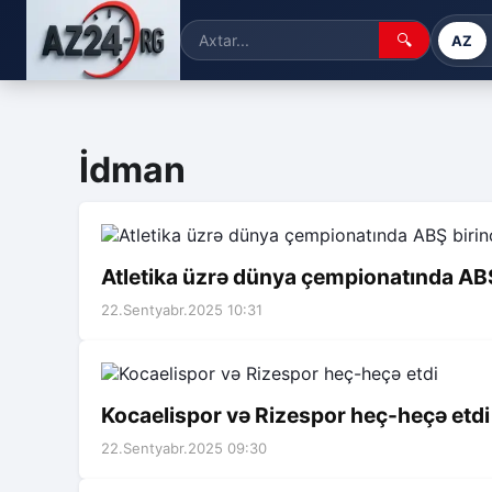
🔍
AZ
İdman
Atletika üzrə dünya çempionatında ABŞ
22.Sentyabr.2025 10:31
Kocaelispor və Rizespor heç-heçə etdi
22.Sentyabr.2025 09:30