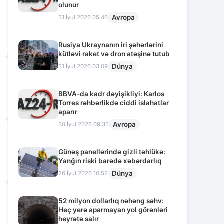
olunur
Avropa
31.İyul.2026 05:46
Rusiya Ukraynanın iri şəhərlərini
kütləvi raket və dron atəşinə tutub
Dünya
31.İyul.2026 03:09
BBVA-da kadr dəyişikliyi: Karlos
Torres rəhbərlikdə ciddi islahatlar
aparır
Avropa
30.İyul.2026 09:33
Günəş panellərində gizli təhlükə:
Yanğın riski barədə xəbərdarlıq
Dünya
26.İyul.2026 10:52
52 milyon dollarlıq nəhəng səhv:
Heç yerə aparmayan yol görənləri
heyrətə salır