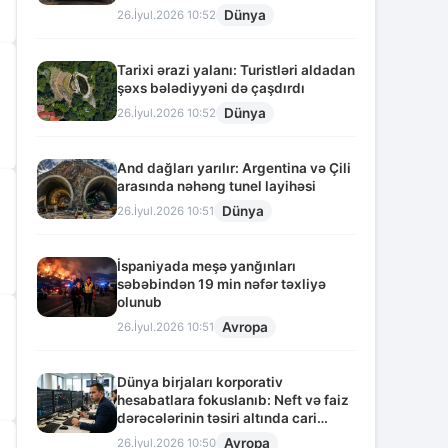
Dünya
26.İyul.2026 10:52
Tarixi ərazi yalanı: Turistləri aldadan
şəxs bələdiyyəni də çaşdırdı
Dünya
26.İyul.2026 10:52
And dağları yarılır: Argentina və Çili
arasında nəhəng tunel layihəsi
Dünya
26.İyul.2026 10:51
İspaniyada meşə yanğınları
səbəbindən 19 min nəfər təxliyə
olunub
Avropa
26.İyul.2026 10:51
Dünya birjaları korporativ
hesabatlara fokuslanıb: Neft və faiz
dərəcələrinin təsiri altında cari
vəziyyət
Avropa
26.İyul.2026 10:50