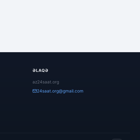
ƏLAQƏ
az24saat.org
24saat.org@gmail.com