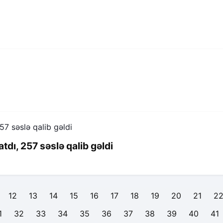
dı, 257 səslə qalib gəldi
12
13
14
15
16
17
18
19
20
21
2
1
32
33
34
35
36
37
38
39
40
41