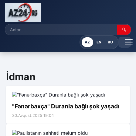
🔍
AZ
EN
RU
İdman
"Fənərbaxça" Duranla bağlı şok yaşadı
30.Avqust.2025 19:04