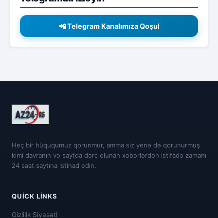
📲 Telegram Kanalımıza Qoşul
Heç bir hüququmuz qorunmur, amma siz yenə də qorunurmuş
kimi davranın və saytda dərc olunan xəbərlərdən istifadə zamanı
24 saat saytına istinad edin.
QUICK LINKS
Gizlilik Siyasəti