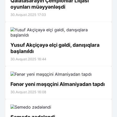
Qalatasarayın Çempionlar Liqası
oyunları müəyyənləşdi
30.Avqust.2025 17:03
Yusuf Akçiçəyə elçi gəldi, danışıqlara
başlanıldı
30.Avqust.2025 16:44
Fənər yeni məşqçini Almaniyadan tapdı
30.Avqust.2025 16:08
Semedo zədələndi