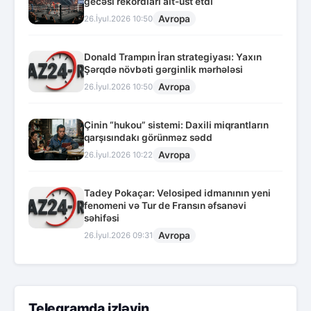
gecəsi rekordları alt-üst etdi
Avropa
26.İyul.2026 10:50
Donald Trampın İran strategiyası: Yaxın
Şərqdə növbəti gərginlik mərhələsi
Avropa
26.İyul.2026 10:50
Çinin “hukou” sistemi: Daxili miqrantların
qarşısındakı görünməz sədd
Avropa
26.İyul.2026 10:22
Tadey Pokaçar: Velosiped idmanının yeni
fenomeni və Tur de Fransın əfsanəvi
səhifəsi
Avropa
26.İyul.2026 09:31
Telegramda izləyin