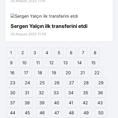
30.Avqust.2025 11:41
Sergen Yalçın ilk transferini etdi
30.Avqust.2025 11:09
1
2
3
4
5
6
7
8
9
10
11
12
13
14
15
16
17
18
19
20
21
22
23
24
25
26
27
28
29
30
31
32
33
34
35
36
37
38
39
40
41
42
43
44
45
46
47
48
49
50