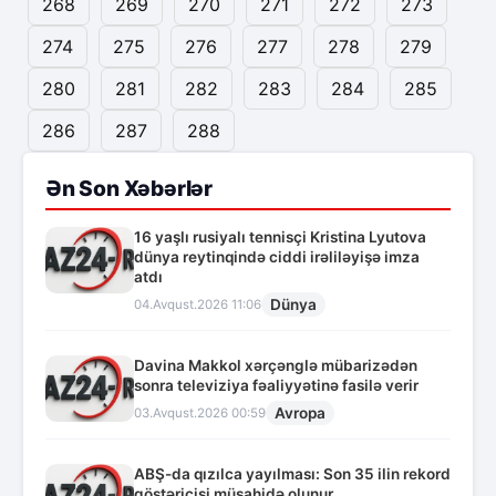
268
269
270
271
272
273
274
275
276
277
278
279
280
281
282
283
284
285
286
287
288
Ən Son Xəbərlər
16 yaşlı rusiyalı tennisçi Kristina Lyutova
dünya reytinqində ciddi irəliləyişə imza
atdı
Dünya
04.Avqust.2026 11:06
Davina Makkol xərçənglə mübarizədən
sonra televiziya fəaliyyətinə fasilə verir
Avropa
03.Avqust.2026 00:59
ABŞ-da qızılca yayılması: Son 35 ilin rekord
göstəricisi müşahidə olunur