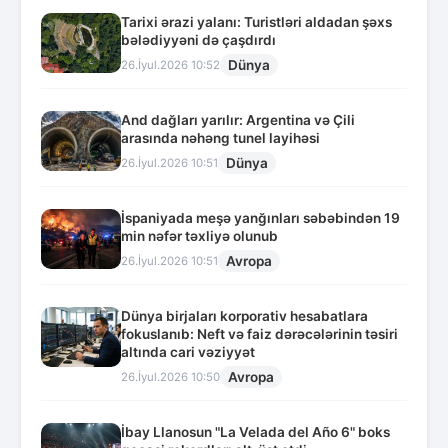
Tarixi ərazi yalanı: Turistləri aldadan şəxs
bələdiyyəni də çaşdırdı
Dünya
26.İyul.2026 10:52
And dağları yarılır: Argentina və Çili
arasında nəhəng tunel layihəsi
Dünya
26.İyul.2026 10:51
İspaniyada meşə yanğınları səbəbindən 19
min nəfər təxliyə olunub
Avropa
26.İyul.2026 10:51
Dünya birjaları korporativ hesabatlara
fokuslanıb: Neft və faiz dərəcələrinin təsiri
altında cari vəziyyət
Avropa
26.İyul.2026 10:50
İbay Llanosun "La Velada del Año 6" boks