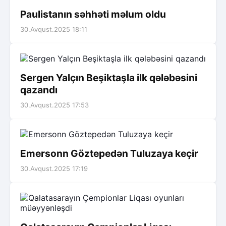
Paulistanın səhhəti məlum oldu
30.Avqust.2025 18:11
Sergen Yalçın Beşiktaşla ilk qələbəsini
qazandı
30.Avqust.2025 17:53
Emersonn Göztepedən Tuluzaya keçir
30.Avqust.2025 17:19