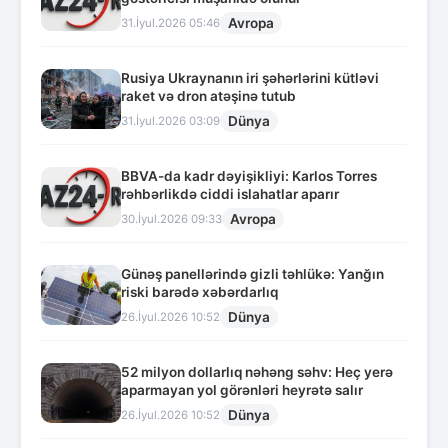
Avropa
31.İyul.2026 05:46
Rusiya Ukraynanın iri şəhərlərini kütləvi
raket və dron atəşinə tutub
Dünya
31.İyul.2026 03:09
BBVA-da kadr dəyişikliyi: Karlos Torres
rəhbərlikdə ciddi islahatlar aparır
Avropa
30.İyul.2026 09:33
Günəş panellərində gizli təhlükə: Yanğın
riski barədə xəbərdarlıq
Dünya
26.İyul.2026 10:52
52 milyon dollarlıq nəhəng səhv: Heç yerə
aparmayan yol görənləri heyrətə salır
Dünya
26.İyul.2026 10:52