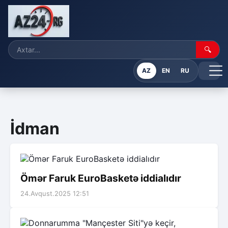
🔍
AZ
EN
RU
İdman
Ömər Faruk EuroBasketə iddialıdır
24.Avqust.2025 12:51