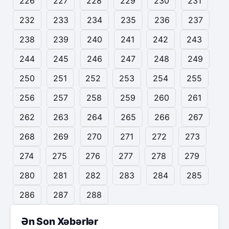
226
227
228
229
230
231
232
233
234
235
236
237
238
239
240
241
242
243
244
245
246
247
248
249
250
251
252
253
254
255
256
257
258
259
260
261
262
263
264
265
266
267
268
269
270
271
272
273
274
275
276
277
278
279
280
281
282
283
284
285
286
287
288
Ən Son Xəbərlər