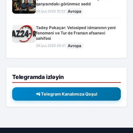
qarşısındakı görünməz sədd
Avropa
26.İyul.2026 10:22
Tadey Pokaçar: Velosiped idmanının yeni
fenomeni və Tur de Fransın əfsanəvi
səhifəsi
Avropa
26.İyul.2026 09:31
Telegramda izləyin
📲 Telegram Kanalımıza Qoşul