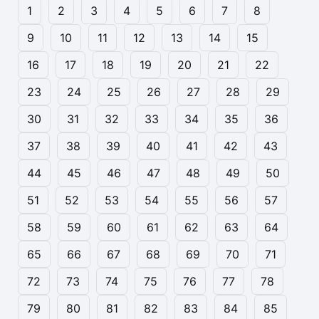
1
2
3
4
5
6
7
8
9
10
11
12
13
14
15
16
17
18
19
20
21
22
23
24
25
26
27
28
29
30
31
32
33
34
35
36
37
38
39
40
41
42
43
44
45
46
47
48
49
50
51
52
53
54
55
56
57
58
59
60
61
62
63
64
65
66
67
68
69
70
71
72
73
74
75
76
77
78
79
80
81
82
83
84
85