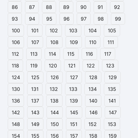
86
87
88
89
90
91
92
93
94
95
96
97
98
99
100
101
102
103
104
105
106
107
108
109
110
111
112
113
114
115
116
117
118
119
120
121
122
123
124
125
126
127
128
129
130
131
132
133
134
135
136
137
138
139
140
141
142
143
144
145
146
147
148
149
150
151
152
153
154
155
156
157
158
159