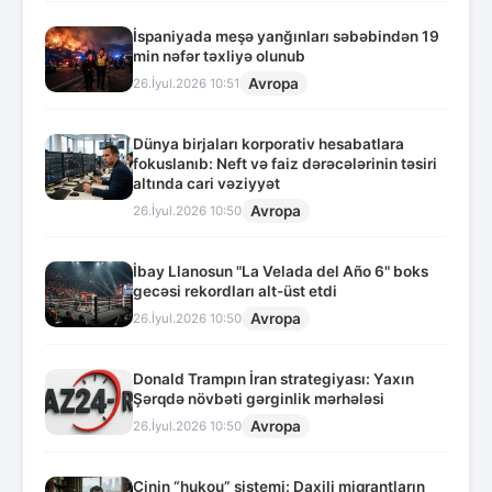
İspaniyada meşə yanğınları səbəbindən 19
min nəfər təxliyə olunub
Avropa
26.İyul.2026 10:51
Dünya birjaları korporativ hesabatlara
fokuslanıb: Neft və faiz dərəcələrinin təsiri
altında cari vəziyyət
Avropa
26.İyul.2026 10:50
İbay Llanosun "La Velada del Año 6" boks
gecəsi rekordları alt-üst etdi
Avropa
26.İyul.2026 10:50
Donald Trampın İran strategiyası: Yaxın
Şərqdə növbəti gərginlik mərhələsi
Avropa
26.İyul.2026 10:50
Çinin “hukou” sistemi: Daxili miqrantların