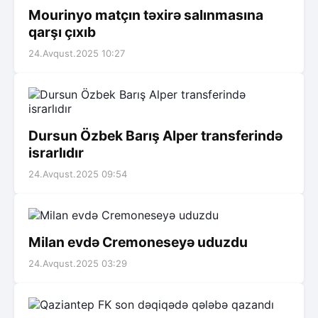
Mourinyo matçın təxirə salınmasına
qarşı çıxıb
24.Avqust.2025 10:27
Dursun Özbek Barış Alper transferində
israrlıdır
24.Avqust.2025 09:54
Milan evdə Cremoneseyə uduzdu
24.Avqust.2025 03:29