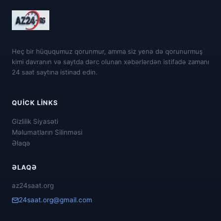
Heç bir hüququmuz qorunmur, amma siz yenə də qorunurmuş
kimi davranın və saytda dərc olunan xəbərlərdən istifadə zamanı
24 saat saytına istinad edin.
QUICK LINKS
Gizlilik Siyasəti
Məlumatların Silinməsi
Əlaqə
ƏLAQƏ
az24saat.org
24saat.org@gmail.com