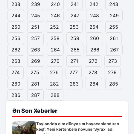
238
239
240
241
242
243
244
245
246
247
248
249
250
251
252
253
254
255
256
257
258
259
260
261
262
263
264
265
266
267
268
269
270
271
272
273
274
275
276
277
278
279
280
281
282
283
284
285
286
287
288
Ən Son Xəbərlər
Taylandda elm dünyasını həyəcanlandıran
kəşf: Yeni kərtənkələ növünə 'Syrax' adı