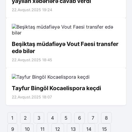
yayılan xəbərlərə cavab verdi
22.Avqust.2025 19:24
Beşiktaş müdafiəyə Vout Faesi transfer
edə bilər
22.Avqust.2025 18:45
Tayfur Bingöl Kocaelispora keçdi
22.Avqust.2025 18:07
1
2
3
4
5
6
7
8
9
10
11
12
13
14
15