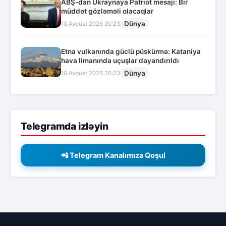
ABŞ-dan Ukraynaya Patriot mesajı: Bir
müddət gözləməli olacaqlar
Dünya
10.Avqust.2026 20:23
Etna vulkanında güclü püskürmə: Kataniya
hava limanında uçuşlar dayandırıldı
Dünya
10.Avqust.2026 20:23
Telegramda izləyin
📲 Telegram Kanalımıza Qoşul