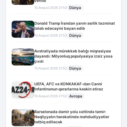
verildi
Dünya
10.Avqust.2026 21:53
Donald Tramp İrandan yarım əsrlik təzminat
tələb edəcəyini bəyan edib
Dünya
10.Avqust.2026 21:53
Avstraliyada mürekkəb balığı miqrasiyası
dayandı: Milyonluq populyasiya izsiz yoxa
çıxdı
Dünya
10.Avqust.2026 21:52
UEFA, AFC və KONKAKAF-dan Canni
İnfantinonun qərarlarına kəskin etiraz
Avropa
10.Avqust.2026 21:52
Barselonada dəmir yolu xəttində təmir:
Nəqliyyatın hərəkətində məhdudiyyətlər
tətbiq ediləcək