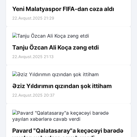
Yeni Malatyaspor FIFA-dan cəza aldı
22.Avqust.2025 21:29
Tanju Özcan Ali Koça zəng etdi
22.Avqust.2025 21:13
Əziz Yıldırımın qızından şok ittiham
22.Avqust.2025 20:37
Pavard "Qalatasaray"a keçəcəyi barədə