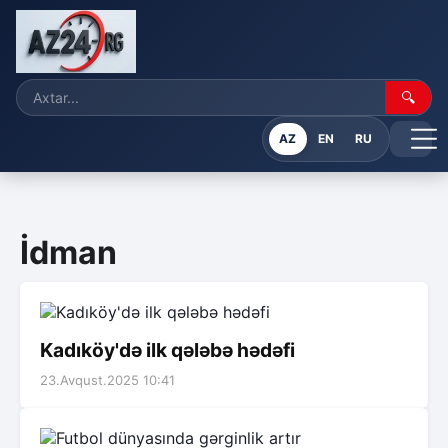
🔍
AZ
EN
RU
İdman
Kadıköy'də ilk qələbə hədəfi
23.Avqust.2025 10:41