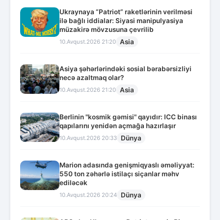
Ukraynaya “Patriot” raketlərinin verilməsi
ilə bağlı iddialar: Siyasi manipulyasiya
müzakirə mövzusuna çevrilib
Asia
10.Avqust.2026 21:20
Asiya şəhərlərindəki sosial bərabərsizliyi
necə azaltmaq olar?
Asia
10.Avqust.2026 21:20
Berlinin "kosmik gəmisi" qayıdır: ICC binası
qapılarını yenidən açmağa hazırlaşır
Dünya
10.Avqust.2026 20:33
Marion adasında genişmiqyaslı əməliyyat:
550 ton zəhərlə istilaçı siçanlar məhv
ediləcək
Dünya
10.Avqust.2026 20:24