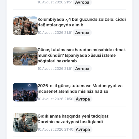
Avropa
10.Avqust.2026 21:51
Kolumbiyada 7,4 bal gücündə zəlzələ: ciddi
dağıntılar qeydə alınıb
Avropa
10.Avqust.2026 21:51
Günəş tutulmasını haradan müşahidə etmək
mümkündür? İspaniyada xüsusi izləmə
nöqtələri hazırlanıb
Avropa
10.Avqust.2026 21:51
2026-cı il günəş tutulması: Mədəniyyət və
incəsənət aləmində misilsiz hadisə
Avropa
10.Avqust.2026 21:50
Gıdıklanma haqqında yeni tədqiqat:
Darvinin nəzəriyyəsi təsdiqləndi
Avropa
10.Avqust.2026 21:40