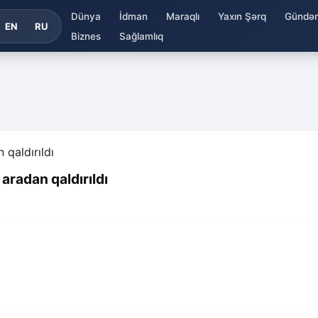
Dünya
İdman
Maraqlı
Yaxın Şərq
Gündə
EN
RU
Biznes
Sağlamlıq
aradan qaldırıldı