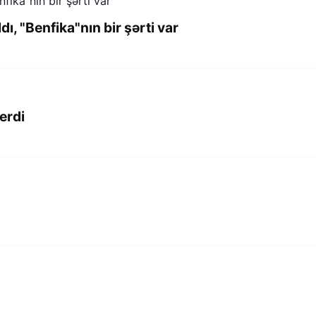
dı, "Benfika"nın bir şərti var
erdi