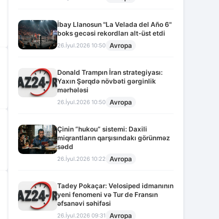
İbay Llanosun "La Velada del Año 6"
boks gecəsi rekordları alt-üst etdi
Avropa
26.İyul.2026 10:50
Donald Trampın İran strategiyası:
Yaxın Şərqdə növbəti gərginlik
mərhələsi
Avropa
26.İyul.2026 10:50
Çinin “hukou” sistemi: Daxili
miqrantların qarşısındakı görünməz
sədd
Avropa
26.İyul.2026 10:22
Tadey Pokaçar: Velosiped idmanının
yeni fenomeni və Tur de Fransın
əfsanəvi səhifəsi
Avropa
26.İyul.2026 09:31