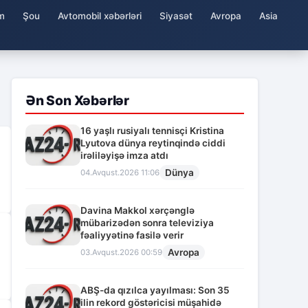
m
Şou
Avtomobil xəbərləri
Siyasət
Avropa
Asia
Ən Son Xəbərlər
16 yaşlı rusiyalı tennisçi Kristina
Lyutova dünya reytinqində ciddi
irəliləyişə imza atdı
Dünya
04.Avqust.2026 11:06
Davina Makkol xərçənglə
mübarizədən sonra televiziya
fəaliyyətinə fasilə verir
Avropa
03.Avqust.2026 00:59
ABŞ-da qızılca yayılması: Son 35
ilin rekord göstəricisi müşahidə