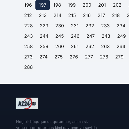
196
197
198
199
200
201
202
212
213
214
215
216
217
218
228
229
230
231
232
233
234
243
244
245
246
247
248
249
258
259
260
261
262
263
264
273
274
275
276
277
278
279
288
Heç bir hüququmuz qorunmur, amma siz
yenə də qorunurmuş kimi davranın və saytda