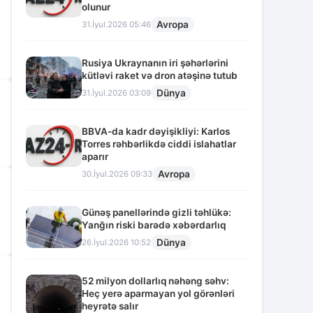
olunur
Avropa
31.İyul.2026 05:46
Rusiya Ukraynanın iri şəhərlərini
kütləvi raket və dron atəşinə tutub
Dünya
31.İyul.2026 03:09
BBVA-da kadr dəyişikliyi: Karlos
Torres rəhbərlikdə ciddi islahatlar
aparır
Avropa
30.İyul.2026 09:33
Günəş panellərində gizli təhlükə:
Yanğın riski barədə xəbərdarlıq
Dünya
26.İyul.2026 10:52
52 milyon dollarlıq nəhəng səhv:
Heç yerə aparmayan yol görənləri
heyrətə salır