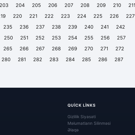
203
204
205
206
207
208
209
210
21
219
220
221
222
223
224
225
226
227
235
236
237
238
239
240
241
242
250
251
252
253
254
255
256
257
265
266
267
268
269
270
271
272
280
281
282
283
284
285
286
287
QUICK LINKS
Gizlilik Siyasəti
Məlumatların Silinməsi
Əlaqə