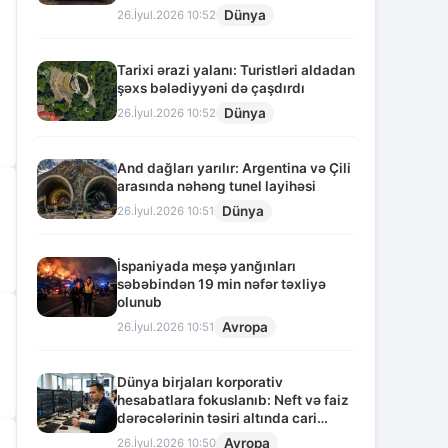
Dünya
26.İyul.2026 10:52
Tarixi ərazi yalanı: Turistləri aldadan
şəxs bələdiyyəni də çaşdırdı
Dünya
26.İyul.2026 10:52
And dağları yarılır: Argentina və Çili
arasında nəhəng tunel layihəsi
Dünya
26.İyul.2026 10:51
İspaniyada meşə yanğınları
səbəbindən 19 min nəfər təxliyə
olunub
Avropa
26.İyul.2026 10:51
Dünya birjaları korporativ
hesabatlara fokuslanıb: Neft və faiz
dərəcələrinin təsiri altında cari
vəziyyət
Avropa
26.İyul.2026 10:50