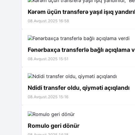
Kərəm üçün transferə yaşıl işıq yandırıl
08.Avqust.2025 16:58
Fənərbaxça transferlə bağlı açıqlama v
08.Avqust.2025 15:51
Ndidi transfer oldu, qiyməti açıqlandı
08.Avqust.2025 15:16
Romulo geri dönür
08.Avqust.2025 14:18