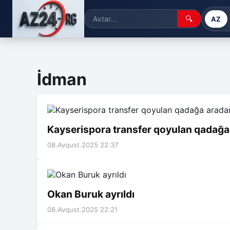
🔍
AZ
İdman
Kayserispora transfer qoyulan qadağa 
08.Avqust.2025 22:37
Okan Buruk ayrıldı
08.Avqust.2025 22:21