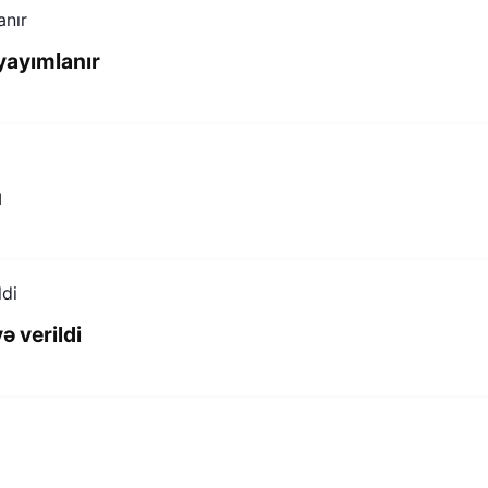
yayımlanır
u
 verildi