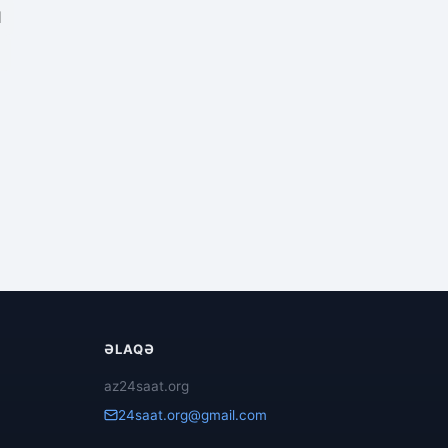
1
ƏLAQƏ
az24saat.org
24saat.org@gmail.com