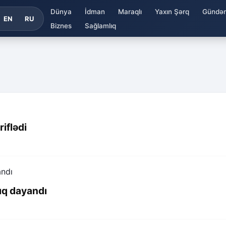
Dünya
İdman
Maraqlı
Yaxın Şərq
Gündə
EN
RU
Biznes
Sağlamlıq
iflədi
ıq dayandı