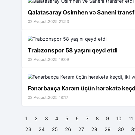
Qalatasaray Osimhen və Saneni transfe
02.Avqust.2025 21:53
Trabzonspor 58 yaşını qeyd etdi
02.Avqust.2025 19:09
Fənərbaxça Kərəm üçün hərəkətə keçdi, 
02.Avqust.2025 18:17
1
2
3
4
5
6
7
8
9
10
11
23
24
25
26
27
28
29
30
3