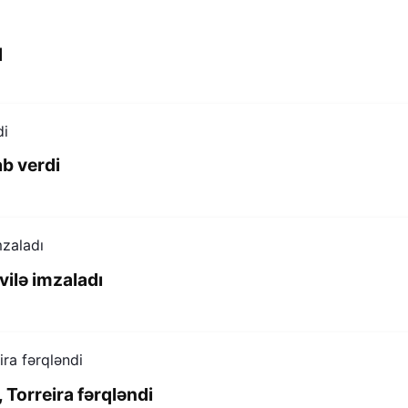
q
b verdi
vilə imzaladı
 Torreira fərqləndi