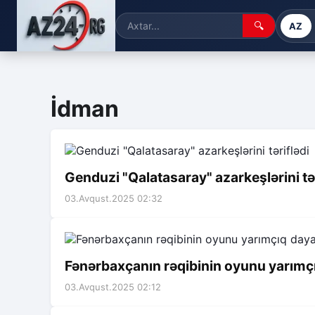
🔍
AZ
İdman
Genduzi "Qalatasaray" azarkeşlərini tər
03.Avqust.2025 02:32
Fənərbaxçanın rəqibinin oyunu yarımç
03.Avqust.2025 02:12