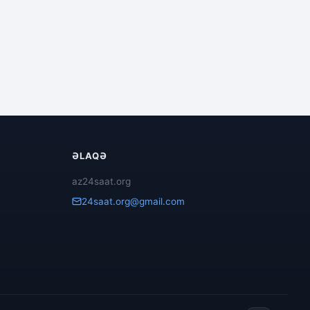
ƏLAQƏ
az24saat.org
24saat.org@gmail.com