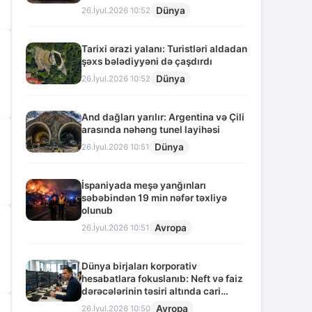
Dünya
26.İyul.2026 10:52
Tarixi ərazi yalanı: Turistləri aldadan
şəxs bələdiyyəni də çaşdırdı
Dünya
26.İyul.2026 10:52
And dağları yarılır: Argentina və Çili
arasında nəhəng tunel layihəsi
Dünya
26.İyul.2026 10:51
İspaniyada meşə yanğınları
səbəbindən 19 min nəfər təxliyə
olunub
Avropa
26.İyul.2026 10:51
Dünya birjaları korporativ
hesabatlara fokuslanıb: Neft və faiz
dərəcələrinin təsiri altında cari
vəziyyət
Avropa
26.İyul.2026 10:50