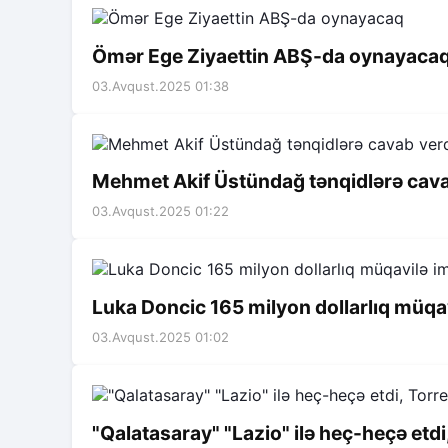
Ömər Ege Ziyaettin ABŞ-da oynayaca
03.Avqust.2025 01:38
Mehmet Akif Üstündağ tənqidlərə cava
03.Avqust.2025 01:22
Luka Doncic 165 milyon dollarlıq müqa
03.Avqust.2025 01:02
"Qalatasaray" "Lazio" ilə heç-heçə etdi,