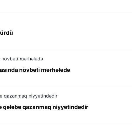
türdü
asında növbəti mərhələdə
ə qələbə qazanmaq niyyətindədir