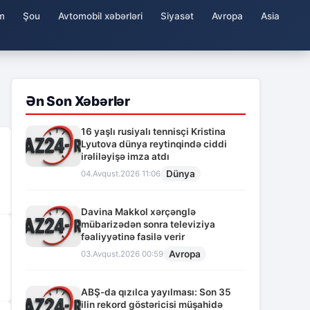
m
Şou
Avtomobil xəbərləri
Siyasət
Avropa
Asia
Ən Son Xəbərlər
16 yaşlı rusiyalı tennisçi Kristina
Lyutova dünya reytinqində ciddi
irəliləyişə imza atdı
Dünya
04.Avqust.2026 11:06
Davina Makkol xərçənglə
mübarizədən sonra televiziya
fəaliyyətinə fasilə verir
Avropa
03.Avqust.2026 00:59
ABŞ-da qızılca yayılması: Son 35
ilin rekord göstəricisi müşahidə