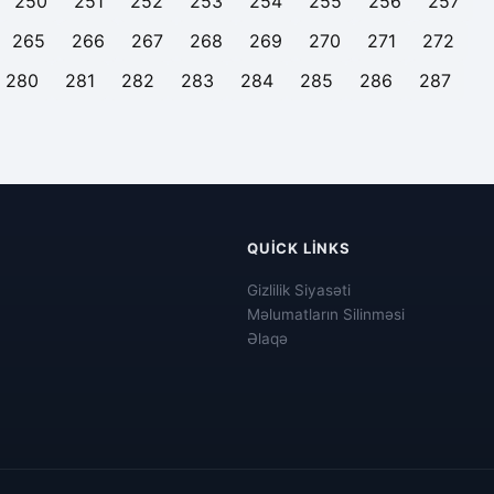
250
251
252
253
254
255
256
257
265
266
267
268
269
270
271
272
280
281
282
283
284
285
286
287
QUICK LINKS
Gizlilik Siyasəti
Məlumatların Silinməsi
Əlaqə