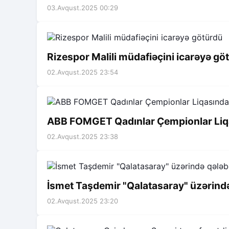
03.Avqust.2025 00:29
Rizespor Malili müdafiəçini icarəyə gö
02.Avqust.2025 23:54
ABB FOMGET Qadınlar Çempionlar Liq
02.Avqust.2025 23:38
İsmet Taşdemir "Qalatasaray" üzərind
02.Avqust.2025 23:20