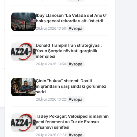
İbay Llanosun "La Velada del Año 6"
boks gecəsi rekordları alt-üst etdi
Avropa
26.İyul.2026 10:50
Donald Trampın İran strategiyası:
Yaxın Şərqdə növbəti gərginlik
mərhələsi
Avropa
26.İyul.2026 10:50
Çinin “hukou” sistemi: Daxili
miqrantların qarşısındakı görünməz
sədd
Avropa
26.İyul.2026 10:22
Tadey Pokaçar: Velosiped idmanının
2
yeni fenomeni və Tur de Fransın
əfsanəvi səhifəsi
Avropa
26.İyul.2026 09:31