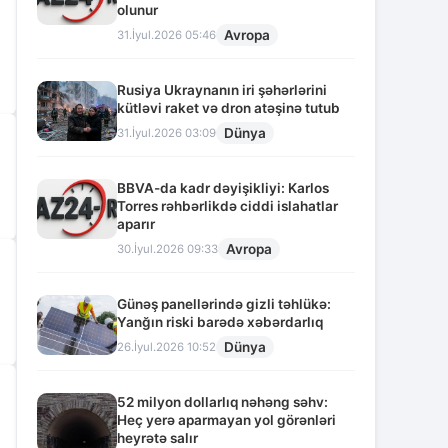
olunur
Avropa
31.İyul.2026 05:46
Rusiya Ukraynanın iri şəhərlərini
kütləvi raket və dron atəşinə tutub
Dünya
31.İyul.2026 03:09
BBVA-da kadr dəyişikliyi: Karlos
Torres rəhbərlikdə ciddi islahatlar
aparır
Avropa
30.İyul.2026 09:33
Günəş panellərində gizli təhlükə:
Yanğın riski barədə xəbərdarlıq
Dünya
26.İyul.2026 10:52
52 milyon dollarlıq nəhəng səhv:
Heç yerə aparmayan yol görənləri
heyrətə salır