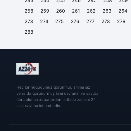
243
244
245
246
247
248
249
258
259
260
261
262
263
264
273
274
275
276
277
278
279
288
Heç bir hüququmuz qorunmur, amma siz
yenə də qorunurmuş kimi davranın və saytda
dərc olunan xəbərlərdən istifadə zamanı 24
saat saytına istinad edin.