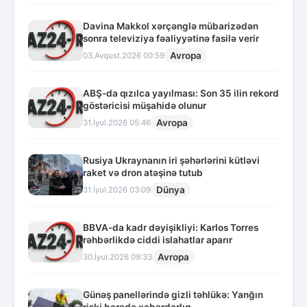
Davina Makkol xərçənglə mübarizədən
sonra televiziya fəaliyyətinə fasilə verir
Avropa
03.Avqust.2026 00:59
ABŞ-da qızılca yayılması: Son 35 ilin rekord
göstəricisi müşahidə olunur
Avropa
31.İyul.2026 05:46
Rusiya Ukraynanın iri şəhərlərini kütləvi
raket və dron atəşinə tutub
Dünya
31.İyul.2026 03:09
BBVA-da kadr dəyişikliyi: Karlos Torres
rəhbərlikdə ciddi islahatlar aparır
Avropa
30.İyul.2026 09:33
Günəş panellərində gizli təhlükə: Yanğın
riski barədə xəbərdarlıq