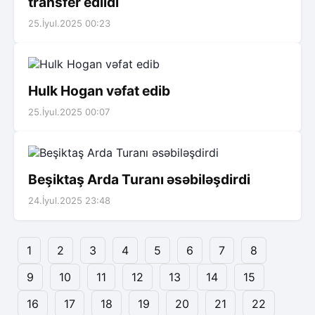
transfer edildi
25.İyul.2025 00:23
Hulk Hogan vəfat edib
25.İyul.2025 00:07
Beşiktaş Arda Turanı əsəbiləşdirdi
24.İyul.2025 23:48
1
2
3
4
5
6
7
8
9
10
11
12
13
14
15
16
17
18
19
20
21
22