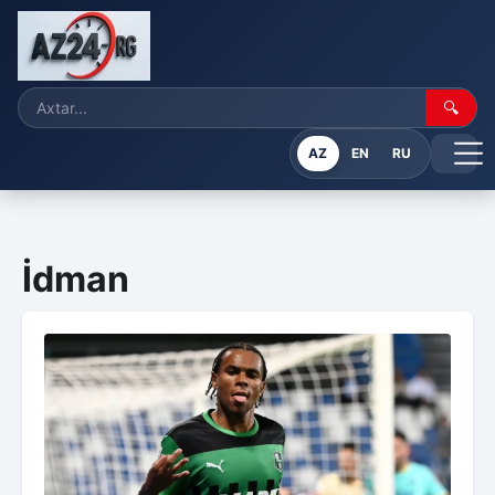
🔍
AZ
EN
RU
İdman