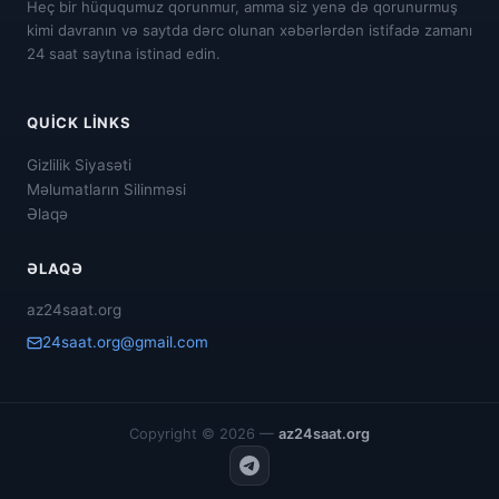
Heç bir hüququmuz qorunmur, amma siz yenə də qorunurmuş
kimi davranın və saytda dərc olunan xəbərlərdən istifadə zamanı
24 saat saytına istinad edin.
QUICK LINKS
Gizlilik Siyasəti
Məlumatların Silinməsi
Əlaqə
ƏLAQƏ
az24saat.org
24saat.org@gmail.com
Copyright © 2026 —
az24saat.org