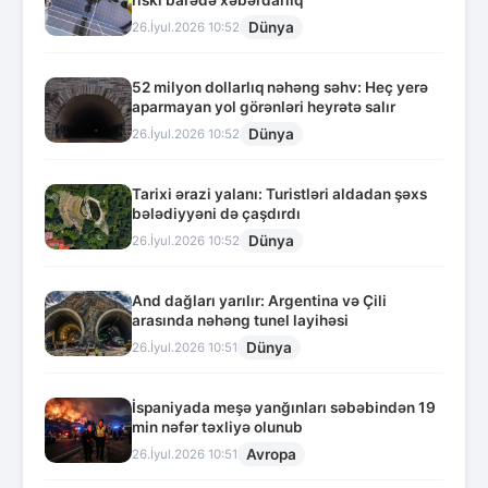
Dünya
26.İyul.2026 10:52
52 milyon dollarlıq nəhəng səhv: Heç yerə
aparmayan yol görənləri heyrətə salır
Dünya
26.İyul.2026 10:52
Tarixi ərazi yalanı: Turistləri aldadan şəxs
bələdiyyəni də çaşdırdı
Dünya
26.İyul.2026 10:52
And dağları yarılır: Argentina və Çili
arasında nəhəng tunel layihəsi
Dünya
26.İyul.2026 10:51
İspaniyada meşə yanğınları səbəbindən 19
min nəfər təxliyə olunub
Avropa
26.İyul.2026 10:51