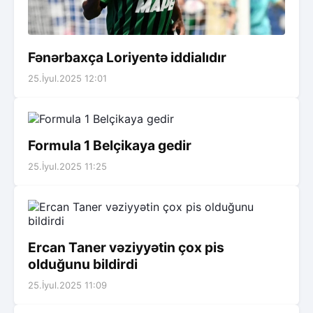
Fənərbaxça Loriyentə iddialıdır
25.İyul.2025 12:01
Formula 1 Belçikaya gedir
25.İyul.2025 11:25
Ercan Taner vəziyyətin çox pis
olduğunu bildirdi
25.İyul.2025 11:09