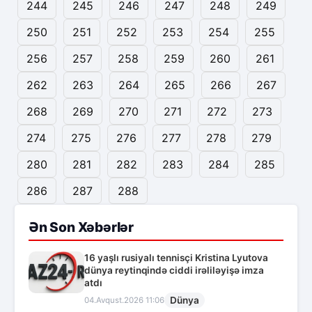
244
245
246
247
248
249
250
251
252
253
254
255
256
257
258
259
260
261
262
263
264
265
266
267
268
269
270
271
272
273
274
275
276
277
278
279
280
281
282
283
284
285
286
287
288
Ən Son Xəbərlər
16 yaşlı rusiyalı tennisçi Kristina Lyutova
dünya reytinqində ciddi irəliləyişə imza
atdı
Dünya
04.Avqust.2026 11:06