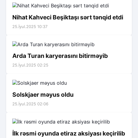
Nihat Kahveci Beşiktaşı sərt tənqid etdi
25.İyul.2025 10:37
Arda Turan karyerasını bitirməyib
25.İyul.2025 02:25
Solskjaer məyus oldu
25.İyul.2025 02:06
İlk rəsmi oyunda etiraz aksiyası keçirilib