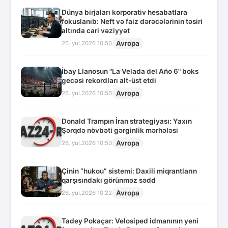
Dünya birjaları korporativ hesabatlara
fokuslanıb: Neft və faiz dərəcələrinin təsiri
altında cari vəziyyət
Avropa
26.İyul.2026 10:50
İbay Llanosun "La Velada del Año 6" boks
gecəsi rekordları alt-üst etdi
Avropa
26.İyul.2026 10:50
Donald Trampın İran strategiyası: Yaxın
Şərqdə növbəti gərginlik mərhələsi
Avropa
26.İyul.2026 10:50
Çinin “hukou” sistemi: Daxili miqrantların
qarşısındakı görünməz sədd
Avropa
26.İyul.2026 10:22
Tadey Pokaçar: Velosiped idmanının yeni