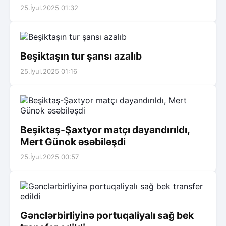
25.İyul.2025 01:32
Beşiktaşın tur şansı azalıb
25.İyul.2025 01:16
Beşiktaş-Şaxtyor matçı dayandırıldı,
Mert Günok əsəbiləşdi
25.İyul.2025 00:57
Gənclərbirliyinə portuqaliyalı sağ bek