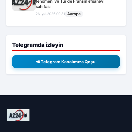
fenomeni və Tur de Fransın əfsanəvi
səhifəsi
Avropa
26.İyul.2026 09:31
Telegramda izləyin
📲 Telegram Kanalımıza Qoşul