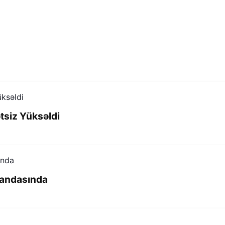
ətsiz Yüksəldi
mandasında