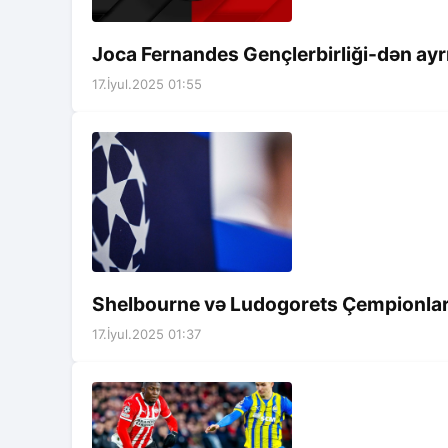
Joca Fernandes Gençlerbirliği-dən ayrı
17.İyul.2025 01:55
Shelbourne və Ludogorets Çempionlar 
17.İyul.2025 01:37