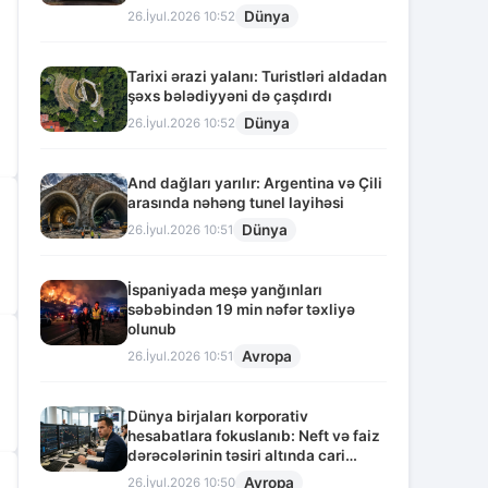
Dünya
26.İyul.2026 10:52
Tarixi ərazi yalanı: Turistləri aldadan
şəxs bələdiyyəni də çaşdırdı
Dünya
26.İyul.2026 10:52
And dağları yarılır: Argentina və Çili
arasında nəhəng tunel layihəsi
Dünya
26.İyul.2026 10:51
İspaniyada meşə yanğınları
səbəbindən 19 min nəfər təxliyə
olunub
Avropa
26.İyul.2026 10:51
Dünya birjaları korporativ
hesabatlara fokuslanıb: Neft və faiz
dərəcələrinin təsiri altında cari
vəziyyət
Avropa
26.İyul.2026 10:50