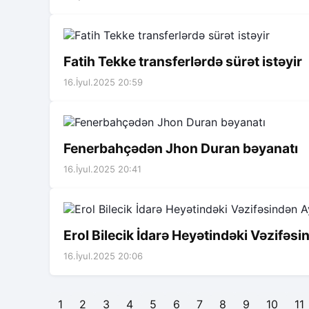
Fatih Tekke transferlərdə sürət istəyir
16.İyul.2025 20:59
Fenerbahçədən Jhon Duran bəyanatı
16.İyul.2025 20:41
Erol Bilecik İdarə Heyətindəki Vəzifəsi
16.İyul.2025 20:06
1
2
3
4
5
6
7
8
9
10
11