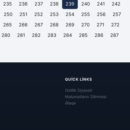
235
236
237
238
239
240
241
242
250
251
252
253
254
255
256
257
265
266
267
268
269
270
271
272
280
281
282
283
284
285
286
287
QUICK LINKS
Gizlilik Siyasəti
Məlumatların Silinməsi
Əlaqə