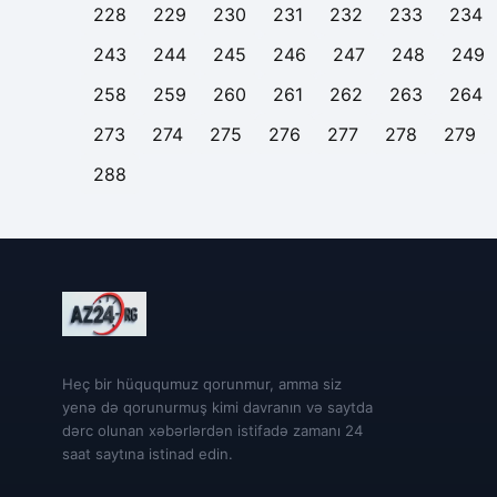
228
229
230
231
232
233
234
243
244
245
246
247
248
249
258
259
260
261
262
263
264
273
274
275
276
277
278
279
288
Heç bir hüququmuz qorunmur, amma siz
yenə də qorunurmuş kimi davranın və saytda
dərc olunan xəbərlərdən istifadə zamanı 24
saat saytına istinad edin.