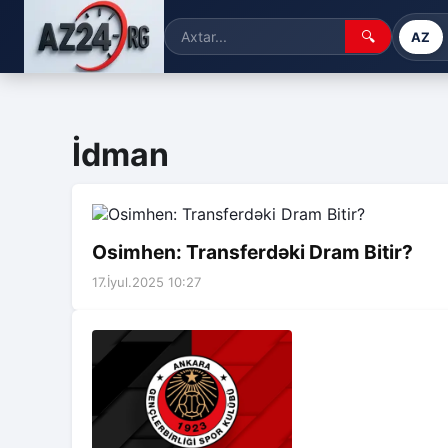
🔍
AZ
İdman
Osimhen: Transferdəki Dram Bitir?
17.İyul.2025 10:27