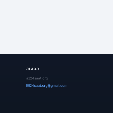
ƏLAQƏ
az24saat.org
24saat.org@gmail.com