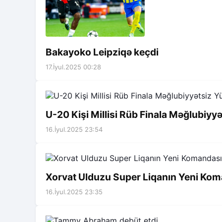
Bakayoko Leipziqə keçdi
17.İyul.2025 00:28
U-20 Kişi Millisi Rüb Finala Məğlubiyy
16.İyul.2025 23:54
Xorvat Ulduzu Super Liqanın Yeni Ko
16.İyul.2025 23:35