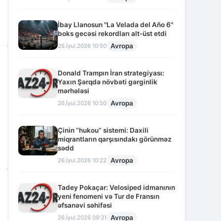
İbay Llanosun "La Velada del Año 6"
boks gecəsi rekordları alt-üst etdi
Avropa
26.İyul.2026 10:50
Donald Trampın İran strategiyası:
Yaxın Şərqdə növbəti gərginlik
mərhələsi
Avropa
26.İyul.2026 10:50
Çinin “hukou” sistemi: Daxili
miqrantların qarşısındakı görünməz
sədd
Avropa
26.İyul.2026 10:22
Tadey Pokaçar: Velosiped idmanının
yeni fenomeni və Tur de Fransın
əfsanəvi səhifəsi
Avropa
26.İyul.2026 09:31