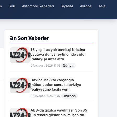
m
Şou
Avtomobil xəbərləri
Siyasət
Avropa
Asia
Ən Son Xəbərlər
16 yaşlı rusiyalı tennisçi Kristina
Lyutova dünya reytinqində ciddi
irəliləyişə imza atdı
Dünya
04.Avqust.2026 11:06
Davina Makkol xərçənglə
mübarizədən sonra televiziya
fəaliyyətinə fasilə verir
Avropa
03.Avqust.2026 00:59
ABŞ-da qızılca yayılması: Son 35
ilin rekord göstəricisi müşahidə