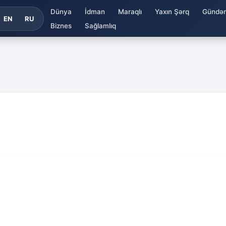
Dünya
İdman
Maraqlı
Yaxın Şərq
Gündə
EN
RU
Biznes
Sağlamlıq