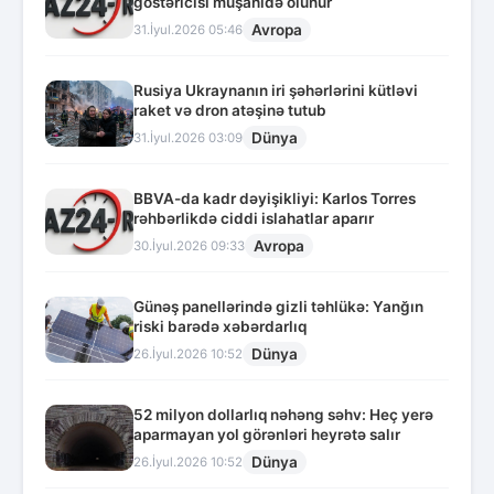
göstəricisi müşahidə olunur
Avropa
31.İyul.2026 05:46
Rusiya Ukraynanın iri şəhərlərini kütləvi
raket və dron atəşinə tutub
Dünya
31.İyul.2026 03:09
BBVA-da kadr dəyişikliyi: Karlos Torres
rəhbərlikdə ciddi islahatlar aparır
Avropa
30.İyul.2026 09:33
Günəş panellərində gizli təhlükə: Yanğın
riski barədə xəbərdarlıq
Dünya
26.İyul.2026 10:52
52 milyon dollarlıq nəhəng səhv: Heç yerə
aparmayan yol görənləri heyrətə salır
Dünya
26.İyul.2026 10:52