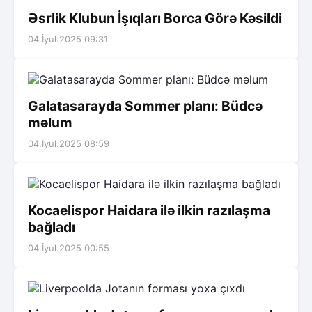
Əsrlik Klubun İşıqları Borca Görə Kəsildi
04.İyul.2025 09:31
Galatasarayda Sommer planı: Büdcə
məlum
04.İyul.2025 08:59
Kocaelispor Haidara ilə ilkin razılaşma
bağladı
04.İyul.2025 00:55