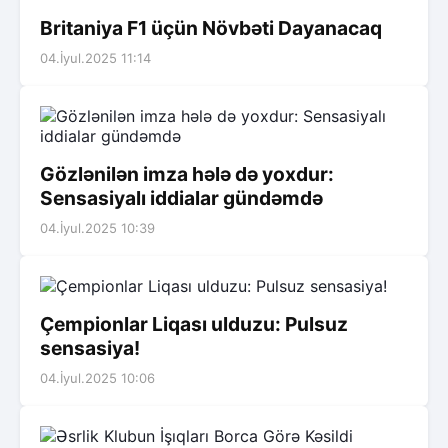
Britaniya F1 üçün Növbəti Dayanacaq
04.İyul.2025 11:14
Gözlənilən imza hələ də yoxdur:
Sensasiyalı iddialar gündəmdə
04.İyul.2025 10:39
Çempionlar Liqası ulduzu: Pulsuz
sensasiya!
04.İyul.2025 10:06