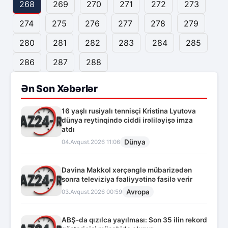
268
269
270
271
272
273
274
275
276
277
278
279
280
281
282
283
284
285
286
287
288
Ən Son Xəbərlər
16 yaşlı rusiyalı tennisçi Kristina Lyutova
dünya reytinqində ciddi irəliləyişə imza
atdı
Dünya
04.Avqust.2026 11:06
Davina Makkol xərçənglə mübarizədən
sonra televiziya fəaliyyətinə fasilə verir
Avropa
03.Avqust.2026 00:59
ABŞ-da qızılca yayılması: Son 35 ilin rekord