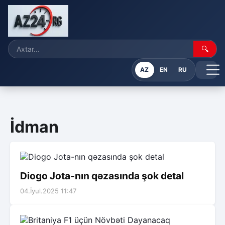
🔍
AZ
EN
RU
İdman
Diogo Jota-nın qəzasında şok detal
04.İyul.2025 11:47