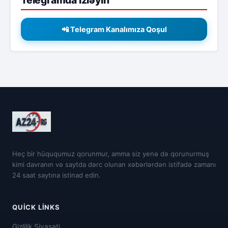
Telegramda izləyin
📲 Telegram Kanalımıza Qoşul
Heç bir hüququmuz qorunmur, amma siz yenə də qorunurmuş
kimi davranın və saytda dərc olunan xəbərlərdən istifadə zamanı
24 saat saytına istinad edin.
QUICK LINKS
Gizlilik Siyasəti