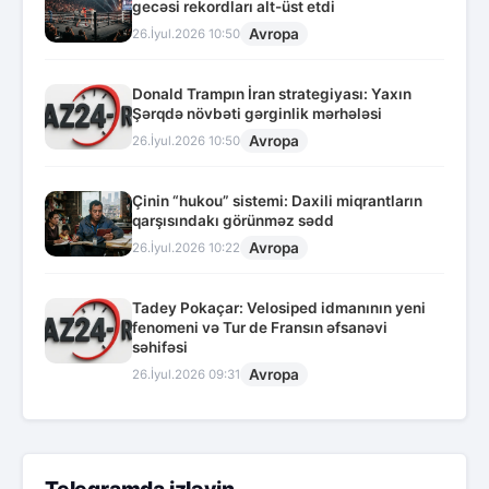
gecəsi rekordları alt-üst etdi
Avropa
26.İyul.2026 10:50
Donald Trampın İran strategiyası: Yaxın
Şərqdə növbəti gərginlik mərhələsi
Avropa
26.İyul.2026 10:50
Çinin “hukou” sistemi: Daxili miqrantların
qarşısındakı görünməz sədd
Avropa
26.İyul.2026 10:22
Tadey Pokaçar: Velosiped idmanının yeni
fenomeni və Tur de Fransın əfsanəvi
səhifəsi
Avropa
26.İyul.2026 09:31