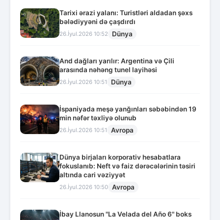
Tarixi ərazi yalanı: Turistləri aldadan şəxs
bələdiyyəni də çaşdırdı
Dünya
26.İyul.2026 10:52
And dağları yarılır: Argentina və Çili
arasında nəhəng tunel layihəsi
Dünya
26.İyul.2026 10:51
İspaniyada meşə yanğınları səbəbindən 19
min nəfər təxliyə olunub
Avropa
26.İyul.2026 10:51
Dünya birjaları korporativ hesabatlara
fokuslanıb: Neft və faiz dərəcələrinin təsiri
altında cari vəziyyət
Avropa
26.İyul.2026 10:50
İbay Llanosun "La Velada del Año 6" boks