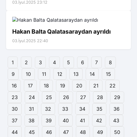
03.İyul.2025 23:12
Hakan Balta Qalatasaraydan ayrıldı
03.İyul.2025 22:40
1
2
3
4
5
6
7
8
9
10
11
12
13
14
15
16
17
18
19
20
21
22
23
24
25
26
27
28
29
30
31
32
33
34
35
36
37
38
39
40
41
42
43
44
45
46
47
48
49
50