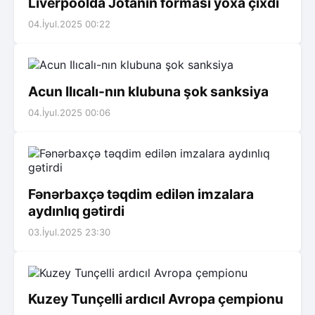
Liverpoolda Jotanın forması yoxa çıxdı
04.İyul.2025 00:22
Acun Ilıcalı-nın klubuna şok sanksiya
04.İyul.2025 00:06
Fənərbaxçə təqdim edilən imzalara
aydınlıq gətirdi
03.İyul.2025 23:30
Kuzey Tunçelli ardıcıl Avropa çempionu