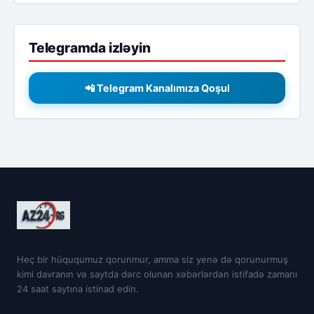
Telegramda izləyin
📲 Telegram Kanalımıza Qoşul
Heç bir hüququmuz qorunmur, amma siz yenə də qorunurmuş
kimi davranın və saytda dərc olunan xəbərlərdən istifadə zamanı
24 saat saytına istinad edin.