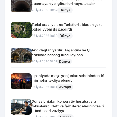
aparmayan yol görənləri heyrətə salır
Dünya
26.İyul.2026 10:52
Tarixi ərazi yalanı: Turistləri aldadan şəxs
bələdiyyəni də çaşdırdı
Dünya
26.İyul.2026 10:52
And dağları yarılır: Argentina və Çili
arasında nəhəng tunel layihəsi
Dünya
26.İyul.2026 10:51
İspaniyada meşə yanğınları səbəbindən 19
min nəfər təxliyə olunub
Avropa
26.İyul.2026 10:51
Dünya birjaları korporativ hesabatlara
fokuslanıb: Neft və faiz dərəcələrinin təsiri
altında cari vəziyyət