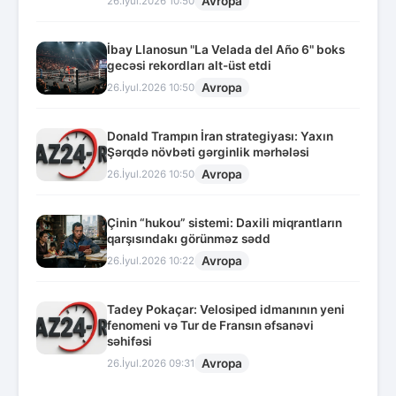
Avropa
26.İyul.2026 10:50
İbay Llanosun "La Velada del Año 6" boks
gecəsi rekordları alt-üst etdi
Avropa
26.İyul.2026 10:50
Donald Trampın İran strategiyası: Yaxın
Şərqdə növbəti gərginlik mərhələsi
Avropa
26.İyul.2026 10:50
Çinin “hukou” sistemi: Daxili miqrantların
qarşısındakı görünməz sədd
Avropa
26.İyul.2026 10:22
Tadey Pokaçar: Velosiped idmanının yeni
fenomeni və Tur de Fransın əfsanəvi
səhifəsi
Avropa
26.İyul.2026 09:31