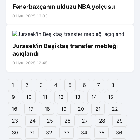
Fənərbaxçanın ulduzu NBA yolçusu
01.İyul.2025 13:03
Jurasek'in Beşiktaş transfer məbləği
açıqlandı
01.İyul.2025 12:45
1
2
3
4
5
6
7
8
9
10
11
12
13
14
15
16
17
18
19
20
21
22
23
24
25
26
27
28
29
30
31
32
33
34
35
36