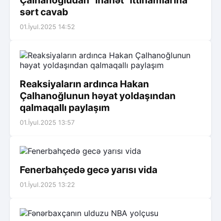
sərt cavab
01.İyul.2025 14:52
Reaksiyaların ardınca Hakan
Çalhanoğlunun həyat yoldaşından
qalmaqallı paylaşım
01.İyul.2025 13:57
Fenerbahçedə gecə yarısı vida
01.İyul.2025 13:22