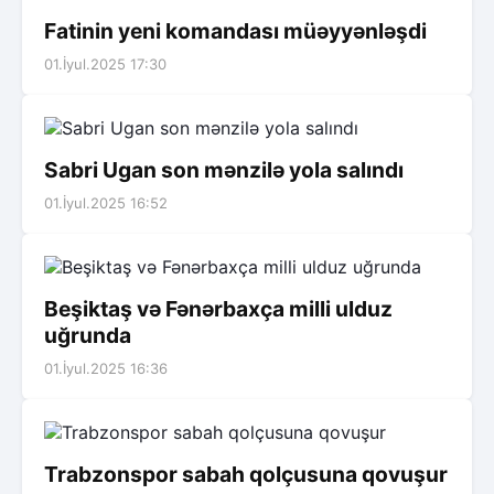
Fatinin yeni komandası müəyyənləşdi
01.İyul.2025 17:30
Sabri Ugan son mənzilə yola salındı
01.İyul.2025 16:52
Beşiktaş və Fənərbaxça milli ulduz
uğrunda
01.İyul.2025 16:36
Trabzonspor sabah qolçusuna qovuşur