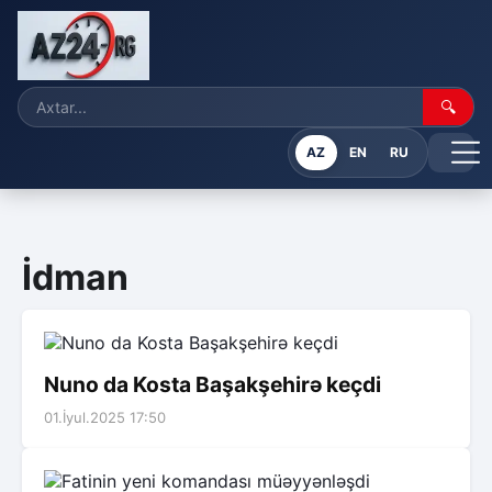
🔍
AZ
EN
RU
İdman
Nuno da Kosta Başakşehirə keçdi
01.İyul.2025 17:50