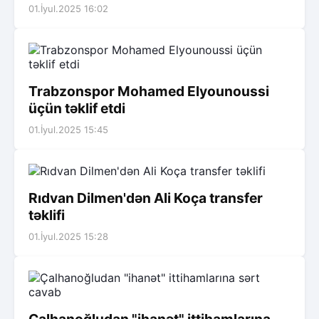
01.İyul.2025 16:02
Trabzonspor Mohamed Elyounoussi
üçün təklif etdi
01.İyul.2025 15:45
Rıdvan Dilmen'dən Ali Koça transfer
təklifi
01.İyul.2025 15:28
Çalhanoğludan "ihanət" ittihamlarına