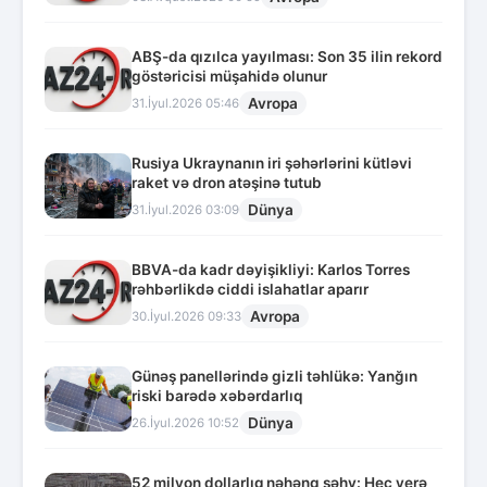
ABŞ-da qızılca yayılması: Son 35 ilin rekord
göstəricisi müşahidə olunur
Avropa
31.İyul.2026 05:46
Rusiya Ukraynanın iri şəhərlərini kütləvi
raket və dron atəşinə tutub
Dünya
31.İyul.2026 03:09
BBVA-da kadr dəyişikliyi: Karlos Torres
rəhbərlikdə ciddi islahatlar aparır
Avropa
30.İyul.2026 09:33
Günəş panellərində gizli təhlükə: Yanğın
riski barədə xəbərdarlıq
Dünya
26.İyul.2026 10:52
52 milyon dollarlıq nəhəng səhv: Heç yerə