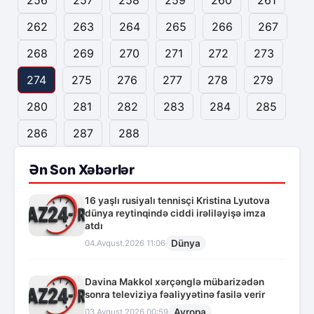
256
257
258
259
260
261
262
263
264
265
266
267
268
269
270
271
272
273
274
275
276
277
278
279
280
281
282
283
284
285
286
287
288
Ən Son Xəbərlər
16 yaşlı rusiyalı tennisçi Kristina Lyutova
dünya reytinqində ciddi irəliləyişə imza
atdı
Dünya
04.Avqust.2026 11:06
Davina Makkol xərçənglə mübarizədən
sonra televiziya fəaliyyətinə fasilə verir
Avropa
03.Avqust.2026 00:59