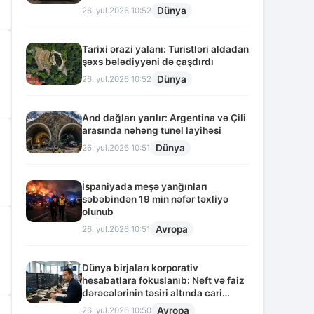
Dünya
26.İyul.2026 10:52
Tarixi ərazi yalanı: Turistləri aldadan
şəxs bələdiyyəni də çaşdırdı
Dünya
26.İyul.2026 10:52
And dağları yarılır: Argentina və Çili
arasında nəhəng tunel layihəsi
Dünya
26.İyul.2026 10:51
İspaniyada meşə yanğınları
səbəbindən 19 min nəfər təxliyə
olunub
Avropa
26.İyul.2026 10:51
Dünya birjaları korporativ
hesabatlara fokuslanıb: Neft və faiz
dərəcələrinin təsiri altında cari
vəziyyət
Avropa
26.İyul.2026 10:50