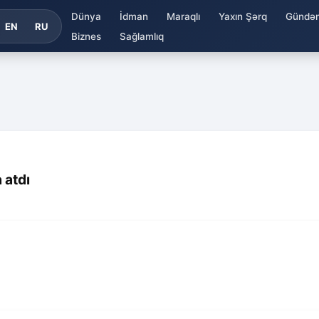
Dünya
İdman
Maraqlı
Yaxın Şərq
Gündə
EN
RU
Biznes
Sağlamlıq
 atdı