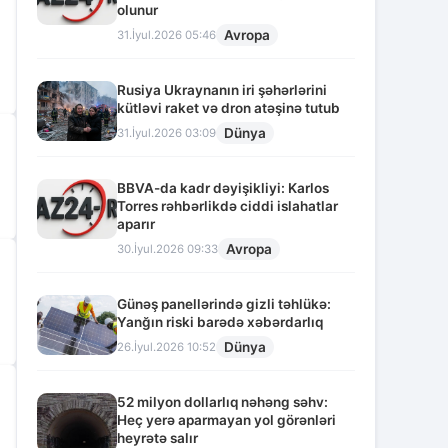
olunur
Avropa
31.İyul.2026 05:46
Rusiya Ukraynanın iri şəhərlərini
kütləvi raket və dron atəşinə tutub
Dünya
31.İyul.2026 03:09
BBVA-da kadr dəyişikliyi: Karlos
Torres rəhbərlikdə ciddi islahatlar
aparır
Avropa
30.İyul.2026 09:33
Günəş panellərində gizli təhlükə:
Yanğın riski barədə xəbərdarlıq
Dünya
26.İyul.2026 10:52
52 milyon dollarlıq nəhəng səhv:
Heç yerə aparmayan yol görənləri
heyrətə salır