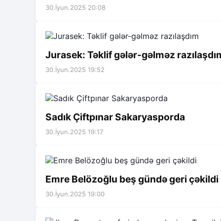
30.İyun.2025 20:08
Jurasek: Təklif gələr-gəlməz razılaşdı
30.İyun.2025 19:52
Sadık Çiftpınar Sakaryasporda
30.İyun.2025 19:17
Emre Belözoğlu beş gündə geri çəkildi
30.İyun.2025 19:00