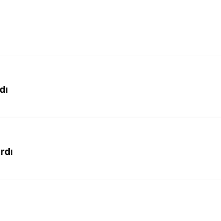
dı
rdı