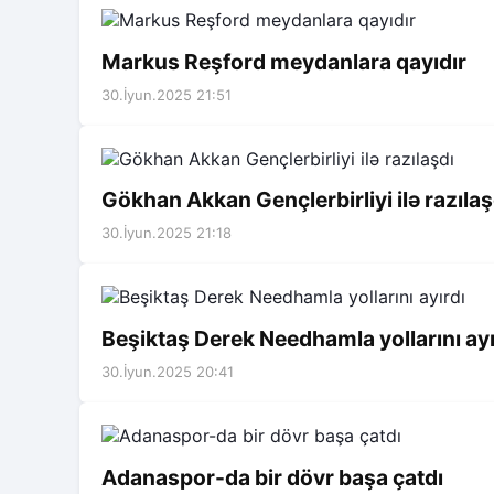
Markus Reşford meydanlara qayıdır
30.İyun.2025 21:51
Gökhan Akkan Gençlerbirliyi ilə razılaş
30.İyun.2025 21:18
Beşiktaş Derek Needhamla yollarını ayı
30.İyun.2025 20:41
Adanaspor-da bir dövr başa çatdı