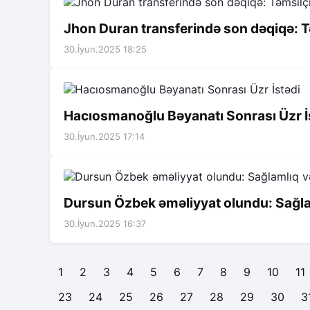
Jhon Duran transferində son dəqiqə: T
30.İyun.2025 18:25
Hacıosmanoğlu Bəyanatı Sonrası Üzr İ
30.İyun.2025 17:14
Dursun Özbek əməliyyat olundu: Sağla
30.İyun.2025 16:37
1
2
3
4
5
6
7
8
9
10
11
23
24
25
26
27
28
29
30
3