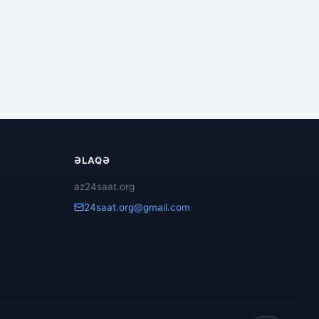
ƏLAQƏ
az24saat.org
24saat.org@gmail.com