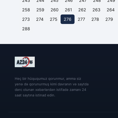
243
244
245
246
247
248
249
258
259
260
261
262
263
264
273
274
275
276
277
278
279
288
Heç bir hüququmuz qorunmur, amma siz
yenə də qorunurmuş kimi davranın və saytda
dərc olunan xəbərlərdən istifadə zamanı 24
saat saytına istinad edin.