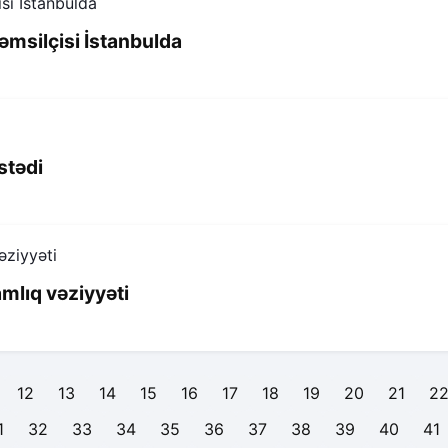
əmsilçisi İstanbulda
stədi
mlıq vəziyyəti
12
13
14
15
16
17
18
19
20
21
2
1
32
33
34
35
36
37
38
39
40
41