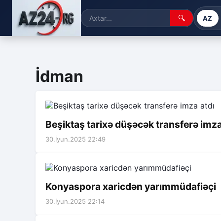
🔍
AZ
İdman
Beşiktaş tarixə düşəcək transferə imza
30.İyun.2025 22:49
Konyaspora xaricdən yarımmüdafiəçi
30.İyun.2025 22:14