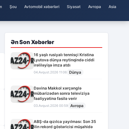
m
Şou
Avtomobil xəbərləri
Siyasət
Avropa
Asia
Ən Son Xəbərlər
16 yaşlı rusiyalı tennisçi Kristina
Lyutova dünya reytinqində ciddi
irəliləyişə imza atdı
Dünya
04.Avqust.2026 11:06
Davina Makkol xərçənglə
mübarizədən sonra televiziya
fəaliyyətinə fasilə verir
Avropa
03.Avqust.2026 00:59
ABŞ-da qızılca yayılması: Son 35
ilin rekord göstəricisi müşahidə