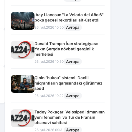
İbay Llanosun "La Velada del Año 6"
boks gecəsi rekordları alt-üst etdi
Avropa
26.İyul.2026 10:50
Donald Trampın İran strategiyası:
Yaxın Şərqdə növbəti gərginlik
mərhələsi
Avropa
26.İyul.2026 10:50
Çinin “hukou” sistemi: Daxili
miqrantların qarşısındakı görünməz
sədd
Avropa
26.İyul.2026 10:22
Tadey Pokaçar: Velosiped idmanının
2
yeni fenomeni və Tur de Fransın
əfsanəvi səhifəsi
Avropa
26.İyul.2026 09:31