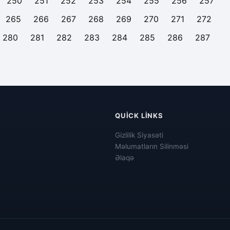
250
251
252
253
254
255
256
257
265
266
267
268
269
270
271
272
280
281
282
283
284
285
286
287
QUICK LINKS
Gizlilik Siyasəti
Məlumatların Silinməsi
Əlaqə