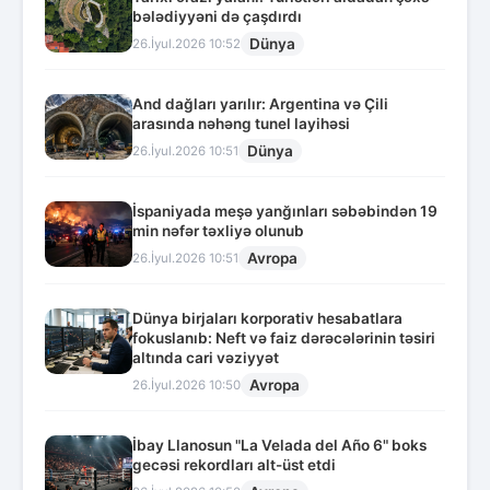
bələdiyyəni də çaşdırdı
Dünya
26.İyul.2026 10:52
And dağları yarılır: Argentina və Çili
arasında nəhəng tunel layihəsi
Dünya
26.İyul.2026 10:51
İspaniyada meşə yanğınları səbəbindən 19
min nəfər təxliyə olunub
Avropa
26.İyul.2026 10:51
Dünya birjaları korporativ hesabatlara
fokuslanıb: Neft və faiz dərəcələrinin təsiri
altında cari vəziyyət
Avropa
26.İyul.2026 10:50
İbay Llanosun "La Velada del Año 6" boks
gecəsi rekordları alt-üst etdi