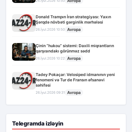
Avropa
26.İyul.2026 10:50
Donald Trampın İran strategiyası: Yaxın
Şərqdə növbəti gərginlik mərhələsi
Avropa
26.İyul.2026 10:50
Çinin “hukou” sistemi: Daxili miqrantların
qarşısındakı görünməz sədd
Avropa
26.İyul.2026 10:22
Tadey Pokaçar: Velosiped idmanının yeni
fenomeni və Tur de Fransın əfsanəvi
səhifəsi
Avropa
26.İyul.2026 09:31
Telegramda izləyin