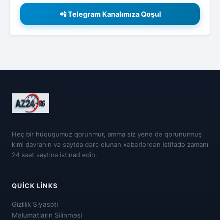
📲 Telegram Kanalımıza Qoşul
Heç bir hüququmuz qorunmur, amma siz yenə də qorunurmuş
kimi davranın və saytda dərc olunan xəbərlərdən istifadə zamanı
24 saat saytına istinad edin.
QUICK LINKS
Gizlilik Siyasəti
Məlumatların Silinməsi