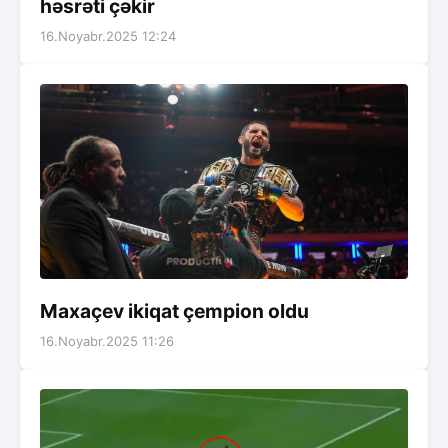
həsrəti çəkir
16.Noyabr.2025 12:24
Maxaçev ikiqat çempion oldu
16.Noyabr.2025 11:26