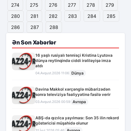
274
275
276
277
278
279
280
281
282
283
284
285
286
287
288
Ən Son Xəbərlər
16 yaşlı rusiyalı tennisçi Kristina Lyutova
dünya reytinqində ciddi irəliləyişə imza
atdı
Dünya
04.Avqust.2026 11:06
Davina Makkol xərçənglə mübarizədən
sonra televiziya fəaliyyətinə fasilə verir
Avropa
03.Avqust.2026 00:59
ABŞ-da qızılca yayılması: Son 35 ilin rekord
göstəricisi müşahidə olunur
Avropa
31.İyul.2026 05:46