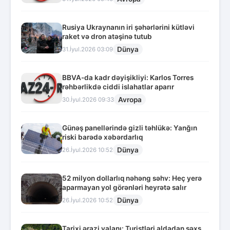
Rusiya Ukraynanın iri şəhərlərini kütləvi
raket və dron atəşinə tutub
Dünya
31.İyul.2026 03:09
BBVA-da kadr dəyişikliyi: Karlos Torres
rəhbərlikdə ciddi islahatlar aparır
Avropa
30.İyul.2026 09:33
Günəş panellərində gizli təhlükə: Yanğın
riski barədə xəbərdarlıq
Dünya
26.İyul.2026 10:52
52 milyon dollarlıq nəhəng səhv: Heç yerə
aparmayan yol görənləri heyrətə salır
Dünya
26.İyul.2026 10:52
Tarixi ərazi yalanı: Turistləri aldadan şəxs