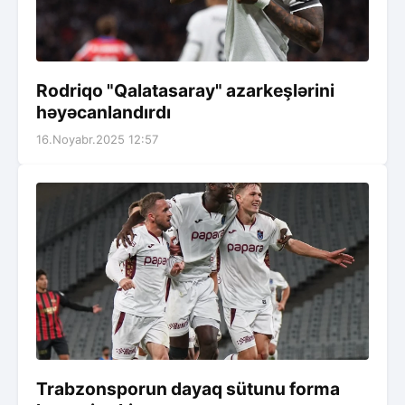
Rodriqo "Qalatasaray" azarkeşlərini
həyəcanlandırdı
16.Noyabr.2025 12:57
Trabzonsporun dayaq sütunu forma