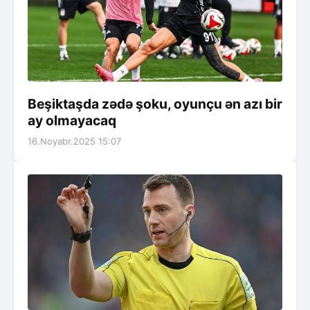
Beşiktaşda zədə şoku, oyunçu ən azı bir
ay olmayacaq
16.Noyabr.2025 15:07