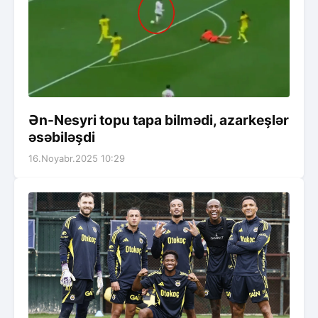
Ən-Nesyri topu tapa bilmədi, azarkeşlər
əsəbiləşdi
16.Noyabr.2025 10:29