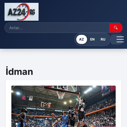
🔍
AZ
EN
RU
İdman