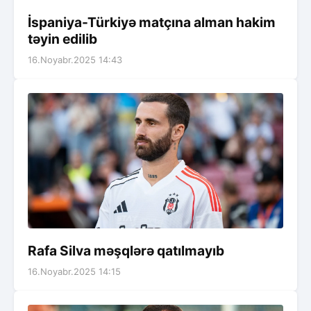
İspaniya-Türkiyə matçına alman hakim
təyin edilib
16.Noyabr.2025 14:43
Rafa Silva məşqlərə qatılmayıb
16.Noyabr.2025 14:15