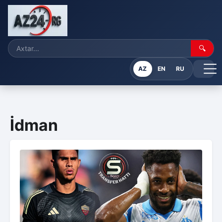
🔍
AZ
EN
RU
İdman