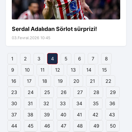
Serdal Adalıdan Sörlot sürprizi!
03.Fevral.2026 10:45
1
2
3
4
5
6
7
8
9
10
11
12
13
14
15
16
17
18
19
20
21
22
23
24
25
26
27
28
29
30
31
32
33
34
35
36
37
38
39
40
41
42
43
44
45
46
47
48
49
50