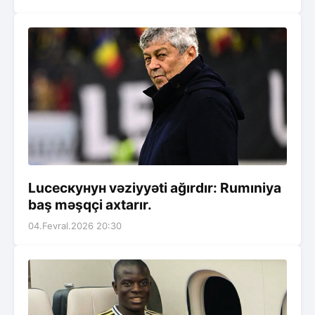
Luceскунун vəziyyəti ağırdır: Rumıniya
baş məşqçi axtarır.
04.Fevral.2026 20:30