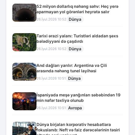
52 milyon dollarlıq nəhəng səhv: Heç yerə
aparmayan yol görənləri heyrətə salır
Dünya
26.İyul.2026 10:52
Tarixi ərazi yalanı: Turistləri aldadan şəxs
bələdiyyəni də çaşdırdı
Dünya
26.İyul.2026 10:52
And dağları yarılır: Argentina və Çili
arasında nəhəng tunel layihəsi
Dünya
26.İyul.2026 10:51
İspaniyada meşə yanğınları səbəbindən 19
min nəfər təxliyə olunub
Avropa
26.İyul.2026 10:51
Dünya birjaları korporativ hesabatlara
fokuslanıb: Neft və faiz dərəcələrinin təsiri