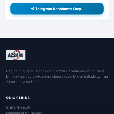
📲 Telegram Kanalımıza Qoşul
Heç bir hüququmuz qorunmur, amma siz yenə də qorunurmuş
kimi davranın və saytda dərc olunan xəbərlərdən istifadə zamanı
24 saat saytına istinad edin.
QUICK LINKS
Gizlilik Siyasəti
Məlumatların Silinməsi