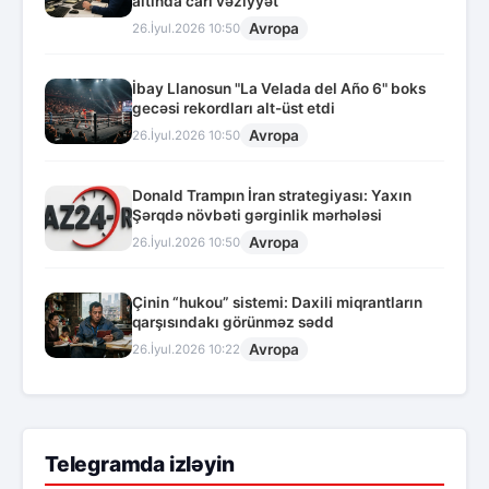
altında cari vəziyyət
Avropa
26.İyul.2026 10:50
İbay Llanosun "La Velada del Año 6" boks
gecəsi rekordları alt-üst etdi
Avropa
26.İyul.2026 10:50
Donald Trampın İran strategiyası: Yaxın
Şərqdə növbəti gərginlik mərhələsi
Avropa
26.İyul.2026 10:50
Çinin “hukou” sistemi: Daxili miqrantların
qarşısındakı görünməz sədd
Avropa
26.İyul.2026 10:22
Telegramda izləyin