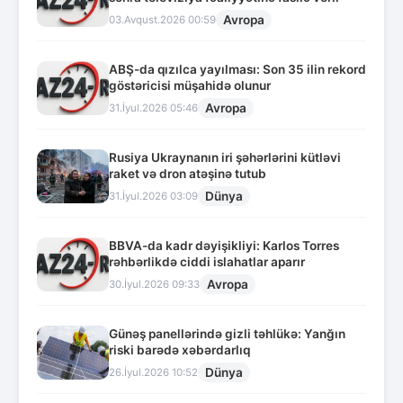
Avropa
03.Avqust.2026 00:59
ABŞ-da qızılca yayılması: Son 35 ilin rekord
göstəricisi müşahidə olunur
Avropa
31.İyul.2026 05:46
Rusiya Ukraynanın iri şəhərlərini kütləvi
raket və dron atəşinə tutub
Dünya
31.İyul.2026 03:09
BBVA-da kadr dəyişikliyi: Karlos Torres
rəhbərlikdə ciddi islahatlar aparır
Avropa
30.İyul.2026 09:33
Günəş panellərində gizli təhlükə: Yanğın
riski barədə xəbərdarlıq
Dünya
26.İyul.2026 10:52