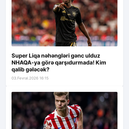
Super Liqa nəhəngləri gənc ulduz
NHAQA-ya görə qarşıdurmada! Kim
qalib gələcək?
03.Fevral.2026 16:15