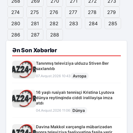
268
269
270
271
272
273
274
275
276
277
278
279
280
281
282
283
284
285
286
287
288
Ən Son Xəbərlər
Tanınmış televiziya ulduzu Stiven Ber
saxlanılıb
Avropa
07.Avqust.2026 10:43
16 yaşlı rusiyalı tennisçi Kristina Lyutova
dünya reytinqində ciddi irəliləyişə imza
atdı
Dünya
04.Avqust.2026 11:06
Davina Makkol xərçənglə mübarizədən
sonra televiziya fəaliyyətinə fasilə verir