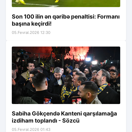
Son 100 ilin ən qəribə penaltisi: Formanı
başına keçirdi!
05.Fevral.2026 12:30
Sabiha Gökçendə Kanteni qarşılamağa
izdiham toplandı - Sözcü
05.Fevral.2026 01:43