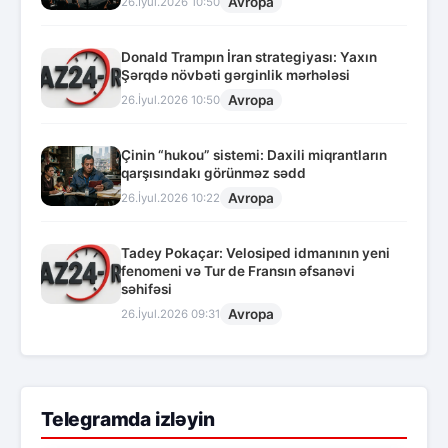
Avropa
26.İyul.2026 10:50
Donald Trampın İran strategiyası: Yaxın
Şərqdə növbəti gərginlik mərhələsi
Avropa
26.İyul.2026 10:50
Çinin “hukou” sistemi: Daxili miqrantların
qarşısındakı görünməz sədd
Avropa
26.İyul.2026 10:22
Tadey Pokaçar: Velosiped idmanının yeni
fenomeni və Tur de Fransın əfsanəvi
səhifəsi
Avropa
26.İyul.2026 09:31
Telegramda izləyin