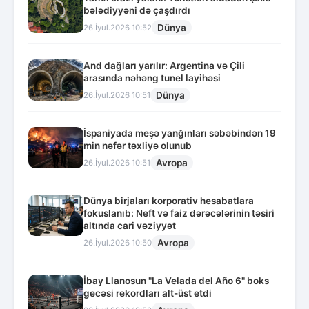
bələdiyyəni də çaşdırdı
Dünya
26.İyul.2026 10:52
And dağları yarılır: Argentina və Çili
arasında nəhəng tunel layihəsi
Dünya
26.İyul.2026 10:51
İspaniyada meşə yanğınları səbəbindən 19
min nəfər təxliyə olunub
Avropa
26.İyul.2026 10:51
Dünya birjaları korporativ hesabatlara
fokuslanıb: Neft və faiz dərəcələrinin təsiri
altında cari vəziyyət
Avropa
26.İyul.2026 10:50
İbay Llanosun "La Velada del Año 6" boks
gecəsi rekordları alt-üst etdi