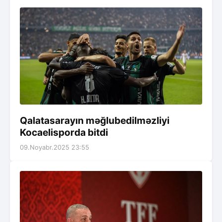
Qalatasarayın məğlubedilməzliyi
Kocaelisporda bitdi
09.Noyabr.2025 23:55