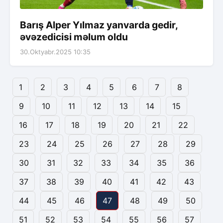
Barış Alper Yılmaz yanvarda gedir,
əvəzedicisi məlum oldu
30.Oktyabr.2025 10:35
1
2
3
4
5
6
7
8
9
10
11
12
13
14
15
16
17
18
19
20
21
22
23
24
25
26
27
28
29
30
31
32
33
34
35
36
37
38
39
40
41
42
43
44
45
46
47
48
49
50
51
52
53
54
55
56
57