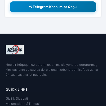
📲 Telegram Kanalımıza Qoşul
Heç bir hüququmuz qorunmur, amma siz yenə də qorunurmuş
kimi davranın və saytda dərc olunan xəbərlərdən istifadə zamanı
24 saat saytına istinad edin.
QUICK LINKS
Gizlilik Siyasəti
Məlumatların Silinməsi