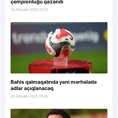
çempionluğu qazandı
30.Oktyabr.2025 15:20
Bahis qalmaqalında yeni mərhələdə
adlar açıqlanacaq
30.Oktyabr.2025 13:45