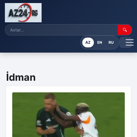
🔍
AZ
EN
RU
İdman