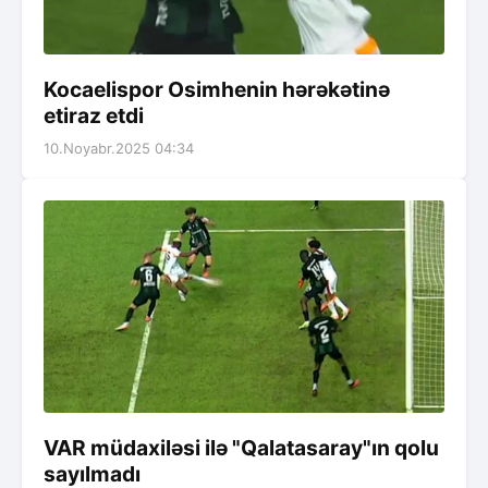
Kocaelispor Osimhenin hərəkətinə
etiraz etdi
10.Noyabr.2025 04:34
VAR müdaxiləsi ilə "Qalatasaray"ın qolu
sayılmadı