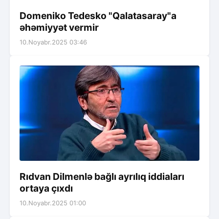
Domeniko Tedesko "Qalatasaray"a
əhəmiyyət vermir
10.Noyabr.2025 03:46
Rıdvan Dilmenlə bağlı ayrılıq iddiaları
ortaya çıxdı
10.Noyabr.2025 01:00