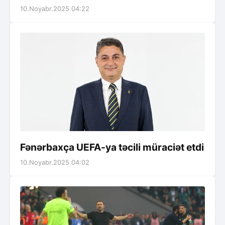
10.Noyabr.2025 04:22
Fənərbaxça UEFA-ya təcili müraciət etdi
10.Noyabr.2025 04:02