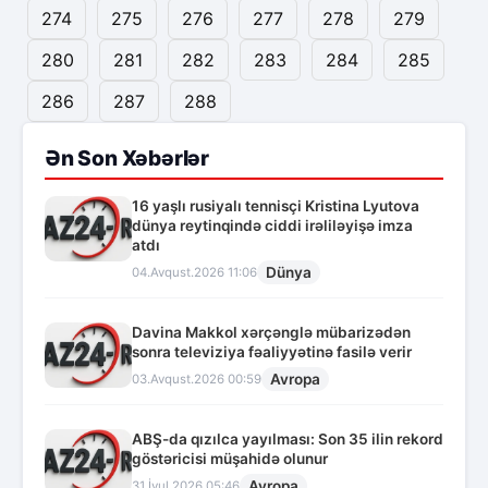
274
275
276
277
278
279
280
281
282
283
284
285
286
287
288
Ən Son Xəbərlər
16 yaşlı rusiyalı tennisçi Kristina Lyutova
dünya reytinqində ciddi irəliləyişə imza
atdı
Dünya
04.Avqust.2026 11:06
Davina Makkol xərçənglə mübarizədən
sonra televiziya fəaliyyətinə fasilə verir
Avropa
03.Avqust.2026 00:59
ABŞ-da qızılca yayılması: Son 35 ilin rekord
göstəricisi müşahidə olunur
Avropa
31.İyul.2026 05:46