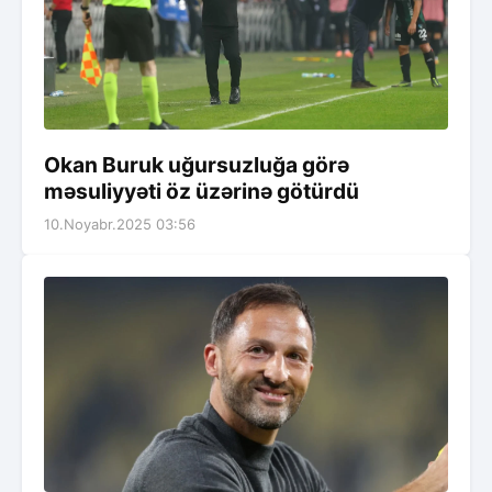
Okan Buruk uğursuzluğa görə
məsuliyyəti öz üzərinə götürdü
10.Noyabr.2025 03:56