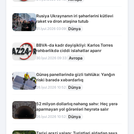
Rusiya Ukraynanın iri şəhərlərini kütləvi
raket və dron atəşinə tutub
Dünya
31.İyul.2026 03:09
BBVA-da kadr dəyişikliyi: Karlos Torres
rəhbərlikdə ciddi islahatlar aparır
Avropa
30.İyul.2026 09:33
Günəş panellərində gizli təhlükə: Yanğın
riski barədə xəbərdarlıq
Dünya
26.İyul.2026 10:52
52 milyon dollarlıq nəhəng səhv: Heç yerə
aparmayan yol görənləri heyrətə salır
Dünya
26.İyul.2026 10:52
Tarixi ərazi yalanı: Turistləri aldadan şəxs