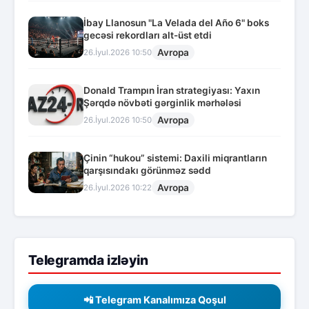
İbay Llanosun "La Velada del Año 6" boks
gecəsi rekordları alt-üst etdi
Avropa
26.İyul.2026 10:50
Donald Trampın İran strategiyası: Yaxın
Şərqdə növbəti gərginlik mərhələsi
Avropa
26.İyul.2026 10:50
Çinin “hukou” sistemi: Daxili miqrantların
qarşısındakı görünməz sədd
Avropa
26.İyul.2026 10:22
Telegramda izləyin
📲 Telegram Kanalımıza Qoşul