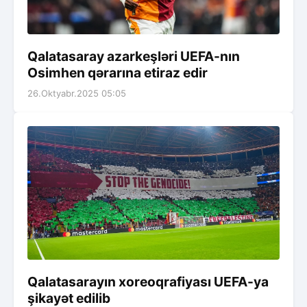
Qalatasaray azarkeşləri UEFA-nın
Osimhen qərarına etiraz edir
26.Oktyabr.2025 05:05
Qalatasarayın xoreoqrafiyası UEFA-ya
şikayət edilib