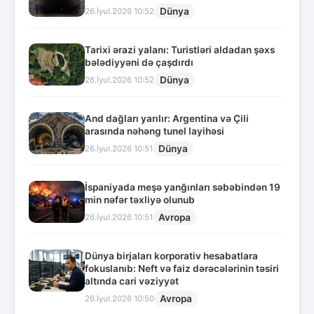
Dünya
26.İyul.2026 10:52
Tarixi ərazi yalanı: Turistləri aldadan şəxs
bələdiyyəni də çaşdırdı
Dünya
26.İyul.2026 10:52
And dağları yarılır: Argentina və Çili
arasında nəhəng tunel layihəsi
Dünya
26.İyul.2026 10:51
İspaniyada meşə yanğınları səbəbindən 19
min nəfər təxliyə olunub
Avropa
26.İyul.2026 10:51
Dünya birjaları korporativ hesabatlara
fokuslanıb: Neft və faiz dərəcələrinin təsiri
altında cari vəziyyət
Avropa
26.İyul.2026 10:50