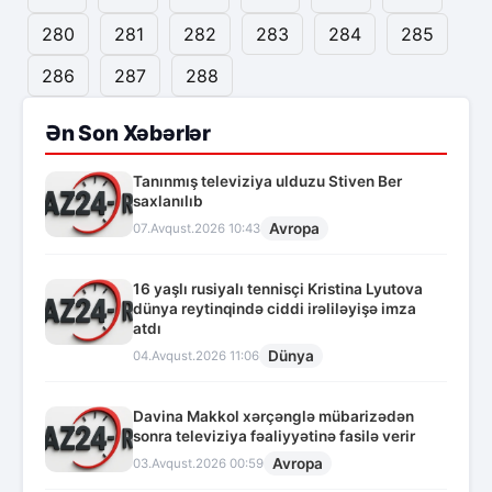
280
281
282
283
284
285
286
287
288
Ən Son Xəbərlər
Tanınmış televiziya ulduzu Stiven Ber
saxlanılıb
Avropa
07.Avqust.2026 10:43
16 yaşlı rusiyalı tennisçi Kristina Lyutova
dünya reytinqində ciddi irəliləyişə imza
atdı
Dünya
04.Avqust.2026 11:06
Davina Makkol xərçənglə mübarizədən
sonra televiziya fəaliyyətinə fasilə verir
Avropa
03.Avqust.2026 00:59