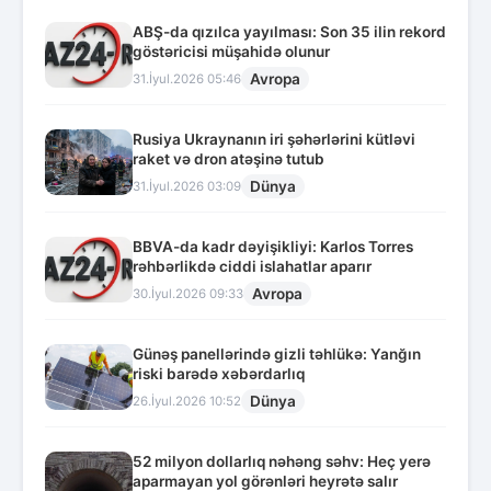
ABŞ-da qızılca yayılması: Son 35 ilin rekord
göstəricisi müşahidə olunur
Avropa
31.İyul.2026 05:46
Rusiya Ukraynanın iri şəhərlərini kütləvi
raket və dron atəşinə tutub
Dünya
31.İyul.2026 03:09
BBVA-da kadr dəyişikliyi: Karlos Torres
rəhbərlikdə ciddi islahatlar aparır
Avropa
30.İyul.2026 09:33
Günəş panellərində gizli təhlükə: Yanğın
riski barədə xəbərdarlıq
Dünya
26.İyul.2026 10:52
52 milyon dollarlıq nəhəng səhv: Heç yerə
aparmayan yol görənləri heyrətə salır