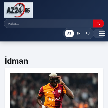
🔍
AZ
EN
RU
İdman