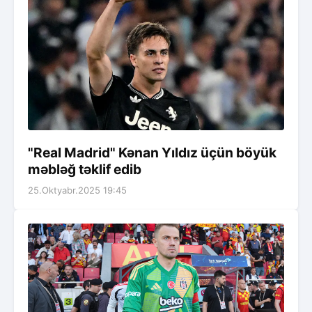
"Real Madrid" Kənan Yıldız üçün böyük
məbləğ təklif edib
25.Oktyabr.2025 19:45