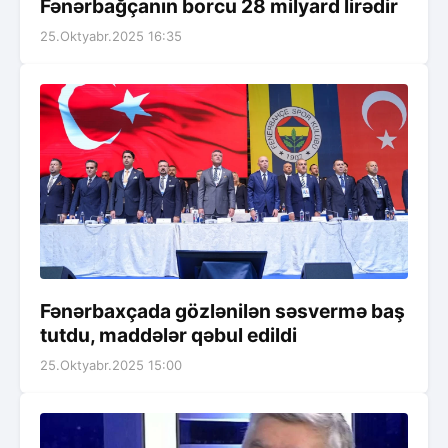
Fənərbağçanın borcu 28 milyard lirədir
25.Oktyabr.2025 16:35
Fənərbaxçada gözlənilən səsvermə baş
tutdu, maddələr qəbul edildi
25.Oktyabr.2025 15:00