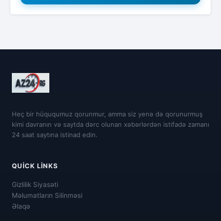
Heç bir hüququmuz qorunmur, amma siz yenə də qorunurmuş
kimi davranın və saytda dərc olunan xəbərlərdən istifadə zamanı
24 saat saytına istinad edin.
QUICK LINKS
Gizlilik Siyasəti
Məlumatların Silinməsi
Əlaqə