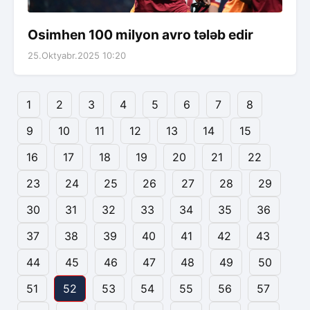
Osimhen 100 milyon avro tələb edir
25.Oktyabr.2025 10:20
1
2
3
4
5
6
7
8
9
10
11
12
13
14
15
16
17
18
19
20
21
22
23
24
25
26
27
28
29
30
31
32
33
34
35
36
37
38
39
40
41
42
43
44
45
46
47
48
49
50
51
52
53
54
55
56
57