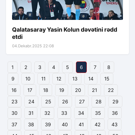
Qalatasaray Yasin Kolun dəvətini rədd
etdi
04.Dekabr.2025 22:08
1
2
3
4
5
6
7
8
9
10
11
12
13
14
15
16
17
18
19
20
21
22
23
24
25
26
27
28
29
30
31
32
33
34
35
36
37
38
39
40
41
42
43