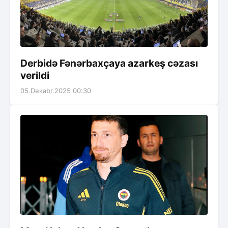
Derbidə Fənərbaxçaya azarkeş cəzası
verildi
05.Dekabr.2025 00:30