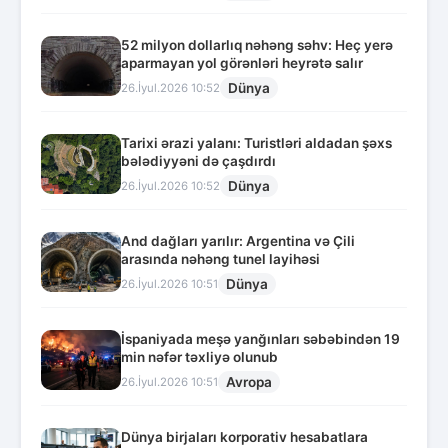
52 milyon dollarlıq nəhəng səhv: Heç yerə
aparmayan yol görənləri heyrətə salır
Dünya
26.İyul.2026 10:52
Tarixi ərazi yalanı: Turistləri aldadan şəxs
bələdiyyəni də çaşdırdı
Dünya
26.İyul.2026 10:52
And dağları yarılır: Argentina və Çili
arasında nəhəng tunel layihəsi
Dünya
26.İyul.2026 10:51
İspaniyada meşə yanğınları səbəbindən 19
min nəfər təxliyə olunub
Avropa
26.İyul.2026 10:51
Dünya birjaları korporativ hesabatlara