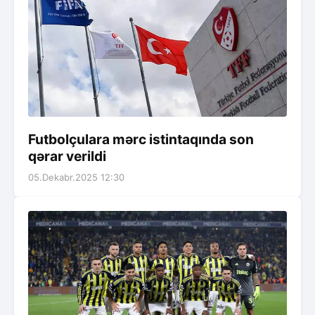
Futbolçulara mərc istintaqında son
qərar verildi
05.Dekabr.2025 12:30