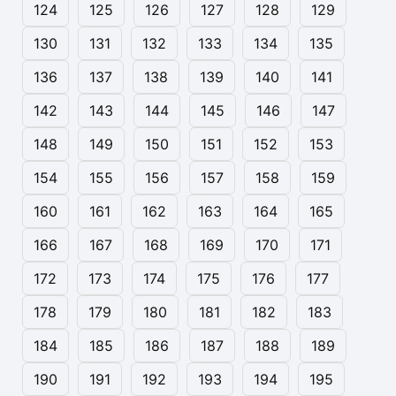
124
125
126
127
128
129
130
131
132
133
134
135
136
137
138
139
140
141
142
143
144
145
146
147
148
149
150
151
152
153
154
155
156
157
158
159
160
161
162
163
164
165
166
167
168
169
170
171
172
173
174
175
176
177
178
179
180
181
182
183
184
185
186
187
188
189
190
191
192
193
194
195