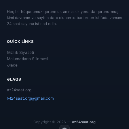
Heç bir hüququmuz qorunmur, amma siz yenə də qorunurmuş
kimi davranın və saytda dərc olunan xəbərlərdən istifadə zamanı
24 saat saytına istinad edin.
QUICK LINKS
Gizlilik Siyasəti
Məlumatların Silinməsi
Əlaqə
ƏLAQƏ
az24saat.org
24saat.org@gmail.com
Copyright © 2026 —
az24saat.org