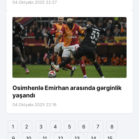
04.Oktyabr.2025 22:27
Osimhenlə Emirhan arasında gərginlik
yaşandı
04.Oktyabr.2025 22:16
1
2
3
4
5
6
7
8
9
10
11
12
13
14
15