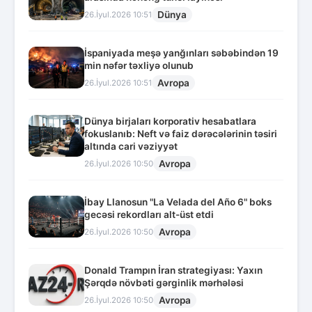
Dünya
26.İyul.2026 10:51
İspaniyada meşə yanğınları səbəbindən 19
min nəfər təxliyə olunub
Avropa
26.İyul.2026 10:51
Dünya birjaları korporativ hesabatlara
fokuslanıb: Neft və faiz dərəcələrinin təsiri
altında cari vəziyyət
Avropa
26.İyul.2026 10:50
İbay Llanosun "La Velada del Año 6" boks
gecəsi rekordları alt-üst etdi
Avropa
26.İyul.2026 10:50
Donald Trampın İran strategiyası: Yaxın
Şərqdə növbəti gərginlik mərhələsi
Avropa
26.İyul.2026 10:50