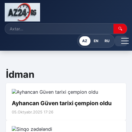
🔍
AZ
EN
RU
İdman
Ayhancan Güven tarixi çempion oldu
05.Oktyabr.2025 17:26