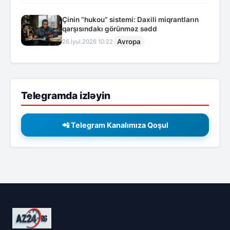
Çinin “hukou” sistemi: Daxili miqrantların
qarşısındakı görünməz sədd
Avropa
26.İyul.2026 10:22
Telegramda izləyin
📲 Telegram Kanalımıza Qoşul