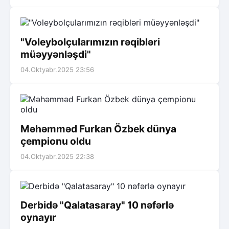
"Voleybolçularımızın rəqibləri
müəyyənləşdi"
04.Oktyabr.2025 23:56
Məhəmməd Furkan Özbek dünya
çempionu oldu
04.Oktyabr.2025 22:38
Derbidə "Qalatasaray" 10 nəfərlə
oynayır