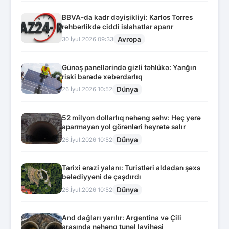
BBVA-da kadr dəyişikliyi: Karlos Torres
rəhbərlikdə ciddi islahatlar aparır
Avropa
30.İyul.2026 09:33
Günəş panellərində gizli təhlükə: Yanğın
riski barədə xəbərdarlıq
Dünya
26.İyul.2026 10:52
52 milyon dollarlıq nəhəng səhv: Heç yerə
aparmayan yol görənləri heyrətə salır
Dünya
26.İyul.2026 10:52
Tarixi ərazi yalanı: Turistləri aldadan şəxs
bələdiyyəni də çaşdırdı
Dünya
26.İyul.2026 10:52
And dağları yarılır: Argentina və Çili
arasında nəhəng tunel layihəsi