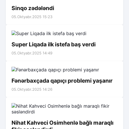
Sinqo zədələndi
05.Oktyabr.2025 15:23
Super Liqada ilk istefa baş verdi
05.Oktyabr.2025 14:49
Fənərbaxçada qapıçı problemi yaşanır
05.Oktyabr.2025 14:26
Nihat Kahveci Osimhenlə bağlı maraqlı