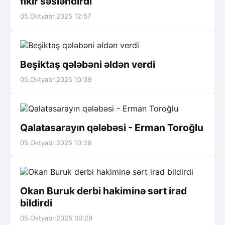
fikir səsləndirdi
05.Oktyabr.2025 12:57
Beşiktaş qələbəni əldən verdi
05.Oktyabr.2025 10:39
Qalatasarayın qələbəsi - Erman Toroğlu
05.Oktyabr.2025 10:28
Okan Buruk derbi hakiminə sərt irad
bildirdi
05.Oktyabr.2025 00:29