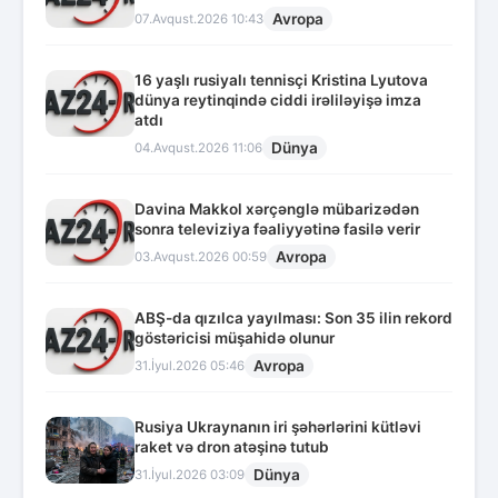
Avropa
07.Avqust.2026 10:43
16 yaşlı rusiyalı tennisçi Kristina Lyutova
dünya reytinqində ciddi irəliləyişə imza
atdı
Dünya
04.Avqust.2026 11:06
Davina Makkol xərçənglə mübarizədən
sonra televiziya fəaliyyətinə fasilə verir
Avropa
03.Avqust.2026 00:59
ABŞ-da qızılca yayılması: Son 35 ilin rekord
göstəricisi müşahidə olunur
Avropa
31.İyul.2026 05:46
Rusiya Ukraynanın iri şəhərlərini kütləvi
raket və dron atəşinə tutub
Dünya
31.İyul.2026 03:09