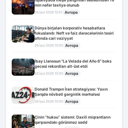
İspaniyada meşə yanğınları səbəbindən 19
min nəfər təxliyə olunub
Avropa
26.İyul.2026 10:51
Dünya birjaları korporativ hesabatlara
fokuslanıb: Neft və faiz dərəcələrinin təsiri
altında cari vəziyyət
Avropa
26.İyul.2026 10:50
İbay Llanosun "La Velada del Año 6" boks
gecəsi rekordları alt-üst etdi
Avropa
26.İyul.2026 10:50
Donald Trampın İran strategiyası: Yaxın
Şərqdə növbəti gərginlik mərhələsi
Avropa
26.İyul.2026 10:50
Çinin “hukou” sistemi: Daxili miqrantların
qarşısındakı görünməz sədd