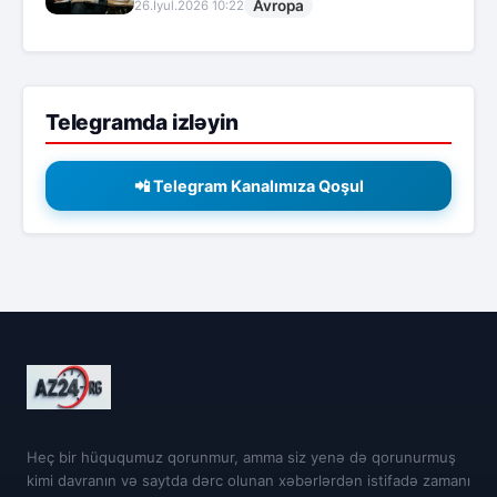
Avropa
26.İyul.2026 10:22
Telegramda izləyin
📲 Telegram Kanalımıza Qoşul
Heç bir hüququmuz qorunmur, amma siz yenə də qorunurmuş
kimi davranın və saytda dərc olunan xəbərlərdən istifadə zamanı