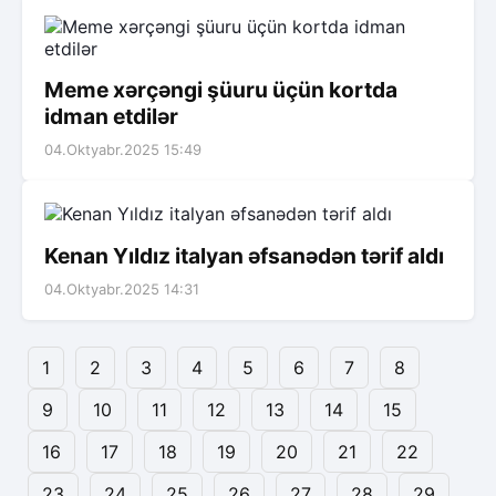
Meme xərçəngi şüuru üçün kortda
idman etdilər
04.Oktyabr.2025 15:49
Kenan Yıldız italyan əfsanədən tərif aldı
04.Oktyabr.2025 14:31
1
2
3
4
5
6
7
8
9
10
11
12
13
14
15
16
17
18
19
20
21
22
23
24
25
26
27
28
29