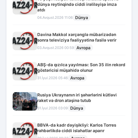
dünya reytinqində ciddi irəliləyişə imza
atdı
Dünya
04.Avqust.2026 11:06
Davina Makkol xərçənglə mübarizədən
sonra televiziya fəaliyyətinə fasilə verir
Avropa
03.Avqust.2026 00:59
ABŞ-da qızılca yayılması: Son 35 ilin rekord
göstəricisi müşahidə olunur
Avropa
31.İyul.2026 05:46
Rusiya Ukraynanın iri şəhərlərini kütləvi
raket və dron atəşinə tutub
Dünya
31.İyul.2026 03:09
BBVA-da kadr dəyişikliyi: Karlos Torres
rəhbərlikdə ciddi islahatlar aparır