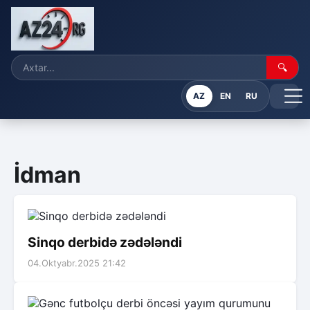
🔍
AZ
EN
RU
İdman
Sinqo derbidə zədələndi
04.Oktyabr.2025 21:42