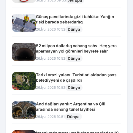
Avropa
30.İyul.2026 09:33
Günəş panellərində gizli təhlükə: Yanğın
riski barədə xəbərdarlıq
Dünya
26.İyul.2026 10:52
52 milyon dollarlıq nəhəng səhv: Heç yerə
aparmayan yol görənləri heyrətə salır
Dünya
26.İyul.2026 10:52
Tarixi ərazi yalanı: Turistləri aldadan şəxs
bələdiyyəni də çaşdırdı
Dünya
26.İyul.2026 10:52
And dağları yarılır: Argentina və Çili
arasında nəhəng tunel layihəsi
Dünya
26.İyul.2026 10:51