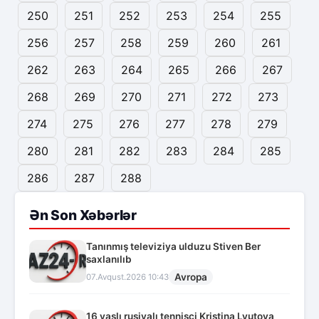
250
251
252
253
254
255
256
257
258
259
260
261
262
263
264
265
266
267
268
269
270
271
272
273
274
275
276
277
278
279
280
281
282
283
284
285
286
287
288
Ən Son Xəbərlər
Tanınmış televiziya ulduzu Stiven Ber
saxlanılıb
Avropa
07.Avqust.2026 10:43
16 yaşlı rusiyalı tennisçi Kristina Lyutova