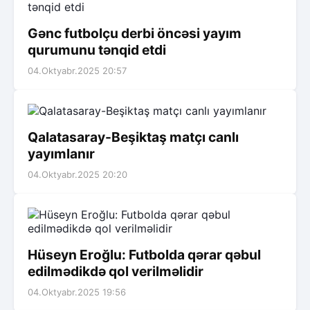
Gənc futbolçu derbi öncəsi yayım
qurumunu tənqid etdi
04.Oktyabr.2025 20:57
Qalatasaray-Beşiktaş matçı canlı
yayımlanır
04.Oktyabr.2025 20:20
Hüseyn Eroğlu: Futbolda qərar qəbul
edilmədikdə qol verilməlidir
04.Oktyabr.2025 19:56