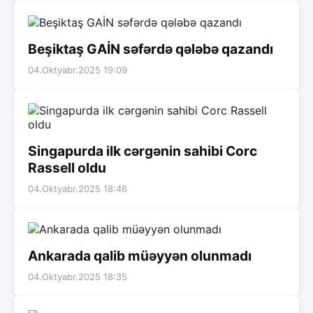
Beşiktaş GAİN səfərdə qələbə qazandı
04.Oktyabr.2025 19:09
Singapurda ilk cərgənin sahibi Corc
Rassell oldu
04.Oktyabr.2025 18:46
Ankarada qalib müəyyən olunmadı
04.Oktyabr.2025 18:35