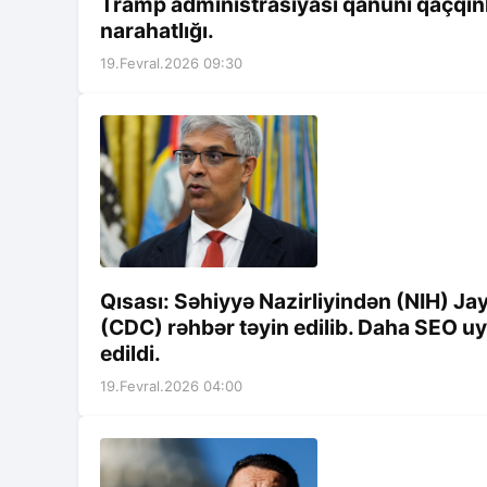
Tramp administrasiyası qanuni qaçqınlar
narahatlığı.
19.Fevral.2026 09:30
Qısası: Səhiyyə Nazirliyindən (NIH) J
(CDC) rəhbər təyin edilib. Daha SEO u
edildi.
19.Fevral.2026 04:00