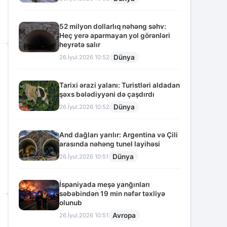
52 milyon dollarlıq nəhəng səhv:
Heç yerə aparmayan yol görənləri
heyrətə salır
Dünya
26.İyul.2026 10:52
Tarixi ərazi yalanı: Turistləri aldadan
şəxs bələdiyyəni də çaşdırdı
Dünya
26.İyul.2026 10:52
And dağları yarılır: Argentina və Çili
arasında nəhəng tunel layihəsi
Dünya
26.İyul.2026 10:51
İspaniyada meşə yanğınları
səbəbindən 19 min nəfər təxliyə
olunub
Avropa
26.İyul.2026 10:51