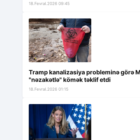
18.Fevral.2026 09:45
Tramp kanalizasiya probleminə görə Me
"nəzakətlə" kömək təklif etdi
18.Fevral.2026 01:15