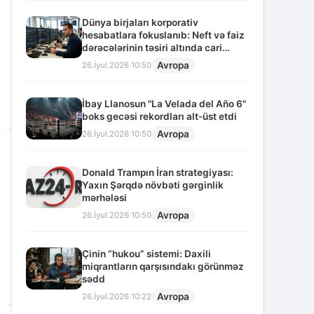
Dünya birjaları korporativ
hesabatlara fokuslanıb: Neft və faiz
dərəcələrinin təsiri altında cari
vəziyyət
Avropa
26.İyul.2026 10:50
İbay Llanosun "La Velada del Año 6"
boks gecəsi rekordları alt-üst etdi
Avropa
26.İyul.2026 10:50
Donald Trampın İran strategiyası:
Yaxın Şərqdə növbəti gərginlik
mərhələsi
Avropa
26.İyul.2026 10:50
Çinin “hukou” sistemi: Daxili
miqrantların qarşısındakı görünməz
sədd
Avropa
26.İyul.2026 10:22