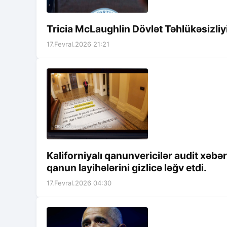
Tricia McLaughlin Dövlət Təhlükəsizliy
17.Fevral.2026 21:21
Kaliforniyalı qanunvericilər audit xəb
qanun layihələrini gizlicə ləğv etdi.
17.Fevral.2026 04:30