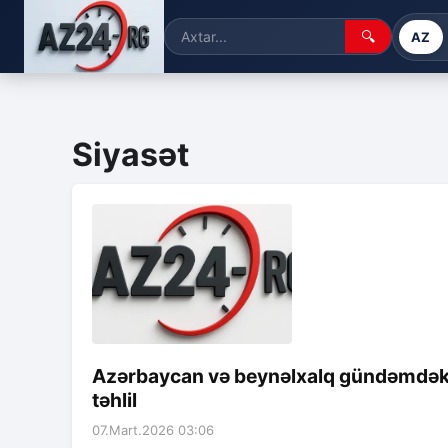
🔍
AZ
Siyasət
Azərbaycan və beynəlxalq gündəmdəki si
təhlil
07.Mart.2026 03:06