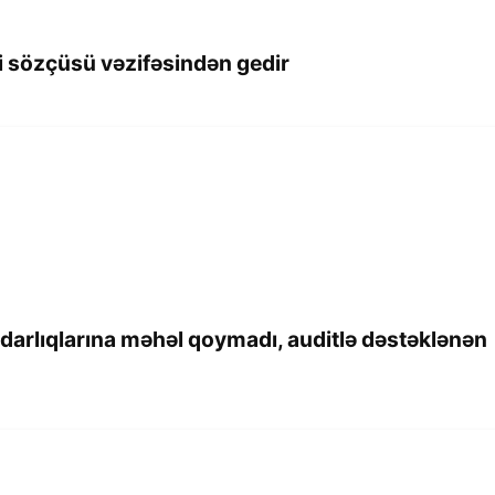
i sözçüsü vəzifəsindən gedir
ərdarlıqlarına məhəl qoymadı, auditlə dəstəklənən