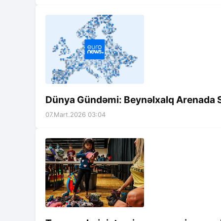
Dünya Gündəmi: Beynəlxalq Arenada S
07.Mart.2026 03:04