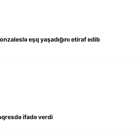
nzaleslə eşq yaşadığını etiraf edib
qresdə ifadə verdi