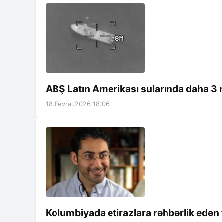
ABŞ Latın Amerikası sularında daha 3 n
18.Fevral.2026 18:06
Kolumbiyada etirazlara rəhbərlik edən f