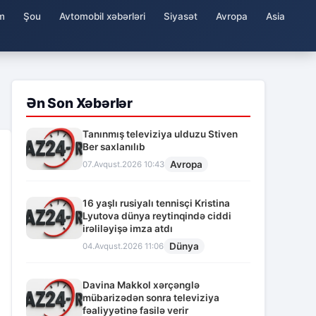
m
Şou
Avtomobil xəbərləri
Siyasət
Avropa
Asia
Ən Son Xəbərlər
Tanınmış televiziya ulduzu Stiven
Ber saxlanılıb
Avropa
07.Avqust.2026 10:43
16 yaşlı rusiyalı tennisçi Kristina
Lyutova dünya reytinqində ciddi
irəliləyişə imza atdı
Dünya
04.Avqust.2026 11:06
Davina Makkol xərçənglə
mübarizədən sonra televiziya
fəaliyyətinə fasilə verir