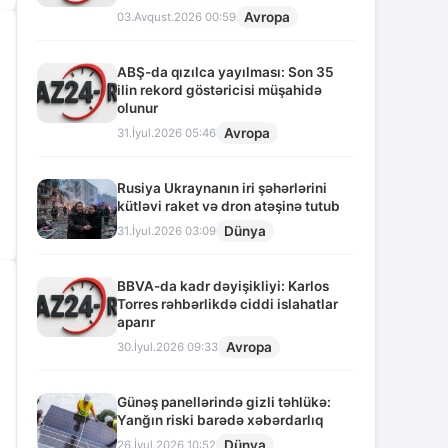
Avropa
03.Avqust.2026 00:59
ABŞ-da qızılca yayılması: Son 35
ilin rekord göstəricisi müşahidə
olunur
Avropa
31.İyul.2026 05:46
Rusiya Ukraynanın iri şəhərlərini
kütləvi raket və dron atəşinə tutub
Dünya
31.İyul.2026 03:09
BBVA-da kadr dəyişikliyi: Karlos
Torres rəhbərlikdə ciddi islahatlar
aparır
Avropa
30.İyul.2026 09:33
Günəş panellərində gizli təhlükə:
Yanğın riski barədə xəbərdarlıq
Dünya
26.İyul.2026 10:52