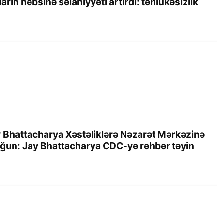
ın həbsinə səlahiyyəti artırdı: təhlükəsizlik
ay Bhattacharya Xəstəliklərə Nəzarət Mərkəzinə
yğun: Jay Bhattacharya CDC-yə rəhbər təyin