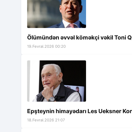
Ölümündən əvvəl köməkçi vəkil Toni Qo
19.Fevral.2026 00:20
Epşteynin himayədarı Les Ueksner Kon
18.Fevral.2026 21:07