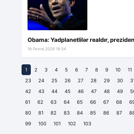
Obama: Yadplanetlilər realdır, prezid
16.Fevral.2026 16:54
1
2
3
4
5
6
7
8
9
10
11
23
24
25
26
27
28
29
30
3
42
43
44
45
46
47
48
49
5
61
62
63
64
65
66
67
68
6
80
81
82
83
84
85
86
87
8
99
100
101
102
103