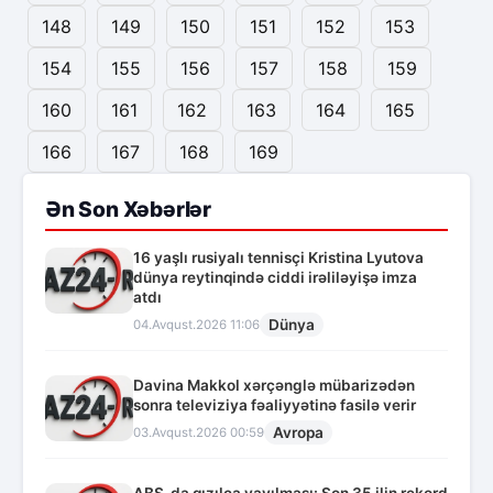
148
149
150
151
152
153
154
155
156
157
158
159
160
161
162
163
164
165
166
167
168
169
Ən Son Xəbərlər
16 yaşlı rusiyalı tennisçi Kristina Lyutova
dünya reytinqində ciddi irəliləyişə imza
atdı
Dünya
04.Avqust.2026 11:06
Davina Makkol xərçənglə mübarizədən
sonra televiziya fəaliyyətinə fasilə verir
Avropa
03.Avqust.2026 00:59