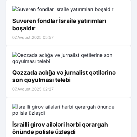
Suveren fondlar İsrailə yatırımları
boşaldır
07.Avqust.2025 05:57
Qəzzada aclığa və jurnalist qətllərinə
son qoyulması tələbi
07.Avqust.2025 02:27
İsrailli girov ailələri hərbi qərargah
önündə polislə üzləşdi