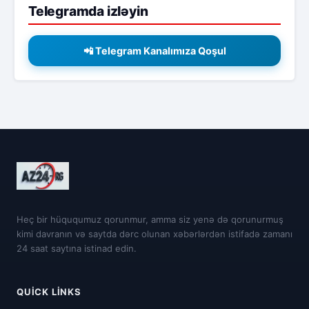
Telegramda izləyin
📲 Telegram Kanalımıza Qoşul
Heç bir hüququmuz qorunmur, amma siz yenə də qorunurmuş
kimi davranın və saytda dərc olunan xəbərlərdən istifadə zamanı
24 saat saytına istinad edin.
QUICK LINKS