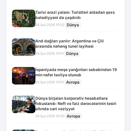
Tarixi ərazi yalanı: Turistləri aldadan şəxs
bələdiyyəni də çaşdırdı
Dünya
26.İyul.2026 10:52
And dağları yarılır: Argentina və Çili
arasında nəhəng tunel layihəsi
Dünya
26.İyul.2026 10:51
İspaniyada meşə yanğınları səbəbindən 19
min nəfər təxliyə olunub
Avropa
26.İyul.2026 10:51
Dünya birjaları korporativ hesabatlara
fokuslanıb: Neft və faiz dərəcələrinin təsiri
altında cari vəziyyət
Avropa
26.İyul.2026 10:50