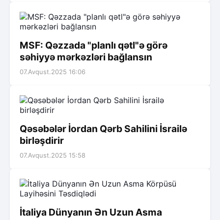
MSF: Qəzzada "planlı qətl"ə görə
səhiyyə mərkəzləri bağlansın
07.Avqust.2025 16:06
Qəsəbələr İordan Qərb Sahilini İsrailə
birləşdirir
07.Avqust.2025 15:58
İtaliya Dünyanın Ən Uzun Asma