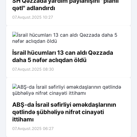
SH Qəzzada yardım paylanışını "planlı
qətl" adlandırdı
07.Avqust.2025 10:27
İsrail hücumları 13 can aldı Qəzzada
daha 5 nəfər aclıqdan öldü
07.Avqust.2025 08:30
ABŞ-da İsrail səfirliyi əməkdaşlarının
qətlində şübhəliyə nifrət cinayəti
ittihamı
07.Avqust.2025 06:27