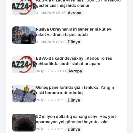
ABŞ-da qızılca yayılması: Son 35 ilin rekord
göstəricisi müşahidə olunur
Avropa
31.İyul.2026 05:46
Rusiya Ukraynanın iri şəhərlərini kütləvi
raket və dron atəşinə tutub
Dünya
31.İyul.2026 03:09
BBVA-da kadr dəyişikliyi: Karlos Torres
rəhbərlikdə ciddi islahatlar aparır
Avropa
30.İyul.2026 09:33
Günəş panellərində gizli təhlükə: Yanğın
riski barədə xəbərdarlıq
Dünya
26.İyul.2026 10:52
52 milyon dollarlıq nəhəng səhv: Heç yerə
aparmayan yol görənləri heyrətə salır
Dünya
26.İyul.2026 10:52