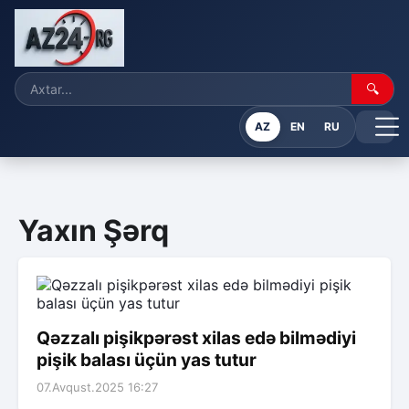
🔍
AZ
EN
RU
Yaxın Şərq
Qəzzalı pişikpərəst xilas edə bilmədiyi
pişik balası üçün yas tutur
07.Avqust.2025 16:27