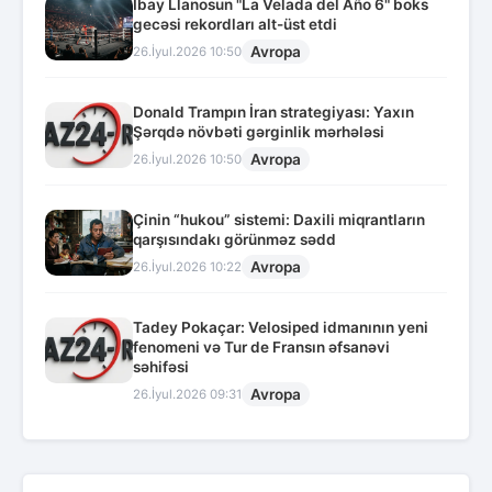
İbay Llanosun "La Velada del Año 6" boks
gecəsi rekordları alt-üst etdi
Avropa
26.İyul.2026 10:50
Donald Trampın İran strategiyası: Yaxın
Şərqdə növbəti gərginlik mərhələsi
Avropa
26.İyul.2026 10:50
Çinin “hukou” sistemi: Daxili miqrantların
qarşısındakı görünməz sədd
Avropa
26.İyul.2026 10:22
Tadey Pokaçar: Velosiped idmanının yeni
fenomeni və Tur de Fransın əfsanəvi
səhifəsi
Avropa
26.İyul.2026 09:31