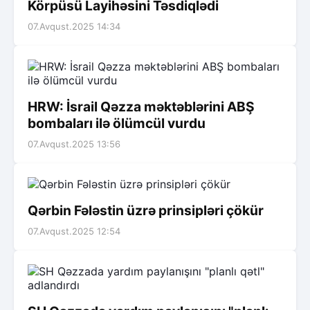
Körpüsü Layihəsini Təsdiqlədi
07.Avqust.2025 14:34
HRW: İsrail Qəzza məktəblərini ABŞ
bombaları ilə ölümcül vurdu
07.Avqust.2025 13:56
Qərbin Fələstin üzrə prinsipləri çökür
07.Avqust.2025 12:54