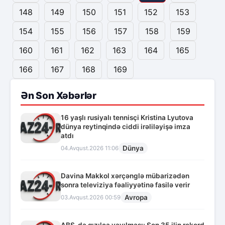
148
149
150
151
152
153
154
155
156
157
158
159
160
161
162
163
164
165
166
167
168
169
Ən Son Xəbərlər
16 yaşlı rusiyalı tennisçi Kristina Lyutova
dünya reytinqində ciddi irəliləyişə imza
atdı
Dünya
04.Avqust.2026 11:06
Davina Makkol xərçənglə mübarizədən
sonra televiziya fəaliyyətinə fasilə verir
Avropa
03.Avqust.2026 00:59