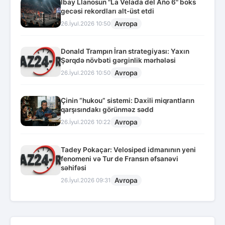
İbay Llanosun "La Velada del Año 6" boks
gecəsi rekordları alt-üst etdi
Avropa
26.İyul.2026 10:50
Donald Trampın İran strategiyası: Yaxın
Şərqdə növbəti gərginlik mərhələsi
Avropa
26.İyul.2026 10:50
Çinin “hukou” sistemi: Daxili miqrantların
qarşısındakı görünməz sədd
Avropa
26.İyul.2026 10:22
Tadey Pokaçar: Velosiped idmanının yeni
fenomeni və Tur de Fransın əfsanəvi
səhifəsi
Avropa
26.İyul.2026 09:31