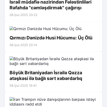
İsrail müdafiə nazirindən Fələstinliləri
Rəfahda "cəmləşdirmək" çağırışı
08.İyul.2025 20:22
Qırmızı Dənizdə Husi Hücumu: Üç Ölü
08.İyul.2025 20:14
Böyük Britaniyadan İsrailə Qəzza
atəşkəsi ilə bağlı sərt xəbərdarlıq
08.İyul.2025 19:41