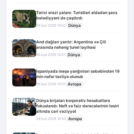
Tarixi ərazi yalanı: Turistləri aldadan şəxs
bələdiyyəni də çaşdırdı
Dünya
26.İyul.2026 10:52
And dağları yarılır: Argentina və Çili
arasında nəhəng tunel layihəsi
Dünya
26.İyul.2026 10:51
İspaniyada meşə yanğınları səbəbindən 19
min nəfər təxliyə olunub
Avropa
26.İyul.2026 10:51
Dünya birjaları korporativ hesabatlara
fokuslanıb: Neft və faiz dərəcələrinin təsiri
altında cari vəziyyət
Avropa
26.İyul.2026 10:50