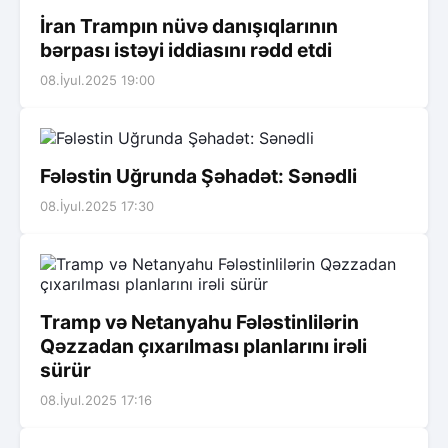
İran Trampın nüvə danışıqlarının
bərpası istəyi iddiasını rədd etdi
08.İyul.2025 19:00
Fələstin Uğrunda Şəhadət: Sənədli
08.İyul.2025 17:30
Tramp və Netanyahu Fələstinlilərin
Qəzzadan çıxarılması planlarını irəli
sürür
08.İyul.2025 17:16