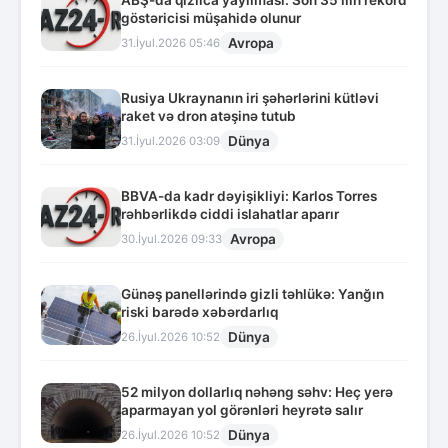
ABŞ-da qızılca yayılması: Son 35 ilin rekord
göstəricisi müşahidə olunur
Avropa
31.İyul.2026 05:46
Rusiya Ukraynanın iri şəhərlərini kütləvi
raket və dron atəşinə tutub
Dünya
31.İyul.2026 03:09
BBVA-da kadr dəyişikliyi: Karlos Torres
rəhbərlikdə ciddi islahatlar aparır
Avropa
30.İyul.2026 09:33
Günəş panellərində gizli təhlükə: Yanğın
riski barədə xəbərdarlıq
Dünya
26.İyul.2026 10:52
52 milyon dollarlıq nəhəng səhv: Heç yerə
aparmayan yol görənləri heyrətə salır
Dünya
26.İyul.2026 10:52