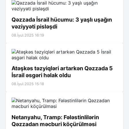
Qəzzada İsrail hücumu: 3 yaşlı uşağın
vəziyyəti pisləşdi
08.İyul.2025 16:19
Atəşkəs təzyiqləri artarkən Qəzzada 5
İsrail əsgəri həlak oldu
08.İyul.2025 15:18
Netanyahu, Tramp: Fələstinlilərin
Qəzzadan məcburi köçürülməsi