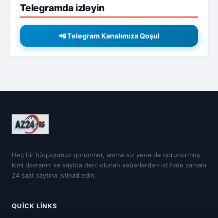
Telegramda izləyin
📲 Telegram Kanalımıza Qoşul
Heç bir hüququmuz qorunmur, amma siz yenə də qorunurmuş
kimi davranın və saytda dərc olunan xəbərlərdən istifadə zamanı
24 saat saytına istinad edin.
QUICK LINKS