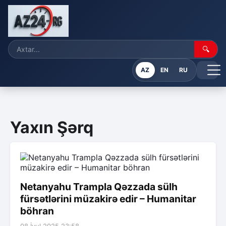
🔍
AZ
EN
RU
Yaxın Şərq
Netanyahu Trampla Qəzzada sülh
fürsətlərini müzakirə edir – Humanitar
böhran