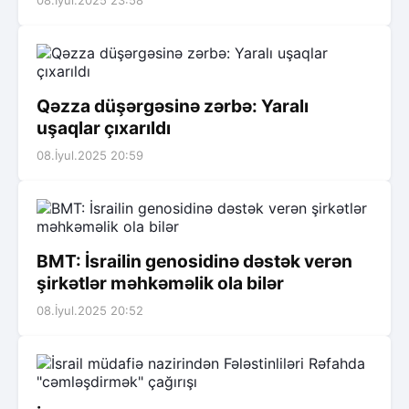
08.İyul.2025 23:58
Qəzza düşərgəsinə zərbə: Yaralı
uşaqlar çıxarıldı
08.İyul.2025 20:59
BMT: İsrailin genosidinə dəstək verən
şirkətlər məhkəməlik ola bilər
08.İyul.2025 20:52