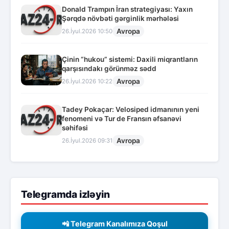
Donald Trampın İran strategiyası: Yaxın
Şərqdə növbəti gərginlik mərhələsi
Avropa
26.İyul.2026 10:50
Çinin “hukou” sistemi: Daxili miqrantların
qarşısındakı görünməz sədd
Avropa
26.İyul.2026 10:22
Tadey Pokaçar: Velosiped idmanının yeni
fenomeni və Tur de Fransın əfsanəvi
səhifəsi
Avropa
26.İyul.2026 09:31
Telegramda izləyin
📲 Telegram Kanalımıza Qoşul