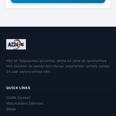
Heç bir hüququmuz qorunmur, amma siz yenə də qorunurmuş
kimi davranın və saytda dərc olunan xəbərlərdən istifadə zamanı
24 saat saytına istinad edin.
QUICK LINKS
Gizlilik Siyasəti
Məlumatların Silinməsi
Əlaqə