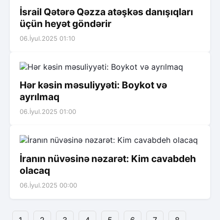
İsrail Qətərə Qəzza atəşkəs danışıqları
üçün heyət göndərir
06.İyul.2025 01:10
Hər kəsin məsuliyyəti: Boykot və
ayrılmaq
06.İyul.2025 01:00
İranın nüvəsinə nəzarət: Kim cavabdeh
olacaq
06.İyul.2025 00:00