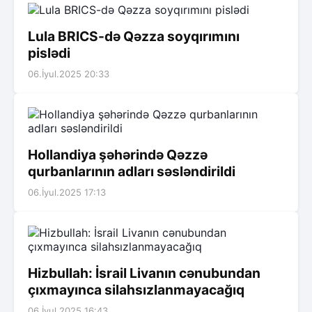
Lula BRICS-də Qəzza soyqırımını
pislədi
06.İyul.2025 20:33
Hollandiya şəhərində Qəzzə
qurbanlarının adları səsləndirildi
06.İyul.2025 17:13
Hizbullah: İsrail Livanın cənubundan
çıxmayınca silahsızlanmayacağıq
06.İyul.2025 16:43