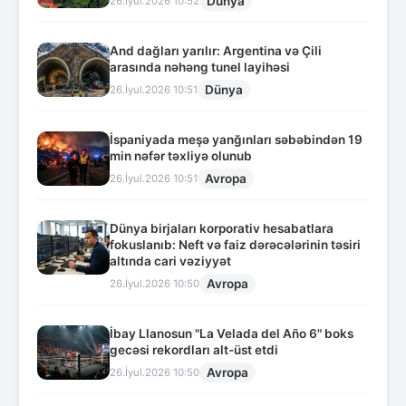
Dünya
26.İyul.2026 10:52
And dağları yarılır: Argentina və Çili
arasında nəhəng tunel layihəsi
Dünya
26.İyul.2026 10:51
İspaniyada meşə yanğınları səbəbindən 19
min nəfər təxliyə olunub
Avropa
26.İyul.2026 10:51
Dünya birjaları korporativ hesabatlara
fokuslanıb: Neft və faiz dərəcələrinin təsiri
altında cari vəziyyət
Avropa
26.İyul.2026 10:50
İbay Llanosun "La Velada del Año 6" boks
gecəsi rekordları alt-üst etdi
Avropa
26.İyul.2026 10:50