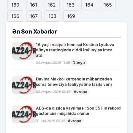
160
161
162
163
164
165
166
167
168
169
Ən Son Xəbərlər
16 yaşlı rusiyalı tennisçi Kristina Lyutova
dünya reytinqində ciddi irəliləyişə imza
atdı
Dünya
04.Avqust.2026 11:06
Davina Makkol xərçənglə mübarizədən
sonra televiziya fəaliyyətinə fasilə verir
Avropa
03.Avqust.2026 00:59
ABŞ-da qızılca yayılması: Son 35 ilin rekord
göstəricisi müşahidə olunur
Avropa
31.İyul.2026 05:46