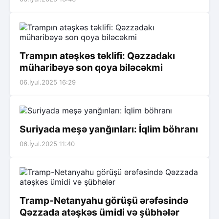
Trampın atəşkəs təklifi: Qəzzadakı
müharibəyə son qoya biləcəkmi
06.İyul.2025 16:29
Suriyada meşə yanğınları: İqlim böhranı
06.İyul.2025 11:40
Tramp-Netanyahu görüşü ərəfəsində
Qəzzada atəşkəs ümidi və şübhələr