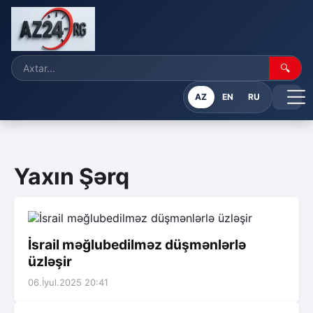
🔍
AZ
EN
RU
Yaxın Şərq
İsrail məğlubedilməz düşmənlərlə
üzləşir
06.İyul.2025 20:41