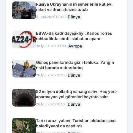
Rusiya Ukraynanın iri şəhərlərini kütləvi
raket və dron atəşinə tutub
Dünya
31.İyul.2026 03:09
BBVA-da kadr dəyişikliyi: Karlos Torres
rəhbərlikdə ciddi islahatlar aparır
Avropa
30.İyul.2026 09:33
Günəş panellərində gizli təhlükə: Yanğın
riski barədə xəbərdarlıq
Dünya
26.İyul.2026 10:52
52 milyon dollarlıq nəhəng səhv: Heç yerə
aparmayan yol görənləri heyrətə salır
Dünya
26.İyul.2026 10:52
Tarixi ərazi yalanı: Turistləri aldadan şəxs
bələdiyyəni də çaşdırdı