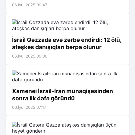
06.İyul.2025 09:47
İsrail Qəzzada evə zərbə endirdi: 12 ölü,
atəşkəs danışıqları bərpa olunur
06.İyul.2025 09:00
Xamenei İsrail-İran münaqişəsindən
sonra ilk dəfə göründü
06.İyul.2025 07:17