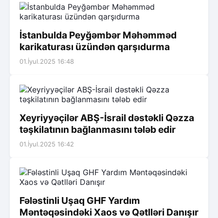
İstanbulda Peyğəmbər Məhəmməd
karikaturası üzündən qarşıdurma
01.İyul.2025 16:48
Xeyriyyəçilər ABŞ-İsrail dəstəkli Qəzza
təşkilatının bağlanmasını tələb edir
01.İyul.2025 16:42
Fələstinli Uşaq GHF Yardım
Məntəqəsindəki Xaos və Qətlləri Danışır