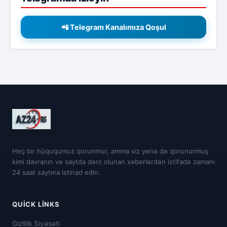
📲 Telegram Kanalımıza Qoşul
Heç bir hüququmuz qorunmur, amma siz yenə də qorunurmuş
kimi davranın və saytda dərc olunan xəbərlərdən istifadə zamanı
24 saat saytına istinad edin.
QUICK LINKS
Gizlilik Siyasəti