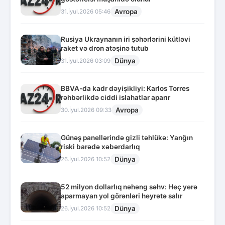
Avropa
31.İyul.2026 05:46
Rusiya Ukraynanın iri şəhərlərini kütləvi
raket və dron atəşinə tutub
Dünya
31.İyul.2026 03:09
BBVA-da kadr dəyişikliyi: Karlos Torres
rəhbərlikdə ciddi islahatlar aparır
Avropa
30.İyul.2026 09:33
Günəş panellərində gizli təhlükə: Yanğın
riski barədə xəbərdarlıq
Dünya
26.İyul.2026 10:52
52 milyon dollarlıq nəhəng səhv: Heç yerə
aparmayan yol görənləri heyrətə salır
Dünya
26.İyul.2026 10:52