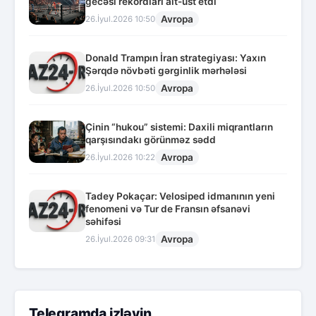
gecəsi rekordları alt-üst etdi
Avropa
26.İyul.2026 10:50
Donald Trampın İran strategiyası: Yaxın
Şərqdə növbəti gərginlik mərhələsi
Avropa
26.İyul.2026 10:50
Çinin “hukou” sistemi: Daxili miqrantların
qarşısındakı görünməz sədd
Avropa
26.İyul.2026 10:22
Tadey Pokaçar: Velosiped idmanının yeni
fenomeni və Tur de Fransın əfsanəvi
səhifəsi
Avropa
26.İyul.2026 09:31
Telegramda izləyin