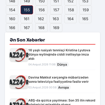
148
149
150
151
152
153
154
155
156
157
158
159
160
161
162
163
164
165
166
167
168
169
Ən Son Xəbərlər
16 yaşlı rusiyalı tennisçi Kristina Lyutova
dünya reytinqində ciddi irəliləyişə imza
atdı
Dünya
04.Avqust.2026 11:06
Davina Makkol xərçənglə mübarizədən
sonra televiziya fəaliyyətinə fasilə verir
Avropa
03.Avqust.2026 00:59
ABŞ-da qızılca yayılması: Son 35 ilin rekord
göstəricisi müşahidə olunur