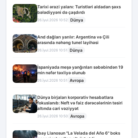
Tarixi ərazi yalanı: Turistləri aldadan şəxs
bələdiyyəni də çaşdırdı
Dünya
26.İyul.2026 10:52
And dağları yarılır: Argentina və Çili
arasında nəhəng tunel layihəsi
Dünya
26.İyul.2026 10:51
İspaniyada meşə yanğınları səbəbindən 19
min nəfər təxliyə olunub
Avropa
26.İyul.2026 10:51
Dünya birjaları korporativ hesabatlara
fokuslanıb: Neft və faiz dərəcələrinin təsiri
altında cari vəziyyət
Avropa
26.İyul.2026 10:50
İbay Llanosun "La Velada del Año 6" boks