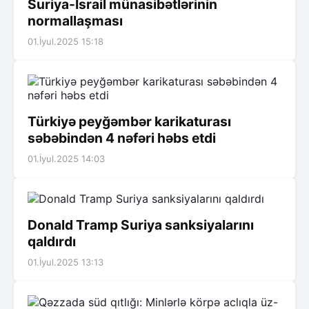
Suriya-İsrail münasibətlərinin
normallaşması
01.İyul.2025 15:18
Türkiyə peyğəmbər karikaturası
səbəbindən 4 nəfəri həbs etdi
01.İyul.2025 14:03
Donald Tramp Suriya sanksiyalarını
qaldırdı
01.İyul.2025 13:13