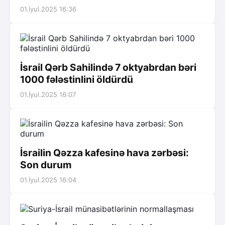
01.İyul.2025 16:36
İsrail Qərb Sahilində 7 oktyabrdan bəri
1000 fələstinlini öldürdü
01.İyul.2025 16:07
İsrailin Qəzza kafesinə hava zərbəsi:
Son durum
01.İyul.2025 16:04