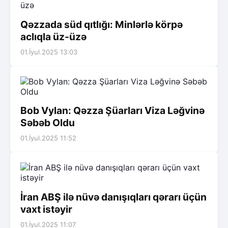
Qəzzada süd qıtlığı: Minlərlə körpə
aclıqla üz-üzə
01.İyul.2025 13:03
Bob Vylan: Qəzza Şüarları Viza Ləğvinə
Səbəb Oldu
01.İyul.2025 11:52
İran ABŞ ilə nüvə danışıqları qərarı üçün
vaxt istəyir
01.İyul.2025 11:07