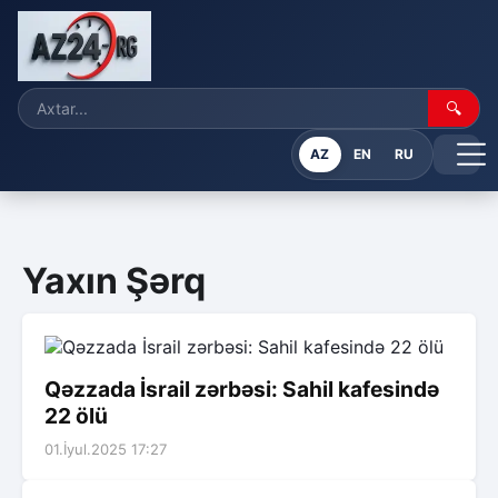
🔍
AZ
EN
RU
Yaxın Şərq
Qəzzada İsrail zərbəsi: Sahil kafesində
22 ölü
01.İyul.2025 17:27