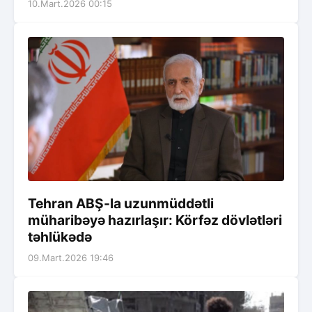
10.Mart.2026 00:15
Tehran ABŞ-la uzunmüddətli
müharibəyə hazırlaşır: Körfəz dövlətləri
təhlükədə
09.Mart.2026 19:46