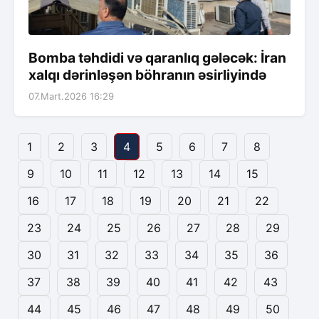
Bomba təhdidi və qaranlıq gələcək: İran
xalqı dərinləşən böhranın əsirliyində
07.Mart.2026 16:29
1
2
3
4
5
6
7
8
9
10
11
12
13
14
15
16
17
18
19
20
21
22
23
24
25
26
27
28
29
30
31
32
33
34
35
36
37
38
39
40
41
42
43
44
45
46
47
48
49
50