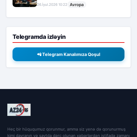
Avropa
26.İyul.2026 10:22
Telegramda izləyin
📲 Telegram Kanalımıza Qoşul
Heç bir hüququmuz qorunmur, amma siz yenə də qorunurmuş
kimi davranın və saytda dərc olunan xəbərlərdən istifadə zamanı