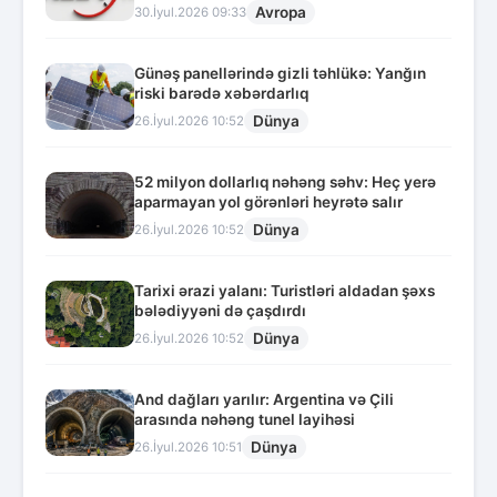
Avropa
30.İyul.2026 09:33
Günəş panellərində gizli təhlükə: Yanğın
riski barədə xəbərdarlıq
Dünya
26.İyul.2026 10:52
52 milyon dollarlıq nəhəng səhv: Heç yerə
aparmayan yol görənləri heyrətə salır
Dünya
26.İyul.2026 10:52
Tarixi ərazi yalanı: Turistləri aldadan şəxs
bələdiyyəni də çaşdırdı
Dünya
26.İyul.2026 10:52
And dağları yarılır: Argentina və Çili
arasında nəhəng tunel layihəsi
Dünya
26.İyul.2026 10:51