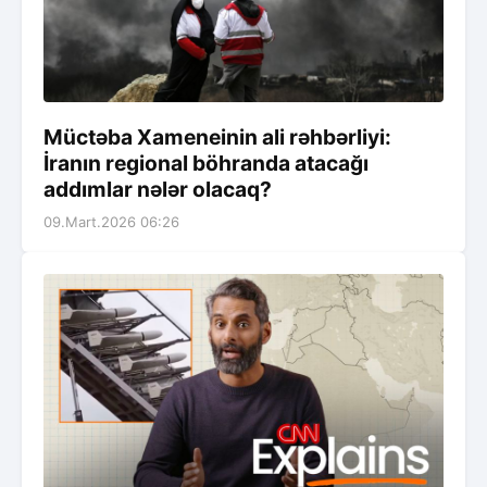
Müctəba Xameneinin ali rəhbərliyi:
İranın regional böhranda atacağı
addımlar nələr olacaq?
09.Mart.2026 06:26