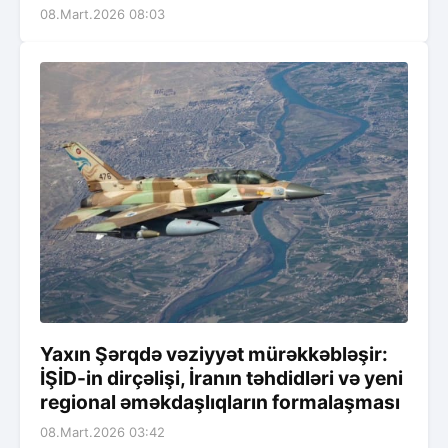
08.Mart.2026 08:03
Yaxın Şərqdə vəziyyət mürəkkəbləşir:
İŞİD-in dirçəlişi, İranın təhdidləri və yeni
regional əməkdaşlıqların formalaşması
08.Mart.2026 03:42