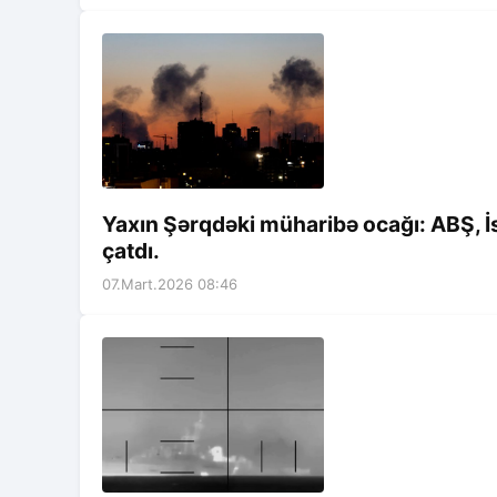
Yaxın Şərqdəki müharibə ocağı: ABŞ, İsr
çatdı.
07.Mart.2026 08:46