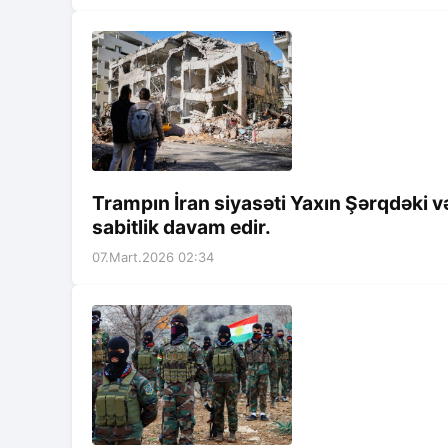
Trampın İran siyasəti Yaxın Şərqdəki v
sabitlik davam edir.
07.Mart.2026 02:34