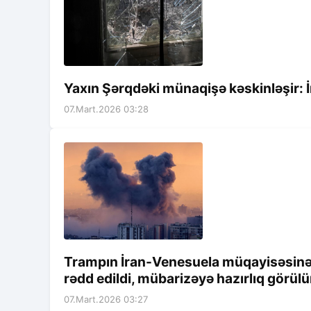
Yaxın Şərqdəki münaqişə kəskinləşir: İ
07.Mart.2026 03:28
Trampın İran-Venesuela müqayisəsinə T
rədd edildi, mübarizəyə hazırlıq görülü
07.Mart.2026 03:27