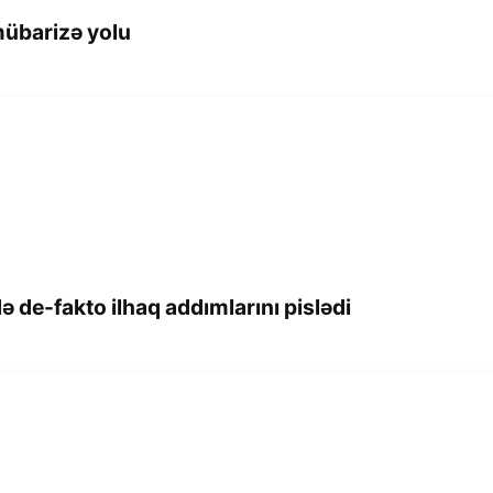
 mübarizə yolu
ə de-fakto ilhaq addımlarını pislədi