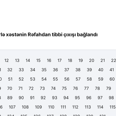
rlə xəstənin Rəfahdan tibbi çıxışı bağlandı
12
13
14
15
16
17
18
19
20
21
2
1
32
33
34
35
36
37
38
39
40
41
0
51
52
53
54
55
56
57
58
59
60
9
70
71
72
73
74
75
76
77
78
79
8
89
90
91
92
93
94
95
96
97
98
06
107
108
109
110
111
112
113
114
115