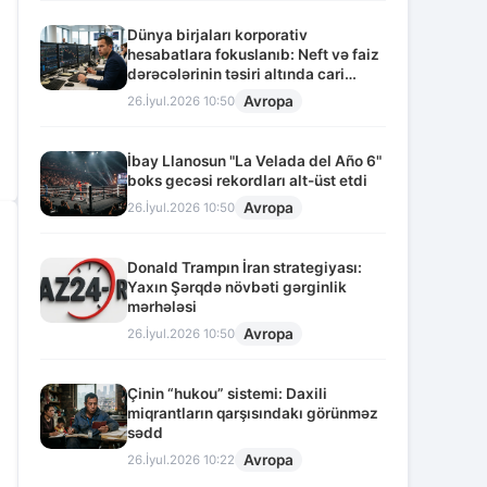
Dünya birjaları korporativ
hesabatlara fokuslanıb: Neft və faiz
dərəcələrinin təsiri altında cari
vəziyyət
Avropa
26.İyul.2026 10:50
İbay Llanosun "La Velada del Año 6"
boks gecəsi rekordları alt-üst etdi
Avropa
26.İyul.2026 10:50
Donald Trampın İran strategiyası:
Yaxın Şərqdə növbəti gərginlik
mərhələsi
Avropa
26.İyul.2026 10:50
Çinin “hukou” sistemi: Daxili
miqrantların qarşısındakı görünməz
sədd
Avropa
26.İyul.2026 10:22