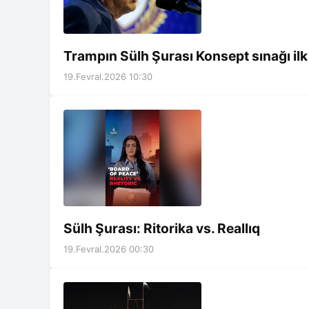
Trampın Sülh Şurası Konsept sınağı ilk
19.Fevral.2026 10:30
Sülh Şurası: Ritorika vs. Reallıq
19.Fevral.2026 00:30