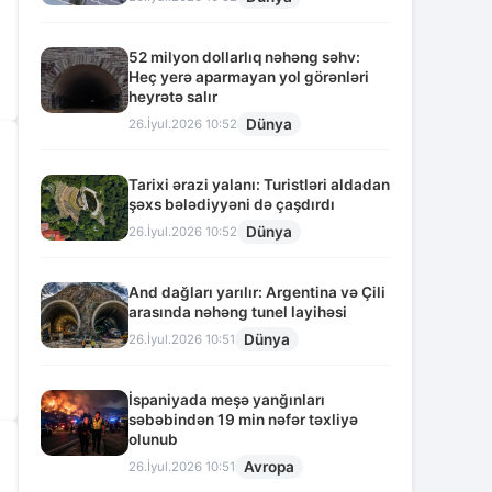
52 milyon dollarlıq nəhəng səhv:
Heç yerə aparmayan yol görənləri
heyrətə salır
Dünya
26.İyul.2026 10:52
Tarixi ərazi yalanı: Turistləri aldadan
şəxs bələdiyyəni də çaşdırdı
Dünya
26.İyul.2026 10:52
And dağları yarılır: Argentina və Çili
arasında nəhəng tunel layihəsi
Dünya
26.İyul.2026 10:51
İspaniyada meşə yanğınları
səbəbindən 19 min nəfər təxliyə
olunub
Avropa
26.İyul.2026 10:51