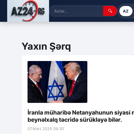
🔍
AZ
Yaxın Şərq
İranla müharibə Netanyahunun siyasi mö
beynəlxalq təcridə sürükləyə bilər.
07.Mart.2026 09:30