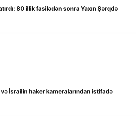
tırdı: 80 illik fasilədən sonra Yaxın Şərqdə
və İsrailin haker kameralarından istifadə