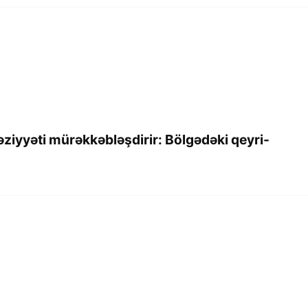
əziyyəti mürəkkəbləşdirir: Bölgədəki qeyri-