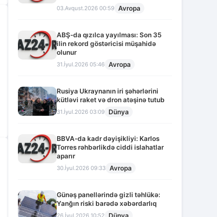
Avropa
03.Avqust.2026 00:59
ABŞ-da qızılca yayılması: Son 35
ilin rekord göstəricisi müşahidə
olunur
Avropa
31.İyul.2026 05:46
Rusiya Ukraynanın iri şəhərlərini
kütləvi raket və dron atəşinə tutub
Dünya
31.İyul.2026 03:09
BBVA-da kadr dəyişikliyi: Karlos
Torres rəhbərlikdə ciddi islahatlar
aparır
Avropa
30.İyul.2026 09:33
Günəş panellərində gizli təhlükə:
Yanğın riski barədə xəbərdarlıq
Dünya
26.İyul.2026 10:52