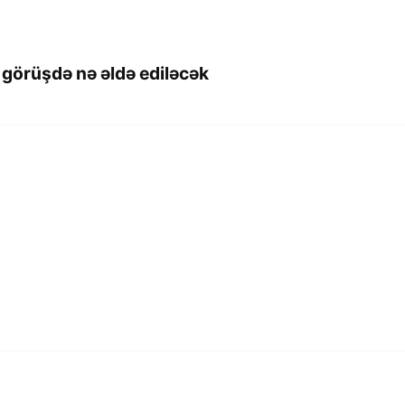
 görüşdə nə əldə ediləcək