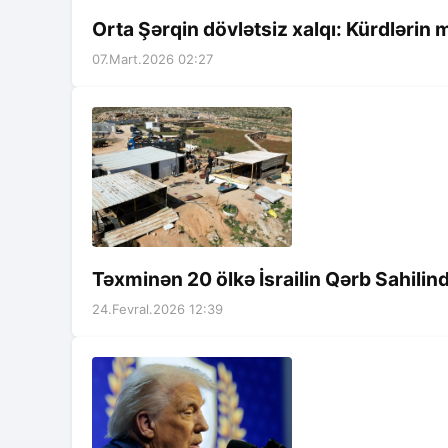
Orta Şərqin dövlətsiz xalqı: Kürdlərin
07.Mart.2026 02:27
Təxminən 20 ölkə İsrailin Qərb Sahilind
24.Fevral.2026 12:39