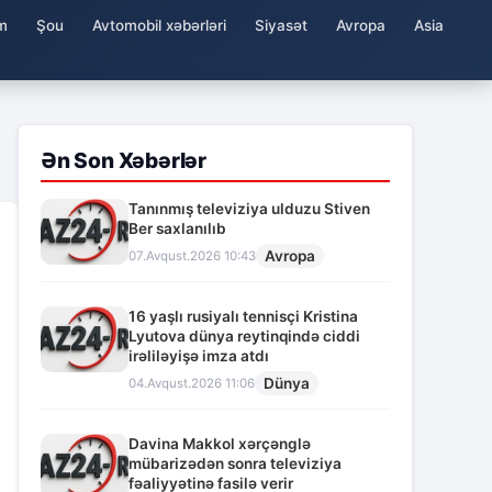
m
Şou
Avtomobil xəbərləri
Siyasət
Avropa
Asia
Ən Son Xəbərlər
Tanınmış televiziya ulduzu Stiven
Ber saxlanılıb
Avropa
07.Avqust.2026 10:43
16 yaşlı rusiyalı tennisçi Kristina
Lyutova dünya reytinqində ciddi
irəliləyişə imza atdı
Dünya
04.Avqust.2026 11:06
Davina Makkol xərçənglə
mübarizədən sonra televiziya
fəaliyyətinə fasilə verir