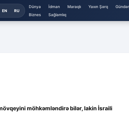
Dünya
İdman
Maraqlı
Yaxın Şərq
Gündə
EN
RU
Biznes
Sağlamlıq
vqeyini möhkəmləndirə bilər, lakin İsraili