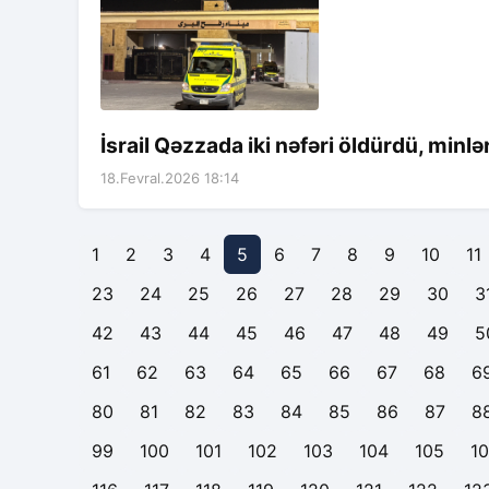
İsrail Qəzzada iki nəfəri öldürdü, minlə
18.Fevral.2026 18:14
1
2
3
4
5
6
7
8
9
10
11
23
24
25
26
27
28
29
30
3
42
43
44
45
46
47
48
49
5
61
62
63
64
65
66
67
68
6
80
81
82
83
84
85
86
87
8
99
100
101
102
103
104
105
1