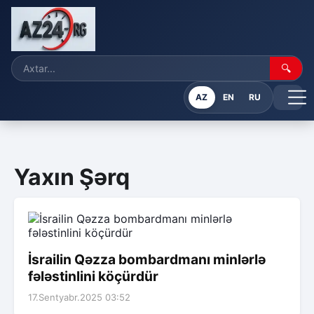
🔍
AZ
EN
RU
Yaxın Şərq
İsrailin Qəzza bombardmanı minlərlə
fələstinlini köçürdür
17.Sentyabr.2025 03:52