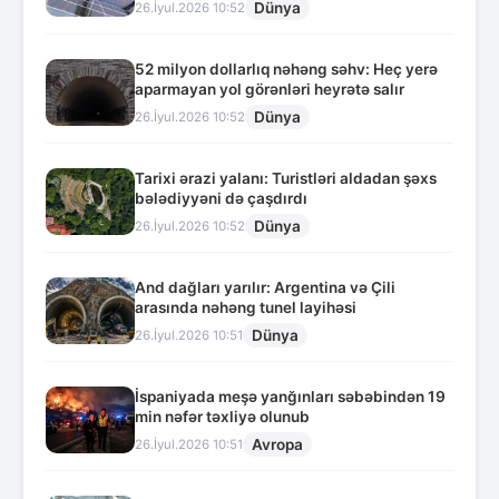
Dünya
26.İyul.2026 10:52
52 milyon dollarlıq nəhəng səhv: Heç yerə
aparmayan yol görənləri heyrətə salır
Dünya
26.İyul.2026 10:52
Tarixi ərazi yalanı: Turistləri aldadan şəxs
bələdiyyəni də çaşdırdı
Dünya
26.İyul.2026 10:52
And dağları yarılır: Argentina və Çili
arasında nəhəng tunel layihəsi
Dünya
26.İyul.2026 10:51
İspaniyada meşə yanğınları səbəbindən 19
min nəfər təxliyə olunub
Avropa
26.İyul.2026 10:51