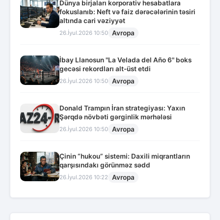
Dünya birjaları korporativ hesabatlara
fokuslanıb: Neft və faiz dərəcələrinin təsiri
altında cari vəziyyət
Avropa
26.İyul.2026 10:50
İbay Llanosun "La Velada del Año 6" boks
gecəsi rekordları alt-üst etdi
Avropa
26.İyul.2026 10:50
Donald Trampın İran strategiyası: Yaxın
Şərqdə növbəti gərginlik mərhələsi
Avropa
26.İyul.2026 10:50
Çinin “hukou” sistemi: Daxili miqrantların
qarşısındakı görünməz sədd
Avropa
26.İyul.2026 10:22