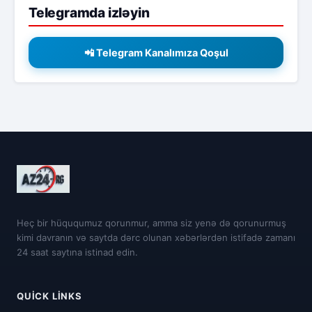
Telegramda izləyin
📲 Telegram Kanalımıza Qoşul
Heç bir hüququmuz qorunmur, amma siz yenə də qorunurmuş
kimi davranın və saytda dərc olunan xəbərlərdən istifadə zamanı
24 saat saytına istinad edin.
QUICK LINKS