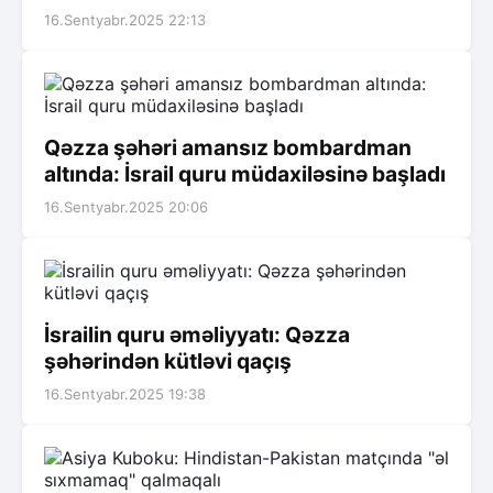
16.Sentyabr.2025 22:13
Qəzza şəhəri amansız bombardman
altında: İsrail quru müdaxiləsinə başladı
16.Sentyabr.2025 20:06
İsrailin quru əməliyyatı: Qəzza
şəhərindən kütləvi qaçış
16.Sentyabr.2025 19:38