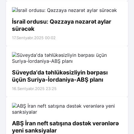
İsrail ordusu: Qəzzaya nəzarət aylar
sürəcək
17.Sentyabr.2025 00:02
Süveyda'da təhlükəsizliyin bərpası
üçün Suriya-İordaniya-ABŞ planı
16.Sentyabr.2025 23:25
ABŞ İran neft satışına dəstək verənlərə
yeni sanksiyalar