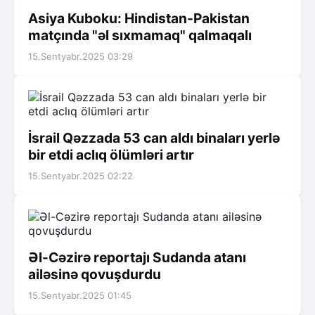
Asiya Kuboku: Hindistan-Pakistan
matçında "əl sıxmamaq" qalmaqalı
15.Sentyabr.2025 03:29
İsrail Qəzzada 53 can aldı binaları yerlə
bir etdi aclıq ölümləri artır
15.Sentyabr.2025 02:22
Əl-Cəzirə reportajı Sudanda atanı
ailəsinə qovuşdurdu
15.Sentyabr.2025 01:45