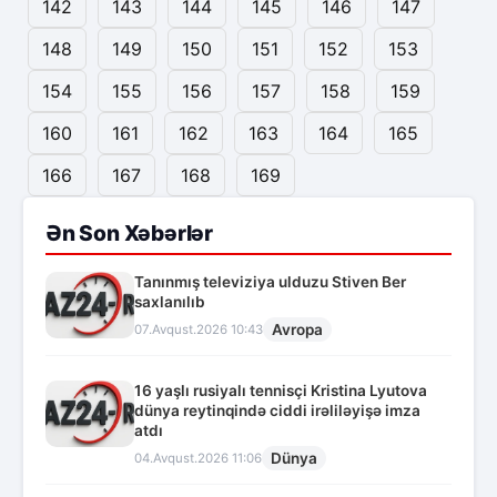
142
143
144
145
146
147
148
149
150
151
152
153
154
155
156
157
158
159
160
161
162
163
164
165
166
167
168
169
Ən Son Xəbərlər
Tanınmış televiziya ulduzu Stiven Ber
saxlanılıb
Avropa
07.Avqust.2026 10:43
16 yaşlı rusiyalı tennisçi Kristina Lyutova
dünya reytinqində ciddi irəliləyişə imza
atdı
Dünya
04.Avqust.2026 11:06