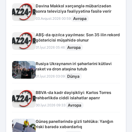
Davina Makkol xərçənglə mübarizədən
sonra televiziya fəaliyyətinə fasilə verir
Avropa
03.Avqust.2026 00:59
ABŞ-da qızılca yayılması: Son 35 ilin rekord
göstəricisi müşahidə olunur
Avropa
31.İyul.2026 05:46
Rusiya Ukraynanın iri şəhərlərini kütləvi
raket və dron atəşinə tutub
Dünya
31.İyul.2026 03:09
BBVA-da kadr dəyişikliyi: Karlos Torres
rəhbərlikdə ciddi islahatlar aparır
Avropa
30.İyul.2026 09:33
Günəş panellərində gizli təhlükə: Yanğın
riski barədə xəbərdarlıq