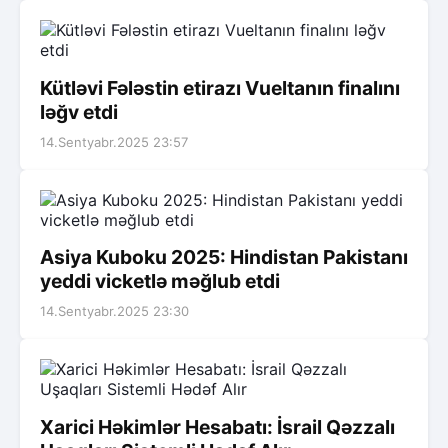
Kütləvi Fələstin etirazı Vueltanın finalını
ləğv etdi
14.Sentyabr.2025 23:57
Asiya Kuboku 2025: Hindistan Pakistanı
yeddi vicketlə məğlub etdi
14.Sentyabr.2025 23:30
Xarici Həkimlər Hesabatı: İsrail Qəzzalı