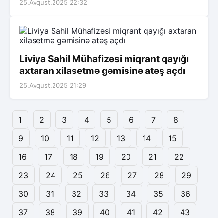
25.Avqust.2025 22:32
Liviya Sahil Mühafizəsi miqrant qayığı
axtaran xilasetmə gəmisinə atəş açdı
25.Avqust.2025 21:29
1
2
3
4
5
6
7
8
9
10
11
12
13
14
15
16
17
18
19
20
21
22
23
24
25
26
27
28
29
30
31
32
33
34
35
36
37
38
39
40
41
42
43