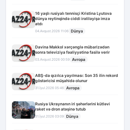
16 yaşlı rusiyalı tennisçi Kristina Lyutova
dünya reytinqində ciddi irəliləyişə imza
atdı
Dünya
04.Avqust.2026 11:06
Davina Makkol xərçənglə mübarizədən
sonra televiziya fəaliyyətinə fasilə verir
Avropa
03.Avqust.2026 00:59
ABŞ-da qızılca yayılması: Son 35 ilin rekord
göstəricisi müşahidə olunur
Avropa
31.İyul.2026 05:46
Rusiya Ukraynanın iri şəhərlərini kütləvi
raket və dron atəşinə tutub
Dünya
31.İyul.2026 03:09