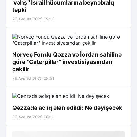
'vəhşi' İsrail hücumlarına beynəlxalq
təpki
26.Avqust.2025 09:16
Norveç Fondu Qəzza və İordan sahilinə
görə "Caterpillar" investisiyasından
çəkilir
26.Avqust.2025 08:51
Qəzzada aclıq elan edildi: Nə dəyişəcək
26.Avqust.2025 08:10