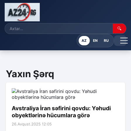
🔍
AZ
EN
RU
Yaxın Şərq
Avstraliya İran səfirini qovdu: Yəhudi
obyektlərinə hücumlara görə
26.Avqust.2025 12:05