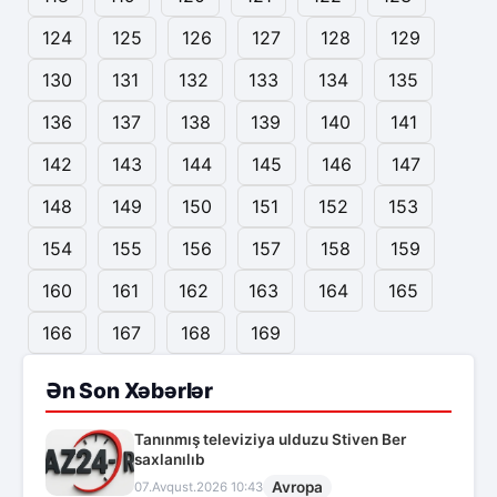
124
125
126
127
128
129
130
131
132
133
134
135
136
137
138
139
140
141
142
143
144
145
146
147
148
149
150
151
152
153
154
155
156
157
158
159
160
161
162
163
164
165
166
167
168
169
Ən Son Xəbərlər
Tanınmış televiziya ulduzu Stiven Ber
saxlanılıb
Avropa
07.Avqust.2026 10:43