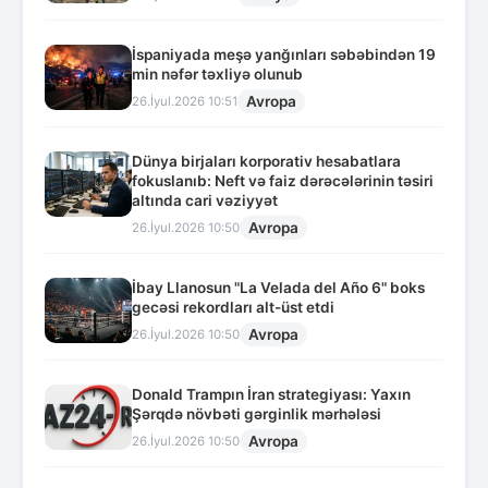
İspaniyada meşə yanğınları səbəbindən 19
min nəfər təxliyə olunub
Avropa
26.İyul.2026 10:51
Dünya birjaları korporativ hesabatlara
fokuslanıb: Neft və faiz dərəcələrinin təsiri
altında cari vəziyyət
Avropa
26.İyul.2026 10:50
İbay Llanosun "La Velada del Año 6" boks
gecəsi rekordları alt-üst etdi
Avropa
26.İyul.2026 10:50
Donald Trampın İran strategiyası: Yaxın
Şərqdə növbəti gərginlik mərhələsi
Avropa
26.İyul.2026 10:50