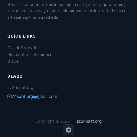
Heç bir hüququmuz qorunmur, amma siz yenə də qorunurmuş
kimi davranın və saytda dərc olunan xəbərlərdən istifadə zamanı
24 saat saytına istinad edin.
QUICK LINKS
Gizlilik Siyasəti
Məlumatların Silinməsi
Əlaqə
ƏLAQƏ
az24saat.org
24saat.org@gmail.com
Copyright © 2026 —
az24saat.org