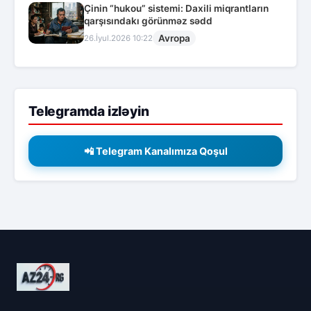
Çinin “hukou” sistemi: Daxili miqrantların
qarşısındakı görünməz sədd
Avropa
26.İyul.2026 10:22
Telegramda izləyin
📲 Telegram Kanalımıza Qoşul