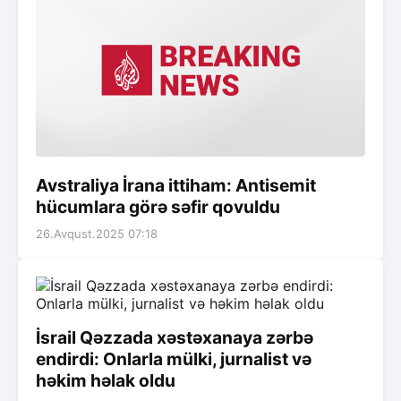
Avstraliya İrana ittiham: Antisemit
hücumlara görə səfir qovuldu
26.Avqust.2025 07:18
İsrail Qəzzada xəstəxanaya zərbə
endirdi: Onlarla mülki, jurnalist və
həkim həlak oldu