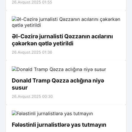
26.Avqust.2025 01:55
Əl-Cəzirə jurnalisti Qəzzanın acılarını
çəkərkən qətlə yetirildi
26.Avqust.2025 01:36
Donald Tramp Qəzza aclığına niyə
susur
26.Avqust.2025 00:30
Fələstinli jurnalistlərə yas tutmayın