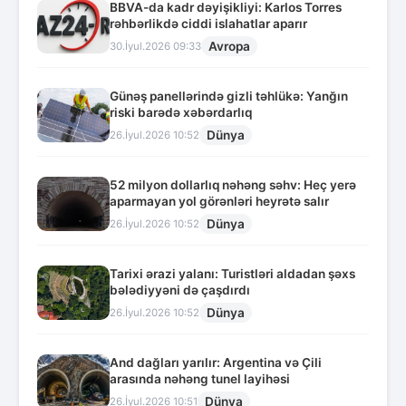
BBVA-da kadr dəyişikliyi: Karlos Torres
rəhbərlikdə ciddi islahatlar aparır
Avropa
30.İyul.2026 09:33
Günəş panellərində gizli təhlükə: Yanğın
riski barədə xəbərdarlıq
Dünya
26.İyul.2026 10:52
52 milyon dollarlıq nəhəng səhv: Heç yerə
aparmayan yol görənləri heyrətə salır
Dünya
26.İyul.2026 10:52
Tarixi ərazi yalanı: Turistləri aldadan şəxs
bələdiyyəni də çaşdırdı
Dünya
26.İyul.2026 10:52
And dağları yarılır: Argentina və Çili
arasında nəhəng tunel layihəsi
Dünya
26.İyul.2026 10:51