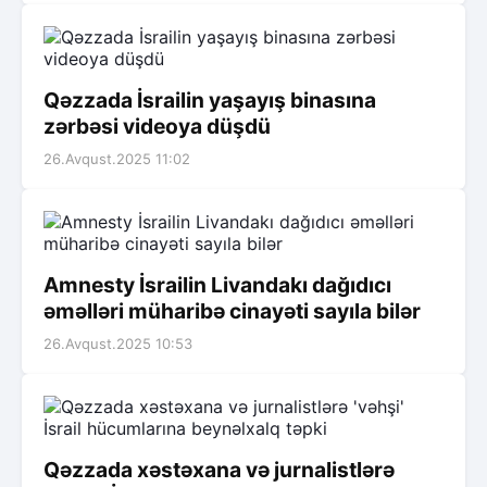
Qəzzada İsrailin yaşayış binasına
zərbəsi videoya düşdü
26.Avqust.2025 11:02
Amnesty İsrailin Livandakı dağıdıcı
əməlləri müharibə cinayəti sayıla bilər
26.Avqust.2025 10:53
Qəzzada xəstəxana və jurnalistlərə