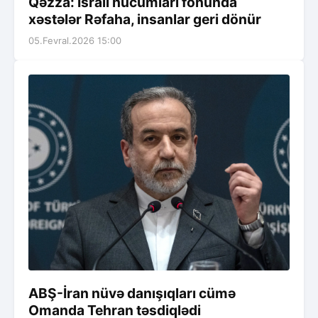
Qəzza: İsrail hücumları fonunda
xəstələr Rəfaha, insanlar geri dönür
05.Fevral.2026 15:00
ABŞ-İran nüvə danışıqları cümə
Omanda Tehran təsdiqlədi