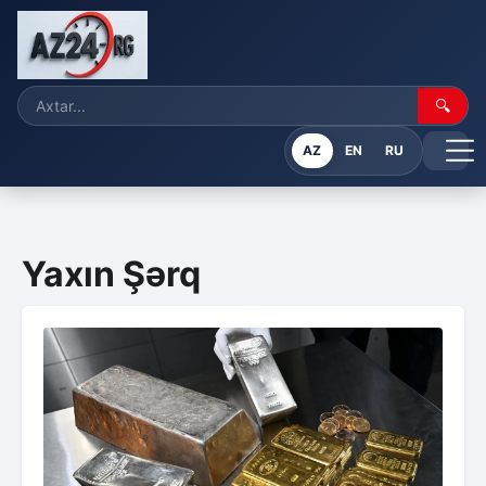
🔍
AZ
EN
RU
Yaxın Şərq