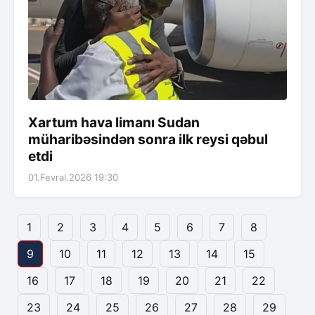
Xartum hava limanı Sudan
müharibəsindən sonra ilk reysi qəbul
etdi
01.Fevral.2026 19:30
1
2
3
4
5
6
7
8
9
10
11
12
13
14
15
16
17
18
19
20
21
22
23
24
25
26
27
28
29