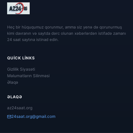
Heç bir hüququmuz qorunmur, amma siz yenə də qorunurmuş
kimi davranın və saytda dərc olunan xəbərlərdən istifadə zamanı
24 saat saytına istinad edin.
QUICK LINKS
Gizlilik Siyasəti
Məlumatların Silinməsi
Əlaqə
ƏLAQƏ
az24saat.org
24saat.org@gmail.com