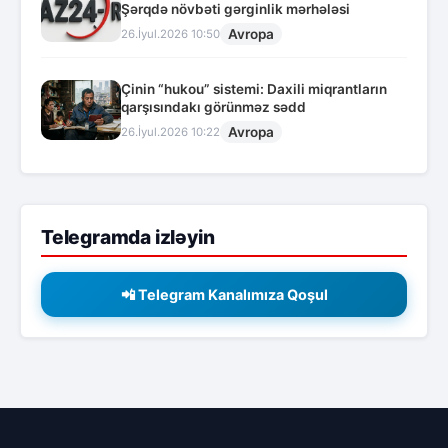
Şərqdə növbəti gərginlik mərhələsi
Avropa
26.İyul.2026 10:50
Çinin “hukou” sistemi: Daxili miqrantların
qarşısındakı görünməz sədd
Avropa
26.İyul.2026 10:22
Telegramda izləyin
📲 Telegram Kanalımıza Qoşul