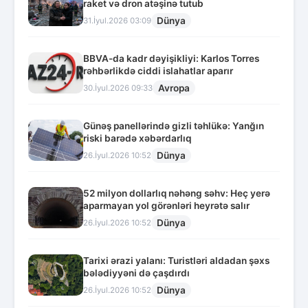
raket və dron atəşinə tutub
Dünya
31.İyul.2026 03:09
BBVA-da kadr dəyişikliyi: Karlos Torres
rəhbərlikdə ciddi islahatlar aparır
Avropa
30.İyul.2026 09:33
Günəş panellərində gizli təhlükə: Yanğın
riski barədə xəbərdarlıq
Dünya
26.İyul.2026 10:52
52 milyon dollarlıq nəhəng səhv: Heç yerə
aparmayan yol görənləri heyrətə salır
Dünya
26.İyul.2026 10:52
Tarixi ərazi yalanı: Turistləri aldadan şəxs
bələdiyyəni də çaşdırdı
Dünya
26.İyul.2026 10:52