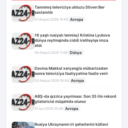
Tanınmış televiziya ulduzu Stiven Ber
saxlanılıb
Avropa
07.Avqust.2026 10:43
16 yaşlı rusiyalı tennisçi Kristina Lyutova
dünya reytinqində ciddi irəliləyişə imza
atdı
Dünya
04.Avqust.2026 11:06
Davina Makkol xərçənglə mübarizədən
sonra televiziya fəaliyyətinə fasilə verir
Avropa
03.Avqust.2026 00:59
ABŞ-da qızılca yayılması: Son 35 ilin rekord
göstəricisi müşahidə olunur
Avropa
31.İyul.2026 05:46
Rusiya Ukraynanın iri şəhərlərini kütləvi