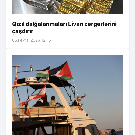
Qızıl dalğalanmaları Livan zərgərlərini
çaşdırır
06.Fevral.2026 12:15