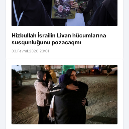
Hizbullah İsrailin Livan hücumlarına
susqunluğunu pozacaqmı
03.Fevral.2026 23:01