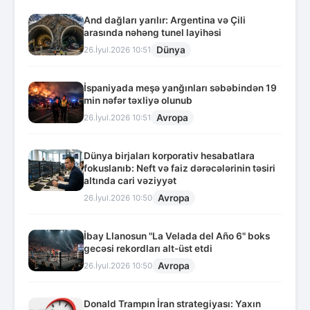
And dağları yarılır: Argentina və Çili
arasında nəhəng tunel layihəsi
Dünya
26.İyul.2026 10:51
İspaniyada meşə yanğınları səbəbindən 19
min nəfər təxliyə olunub
Avropa
26.İyul.2026 10:51
Dünya birjaları korporativ hesabatlara
fokuslanıb: Neft və faiz dərəcələrinin təsiri
altında cari vəziyyət
Avropa
26.İyul.2026 10:50
İbay Llanosun "La Velada del Año 6" boks
gecəsi rekordları alt-üst etdi
Avropa
26.İyul.2026 10:50
Donald Trampın İran strategiyası: Yaxın