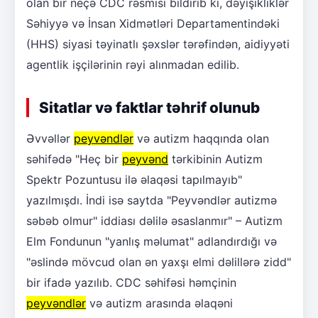
olan bir neçə CDC rəsmisi bildirib ki, dəyişikliklər
Səhiyyə və İnsan Xidmətləri Departamentindəki
(HHS) siyasi təyinatlı şəxslər tərəfindən, aidiyyəti
agentlik işçilərinin rəyi alınmadan edilib.
Sitatlar və faktlar təhrif olunub
Əvvəllər
peyvəndlər
və autizm haqqında olan
səhifədə "Heç bir
peyvənd
tərkibinin Autizm
Spektr Pozuntusu ilə əlaqəsi tapılmayıb"
yazılmışdı. İndi isə saytda "Peyvəndlər autizmə
səbəb olmur" iddiası dəlilə əsaslanmır" – Autizm
Elm Fondunun "yanlış məlumat" adlandırdığı və
"əslində mövcud olan ən yaxşı elmi dəlillərə zidd"
bir ifadə yazılıb. CDC səhifəsi həmçinin
peyvəndlər
və autizm arasında əlaqəni