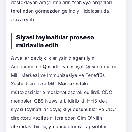
dəstəkləyən araşdırmaların "səhiyyə orqanları
tərəfindən görməzdən gəlindiyi" iddiasını da
əlavə edib.
Siyasi təyinatlılar prosesə
müdaxilə edib
Əvvəllər dəyişikliklər yalnız agentliyin
Anadangəlmə Qüsurlar və İnkişaf Qüsurları üzrə
Milli Mərkəzi və Immunizasiya və Tənəffüs
Xəstəlikləri üzrə Milli Mərkəzindəki
mütəxəssislərlə məsləhətləşərək edilirdi. CDC
mənbələri CBS News-a bildirib ki, HHS-dəki
siyasi təyinatlılar dəyişikliyi düşünüblər və CDC
direktoru vəzifəsini icra edən Cim O'Nilin
ofisindəki bir işçiyə bunu etməyi tapşırıblar.