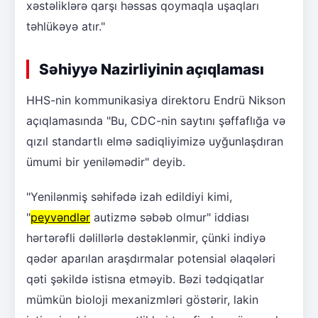
xəstəliklərə qarşı həssas qoymaqla uşaqları
təhlükəyə atır."
Səhiyyə Nazirliyinin açıqlaması
HHS-nin kommunikasiya direktoru Endrü Nikson
açıqlamasında "Bu, CDC-nin saytını şəffaflığa və
qızıl standartlı elmə sadiqliyimizə uyğunlaşdıran
ümumi bir yeniləmədir" deyib.
"Yenilənmiş səhifədə izah edildiyi kimi,
"
peyvəndlər
autizmə səbəb olmur" iddiası
hərtərəfli dəlillərlə dəstəklənmir, çünki indiyə
qədər aparılan araşdırmalar potensial əlaqələri
qəti şəkildə istisna etməyib. Bəzi tədqiqatlar
mümkün bioloji mexanizmləri göstərir, lakin