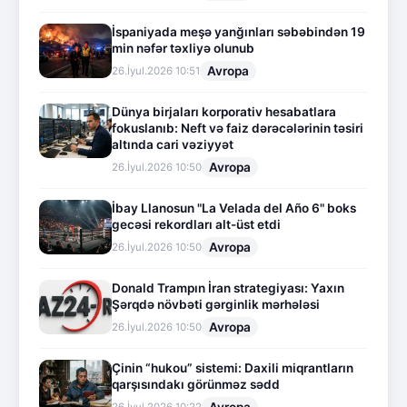
İspaniyada meşə yanğınları səbəbindən 19
min nəfər təxliyə olunub
Avropa
26.İyul.2026 10:51
Dünya birjaları korporativ hesabatlara
fokuslanıb: Neft və faiz dərəcələrinin təsiri
altında cari vəziyyət
Avropa
26.İyul.2026 10:50
İbay Llanosun "La Velada del Año 6" boks
gecəsi rekordları alt-üst etdi
Avropa
26.İyul.2026 10:50
Donald Trampın İran strategiyası: Yaxın
Şərqdə növbəti gərginlik mərhələsi
Avropa
26.İyul.2026 10:50
Çinin “hukou” sistemi: Daxili miqrantların
qarşısındakı görünməz sədd
Avropa
26.İyul.2026 10:22