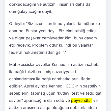
qorxudacağını və autizmli insanları daha da
damğalayacağını deyib.
O deyib: "Biz uzun illərdir bu yalanlarla mübarizə
aparırıq. Bunlar yeni deyil. Biz elmi təbliğ edirik
və digər peşəkar cəmiyyətlər kimi bunu davam
etdirəcəyik. Problem odur ki, indi bu yalanlar
federal hökumətimizdən gəlir."
Mütəxəssislər əvvəllər Kennedinin autizm səbəbi
ilə bağlı təkzib edilmiş nəzəriyyələri
canlandırması ilə bağlı narahatlıqlarını ifadə
ediblər. Aprel ayında Kennedi, CDC-nin xəstəliyin
səbəblərini tapmaq üçün "kütləvi test və tədqiqat
səyləri" aparacağını elan edib və
peyvəndlər
və
autizm arasında əlaqə olduğunu dəfələrlə iddia