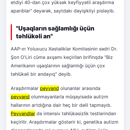
etdiyi 40-dan çox yüksək keyfiyyətli araşdırma
aparıblar" deyərək, saytdakı dəyişikliyi pisləyib.
"Uşaqların sağlamlığı üçün
təhlükəli an"
AAP-ın Yoluxucu Xəstəliklər Komitəsinin sədri Dr.
Şon O'Liri cümə axşamı keçirilən brifinqdə "Biz
Amerikanın uşaqlarının sağlamlığı üçün çox
təhlükəli bir andayıq" deyib.
Araşdırmalar
peyvənd
olunanlar arasında
peyvənd
olunmayanlarla müqayisədə autizm
hallarının artdığına dair heç bir dəlil tapmayıb.
Peyvəndlər
də intensiv təhlükəsizlik testlərindən
keçirilir. Araşdırmalar göstərir ki, genetika autizm