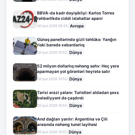
BBVA-da kadr dəyişikliyi: Karlos Torres
rəhbərlikdə ciddi islahatlar aparır
Avropa
30.İyul.2026 09:33
Günəş panellərində gizli təhlükə: Yanğın
riski barədə xəbərdarlıq
Dünya
26.İyul.2026 10:52
52 milyon dollarlıq nəhəng səhv: Heç yerə
aparmayan yol görənləri heyrətə salır
Dünya
26.İyul.2026 10:52
Tarixi ərazi yalanı: Turistləri aldadan şəxs
bələdiyyəni də çaşdırdı
Dünya
26.İyul.2026 10:52
And dağları yarılır: Argentina və Çili
arasında nəhəng tunel layihəsi
Dünya
26.İyul.2026 10:51