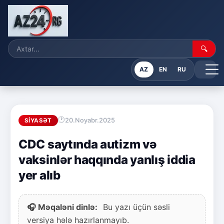
🔍
AZ
EN
RU
20.Noyabr.2025
SIYASƏT
CDC saytında autizm və
vaksinlər haqqında yanlış iddia
yer alıb
🎧 Məqaləni dinlə:
Bu yazı üçün səsli
versiya hələ hazırlanmayıb.