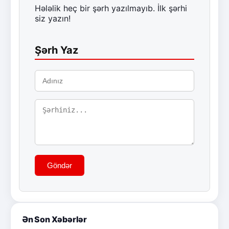
Hələlik heç bir şərh yazılmayıb. İlk şərhi
siz yazın!
Şərh Yaz
Göndər
Ən Son Xəbərlər