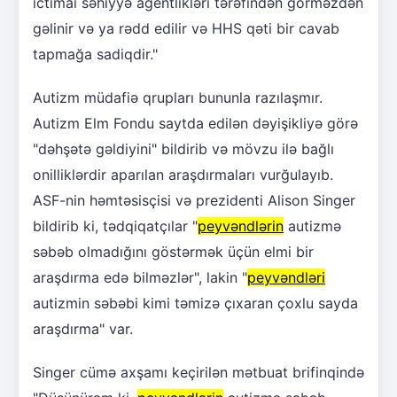
ictimai səhiyyə agentlikləri tərəfindən görməzdən
gəlinir və ya rədd edilir və HHS qəti bir cavab
tapmağa sadiqdir."
Autizm müdafiə qrupları bununla razılaşmır.
Autizm Elm Fondu saytda edilən dəyişikliyə görə
"dəhşətə gəldiyini" bildirib və mövzu ilə bağlı
onilliklərdir aparılan araşdırmaları vurğulayıb.
ASF-nin həmtəsisçisi və prezidenti Alison Singer
bildirib ki, tədqiqatçılar "
peyvəndlərin
autizmə
səbəb olmadığını göstərmək üçün elmi bir
araşdırma edə bilməzlər", lakin "
peyvəndləri
autizmin səbəbi kimi təmizə çıxaran çoxlu sayda
araşdırma" var.
Singer cümə axşamı keçirilən mətbuat brifinqində