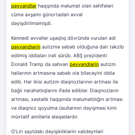
peyvəndlər
haqqında məlumat olan səhifələri
cümə axşamı günortadan əvvəl
dəyişdirilməmişdi.
Kennedi əvvəllər uşaqlıq dövründə vurulan adi
peyvəndlərin
autizmə səbəb olduğuna dair təkzib
edilmiş iddiaları irəli sürüb. ABŞ prezidenti
Donald Tramp da səhvən
peyvəndlərin
autizm
hallarının artmasına səbəb ola biləcəyini iddia
edib. Hər ikisi autizm diaqnozlarının artması ilə
bağlı narahatlıqlarını ifadə ediblər. Diaqnozların
artması, xəstəlik haqqında məlumatlılığın artması
və diaqnoz qoyulma üsullarının dəyişməsi kimi
müxtəlif amillərlə əlaqədardır.
O'Liri saytdakı dəyişikliklərin valideynləri