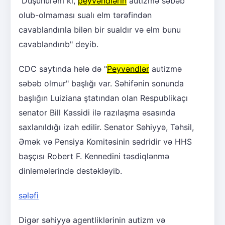
"Düşünürəm ki,
peyvəndlərin
autizmə səbəb
olub-olmaması sualı elm tərəfindən
cavablandırıla bilən bir sualdır və elm bunu
cavablandırıb" deyib.
CDC saytında hələ də "
Peyvəndlər
autizmə
səbəb olmur" başlığı var. Səhifənin sonunda
başlığın Luiziana ştatından olan Respublikaçı
senator Bill Kassidi ilə razılaşma əsasında
saxlanıldığı izah edilir. Senator Səhiyyə, Təhsil,
Əmək və Pensiya Komitəsinin sədridir və HHS
başçısı Robert F. Kennedini təsdiqlənmə
dinləmələrində dəstəkləyib.
sələfi
Digər səhiyyə agentliklərinin autizm və