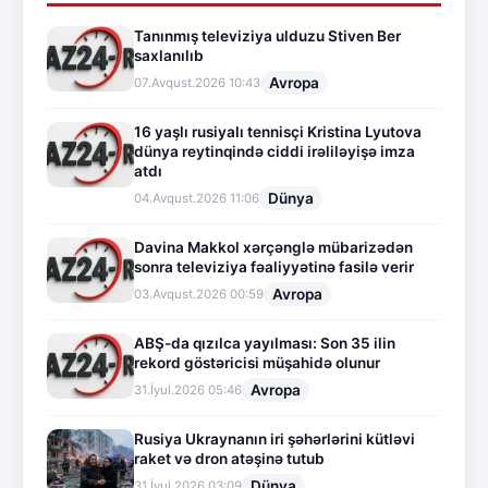
Tanınmış televiziya ulduzu Stiven Ber
saxlanılıb
Avropa
07.Avqust.2026 10:43
16 yaşlı rusiyalı tennisçi Kristina Lyutova
dünya reytinqində ciddi irəliləyişə imza
atdı
Dünya
04.Avqust.2026 11:06
Davina Makkol xərçənglə mübarizədən
sonra televiziya fəaliyyətinə fasilə verir
Avropa
03.Avqust.2026 00:59
ABŞ-da qızılca yayılması: Son 35 ilin
rekord göstəricisi müşahidə olunur
Avropa
31.İyul.2026 05:46
Rusiya Ukraynanın iri şəhərlərini kütləvi
raket və dron atəşinə tutub
Dünya
31.İyul.2026 03:09