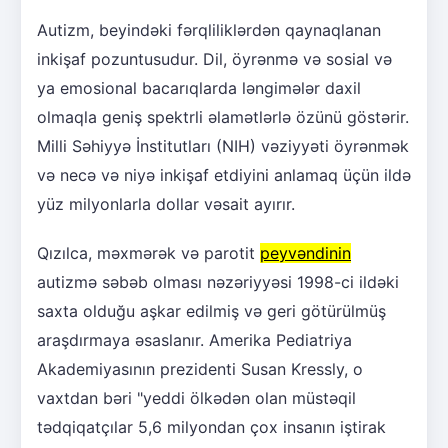
Autizm, beyindəki fərqliliklərdən qaynaqlanan
inkişaf pozuntusudur. Dil, öyrənmə və sosial və
ya emosional bacarıqlarda ləngimələr daxil
olmaqla geniş spektrli əlamətlərlə özünü göstərir.
Milli Səhiyyə İnstitutları (NIH) vəziyyəti öyrənmək
və necə və niyə inkişaf etdiyini anlamaq üçün ildə
yüz milyonlarla dollar vəsait ayırır.
Qızılca, məxmərək və parotit
peyvəndinin
autizmə səbəb olması nəzəriyyəsi 1998-ci ildəki
saxta olduğu aşkar edilmiş və geri götürülmüş
araşdırmaya əsaslanır. Amerika Pediatriya
Akademiyasının prezidenti Susan Kressly, o
vaxtdan bəri "yeddi ölkədən olan müstəqil
tədqiqatçılar 5,6 milyondan çox insanın iştirak