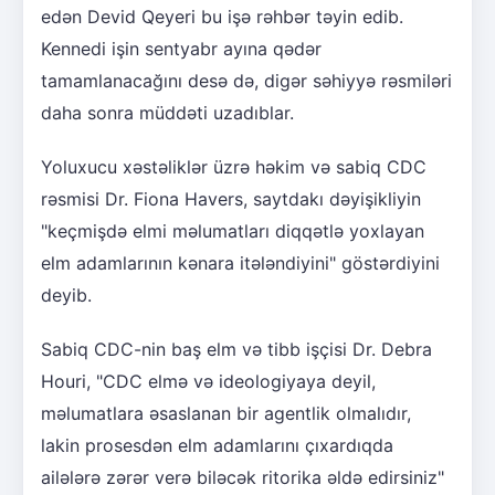
edən Devid Qeyeri bu işə rəhbər təyin edib.
Kennedi işin sentyabr ayına qədər
tamamlanacağını desə də, digər səhiyyə rəsmiləri
daha sonra müddəti uzadıblar.
Yoluxucu xəstəliklər üzrə həkim və sabiq CDC
rəsmisi Dr. Fiona Havers, saytdakı dəyişikliyin
"keçmişdə elmi məlumatları diqqətlə yoxlayan
elm adamlarının kənara itələndiyini" göstərdiyini
deyib.
Sabiq CDC-nin baş elm və tibb işçisi Dr. Debra
Houri, "CDC elmə və ideologiyaya deyil,
məlumatlara əsaslanan bir agentlik olmalıdır,
lakin prosesdən elm adamlarını çıxardıqda
ailələrə zərər verə biləcək ritorika əldə edirsiniz"