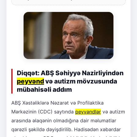
Diqqət: ABŞ Səhiyyə Nazirliyindən
peyvənd
və autizm mövzusunda
mübahisəli addım
ABŞ Xəstəliklərə Nəzarət və Profilaktika
Mərkəzinin (CDC) saytında
peyvəndlər
və autizm
arasında əlaqənin olmadığına dair məlumatlar
qərəzli şəkildə dəyişdirilib. Hadisədən xəbərdar