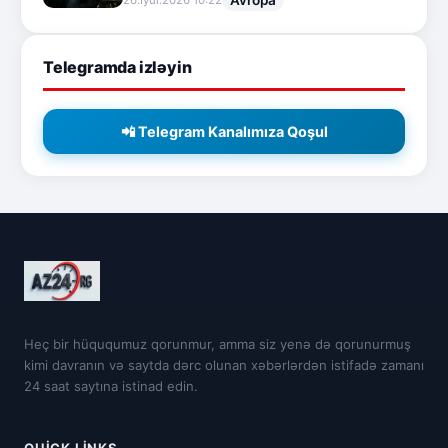
Telegramda izləyin
📲 Telegram Kanalımıza Qoşul
Heç bir hüququmuz qorunmur, amma siz yenə də qorunurmuş
kimi davranın və saytda dərc olunan xəbərlərdən istifadə zamanı
24 saat saytına istinad edin.