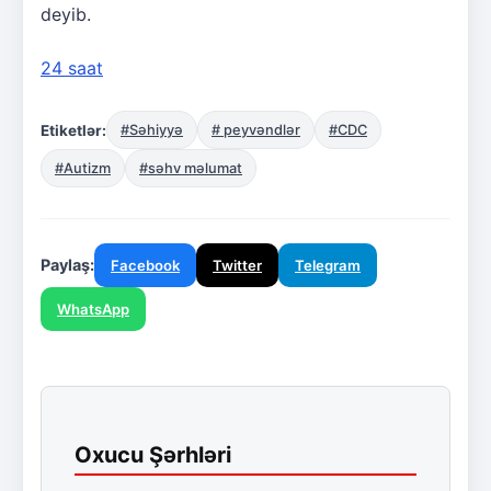
deyib.
24 saat
Etiketlər:
#Səhiyyə
# peyvəndlər
#CDC
#Autizm
#səhv məlumat
Paylaş:
Facebook
Twitter
Telegram
WhatsApp
Oxucu Şərhləri