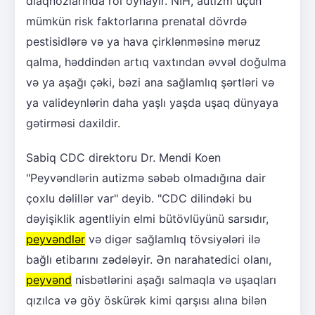
diaqnozlarında rol oynayır. NIH, autizm üçün
mümkün risk faktorlarına prenatal dövrdə
pestisidlərə və ya hava çirklənməsinə məruz
qalma, həddindən artıq vaxtından əvvəl doğulma
və ya aşağı çəki, bəzi ana sağlamlıq şərtləri və
ya valideynlərin daha yaşlı yaşda uşaq dünyaya
gətirməsi daxildir.
Sabiq CDC direktoru Dr. Mendi Koen
"Peyvəndlərin autizmə səbəb olmadığına dair
çoxlu dəlillər var" deyib. "CDC dilindəki bu
dəyişiklik agentliyin elmi bütövlüyünü sarsıdır,
peyvəndlər
və digər sağlamlıq tövsiyələri ilə
bağlı etibarını zədələyir. Ən narahatedici olanı,
peyvənd
nisbətlərini aşağı salmaqla və uşaqları
qızılca və göy öskürək kimi qarşısı alına bilən