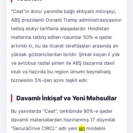
"Ceat"ın ikinci yarımillə bağlı ehtiyatlı mövqeyi,
ABŞ prezidenti Donald Tramp administrasiyasının
tətbiq etdiyi tariflərlə əlaqədardır. Hindistan
mallarına tətbiq edilən rüsumlar 50%-ə qədər
artırılıb ki, bu da ticarət tərəfdaşları arasında ən
yüksək göstəricilərdən biridir. Şirkət keçən il yük
və avtobus radial şinləri ilə ABŞ bazarına daxil
olub və hazırda bu region ümumi beynəlxalq
biznesinin 5%-dən azını təşkil edir.
Davamlı İnkişaf və Yeni Məhsullar
Bu yaxınlarda "Ceat", tərkibində 90%-ə qədər
davamlı materiallardan hazırlanmış 17 düymlük
"SecuraDrive CIRCL" adlı yeni
şin
modelini