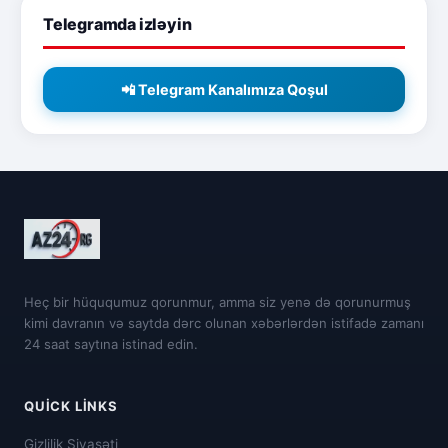
Telegramda izləyin
📲 Telegram Kanalımıza Qoşul
Heç bir hüququmuz qorunmur, amma siz yenə də qorunurmuş
kimi davranın və saytda dərc olunan xəbərlərdən istifadə zamanı
24 saat saytına istinad edin.
QUICK LINKS
Gizlilik Siyasəti