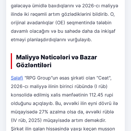
gələcəyə ümidlə baxdıqlarını və 2026-cı maliyyə
ilində iki rəqəmli artım gözlədiklərini bildirib. O,
orijinal avadanlıqlar (OE) seqmentində tələbin
davamlı olacağını və bu sahədə daha da inkişaf
etməyi planlaşdırdıqlarını vurğulayıb.
Maliyyə Nəticələri və Bazar
Gözləntiləri
Sələfi
"RPG Group"un əsas şirkəti olan "Ceat",
2026-cı maliyyə ilinin birinci rübündə (I rüb)
konsolidə edilmiş xalis mənfəətinin 112.45 rupi
olduğunu açıqlayıb. Bu, əvvəlki ilin eyni dövrü ilə
müqayisədə 27% azalma olsa da, əvvəlki rüblə
(IV rüb, 2025) müqayisədə artım deməkdir.
Şirkət ilin qalan hissəsində yaxşı keçən musson