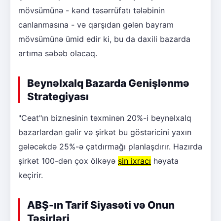
mövsümünə - kənd təsərrüfatı tələbinin
canlanmasına - və qarşıdan gələn bayram
mövsümünə ümid edir ki, bu da daxili bazarda
artıma səbəb olacaq.
Beynəlxalq Bazarda Genişlənmə
Strategiyası
"Ceat"ın biznesinin təxminən 20%-i beynəlxalq
bazarlardan gəlir və şirkət bu göstəricini yaxın
gələcəkdə 25%-ə çatdırmağı planlaşdırır. Hazırda
şirkət 100-dən çox ölkəyə
şin ixracı
həyata
keçirir.
ABŞ-ın Tarif Siyasəti və Onun
Təsirləri