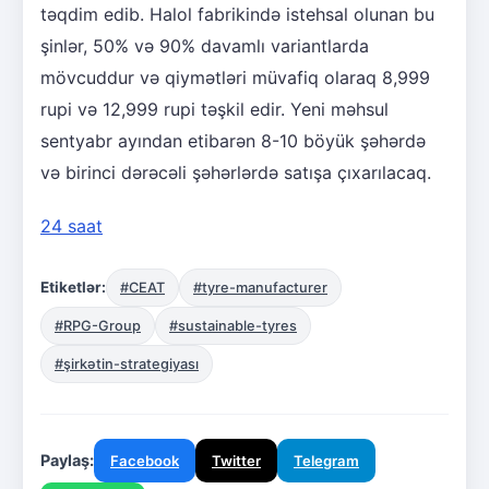
təqdim edib. Halol fabrikində istehsal olunan bu
şinlər, 50% və 90% davamlı variantlarda
mövcuddur və qiymətləri müvafiq olaraq 8,999
rupi və 12,999 rupi təşkil edir. Yeni məhsul
sentyabr ayından etibarən 8-10 böyük şəhərdə
və birinci dərəcəli şəhərlərdə satışa çıxarılacaq.
24 saat
Etiketlər:
#CEAT
#tyre-manufacturer
#RPG-Group
#sustainable-tyres
#şirkətin-strategiyası
Paylaş:
Facebook
Twitter
Telegram