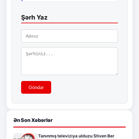
Şərh Yaz
Göndər
Ən Son Xəbərlər
Tanınmış televiziya ulduzu Stiven Ber