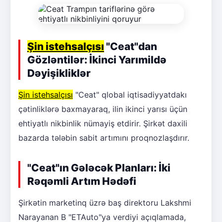
Şin istehsalçısı
"Ceat"dan
Gözləntilər: İkinci Yarımildə
Dəyişikliklər
Şin istehsalçısı
"Ceat" qlobal iqtisadiyyatdakı
çətinliklərə baxmayaraq, ilin ikinci yarısı üçün
ehtiyatlı nikbinlik nümayiş etdirir. Şirkət daxili
bazarda tələbin sabit artımını proqnozlaşdırır.
"Ceat"ın Gələcək Planları: İki
Rəqəmli Artım Hədəfi
Şirkətin marketinq üzrə baş direktoru Lakshmi
Narayanan B "ETAuto"ya verdiyi açıqlamada,