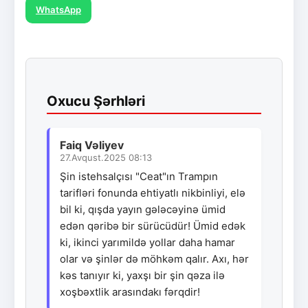
WhatsApp
Oxucu Şərhləri
Faiq Vəliyev
27.Avqust.2025 08:13
Şin istehsalçısı "Ceat"ın Trampın
tarifləri fonunda ehtiyatlı nikbinliyi, elə
bil ki, qışda yayın gələcəyinə ümid
edən qəribə bir sürücüdür! Ümid edək
ki, ikinci yarımildə yollar daha hamar
olar və şinlər də möhkəm qalır. Axı, hər
kəs tanıyır ki, yaxşı bir şin qəza ilə
xoşbəxtlik arasındakı fərqdir!