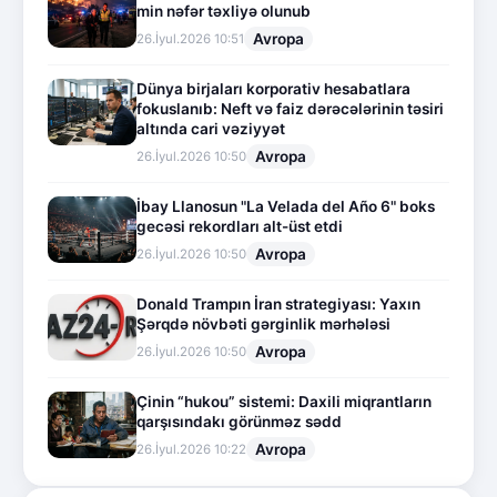
min nəfər təxliyə olunub
Avropa
26.İyul.2026 10:51
Dünya birjaları korporativ hesabatlara
fokuslanıb: Neft və faiz dərəcələrinin təsiri
altında cari vəziyyət
Avropa
26.İyul.2026 10:50
İbay Llanosun "La Velada del Año 6" boks
gecəsi rekordları alt-üst etdi
Avropa
26.İyul.2026 10:50
Donald Trampın İran strategiyası: Yaxın
Şərqdə növbəti gərginlik mərhələsi
Avropa
26.İyul.2026 10:50
Çinin “hukou” sistemi: Daxili miqrantların
qarşısındakı görünməz sədd
Avropa
26.İyul.2026 10:22