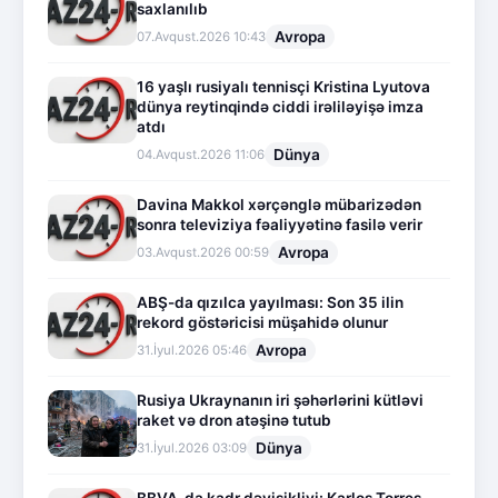
saxlanılıb
Avropa
07.Avqust.2026 10:43
16 yaşlı rusiyalı tennisçi Kristina Lyutova
dünya reytinqində ciddi irəliləyişə imza
atdı
Dünya
04.Avqust.2026 11:06
Davina Makkol xərçənglə mübarizədən
sonra televiziya fəaliyyətinə fasilə verir
Avropa
03.Avqust.2026 00:59
ABŞ-da qızılca yayılması: Son 35 ilin
rekord göstəricisi müşahidə olunur
Avropa
31.İyul.2026 05:46
Rusiya Ukraynanın iri şəhərlərini kütləvi
raket və dron atəşinə tutub
Dünya
31.İyul.2026 03:09