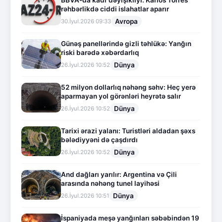
BBVA-da kadr dəyişikliyi: Karlos Torres
rəhbərlikdə ciddi islahatlar aparır
Avropa
30.İyul.2026 09:33
Günəş panellərində gizli təhlükə: Yanğın
riski barədə xəbərdarlıq
Dünya
26.İyul.2026 10:52
52 milyon dollarlıq nəhəng səhv: Heç yerə
aparmayan yol görənləri heyrətə salır
Dünya
26.İyul.2026 10:52
Tarixi ərazi yalanı: Turistləri aldadan şəxs
bələdiyyəni də çaşdırdı
Dünya
26.İyul.2026 10:52
And dağları yarılır: Argentina və Çili
arasında nəhəng tunel layihəsi
Dünya
26.İyul.2026 10:51
İspaniyada meşə yanğınları səbəbindən 19