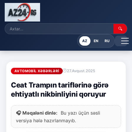
🔍
AZ
EN
RU
27.Avqust.2025
AVTOMOBIL XƏBƏRLƏRI
Ceat Trampın tariflərinə görə
ehtiyatlı nikbinliyini qoruyur
🎧 Məqaləni dinlə:
Bu yazı üçün səsli
versiya hələ hazırlanmayıb.