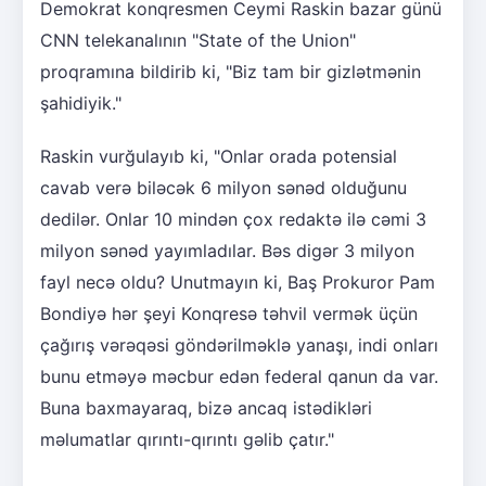
Demokrat konqresmen Ceymi Raskin bazar günü
CNN telekanalının "State of the Union"
proqramına bildirib ki, "Biz tam bir gizlətmənin
şahidiyik."
Raskin vurğulayıb ki, "Onlar orada potensial
cavab verə biləcək 6 milyon sənəd olduğunu
dedilər. Onlar 10 mindən çox redaktə ilə cəmi 3
milyon sənəd yayımladılar. Bəs digər 3 milyon
fayl necə oldu? Unutmayın ki, Baş Prokuror Pam
Bondiyə hər şeyi Konqresə təhvil vermək üçün
çağırış vərəqəsi göndərilməklə yanaşı, indi onları
bunu etməyə məcbur edən federal qanun da var.
Buna baxmayaraq, bizə ancaq istədikləri
məlumatlar qırıntı-qırıntı gəlib çatır."