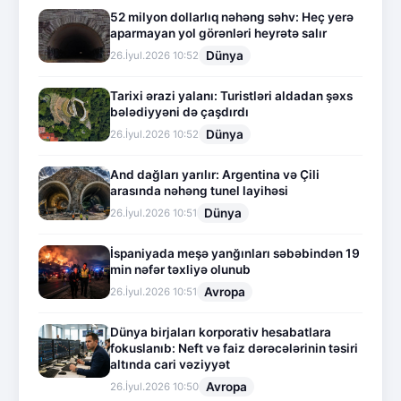
52 milyon dollarlıq nəhəng səhv: Heç yerə
aparmayan yol görənləri heyrətə salır
Dünya
26.İyul.2026 10:52
Tarixi ərazi yalanı: Turistləri aldadan şəxs
bələdiyyəni də çaşdırdı
Dünya
26.İyul.2026 10:52
And dağları yarılır: Argentina və Çili
arasında nəhəng tunel layihəsi
Dünya
26.İyul.2026 10:51
İspaniyada meşə yanğınları səbəbindən 19
min nəfər təxliyə olunub
Avropa
26.İyul.2026 10:51
Dünya birjaları korporativ hesabatlara
fokuslanıb: Neft və faiz dərəcələrinin təsiri
altında cari vəziyyət
Avropa
26.İyul.2026 10:50