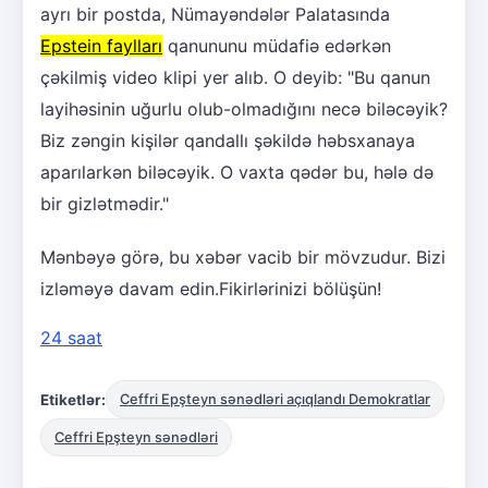
ayrı bir postda, Nümayəndələr Palatasında
Epstein faylları
qanununu müdafiə edərkən
çəkilmiş video klipi yer alıb. O deyib: "Bu qanun
layihəsinin uğurlu olub-olmadığını necə biləcəyik?
Biz zəngin kişilər qandallı şəkildə həbsxanaya
aparılarkən biləcəyik. O vaxta qədər bu, hələ də
bir gizlətmədir."
Mənbəyə görə, bu xəbər vacib bir mövzudur. Bizi
izləməyə davam edin.Fikirlərinizi bölüşün!
24 saat
Etiketlər:
Ceffri Epşteyn sənədləri açıqlandı Demokratlar
Ceffri Epşteyn sənədləri