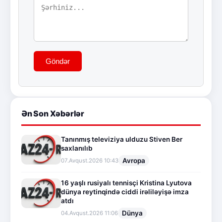
Göndər
Ən Son Xəbərlər
Tanınmış televiziya ulduzu Stiven Ber
saxlanılıb
Avropa
07.Avqust.2026 10:43
16 yaşlı rusiyalı tennisçi Kristina Lyutova
dünya reytinqində ciddi irəliləyişə imza
atdı
Dünya
04.Avqust.2026 11:06