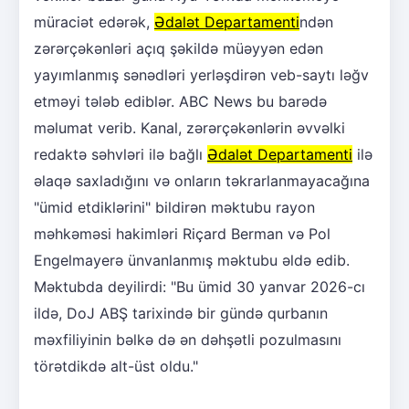
müraciət edərək,
Ədalət Departamenti
ndən
zərərçəkənləri açıq şəkildə müəyyən edən
yayımlanmış sənədləri yerləşdirən veb-saytı ləğv
etməyi tələb ediblər. ABC News bu barədə
məlumat verib. Kanal, zərərçəkənlərin əvvəlki
redaktə səhvləri ilə bağlı
Ədalət Departamenti
ilə
əlaqə saxladığını və onların təkrarlanmayacağına
"ümid etdiklərini" bildirən məktubu rayon
məhkəməsi hakimləri Riçard Berman və Pol
Engelmayerə ünvanlanmış məktubu əldə edib.
Məktubda deyilirdi: "Bu ümid 30 yanvar 2026-cı
ildə, DoJ ABŞ tarixində bir gündə qurbanın
məxfiliyinin bəlkə də ən dəhşətli pozulmasını
törətdikdə alt-üst oldu."