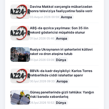
Davina Makkol xərçənglə mübarizədən
sonra televiziya fəaliyyətinə fasilə verir
Avropa
03.Avqust.2026 00:59
ABŞ-da qızılca yayılması: Son 35 ilin
rekord göstəricisi müşahidə olunur
Avropa
31.İyul.2026 05:46
Rusiya Ukraynanın iri şəhərlərini kütləvi
raket və dron atəşinə tutub
Dünya
31.İyul.2026 03:09
BBVA-da kadr dəyişikliyi: Karlos Torres
rəhbərlikdə ciddi islahatlar aparır
Avropa
30.İyul.2026 09:33
Günəş panellərində gizli təhlükə: Yanğın
riski barədə xəbərdarlıq
Dünya
26.İyul.2026 10:52