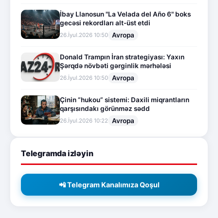
İbay Llanosun "La Velada del Año 6" boks
gecəsi rekordları alt-üst etdi
Avropa
26.İyul.2026 10:50
Donald Trampın İran strategiyası: Yaxın
Şərqdə növbəti gərginlik mərhələsi
Avropa
26.İyul.2026 10:50
Çinin “hukou” sistemi: Daxili miqrantların
qarşısındakı görünməz sədd
Avropa
26.İyul.2026 10:22
Telegramda izləyin
📲 Telegram Kanalımıza Qoşul