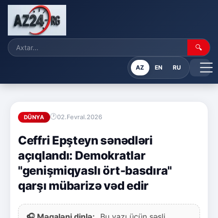
🔍
AZ
EN
RU
02.Fevral.2026
DÜNYA
Ceffri Epşteyn sənədləri
açıqlandı: Demokratlar
"genişmiqyaslı ört-basdıra"
qarşı mübarizə vəd edir
🎧 Məqaləni dinlə:
Bu yazı üçün səsli