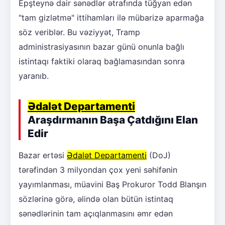
Epşteynə dair sənədlər ətrafında tüğyan edən
"tam gizlətmə" ittihamları ilə mübarizə aparmağa
söz veriblər. Bu vəziyyət, Tramp
administrasiyasının bazar günü onunla bağlı
istintaqı faktiki olaraq bağlamasından sonra
yaranıb.
Ədalət Departamenti
Araşdırmanın Başa Çatdığını Elan
Edir
Bazar ertəsi
Ədalət Departamenti
(DoJ)
tərəfindən 3 milyondan çox yeni səhifənin
yayımlanması, müavini Baş Prokuror Todd Blanşın
sözlərinə görə, əlində olan bütün istintaq
sənədlərinin tam açıqlanmasını əmr edən