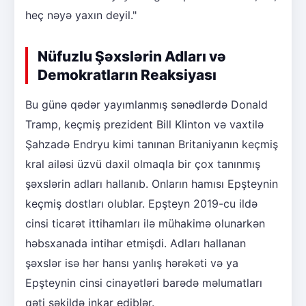
heç nəyə yaxın deyil."
Nüfuzlu Şəxslərin Adları və
Demokratların Reaksiyası
Bu günə qədər yayımlanmış sənədlərdə Donald
Tramp, keçmiş prezident Bill Klinton və vaxtilə
Şahzadə Endryu kimi tanınan Britaniyanın keçmiş
kral ailəsi üzvü daxil olmaqla bir çox tanınmış
şəxslərin adları hallanıb. Onların hamısı Epşteynin
keçmiş dostları olublar. Epşteyn 2019-cu ildə
cinsi ticarət ittihamları ilə mühakimə olunarkən
həbsxanada intihar etmişdi. Adları hallanan
şəxslər isə hər hansı yanlış hərəkəti və ya
Epşteynin cinsi cinayətləri barədə məlumatları
qəti şəkildə inkar ediblər.