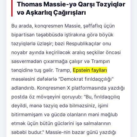
Thomas Massie-yə Qarşı Təzyiqlər
və Aşkarlıq Çağırışları
Bu arada, konqresmen Massie, şəffaflıq üçün
bipartisan təşəbbüsdə iştirakına görə böyük
təzyiqlərlə üzləşir; bəzi Respublikaçılar onu
noyabr ayında keçiriləcək aralıq seçkilər öncəsi
səsvermədən çıxarmağa çalışır və Trampın
tənqidinə tuş gəlir. Tramp,
Epstein faylları
məsələsini dəfələrlə "Demokrat fırıldaqçılığı"
adlandırıb. Konqresmen X platformasında yazdığı
postda öz mövqeyini qoruyub: "Bu, fırıldaqçılıq
deyildi, mənə təzyiq edə bilməzsiniz, işimi
bitirməmişəm və gücdə olanların məni məğlub
etmək üçün bütün güclərini işə salmalarının
səbəbi budur." Massie-nin bazar günü yazdığı