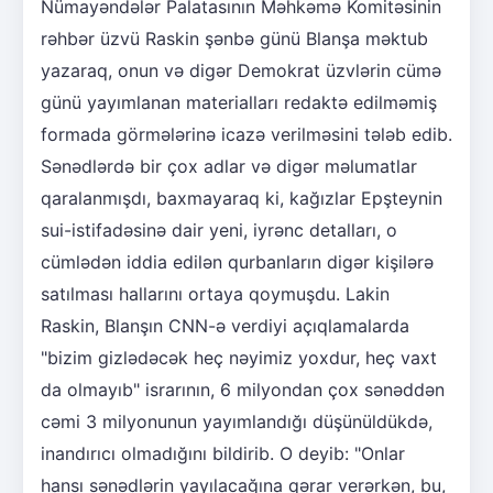
Nümayəndələr Palatasının Məhkəmə Komitəsinin
rəhbər üzvü Raskin şənbə günü Blanşa məktub
yazaraq, onun və digər Demokrat üzvlərin cümə
günü yayımlanan materialları redaktə edilməmiş
formada görmələrinə icazə verilməsini tələb edib.
Sənədlərdə bir çox adlar və digər məlumatlar
qaralanmışdı, baxmayaraq ki, kağızlar Epşteynin
sui-istifadəsinə dair yeni, iyrənc detalları, o
cümlədən iddia edilən qurbanların digər kişilərə
satılması hallarını ortaya qoymuşdu. Lakin
Raskin, Blanşın CNN-ə verdiyi açıqlamalarda
"bizim gizlədəcək heç nəyimiz yoxdur, heç vaxt
da olmayıb" israrının, 6 milyondan çox sənəddən
cəmi 3 milyonunun yayımlandığı düşünüldükdə,
inandırıcı olmadığını bildirib. O deyib: "Onlar
hansı sənədlərin yayılacağına qərar verərkən, bu,