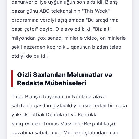
qanunvericiliyə uyğunluğun son aktı idi. Blanş
bazar günü ABC telekanalının "This Week"
proqramına verdiyi açıqlamada "Bu araşdırma
başa çatdı" deyib. O əlavə edib ki, "Biz altı
milyondan çox sənəd, minlərlə video, on minlərlə
şəkil nəzərdən keçirdik... qanunun bizdən tələb
etdiyi də bu idi."
Gizli Saxlanılan Məlumatlar və
Redaktə Mübahisələri
Todd Blanşın bəyanatı, milyonlarla əlavə
səhifənin qəsdən gizlədildiyini israr edən bir neçə
yüksək rütbəli Demokrat və Kentukki
konqresmeni Tomas Massinin (Respublikaçı)
qəzəbinə səbəb olub. Merilend ştatından olan