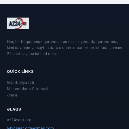
Heç bir hüququmuz qorunmur, amma siz yenə də qorunurmuş
kimi davranın və saytda dərc olunan xəbərlərdən istifadə zamanı
24 saat saytına istinad edin.
QUICK LINKS
Gizlilik Siyasəti
Məlumatların Silinməsi
Əlaqə
ƏLAQƏ
az24saat.org
24saat.org@gmail.com