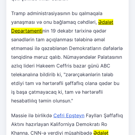
Tramp administrasiyasının bu qalmaqala
yanaşması və onu bağlamaq cəhdləri,
Ədalət
Departamenti
nin 19 dekabr tarixinə qədər
sənədlərin tam açıqlanması tələbinə əməl
etməməsi ilə qəzəblənən Demokratların dəfələrlə
tənqidinə məruz qalıb. Nümayəndələr Palatasının
azlıq lideri Hakeem Ceffris bazar günü ABC
telekanalına bildirib ki, "zərərçəkənlərin tələb
etdiyi tam və hərtərəfli şəffaflıq olana qədər bu
iş başa çatmayacaq ki, tam və hərtərəfli
hesabatlılıq təmin olunsun."
Massie ilə birlikdə
Cefri Epşteyn
Faylları Şəffaflıq
Aktını hazırlayan Kaliforniya Demokratı Ro
Khanna, CNN-ə verdiyi müsahibədə
Ədalət