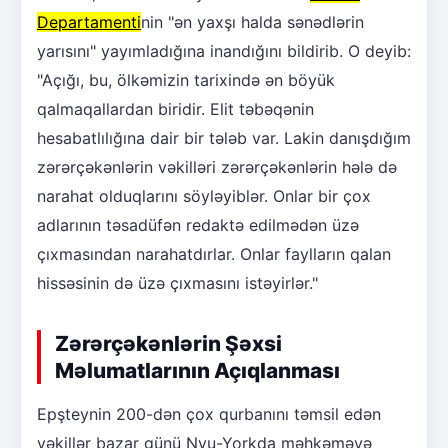
Departamenti
nin "ən yaxşı halda sənədlərin
yarısını" yayımladığına inandığını bildirib. O deyib:
"Açığı, bu, ölkəmizin tarixində ən böyük
qalmaqallardan biridir. Elit təbəqənin
hesabatlılığına dair bir tələb var. Lakin danışdığım
zərərçəkənlərin vəkilləri zərərçəkənlərin hələ də
narahat olduqlarını söyləyiblər. Onlar bir çox
adlarının təsadüfən redaktə edilmədən üzə
çıxmasından narahatdırlar. Onlar faylların qalan
hissəsinin də üzə çıxmasını istəyirlər."
Zərərçəkənlərin Şəxsi
Məlumatlarının Açıqlanması
Epşteynin 200-dən çox qurbanını təmsil edən
vəkillər bazar günü Nyu-Yorkda məhkəməyə