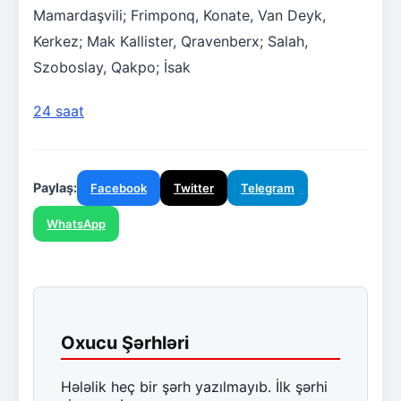
Mamardaşvili; Frimponq, Konate, Van Deyk,
Kerkez; Mak Kallister, Qravenberx; Salah,
Szoboslay, Qakpo; İsak
24 saat
Paylaş:
Facebook
Twitter
Telegram
WhatsApp
Oxucu Şərhləri
Hələlik heç bir şərh yazılmayıb. İlk şərhi