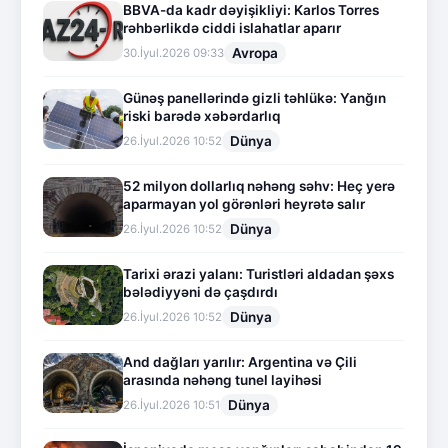
BBVA-da kadr dəyişikliyi: Karlos Torres
rəhbərlikdə ciddi islahatlar aparır
Avropa
30.İyul.2026 09:33
Günəş panellərində gizli təhlükə: Yanğın
riski barədə xəbərdarlıq
Dünya
26.İyul.2026 10:52
52 milyon dollarlıq nəhəng səhv: Heç yerə
aparmayan yol görənləri heyrətə salır
Dünya
26.İyul.2026 10:52
Tarixi ərazi yalanı: Turistləri aldadan şəxs
bələdiyyəni də çaşdırdı
Dünya
26.İyul.2026 10:52
And dağları yarılır: Argentina və Çili
arasında nəhəng tunel layihəsi
Dünya
26.İyul.2026 10:51