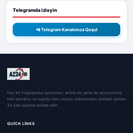
Telegramda izləyin
📲 Telegram Kanalımıza Qoşul
Heç bir hüququmuz qorunmur, amma siz yenə də qorunurmuş
kimi davranın və saytda dərc olunan xəbərlərdən istifadə zamanı
24 saat saytına istinad edin.
QUICK LINKS