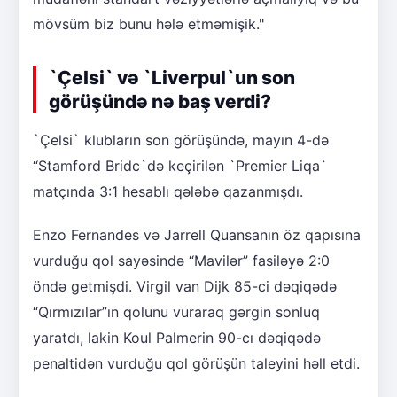
mövsüm biz bunu hələ etməmişik."
`Çelsi` və `Liverpul`un son
görüşündə nə baş verdi?
`Çelsi` klubların son görüşündə, mayın 4-də
“Stamford Bridc`də keçirilən `Premier Liqa`
matçında 3:1 hesablı qələbə qazanmışdı.
Enzo Fernandes və Jarrell Quansanın öz qapısına
vurduğu qol sayəsində “Mavilər” fasiləyə 2:0
öndə getmişdi. Virgil van Dijk 85-ci dəqiqədə
“Qırmızılar”ın qolunu vuraraq gərgin sonluq
yaratdı, lakin Koul Palmerin 90-cı dəqiqədə
penaltidən vurduğu qol görüşün taleyini həll etdi.