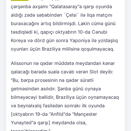
çərşənbə axşamı "Qalatasaray"a qarşı oyunda
aldığı zədə səbəbindən `Çelsi` ilə liqa matçını
buraxacağını artıq bildirmişdi. Lakin cümə günü
təsdiqlədi ki, qapıçı oktyabrın 10-da Cənubi
Koreya və dörd gün sonra Yaponiya ilə yoldaşlıq
oyunları üçün Braziliya millisinə qoşulmayacaq.
Alissonun nə qədər müddətə meydandan kənar
qalacağı barədə suala cavab verən Slot deyib:
"Bu, bərpa prosesinin nə qədər sürətli
getməsindən asılıdır. Şənbə günü oynaya
bilməyəcəyi bəllidir, Braziliya üçün oynamayacaq
və beynəlxalq fasilədən sonrakı ilk oyunda
[oktyabrın 19-da "Anfild"də "Mançester
Yunayted"ə qarşı] meydanda olsa,
təəccüblənərdim."