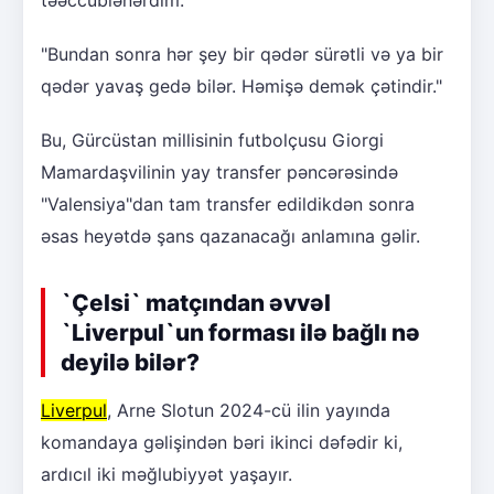
"Bundan sonra hər şey bir qədər sürətli və ya bir
qədər yavaş gedə bilər. Həmişə demək çətindir."
Bu, Gürcüstan millisinin futbolçusu Giorgi
Mamardaşvilinin yay transfer pəncərəsində
"Valensiya"dan tam transfer edildikdən sonra
əsas heyətdə şans qazanacağı anlamına gəlir.
`Çelsi` matçından əvvəl
`Liverpul`un forması ilə bağlı nə
deyilə bilər?
Liverpul
, Arne Slotun 2024-cü ilin yayında
komandaya gəlişindən bəri ikinci dəfədir ki,
ardıcıl iki məğlubiyyət yaşayır.