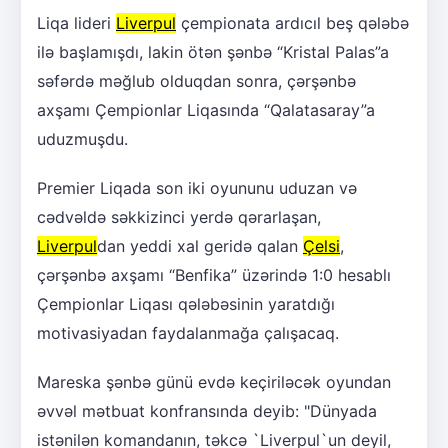
Liqa lideri
Liverpul
çempionata ardıcıl beş qələbə
ilə başlamışdı, lakin ötən şənbə “Kristal Palas”a
səfərdə məğlub olduqdan sonra, çərşənbə
axşamı Çempionlar Liqasında “Qalatasaray”a
uduzmuşdu.
Premier Liqada son iki oyununu uduzan və
cədvəldə səkkizinci yerdə qərarlaşan,
Liverpul
dan yeddi xal geridə qalan
Çelsi
,
çərşənbə axşamı “Benfika” üzərində 1:0 hesablı
Çempionlar Liqası qələbəsinin yaratdığı
motivasiyadan faydalanmağa çalışacaq.
Mareska şənbə günü evdə keçiriləcək oyundan
əvvəl mətbuat konfransında deyib: "Dünyada
istənilən komandanın, təkcə `Liverpul`un deyil,