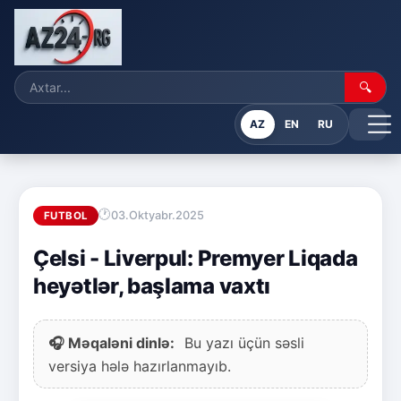
🔍
AZ
EN
RU
03.Oktyabr.2025
FUTBOL
Çelsi - Liverpul: Premyer Liqada
heyətlər, başlama vaxtı
🎧 Məqaləni dinlə:
Bu yazı üçün səsli
versiya hələ hazırlanmayıb.