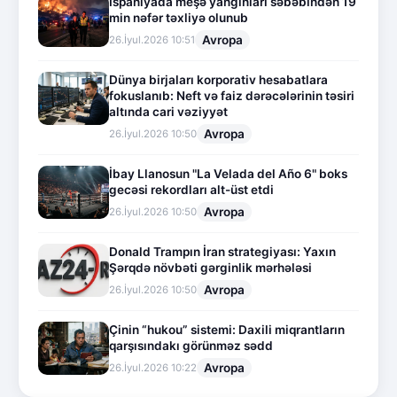
İspaniyada meşə yanğınları səbəbindən 19
min nəfər təxliyə olunub
Avropa
26.İyul.2026 10:51
Dünya birjaları korporativ hesabatlara
fokuslanıb: Neft və faiz dərəcələrinin təsiri
altında cari vəziyyət
Avropa
26.İyul.2026 10:50
İbay Llanosun "La Velada del Año 6" boks
gecəsi rekordları alt-üst etdi
Avropa
26.İyul.2026 10:50
Donald Trampın İran strategiyası: Yaxın
Şərqdə növbəti gərginlik mərhələsi
Avropa
26.İyul.2026 10:50
Çinin “hukou” sistemi: Daxili miqrantların
qarşısındakı görünməz sədd
Avropa
26.İyul.2026 10:22