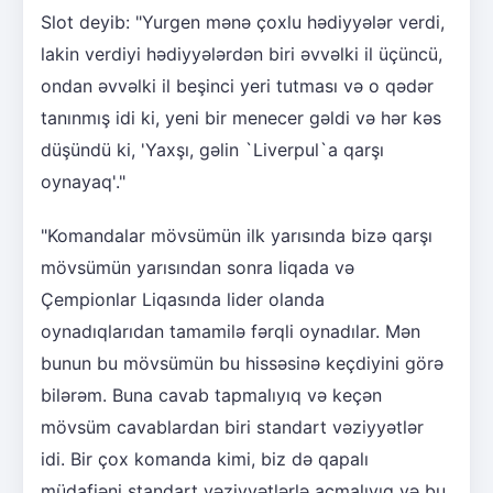
Slot deyib: "Yurgen mənə çoxlu hədiyyələr verdi,
lakin verdiyi hədiyyələrdən biri əvvəlki il üçüncü,
ondan əvvəlki il beşinci yeri tutması və o qədər
tanınmış idi ki, yeni bir menecer gəldi və hər kəs
düşündü ki, 'Yaxşı, gəlin `Liverpul`a qarşı
oynayaq'."
"Komandalar mövsümün ilk yarısında bizə qarşı
mövsümün yarısından sonra liqada və
Çempionlar Liqasında lider olanda
oynadıqlarıdan tamamilə fərqli oynadılar. Mən
bunun bu mövsümün bu hissəsinə keçdiyini görə
bilərəm. Buna cavab tapmalıyıq və keçən
mövsüm cavablardan biri standart vəziyyətlər
idi. Bir çox komanda kimi, biz də qapalı
müdafiəni standart vəziyyətlərlə açmalıyıq və bu