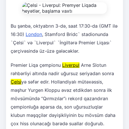
Bu şənbə, oktyabrın 3-də, saat 17:30-da (GMT ilə
16:30)
London
, Stamford Bridc` stadionunda
`Çelsi` və `Liverpul` `İngiltərə Premier Liqası`
çərçivəsində üz-üzə gələcəklər.
Premier Liqa çempionu
Liverpul
Arne Slotun
rəhbərliyi altında nadir uğursuz seriyadan sonra
Çelsi
yə səfər edir. Hollandiyalı mütəxəssis,
məşhur Yurgen Kloppu əvəz etdikdən sonra ilk
mövsümündə “Qırmızılar”ı rekord qazandıran
çempionluğa aparsa da, son uğursuzluqlar
klubun məşqçilər dəyişikliyinin bu mövsüm daha
çox hiss olunacağı barədə suallar doğurub.