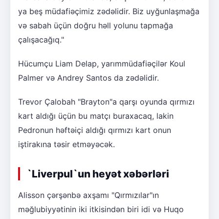
ya beş müdafiəçimiz zədəlidir. Biz uyğunlaşmağa
və sabah üçün doğru həll yolunu tapmağa
çalışacağıq."
Hücumçu Liam Delap, yarımmüdafiəçilər Koul
Palmer və Andrey Santos da zədəlidir.
Trevor Çalobah "Brayton"a qarşı oyunda qırmızı
kart aldığı üçün bu matçı buraxacaq, lakin
Pedronun həftəiçi aldığı qırmızı kart onun
iştirakına təsir etməyəcək.
`Liverpul`un heyət xəbərləri
Alisson çərşənbə axşamı "Qırmızılar"ın
məğlubiyyətinin iki itkisindən biri idi və Huqo