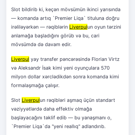
Slot bildirib ki, keçən mövsümün ikinci yarısında
— komanda artıq `Premier Liqa` tituluna doğru
irəliləyərkən — rəqiblərin
Liverpul
un oyun tərzini
anlamağa başladığını görüb və bu, cari
mövsümdə də davam edir.
Liverpul
yay transfer pəncərəsində Florian Virtz
və Aleksandr İsak kimi yeni oyunçulara 570
milyon dollar xərclədikdən sonra komanda kimi
formalaşmağa çalışır.
Slot
Liverpul
un rəqibləri aşmaq üçün standart
vəziyyətlərdə daha effektiv olmağa
başlayacağını təklif edib — bu yanaşmanı o,
`Premier Liqa`da "yeni reallıq" adlandırıb.