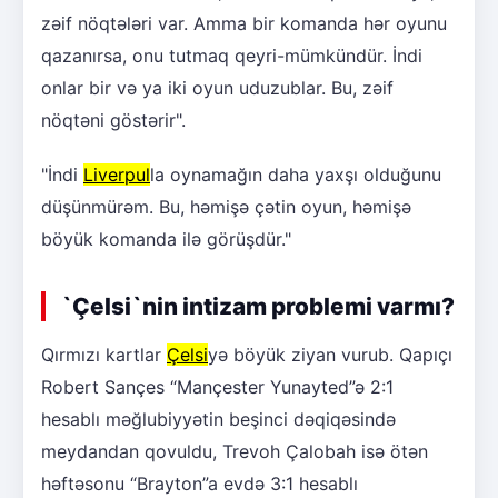
zəif nöqtələri var. Amma bir komanda hər oyunu
qazanırsa, onu tutmaq qeyri-mümkündür. İndi
onlar bir və ya iki oyun uduzublar. Bu, zəif
nöqtəni göstərir".
"İndi
Liverpul
la oynamağın daha yaxşı olduğunu
düşünmürəm. Bu, həmişə çətin oyun, həmişə
böyük komanda ilə görüşdür."
`Çelsi`nin intizam problemi varmı?
Qırmızı kartlar
Çelsi
yə böyük ziyan vurub. Qapıçı
Robert Sançes “Mançester Yunayted”ə 2:1
hesablı məğlubiyyətin beşinci dəqiqəsində
meydandan qovuldu, Trevoh Çalobah isə ötən
həftəsonu “Brayton”a evdə 3:1 hesablı