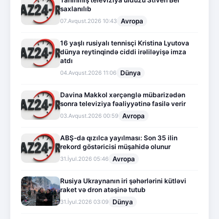
Tanınmış televiziya ulduzu Stiven Ber
saxlanılıb
Avropa
07.Avqust.2026 10:43
16 yaşlı rusiyalı tennisçi Kristina Lyutova
dünya reytinqində ciddi irəliləyişə imza
atdı
Dünya
04.Avqust.2026 11:06
Davina Makkol xərçənglə mübarizədən
sonra televiziya fəaliyyətinə fasilə verir
Avropa
03.Avqust.2026 00:59
ABŞ-da qızılca yayılması: Son 35 ilin
rekord göstəricisi müşahidə olunur
Avropa
31.İyul.2026 05:46
Rusiya Ukraynanın iri şəhərlərini kütləvi
raket və dron atəşinə tutub
Dünya
31.İyul.2026 03:09