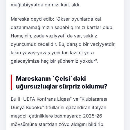
məğlubiyyətdə qırmızı kart aldı.
Mareska qeyd edib: "Əksər oyunlarda xal
qazanmamağımızın səbəbi qırmızı kartlar olub.
Həmçinin, zədə vəziyyəti də var, səkkiz
oyunçumuz zədəlidir. Bu, qarışıq bir vəziyyətdir,
lakin yavaş-yavaş yenidən lazımi yerə
gələcəyimizə heç bir şübhəmiz yoxdur".
Mareskanın `Çelsi`dəki
uğursuzluqlar sürpriz oldumu?
Bu il “UEFA Konfrans Liqası” və “Klublararası
Dünya Kuboku” titullarını qazandıran italyan
məşqçi, çətinliklərə baxmayaraq 2025-26
mövsümünə startdan zövq aldığını bildirib.