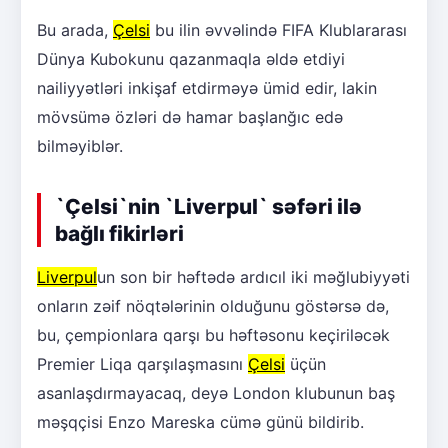
Bu arada,
Çelsi
bu ilin əvvəlində FIFA Klublararası
Dünya Kubokunu qazanmaqla əldə etdiyi
nailiyyətləri inkişaf etdirməyə ümid edir, lakin
mövsümə özləri də hamar başlanğıc edə
bilməyiblər.
`Çelsi`nin `Liverpul` səfəri ilə
bağlı fikirləri
Liverpul
un son bir həftədə ardıcıl iki məğlubiyyəti
onların zəif nöqtələrinin olduğunu göstərsə də,
bu, çempionlara qarşı bu həftəsonu keçiriləcək
Premier Liqa qarşılaşmasını
Çelsi
üçün
asanlaşdırmayacaq, deyə London klubunun baş
məşqçisi Enzo Mareska cümə günü bildirib.