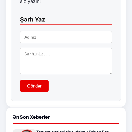
siz yazın!
Şərh Yaz
Göndər
Ən Son Xəbərlər