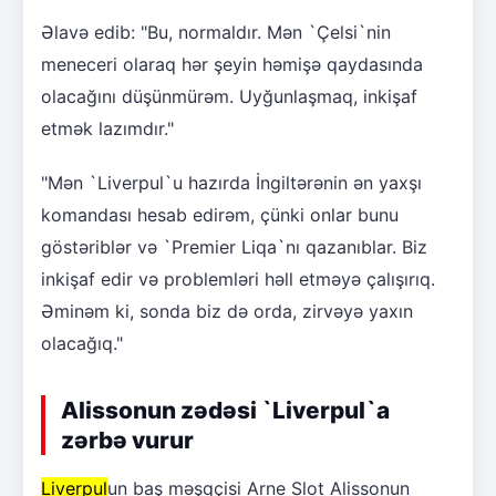
Əlavə edib: "Bu, normaldır. Mən `Çelsi`nin
meneceri olaraq hər şeyin həmişə qaydasında
olacağını düşünmürəm. Uyğunlaşmaq, inkişaf
etmək lazımdır."
"Mən `Liverpul`u hazırda İngiltərənin ən yaxşı
komandası hesab edirəm, çünki onlar bunu
göstəriblər və `Premier Liqa`nı qazanıblar. Biz
inkişaf edir və problemləri həll etməyə çalışırıq.
Əminəm ki, sonda biz də orda, zirvəyə yaxın
olacağıq."
Alissonun zədəsi `Liverpul`a
zərbə vurur
Liverpul
un baş məşqçisi Arne Slot Alissonun