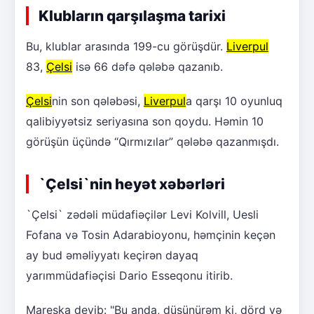
Klubların qarşılaşma tarixi
Bu, klublar arasında 199-cu görüşdür.
Liverpul
83,
Çelsi
isə 66 dəfə qələbə qazanıb.
Çelsi
nin son qələbəsi,
Liverpul
a qarşı 10 oyunluq
qalibiyyətsiz seriyasına son qoydu. Həmin 10
görüşün üçündə “Qırmızılar” qələbə qazanmışdı.
`Çelsi`nin heyət xəbərləri
`Çelsi` zədəli müdafiəçilər Levi Kolvill, Uesli
Fofana və Tosin Adarabioyonu, həmçinin keçən
ay bud əməliyyatı keçirən dayaq
yarımmüdafiəçisi Dario Esseqonu itirib.
Mareska deyib: "Bu anda, düşünürəm ki, dörd və