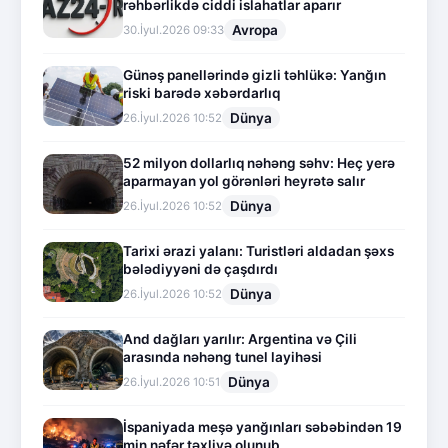
rəhbərlikdə ciddi islahatlar aparır
Avropa
30.İyul.2026 09:33
Günəş panellərində gizli təhlükə: Yanğın
riski barədə xəbərdarlıq
Dünya
26.İyul.2026 10:52
52 milyon dollarlıq nəhəng səhv: Heç yerə
aparmayan yol görənləri heyrətə salır
Dünya
26.İyul.2026 10:52
Tarixi ərazi yalanı: Turistləri aldadan şəxs
bələdiyyəni də çaşdırdı
Dünya
26.İyul.2026 10:52
And dağları yarılır: Argentina və Çili
arasında nəhəng tunel layihəsi
Dünya
26.İyul.2026 10:51
İspaniyada meşə yanğınları səbəbindən 19
min nəfər təxliyə olunub