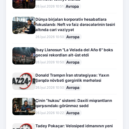
Avropa
26.İyul.2026 10:51
Dünya birjaları korporativ hesabatlara
fokuslanıb: Neft və faiz dərəcələrinin təsiri
altında cari vəziyyət
Avropa
26.İyul.2026 10:50
İbay Llanosun "La Velada del Año 6" boks
gecəsi rekordları alt-üst etdi
Avropa
26.İyul.2026 10:50
Donald Trampın İran strategiyası: Yaxın
Şərqdə növbəti gərginlik mərhələsi
Avropa
26.İyul.2026 10:50
Çinin “hukou” sistemi: Daxili miqrantların
qarşısındakı görünməz sədd
Avropa
26.İyul.2026 10:22
Tadey Pokaçar: Velosiped idmanının yeni