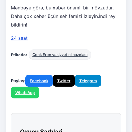
Mənbəyə görə, bu xəbər önəmli bir mövzudur.
Daha çox xəbər üçün səhifəmizi izləyin.İndi rəy
bildirin!
24 saat
Etiketlər:
Cenk Eren vəsiyyətini hazırladı
Paylaş:
Facebook
Twitter
Telegram
WhatsApp
Oxucu Şərhləri