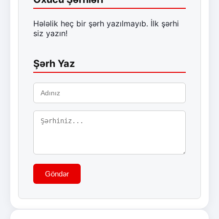
Hələlik heç bir şərh yazılmayıb. İlk şərhi
siz yazın!
Şərh Yaz
Göndər