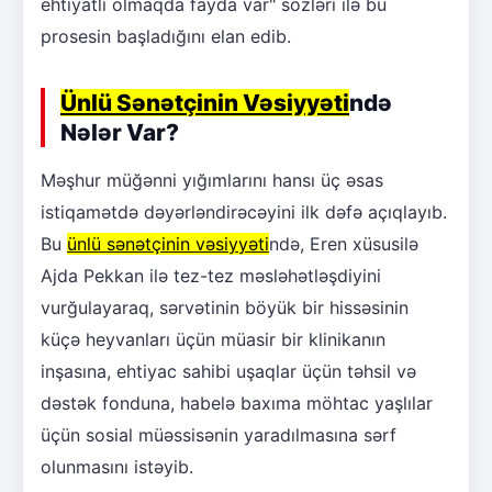
ehtiyatlı olmaqda fayda var" sözləri ilə bu
prosesin başladığını elan edib.
Ünlü Sənətçinin Vəsiyyəti
ndə
Nələr Var?
Məşhur müğənni yığımlarını hansı üç əsas
istiqamətdə dəyərləndirəcəyini ilk dəfə açıqlayıb.
Bu
ünlü sənətçinin vəsiyyəti
ndə, Eren xüsusilə
Ajda Pekkan ilə tez-tez məsləhətləşdiyini
vurğulayaraq, sərvətinin böyük bir hissəsinin
küçə heyvanları üçün müasir bir klinikanın
inşasına, ehtiyac sahibi uşaqlar üçün təhsil və
dəstək fonduna, habelə baxıma möhtac yaşlılar
üçün sosial müəssisənin yaradılmasına sərf
olunmasını istəyib.