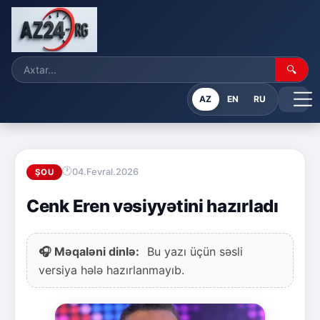
🔍
AZ
EN
RU
04.Fevral.2026
ŞOU
Cenk Eren vəsiyyətini hazırladı
🎧 Məqaləni dinlə:
Bu yazı üçün səsli
versiya hələ hazırlanmayıb.