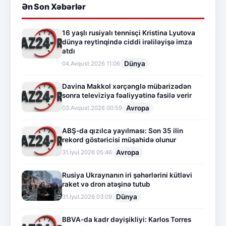
Ən Son Xəbərlər
16 yaşlı rusiyalı tennisçi Kristina Lyutova
dünya reytinqində ciddi irəliləyişə imza
atdı
Dünya
04.Avqust.2026 11:06
Davina Makkol xərçənglə mübarizədən
sonra televiziya fəaliyyətinə fasilə verir
Avropa
03.Avqust.2026 00:59
ABŞ-da qızılca yayılması: Son 35 ilin
rekord göstəricisi müşahidə olunur
Avropa
31.İyul.2026 05:46
Rusiya Ukraynanın iri şəhərlərini kütləvi
raket və dron atəşinə tutub
Dünya
31.İyul.2026 03:09
BBVA-da kadr dəyişikliyi: Karlos Torres