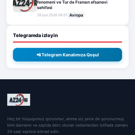
fenomeni və Tur de Fransın əfsanəvi
səhifəsi
Avropa
26.İyul.2026 09:31
Telegramda izləyin
📲 Telegram Kanalımıza Qoşul
Heç bir hüququmuz qorunmur, amma siz yenə də qorunurmuş
kimi davranın və saytda dərc olunan xəbərlərdən istifadə zamanı
24 saat saytına istinad edin.