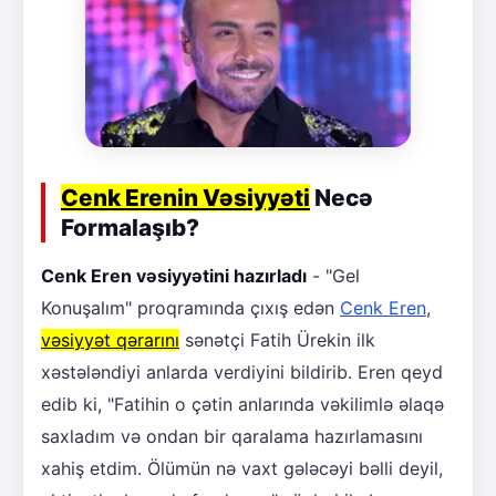
Cenk Erenin Vəsiyyəti
Necə
Formalaşıb?
Cenk Eren vəsiyyətini hazırladı
- "Gel
Konuşalım" proqramında çıxış edən
Cenk Eren
,
vəsiyyət qərarını
sənətçi Fatih Ürekin ilk
xəstələndiyi anlarda verdiyini bildirib. Eren qeyd
edib ki, "Fatihin o çətin anlarında vəkilimlə əlaqə
saxladım və ondan bir qaralama hazırlamasını
xahiş etdim. Ölümün nə vaxt gələcəyi bəlli deyil,