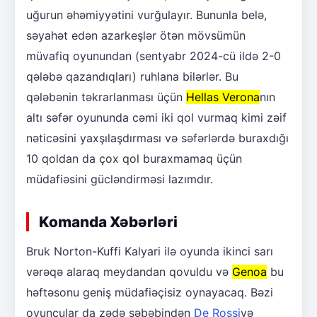
uğurun əhəmiyyətini vurğulayır. Bununla belə,
səyahət edən azarkeşlər ötən mövsümün
müvafiq oyunundan (sentyabr 2024-cü ildə 2-0
qələbə qazandıqları) ruhlana bilərlər. Bu
qələbənin təkrarlanması üçün
Hellas Verona
nın
altı səfər oyununda cəmi iki qol vurmaq kimi zəif
nəticəsini yaxşılaşdırması və səfərlərdə buraxdığı
10 qoldan da çox qol buraxmamaq üçün
müdafiəsini gücləndirməsi lazımdır.
Komanda Xəbərləri
Bruk Norton-Kuffi Kalyari ilə oyunda ikinci sarı
vərəqə alaraq meydandan qovuldu və
Genoa
bu
həftəsonu geniş müdafiəçisiz oynayacaq. Bəzi
oyunçular da zədə səbəbindən
De Rossi
yə