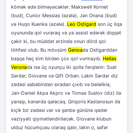
kömək edə bilməyəcəklər: Makswell Kornet
(bud), Cunior Messias (əzələ), Jan Onana (bud)
və Huqo Kuenka (əzələ).
Leo Ostigard
son üç liqa
oyununda qol vuraraq və ya assist edərək diqqət
çəkir ki, bu müddət ərzində onun dörd qol
töhfəsi olub. Bu mövsüm
Genoa
da Ostigarddan
başqa heç kim birdən çox qol vurmayıb.
Hellas
Verona
da isə üç oyunçu iki qolla fərqlənir: Suat
Sərdar, Giovane və Qift Orban. Lakin Sərdar diz
zədəsi səbəbindən sıradan çıxıb və beləliklə,
Jan-Daniel Akpa Akpro və Tomas Suslov (diz) ilə
yanaşı, kənarda qalacaq. Qriqoris Kastanosun da
kiçik bir zədəsi var və şənbə gününə qədər
vəziyyəti qiymətləndiriləcək. Giovane klubun
ulduz hücumçusu olaraq qalır, lakin o, səfər