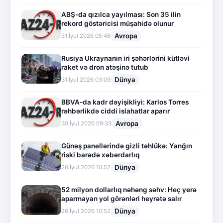
ABŞ-da qızılca yayılması: Son 35 ilin
rekord göstəricisi müşahidə olunur
Avropa
31.İyul.2026 05:46
Rusiya Ukraynanın iri şəhərlərini kütləvi
raket və dron atəşinə tutub
Dünya
31.İyul.2026 03:09
BBVA-da kadr dəyişikliyi: Karlos Torres
rəhbərlikdə ciddi islahatlar aparır
Avropa
30.İyul.2026 09:33
Günəş panellərində gizli təhlükə: Yanğın
riski barədə xəbərdarlıq
Dünya
26.İyul.2026 10:52
52 milyon dollarlıq nəhəng səhv: Heç yerə
aparmayan yol görənləri heyrətə salır
Dünya
26.İyul.2026 10:52