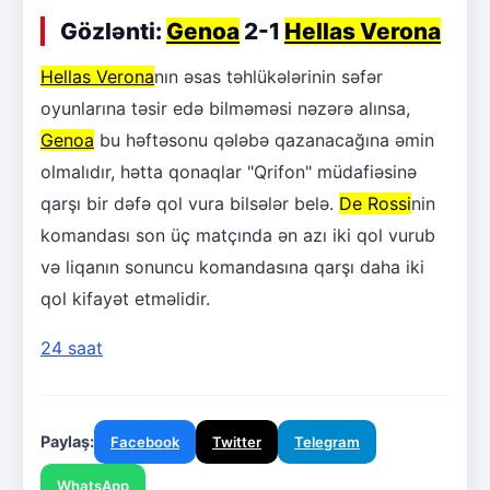
Gözlənti:
Genoa
2-1
Hellas Verona
Hellas Verona
nın əsas təhlükələrinin səfər
oyunlarına təsir edə bilməməsi nəzərə alınsa,
Genoa
bu həftəsonu qələbə qazanacağına əmin
olmalıdır, hətta qonaqlar "Qrifon" müdafiəsinə
qarşı bir dəfə qol vura bilsələr belə.
De Rossi
nin
komandası son üç matçında ən azı iki qol vurub
və liqanın sonuncu komandasına qarşı daha iki
qol kifayət etməlidir.
24 saat
Paylaş:
Facebook
Twitter
Telegram
WhatsApp