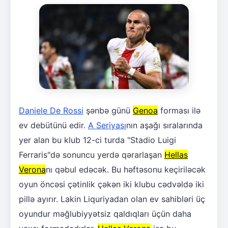
Daniele De Rossi
şənbə günü
Genoa
forması ilə
ev debütünü edir.
A Seriyası
nın aşağı sıralarında
yer alan bu klub 12-ci turda "Stadio Luigi
Ferraris"də sonuncu yerdə qərarlaşan
Hellas
Verona
nı qəbul edəcək. Bu həftəsonu keçiriləcək
oyun öncəsi çətinlik çəkən iki klubu cədvəldə iki
pillə ayırır. Lakin Liquriyadan olan ev sahibləri üç
oyundur məğlubiyyətsiz qaldıqları üçün daha