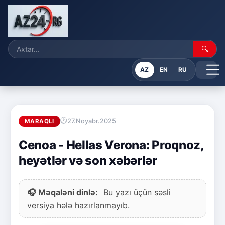
🔍
AZ
EN
RU
27.Noyabr.2025
MARAQLI
Cenoa - Hellas Verona: Proqnoz,
heyətlər və son xəbərlər
🎧 Məqaləni dinlə:
Bu yazı üçün səsli
versiya hələ hazırlanmayıb.