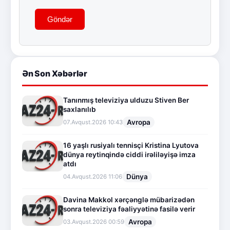
Göndər
Ən Son Xəbərlər
Tanınmış televiziya ulduzu Stiven Ber
saxlanılıb
Avropa
07.Avqust.2026 10:43
16 yaşlı rusiyalı tennisçi Kristina Lyutova
dünya reytinqində ciddi irəliləyişə imza
atdı
Dünya
04.Avqust.2026 11:06
Davina Makkol xərçənglə mübarizədən
sonra televiziya fəaliyyətinə fasilə verir
Avropa
03.Avqust.2026 00:59