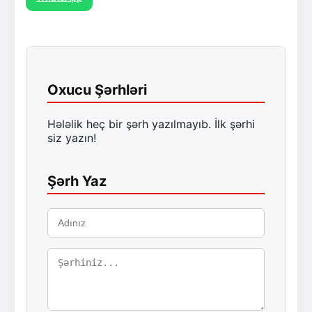
Oxucu Şərhləri
Hələlik heç bir şərh yazılmayıb. İlk şərhi
siz yazın!
Şərh Yaz