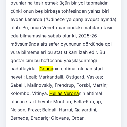
oyunlarına təsir etmək üçün bir yol tapmalıdır,
çünki onun beş birbaşa töhfəsindən yalnız biri
evdən kənarda ("Udineze"yə qarşı avqust ayında)
olub. Bu, onun Veneto xaricindəki matçlara təsir
edə bilməməsinə səbəb olur ki, 2025-26
mövsümündə altı səfər oyununun dördündə qol
vura bilməmələri bu statistikanı izah edir. Bu
göstəricini bu həftəsonu yaxşılaşdırmağı
hədəfləyirlər.
Genoa
nın ehtimal olunan start
heyəti: Leali; Markandalli, Ostigard, Vaskes;
Sabelli, Malinovskiy, Frendrup, Torsbi, Martin;
Kolombo, Vitinya.
Hellas Verona
nın ehtimal
olunan start heyəti: Montipo; Bella-Kotçap,
Nelson, Freze; Belqali, Harrui, Qalyardini,
Bernede, Bradariç; Giovane, Orban.