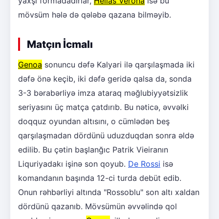
yaxşı formadadırlar,
Hellas Verona
isə bu
mövsüm hələ də qələbə qazana bilməyib.
Matçın İcmalı
Genoa
sonuncu dəfə Kalyari ilə qarşılaşmada iki
dəfə önə keçib, iki dəfə geridə qalsa da, sonda
3-3 bərabərliyə imza ataraq məğlubiyyətsizlik
seriyasını üç matça çatdırıb. Bu nəticə, əvvəlki
doqquz oyundan altısını, o cümlədən beş
qarşılaşmadan dördünü uduzduqdan sonra əldə
edilib. Bu çətin başlanğıc Patrik Vieiranın
Liquriyadakı işinə son qoyub.
De Rossi
isə
komandanın başında 12-ci turda debüt edib.
Onun rəhbərliyi altında "Rossoblu" son altı xaldan
dördünü qazanıb. Mövsümün əvvəlində qol