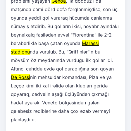
problemi yaşayan
Genoa
, ilk doqquz liqa
matçında cəmi dörd dəfə fərqlənmişdisə, son üç
oyunda yeddi qol vuraraq hücumda canlanma
nümayiş etdirib. Bu qolların ikisi, noyabr ayındakı
beynəlxalq fasilədən əvvəl "Fiorentina" ilə 2-2
bərabərliklə başa çatan oyunda
Marassi
stadionu
nda vurulub. Bu, "Qriffinlər"in bu
mövsüm öz meydanında vurduğu ilk qollar idi.
Altıncı cəhddə evdə qol quraqlığına son qoyan
De Rossi
nin məhsuldar komandası, Piza və ya
Leççe kimi iki xal irəlidə olan klubları geridə
qoyaraq, cədvəlin aşağı üçlüyündən çıxmağı
hədəfləyərək, Veneto bölgəsindən gələn
qələbəsiz rəqiblərinə daha çox əzab verməyi
planlaşdırır.