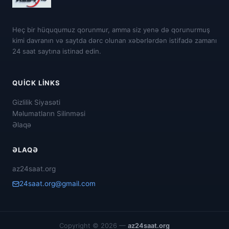
Heç bir hüququmuz qorunmur, amma siz yenə də qorunurmuş
kimi davranın və saytda dərc olunan xəbərlərdən istifadə zamanı
24 saat saytına istinad edin.
QUICK LINKS
Gizlilik Siyasəti
Məlumatların Silinməsi
Əlaqə
ƏLAQƏ
az24saat.org
24saat.org@gmail.com
Copyright © 2026 —
az24saat.org