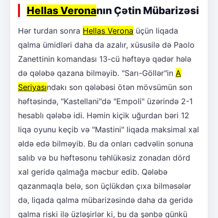
Hellas Verona
nın Çətin Mübarizəsi
Hər turdan sonra
Hellas Verona
üçün liqada
qalma ümidləri daha da azalır, xüsusilə də Paolo
Zanettinin komandası 13-cü həftəyə qədər hələ
də qələbə qazana bilməyib. "Sarı-Göllər"in
A
Seriyası
ndakı son qələbəsi ötən mövsümün son
həftəsində, "Kastellani"də "Empoli" üzərində 2-1
hesablı qələbə idi. Həmin kiçik uğurdan bəri 12
liqa oyunu keçib və "Mastini" liqada maksimal xal
əldə edə bilməyib. Bu da onları cədvəlin sonuna
salıb və bu həftəsonu təhlükəsiz zonadan dörd
xal geridə qalmağa məcbur edib. Qələbə
qazanmaqla belə, son üçlükdən çıxa bilməsələr
də, liqada qalma mübarizəsində daha da geridə
qalma riski ilə üzləşirlər ki, bu da şənbə günkü