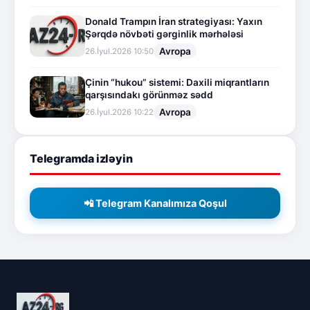
Donald Trampın İran strategiyası: Yaxın
Şərqdə növbəti gərginlik mərhələsi
Avropa
26.İyul.2026 10:50
Çinin “hukou” sistemi: Daxili miqrantların
qarşısındakı görünməz sədd
Avropa
26.İyul.2026 10:22
Telegramda izləyin
📲 Telegram Kanalımıza Qoşul