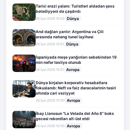
Tarixi ərazi yalanı: Turistləri aldadan şəxs
bələdiyyəni də çaşdırdı
Dünya
26.İyul.2026 10:52
And dağları yarılır: Argentina və Çili
arasında nəhəng tunel layihəsi
Dünya
26.İyul.2026 10:51
İspaniyada meşə yanğınları səbəbindən 19
min nəfər təxliyə olunub
Avropa
26.İyul.2026 10:51
Dünya birjaları korporativ hesabatlara
fokuslanıb: Neft və faiz dərəcələrinin təsiri
altında cari vəziyyət
Avropa
26.İyul.2026 10:50
İbay Llanosun "La Velada del Año 6" boks
gecəsi rekordları alt-üst etdi
Avropa
26.İyul.2026 10:50