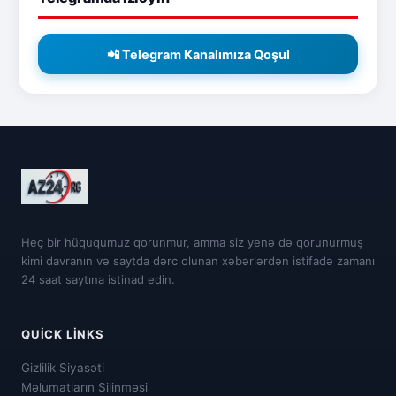
📲 Telegram Kanalımıza Qoşul
Heç bir hüququmuz qorunmur, amma siz yenə də qorunurmuş
kimi davranın və saytda dərc olunan xəbərlərdən istifadə zamanı
24 saat saytına istinad edin.
QUICK LINKS
Gizlilik Siyasəti
Məlumatların Silinməsi