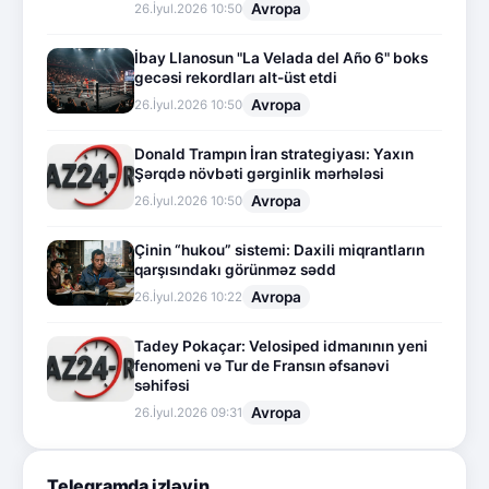
Avropa
26.İyul.2026 10:50
İbay Llanosun "La Velada del Año 6" boks
gecəsi rekordları alt-üst etdi
Avropa
26.İyul.2026 10:50
Donald Trampın İran strategiyası: Yaxın
Şərqdə növbəti gərginlik mərhələsi
Avropa
26.İyul.2026 10:50
Çinin “hukou” sistemi: Daxili miqrantların
qarşısındakı görünməz sədd
Avropa
26.İyul.2026 10:22
Tadey Pokaçar: Velosiped idmanının yeni
fenomeni və Tur de Fransın əfsanəvi
səhifəsi
Avropa
26.İyul.2026 09:31
Telegramda izləyin