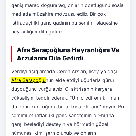
geniş maraq doğuraraq, onların dostluğunu sosial
mediada müzakirə mövzusu edib. Bir çox
istifadəçi iki gənc qadının bu səmimi əlaqəsinə
heyranlığını dilə gətirib.
Afra Saraçoğluna Heyranlığını Və
Arzularını Dilə Gətirdi
Verdiyi açıqlamada Ceren Arslan, lisey yoldaşı
Afra Saraçoğlu
nun əldə etdiyi uğurlarla qürur
duyduğunu vurğulayıb. O, aktrisanın karyera
yüksəlişini təqdir edərək, “Ümid edirəm ki, mən
də onun kimi uğurlu bir aktrisa olaram,” deyib. Bu
səmimi etiraflar, iki gənc sənətçinin bir-birinə
qarşı bəslədiyi dəstəyin və hörmətin gözəl
nümunəsi kimi şərh olunub və onların