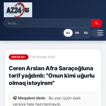
🔍
AZ
EN
RU
29.Noyabr.2025
MARAQLI
Ceren Arslan Afra Saraçoğluna
tərif yağdırdı: "Onun kimi uğurlu
olmaq istəyirəm"
🎧 Məqaləni dinlə:
Bu yazı üçün səsli
versiya hələ hazırlanmayıb.