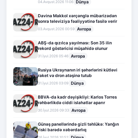
Dünya
04.Avqust.2026 11:06
Davina Makkol xərçənglə mübarizədən
sonra televiziya fəaliyyətinə fasilə verir
Avropa
03.Avqust.2026 00:59
ABŞ-da qızılca yayılması: Son 35 ilin
rekord göstəricisi müşahidə olunur
Avropa
31.İyul.2026 05:46
Rusiya Ukraynanın iri şəhərlərini kütləvi
raket və dron atəşinə tutub
Dünya
31.İyul.2026 03:09
BBVA-da kadr dəyişikliyi: Karlos Torres
rəhbərlikdə ciddi islahatlar aparır
Avropa
30.İyul.2026 09:33
Günəş panellərində gizli təhlükə: Yanğın
riski barədə xəbərdarlıq
Dünya
26.İyul.2026 10:52