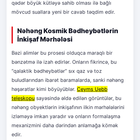
qədər böyük kütləyə sahib olması ilə bağlı
mövcud suallara yeni bir cavab təqdim edir.
Nəhəng Kosmik Bədheybətlərin
İnkişaf Mərhələsi
Bəzi alimlər bu prosesi olduqca maraqlı bir
bənzətmə ilə izah edirlər. Onların fikrincə, bu
“qalaktik bədheybətlər” sıx qaz və toz
buludlarından ibarət baramalarda, sanki nəhəng
həşəratlar kimi böyüyüblər.
Ceyms Uebb
teleskopu
sayəsində əldə edilən görüntülər, bu
nəhəng obyektlərin inkişafının ilkin mərhələlərini
izləməyə imkan yaradır və onların formalaşma
mexanizmini daha dərindən anlamağa kömək
edir.