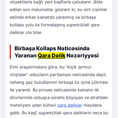
obyektlərlə bağlı yeni kəşflərlə çalxalanır. Əldə
edilən son məlumatlar göstərir ki, bu sirli cisimlər
əslində erkən kainatda yaranmış və birbaşa
kollaps yolu ilə formalaşmış superkütləli qara
dəliklər ola bilər.
Birbaşa Kollaps Nəticəsində
Yaranan
Qara Dəlik
Nəzəriyyəsi
Elmi araşdırmalara görə, bu “kiçik qırmızı
nöqtələr” ulduzların partlaması nəticəsində deyil,
nəhəng qaz buludlarının birbaşa öz içinə çökməsi
ilə yaranıb. Bu proses nəticəsində kainatın ilk
dövrlərində olduqca sürətlə böyüyən və ətrafdakı
materiyanı udan kütləvi
qara dəliklər
meydana
gəlib. Bu kəşf, superkütləli qara dəliklərin necə bu