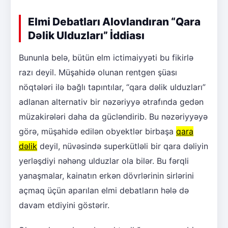
Elmi Debatları Alovlandıran “Qara
Dəlik Ulduzları” İddiası
Bununla belə, bütün elm ictimaiyyəti bu fikirlə
razı deyil. Müşahidə olunan rentgen şüası
nöqtələri ilə bağlı tapıntılar, “qara dəlik ulduzları”
adlanan alternativ bir nəzəriyyə ətrafında gedən
müzakirələri daha da gücləndirib. Bu nəzəriyyəyə
görə, müşahidə edilən obyektlər birbaşa
qara
dəlik
deyil, nüvəsində superkütləli bir qara dəliyin
yerləşdiyi nəhəng ulduzlar ola bilər. Bu fərqli
yanaşmalar, kainatın erkən dövrlərinin sirlərini
açmaq üçün aparılan elmi debatların hələ də
davam etdiyini göstərir.