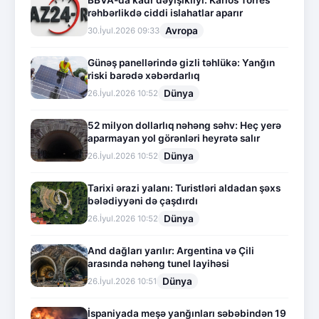
rəhbərlikdə ciddi islahatlar aparır
Avropa
30.İyul.2026 09:33
Günəş panellərində gizli təhlükə: Yanğın
riski barədə xəbərdarlıq
Dünya
26.İyul.2026 10:52
52 milyon dollarlıq nəhəng səhv: Heç yerə
aparmayan yol görənləri heyrətə salır
Dünya
26.İyul.2026 10:52
Tarixi ərazi yalanı: Turistləri aldadan şəxs
bələdiyyəni də çaşdırdı
Dünya
26.İyul.2026 10:52
And dağları yarılır: Argentina və Çili
arasında nəhəng tunel layihəsi
Dünya
26.İyul.2026 10:51
İspaniyada meşə yanğınları səbəbindən 19