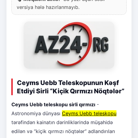
versiya hələ hazırlanmayıb.
Ceyms Uebb Teleskopunun Kəşf
Etdiyi Sirli “Kiçik Qırmızı Nöqtələr”
Ceyms Uebb teleskopu sirli qırmızı
-
Astronomiya dünyası
Ceyms Uebb teleskopu
tərəfindən kainatın dərinliklərində müşahidə
edilən və “kiçik qırmızı nöqtələr” adlandırılan