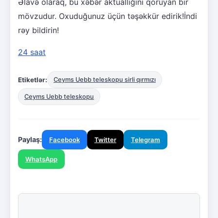
Əlavə olaraq, bu xəbər aktuallığını qoruyan bir
mövzudur. Oxuduğunuz üçün təşəkkür edirik!İndi
rəy bildirin!
24 saat
Etiketlər:
Ceyms Uebb teleskopu sirli qırmızı
Ceyms Uebb teleskopu
Paylaş:
Facebook
Twitter
Telegram
WhatsApp