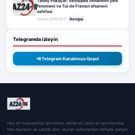
Tadey Pokaçar: Velosiped idmanının yeni
fenomeni və Tur de Fransın əfsanəvi
səhifəsi
Avropa
26.İyul.2026 09:31
Telegramda izləyin
📲 Telegram Kanalımıza Qoşul
Heç bir hüququmuz qorunmur, amma siz yenə də qorunurmuş
kimi davranın və saytda dərc olunan xəbərlərdən istifadə zamanı