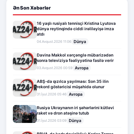
Ən Son Xəbərlər
16 yaşlı rusiyalı tennisçi Kristina Lyutova
dünya reytinqində ciddi irəliləyişə imza
atdı
Dünya
04.Avqust.2026 11:06
Davina Makkol xərçənglə mübarizədən
sonra televiziya fəaliyyətinə fasilə verir
Avropa
03.Avqust.2026 00:59
ABŞ-da qızılca yayılması: Son 35 ilin
rekord göstəricisi müşahidə olunur
Avropa
31.İyul.2026 05:46
Rusiya Ukraynanın iri şəhərlərini kütləvi
raket və dron atəşinə tutub
Dünya
31.İyul.2026 03:09
BBVA-da kadr dəyişikliyi: Karlos Torres