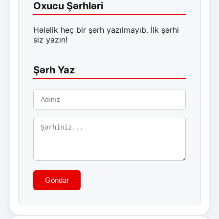
Oxucu Şərhləri
Hələlik heç bir şərh yazılmayıb. İlk şərhi
siz yazın!
Şərh Yaz
Göndər