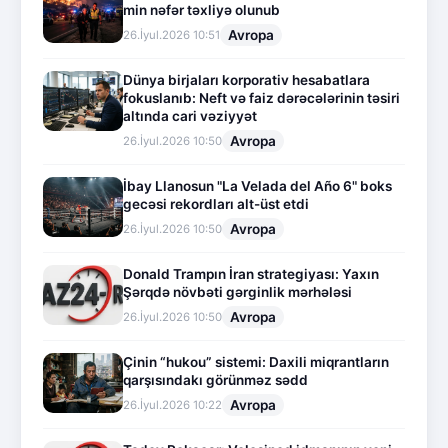
min nəfər təxliyə olunub
Avropa
26.İyul.2026 10:51
Dünya birjaları korporativ hesabatlara
fokuslanıb: Neft və faiz dərəcələrinin təsiri
altında cari vəziyyət
Avropa
26.İyul.2026 10:50
İbay Llanosun "La Velada del Año 6" boks
gecəsi rekordları alt-üst etdi
Avropa
26.İyul.2026 10:50
Donald Trampın İran strategiyası: Yaxın
Şərqdə növbəti gərginlik mərhələsi
Avropa
26.İyul.2026 10:50
Çinin “hukou” sistemi: Daxili miqrantların
qarşısındakı görünməz sədd
Avropa
26.İyul.2026 10:22