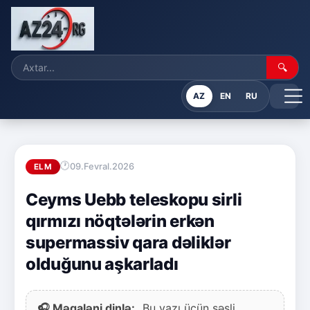
🔍
AZ
EN
RU
09.Fevral.2026
ELM
Ceyms Uebb teleskopu sirli
qırmızı nöqtələrin erkən
supermassiv qara dəliklər
olduğunu aşkarladı
🎧 Məqaləni dinlə:
Bu yazı üçün səsli