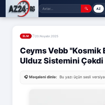
🔍
AZ
20.Noyabr.2025
ELM
Ceyms Vebb "Kosmik E
Ulduz Sistemini Çəkdi
🎧 Məqaləni dinlə:
Bu yazı üçün səsli versiya