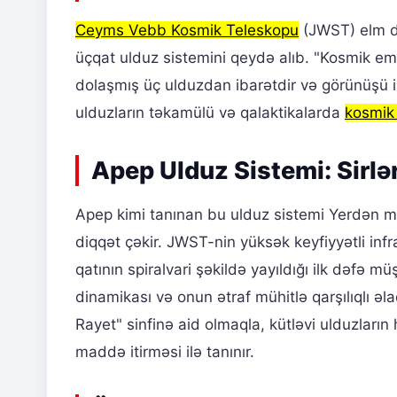
Ceyms Vebb Kosmik Teleskopu
(JWST) elm dü
üçqat ulduz sistemini qeydə alıb. "Kosmik emb
dolaşmış üç ulduzdan ibarətdir və görünüşü 
ulduzların təkamülü və qalaktikalarda
kosmik
Apep Ulduz Sistemi: Sirlər
Apep kimi tanınan bu ulduz sistemi Yerdən minlə
diqqət çəkir. JWST-nin yüksək keyfiyyətli infr
qatının spiralvari şəkildə yayıldığı ilk dəfə 
dinamikası və onun ətraf mühitlə qarşılıqlı əl
Rayet" sinfinə aid olmaqla, kütləvi ulduzları
maddə itirməsi ilə tanınır.