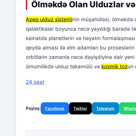
Ölməkdə Olan Ulduzlar v
Apep ulduz sistemi
nin müşahidəsi, ölməkdə o
qalaktikalar boyunca necə yayıldığı barədə t
kainatda planetlərin və həyatın formalaşması 
qeydə alması ilə elm adamları bu prosesləri
orbitlərin zamanla necə dəyişdiyinə dair yeni
ümumilikdə ulduz təkamülü və
kosmik toz
un 
24 saat
Paylaş:
Facebook
Twitter
Telegram
What