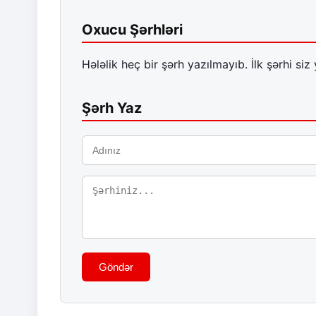
Oxucu Şərhləri
Hələlik heç bir şərh yazılmayıb. İlk şərhi siz 
Şərh Yaz
Göndər