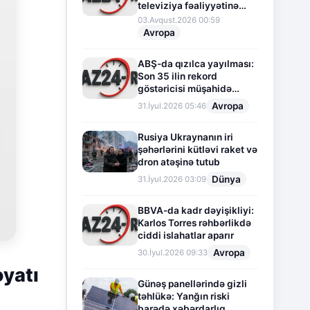
televiziya fəaliyyətinə
fasilə verir
03.Avqust.2026 00:59
Avropa
ABŞ-da qızılca yayılması:
Son 35 ilin rekord
göstəricisi müşahidə
olunur
Avropa
31.İyul.2026 05:46
Rusiya Ukraynanın iri
şəhərlərini kütləvi raket və
dron atəşinə tutub
Dünya
31.İyul.2026 03:09
BBVA-da kadr dəyişikliyi:
Karlos Torres rəhbərlikdə
ciddi islahatlar aparır
Avropa
30.İyul.2026 09:33
yatı
Günəş panellərində gizli
təhlükə: Yanğın riski
barədə xəbərdarlıq