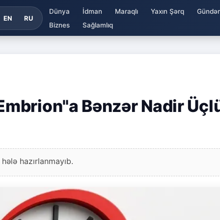
Dünya
İdman
Maraqlı
Yaxın Şərq
Gündə
EN
RU
Biznes
Sağlamlıq
mbrion"a Bənzər Nadir Üçl
 hələ hazırlanmayıb.