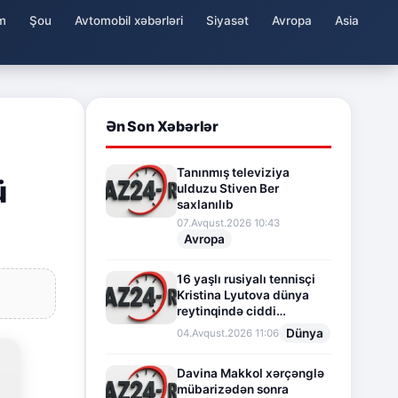
m
Şou
Avtomobil xəbərləri
Siyasət
Avropa
Asia
Ən Son Xəbərlər
Tanınmış televiziya
ü
ulduzu Stiven Ber
saxlanılıb
07.Avqust.2026 10:43
Avropa
16 yaşlı rusiyalı tennisçi
Kristina Lyutova dünya
reytinqində ciddi
irəliləyişə imza atdı
Dünya
04.Avqust.2026 11:06
Davina Makkol xərçənglə
mübarizədən sonra