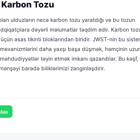
ə Karbon Tozu
lan ulduzların necə karbon tozu yaratdığı və bu tozun
ədqiqatçılara dəyərli məlumatlar təqdim edir. Karbon toz
üçün əsas tikinti bloklarından biridir. JWST-nin bu siste
n mexanizmlərini daha yaxşı başa düşmək, həmçinin uzu
 məhdudiyyətlər təyin etmək imkanı qazanıblar. Bu kəşf,
mənşəyi barədə biliklərimizi zənginləşdirir.
sApp