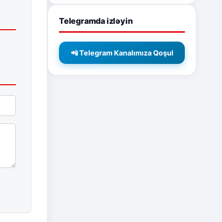
Telegramda izləyin
📲 Telegram Kanalımıza Qoşul