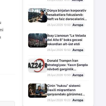
Dünya birjaları korporativ
hesabatlara fokuslanıb:
Neft və faiz dərəcələrinin
u
təsiri altında cari vəziyyət
Avropa
26.İyul.2026 10:50
mi
İbay Llanosun "La Velada
n
del Año 6" boks gecəsi
rekordları alt-üst etdi
Avropa
26.İyul.2026 10:50
Donald Trampın İran
strategiyası: Yaxın Şərqdə
növbəti gərginlik
mərhələsi
Avropa
26.İyul.2026 10:50
Çinin “hukou” sistemi:
Daxili miqrantların
qarşısındakı görünməz
sədd
Avropa
26.İyul.2026 10:22