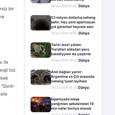
Dünya
26.İyul.2026 10:52
siz bir
inə
52 milyon dollarlıq nəhəng
səhv: Heç yerə aparmayan
yol görənləri heyrətə salır
Dünya
26.İyul.2026 10:52
Tarixi ərazi yalanı:
Turistləri aldadan şəxs
bələdiyyəni də çaşdırdı
Dünya
26.İyul.2026 10:52
ı ilə
rqli toz
And dağları yarılır:
Argentina və Çili arasında
əkkəb
nəhəng tunel layihəsi
i "Qurd-
Dünya
26.İyul.2026 10:51
silə
İspaniyada meşə
yanğınları səbəbindən 19
min nəfər təxliyə olunub
Avropa
26.İyul.2026 10:51