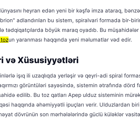
nyasını heyran edən yeni bir kəşfə imza ataraq, bənzər
rion" adlandırılan bu sistem, spiralvari formada bir-bir
ilə tədqiqatçılarda böyük maraq oyadıb. Bu müşahidələr
 toz
un yaranması haqqında yeni məlumatlar vəd edir.
i və Xüsusiyyətləri
rlə işıq ili uzaqlıqda yerləşir və qeyri-adi spiral formas
aqırmızı görüntüləri sayəsində, sistemin ətrafında dörd fə
müşahidə edilib. Bu toz qatları Apep ulduz sisteminin mür
aqəsi haqqında əhəmiyyətli ipuçları verir. Ulduzlardan bir
n həyat dövrünün son mərhələlərində güclü küləklər vasitə