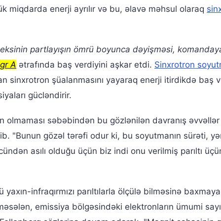
k miqdarda enerji ayrılır və bu, əlavə məhsul olaraq
sin
.
 indeksinin partlayışın ömrü boyunca dəyişməsi, komanday
gr A
ətrafında baş verdiyini aşkar etdi.
Sinxrotron soyu
n sinxrotron şüalanmasını yayaraq enerji itirdikdə baş ve
yaları gücləndirir.
ərin olmaması səbəbindən bu gözlənilən davranış əvvəllər
ib. "Bunun gözəl tərəfi odur ki, bu soyutmanın sürəti, yə
dən asılı olduğu üçün biz indi onu verilmiş parıltı üçü
 yaxın-infraqırmızı parıltılarla ölçülə bilməsinə baxmay
 məsələn, emissiya bölgəsindəki elektronların ümumi say