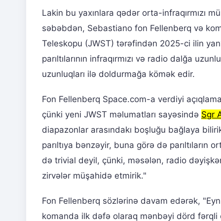
Lakin bu yaxınlara qədər orta-infraqırmızı m
səbəbdən, Sebastiano fon Fellenberq və kom
Teleskopu (JWST) tərəfindən 2025-ci ilin yan
parıltılarının infraqırmızı və radio dalğa uzun
uzunluqları ilə doldurmağa kömək edir.
Fon Fellenberq Space.com-a verdiyi açıqlamada
çünki yeni JWST məlumatları sayəsində
Sgr 
diapazonlar arasındakı boşluğu bağlaya bilirik. 
parıltıya bənzəyir, buna görə də parıltıların o
də trivial deyil, çünki, məsələn, radio dəyişkən
zirvələr müşahidə etmirik."
Fon Fellenberq sözlərinə davam edərək, "Eyni 
komanda ilk dəfə olaraq mənbəyi dörd fərqli