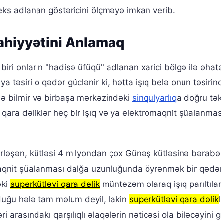
ndeks adlanan göstəricini ölçməyə imkan verib.
Mahiyyətini Anlamaq
biri onların "hadisə üfüqü" adlanan xarici bölgə ilə əhat
ya təsiri o qədər güclənir ki, hətta işıq belə onun təsiri
də bilmir və birbaşa mərkəzindəki
sinqulyarlıq
a doğru tə
, qara dəliklər heç bir işıq və ya elektromaqnit şüalanmas
rləşən, kütləsi 4 milyondan çox Günəş kütləsinə bərabə
maqnit şüalanması dalğa uzunluğunda öyrənmək bir qədə
əki
superkütləvi qara dəlik
müntəzəm olaraq işıq parıltılar
duğu hələ tam məlum deyil, lakin
superkütləvi qara dəlik
 arasındakı qarşılıqlı əlaqələrin nəticəsi ola biləcəyini g