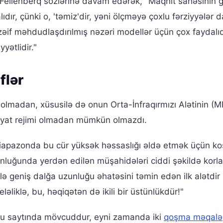
 Fellenberq sözlərinə davam edərək, "Maqnit sahəsinin 
ır, çünki o, 'təmiz'dir, yəni ölçməyə çoxlu fərziyyələr d
if məhdudlaşdırılmış nəzəri modellər üçün çox faydalıd
yətlidir."
flər
olmadan, xüsusilə də onun Orta-İnfraqırmızı Alətinin (MI
yyat rejimi olmadan mümkün olmazdı.
zı diapazonda bu cür yüksək həssaslığı əldə etmək üçün 
nluğunda yerdən edilən müşahidələri ciddi şəkildə korlay
ə geniş dalğa uzunluğu əhatəsini təmin edən ilk alətdir 
ləliklə, bu, həqiqətən də ikili bir üstünlükdür!"
 saytında mövcuddur, eyni zamanda iki
qoşma məqalə