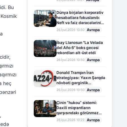
idi. Bu
Dünya birjaları korporativ
 Kosmik
hesabatlara fokuslanıb:
Neft və faiz dərəcələrinin
təsiri altında cari vəziyyət
Avropa
26.İyul.2026 10:50
ğa
İbay Llanosun "La Velada
del Año 6" boks gecəsi
rekordları alt-üst etdi
idir,
Avropa
26.İyul.2026 10:50
qırmızı
Donald Trampın İran
aqırmızı
strategiyası: Yaxın Şərqdə
da heç
növbəti gərginlik
mərhələsi
Avropa
26.İyul.2026 10:50
 bənzəri
Çinin “hukou” sistemi:
Daxili miqrantların
qarşısındakı görünməz
,
sədd
Avropa
26.İyul.2026 10:22
 edə