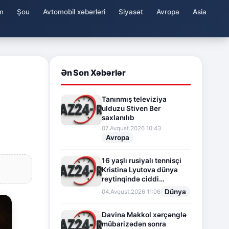
m
Şou
Avtomobil xəbərləri
Siyasət
Avropa
Asia
Ən Son Xəbərlər
Tanınmış televiziya
ulduzu Stiven Ber
saxlanılıb
07.Avqust.2026 10:43
Avropa
16 yaşlı rusiyalı tennisçi
Kristina Lyutova dünya
reytinqində ciddi
irəliləyişə imza atdı
Dünya
04.Avqust.2026 11:06
Davina Makkol xərçənglə
mübarizədən sonra