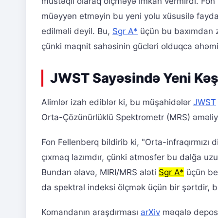
müstəqil olaraq ölçməyə imkan vermirdi. Fon
müəyyən etməyin bu yeni yolu xüsusilə faydalıd
edilməli deyil. Bu,
Sgr A*
üçün bu baxımdan zə
çünki maqnit sahəsinin gücləri olduqca əhəmiy
JWST Sayəsində Yeni Kəş
Alimlər izah ediblər ki, bu müşahidələr
JWST
Orta-Çözünürlüklü Spektrometr (MRS) əməli
Fon Fellenberq bildirib ki, "Orta-infraqırmı
çıxmaq lazımdır, çünki atmosfer bu dalğa uzu
Bundan əlavə, MIRI/MRS aləti
Sgr A*
üçün bel
da spektral indeksi ölçmək üçün bir şərtdir, be
Komandanın araşdırması
arXiv
məqalə deposu