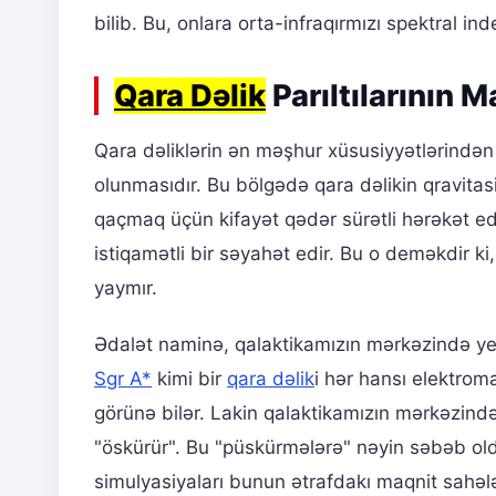
bilib. Bu, onlara orta-infraqırmızı spektral i
Qara Dəlik
Parıltılarının 
Qara dəliklərin ən məşhur xüsusiyyətlərindən 
olunmasıdır. Bu bölgədə qara dəlikin qravitasi
qaçmaq üçün kifayət qədər sürətli hərəkət e
istiqamətli bir səyahət edir. Bu o deməkdir ki
yaymır.
Ədalət naminə, qalaktikamızın mərkəzində ye
Sgr A*
kimi bir
qara dəlik
i hər hansı elektro
görünə bilər. Lakin qalaktikamızın mərkəzind
"öskürür". Bu "püskürmələrə" nəyin səbəb ol
simulyasiyaları bunun ətrafdakı maqnit sahələri