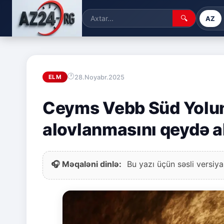
🔍
AZ
28.Noyabr.2025
ELM
Ceyms Vebb Süd Yolun
alovlanmasını qeydə a
🎧 Məqaləni dinlə:
Bu yazı üçün səsli versiya