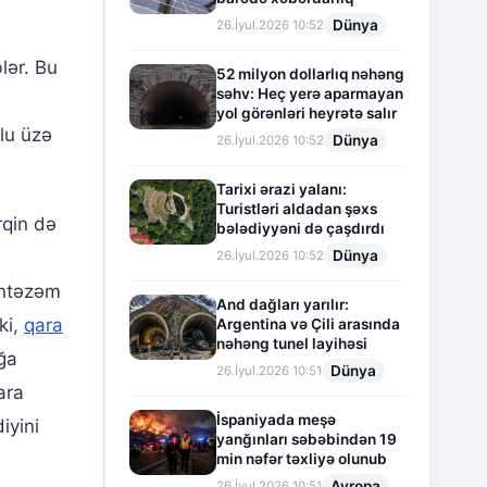
Dünya
26.İyul.2026 10:52
blər. Bu
52 milyon dollarlıq nəhəng
səhv: Heç yerə aparmayan
yol görənləri heyrətə salır
lu üzə
Dünya
26.İyul.2026 10:52
Tarixi ərazi yalanı:
Turistləri aldadan şəxs
rqin də
bələdiyyəni də çaşdırdı
Dünya
26.İyul.2026 10:52
üntəzəm
And dağları yarılır:
ki,
qara
Argentina və Çili arasında
nəhəng tunel layihəsi
ğa
Dünya
26.İyul.2026 10:51
ara
İspaniyada meşə
iyini
yanğınları səbəbindən 19
min nəfər təxliyə olunub
Avropa
26.İyul.2026 10:51