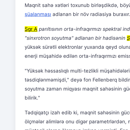
Maqnit sahə xətləri toxunub birləşdikdə, böyü
şüalanması
adlanan bir növ radiasiya buraxır
Sgr A
parıltısının orta-infraqırmızı spektral
"sinxrotron soyutma" adlanan bir hadisənin
S
yüksək sürətli elektronlar yuxarıda qeyd oluna
enerji müşahidə edilən orta-infraqırmızı emissi
"Yüksək həssaslıqlı multi-tezlikli müşahidəl
təsdiqlənməmişdi," deyə fon Fellenberq bildir
soyutma zaman miqyası maqnit sahəsinin gücün
bilirik."
Tədqiqatçı izah edib ki, maqnit sahəsinin gücü
ölçmələr alimlərə onu digər parametrlərdən,