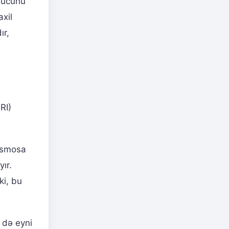
gücünü
axil
ır,
RI)
kosmosa
ır.
ki, bu
də eyni