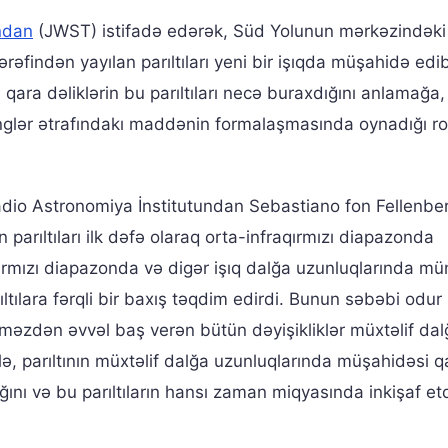
ndan
(JWST) istifadə edərək, Süd Yolunun mərkəzindəki
tərəfindən yayılan parıltıları yeni bir işıqda müşahidə edi
qara dəliklərin bu parıltıları necə buraxdığını anlamağa,
glər ətrafındakı maddənin formalaşmasında oynadığı ro
dio Astronomiya İnstitutundan Sebastiano fon Fellenbe
 parıltıları ilk dəfə olaraq orta-infraqırmızı diapazonda
aqırmızı diapazonda və digər işıq dalğa uzunluqlarında m
tılara fərqli bir baxış təqdim edirdi. Bunun səbəbi odur 
məzdən əvvəl baş verən bütün dəyişikliklər müxtəlif dal
lə, parıltının müxtəlif dalğa uzunluqlarında müşahidəsi q
ığını və bu parıltıların hansı zaman miqyasında inkişaf etd