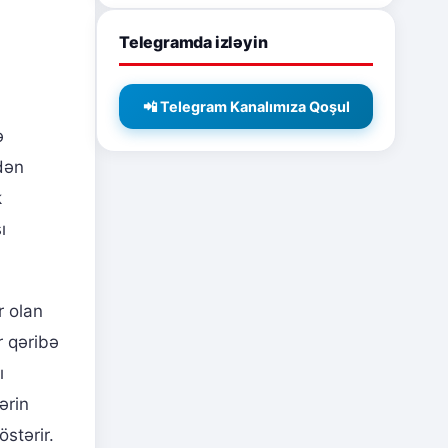
Telegramda izləyin
📲 Telegram Kanalımıza Qoşul
ə
ndən
k
ı
r olan
r qəribə
ı
lərin
östərir.