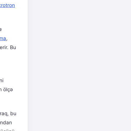
xrotron
a
tma
,
rir. Bu
ni
n ölçə
araq, bu
ından