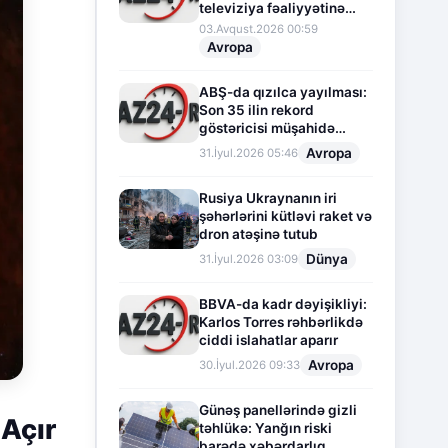
televiziya fəaliyyətinə
fasilə verir
03.Avqust.2026 00:59
Avropa
ABŞ-da qızılca yayılması:
Son 35 ilin rekord
göstəricisi müşahidə
olunur
Avropa
31.İyul.2026 05:46
Rusiya Ukraynanın iri
şəhərlərini kütləvi raket və
dron atəşinə tutub
Dünya
31.İyul.2026 03:09
BBVA-da kadr dəyişikliyi:
Karlos Torres rəhbərlikdə
ciddi islahatlar aparır
Avropa
30.İyul.2026 09:33
Günəş panellərində gizli
 Açır
təhlükə: Yanğın riski
barədə xəbərdarlıq