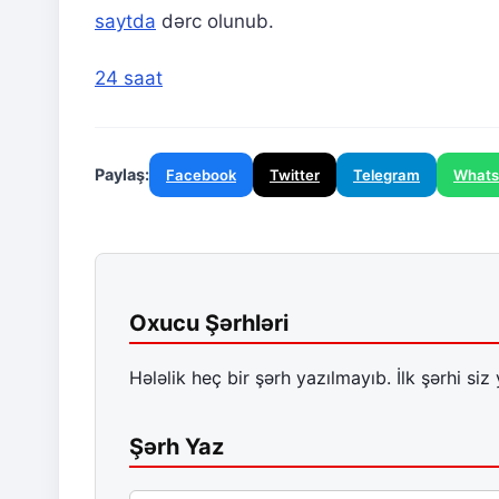
saytda
dərc olunub.
24 saat
Paylaş:
Facebook
Twitter
Telegram
What
Oxucu Şərhləri
Hələlik heç bir şərh yazılmayıb. İlk şərhi siz 
Şərh Yaz