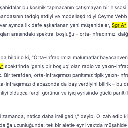
üşahidələr bu kosmik tapmacanın çatışmayan bir hissəsi 
andasının tədqiq etdiyi və modelləşdirdiyi Ceyms Vebb
var ayında ilk dəfə aşkarlanan yeni müşahidələr,
Sgr A*
luqları arasındakı spektral boşluğu – orta-infraqırmızı dal
 bildirib ki, "Orta-infraqırmızı məlumatlar həyəcanveric
A*
spektrində 'geniş bir boşluq' olan radio və yaxın-infra
Bir tərəfdən, orta-infraqırmızı parıltımız tipik yaxın-infr
rta-infraqırmızı diapazonda da baş verdiyini bilirik – bu 
liyi olduqca fərqli görünür və işıq əyrisində güclü parıltı
zamanda, nəticə daha irəli gedir," deyib. O izah edib ki
 dalğa uzunluğunda, tək bir alətlə eyni vaxtda müşahidə