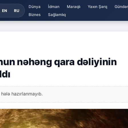
Dünya
İdman
Maraqlı
Yaxın Şərq
Gündə
EN
RU
Biznes
Sağlamlıq
un nəhəng qara dəliyinin
ldı
 hələ hazırlanmayıb.