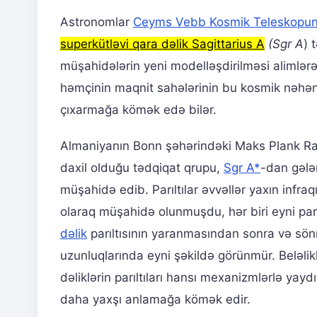
Astronomlar
Ceyms Vebb Kosmik Teleskopu
superkütləvi qara dəlik Sagittarius A
(Sgr A
) 
müşahidələrin yeni modelləşdirilməsi alimlərə 
həmçinin maqnit sahələrinin bu kosmik nəhən
çıxarmağa kömək edə bilər.
Almaniyanın Bonn şəhərindəki Maks Plank Ra
daxil olduğu tədqiqat qrupu,
Sgr A*
-dan gələn
müşahidə edib. Parıltılar əvvəllər yaxın infr
olaraq müşahidə olunmuşdu, hər biri eyni parıl
dəlik
parıltısının yaranmasından sonra və sön
uzunluqlarında eyni şəkildə görünmür. Beləlik
dəliklərin parıltıları hansı mexanizmlərlə yayd
daha yaxşı anlamağa kömək edir.