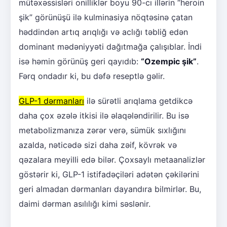
mütəxəssisləri onilliklər boyu 90-cı illərin “heroin
şik” görünüşü ilə kulminasiya nöqtəsinə çatan
həddindən artıq arıqlığı və aclığı təbliğ edən
dominant mədəniyyəti dağıtmağa çalışıblar. İndi
isə həmin görünüş geri qayıdıb:
“Ozempic şik”
.
Fərq ondadır ki, bu dəfə reseptlə gəlir.
GLP-1 dərmanları
ilə sürətli arıqlama getdikcə
daha çox əzələ itkisi ilə əlaqələndirilir. Bu isə
metabolizmanıza zərər verə, sümük sıxlığını
azalda, nəticədə sizi daha zəif, kövrək və
qəzalara meyilli edə bilər. Çoxsaylı metaanalizlər
göstərir ki, GLP-1 istifadəçiləri adətən çəkilərini
geri almadan dərmanları dayandıra bilmirlər. Bu,
daimi dərman asılılığı kimi səslənir.