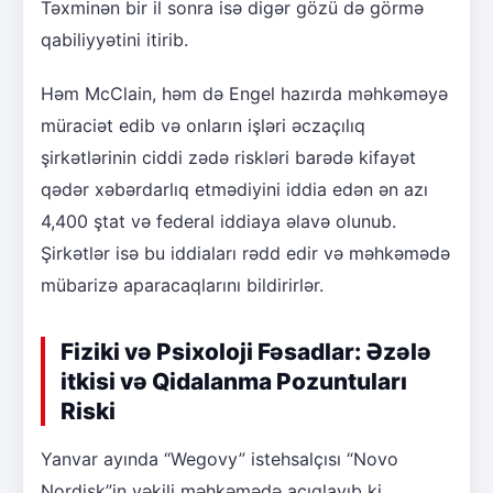
Təxminən bir il sonra isə digər gözü də görmə
qabiliyyətini itirib.
Həm McClain, həm də Engel hazırda məhkəməyə
müraciət edib və onların işləri əczaçılıq
şirkətlərinin ciddi zədə riskləri barədə kifayət
qədər xəbərdarlıq etmədiyini iddia edən ən azı
4,400 ştat və federal iddiaya əlavə olunub.
Şirkətlər isə bu iddiaları rədd edir və məhkəmədə
mübarizə aparacaqlarını bildirirlər.
Fiziki və Psixoloji Fəsadlar: Əzələ
itkisi və Qidalanma Pozuntuları
Riski
Yanvar ayında “Wegovy” istehsalçısı “Novo
Nordisk”in vəkili məhkəmədə açıqlayıb ki,