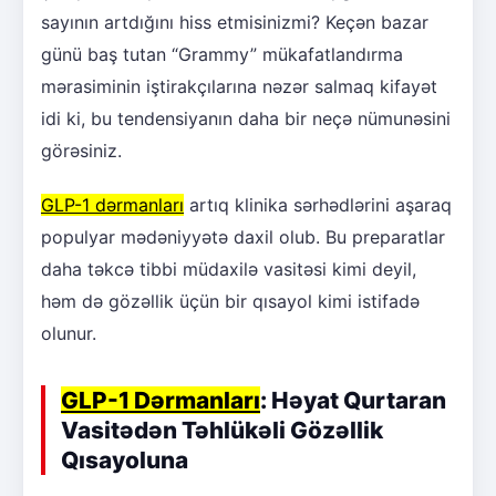
sayının artdığını hiss etmisinizmi? Keçən bazar
günü baş tutan “Grammy” mükafatlandırma
mərasiminin iştirakçılarına nəzər salmaq kifayət
idi ki, bu tendensiyanın daha bir neçə nümunəsini
görəsiniz.
GLP-1 dərmanları
artıq klinika sərhədlərini aşaraq
populyar mədəniyyətə daxil olub. Bu preparatlar
daha təkcə tibbi müdaxilə vasitəsi kimi deyil,
həm də gözəllik üçün bir qısayol kimi istifadə
olunur.
GLP-1 Dərmanları
: Həyat Qurtaran
Vasitədən Təhlükəli Gözəllik
Qısayoluna