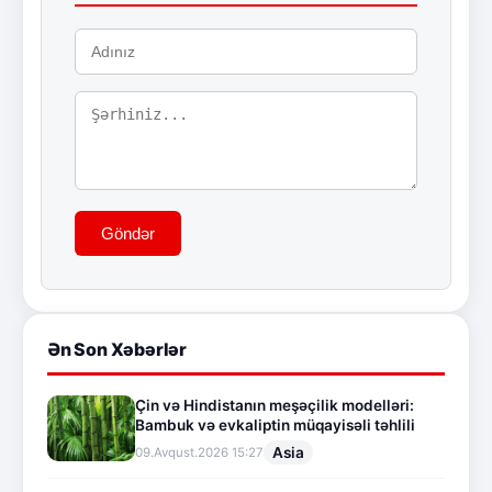
Göndər
Ən Son Xəbərlər
Çin və Hindistanın meşəçilik modelləri:
Bambuk və evkaliptin müqayisəli təhlili
Asia
09.Avqust.2026 15:27