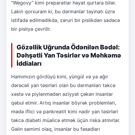
“Wegovy” kimi preparatlar həyat qurtara bilər.
Lakin qorxuram ki, bu dərmanlar təyinatı üzrə
istifadə edilmədikdə, zəruri bir pislikdən sadəcə
bir pisliyə çevrilir.
Gözəllik Uğrunda Ödənilən Bədəl:
Dəhşətli Yan Təsirlər və Məhkəmə
İddiaları
Hamımızın gördüyü kimi, yüngül və ya ağır
dərəcəli yan təsirləri olan bu dərmanları təkcə
xəstə və piylənmədən əziyyət çəkən insanlar
qəbul etmir. Artıq insanlar böyrək problemləri,
mədə iflici və pankreatit kimi nadir yan təsirləri
təkcə diabeti müalicə etmək üçün riskə atmırlar.
Gəlin səmimi olaq, insanlar bu fəsadları