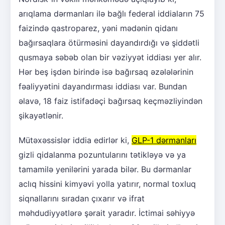
arıqlama dərmanları ilə bağlı federal iddiaların 75
faizində qastroparez, yəni mədənin qidanı
bağırsaqlara ötürməsini dayandırdığı və şiddətli
qusmaya səbəb olan bir vəziyyət iddiası yer alır.
Hər beş işdən birində isə bağırsaq əzələlərinin
fəaliyyətini dayandırması iddiası var. Bundan
əlavə, 18 faiz istifadəçi bağırsaq keçməzliyindən
şikayətlənir.
Mütəxəssislər iddia edirlər ki,
GLP-1 dərmanları
gizli qidalanma pozuntularını tətikləyə və ya
tamamilə yenilərini yarada bilər. Bu dərmanlar
aclıq hissini kimyəvi yolla yatırır, normal toxluq
siqnallarını sıradan çıxarır və ifrat
məhdudiyyətlərə şərait yaradır. İctimai səhiyyə