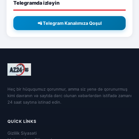
Telegramda izləyin
📲 Telegram Kanalımıza Qoşul
Heç bir hüququmuz qorunmur, amma siz yenə də qorunurmuş
kimi davranın və saytda dərc olunan xəbərlərdən istifadə zamanı
24 saat saytına istinad edin.
QUICK LINKS
Gizlilik Siyasəti