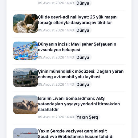
Dünya
09.Avqust.2026 14:43
Çilidə qeyri-adi nailiyyət: 25 yük maşını
torpağı əlləriylə daşıyaraq ev tikdilər
Dünya
09.Avqust.2026 14:40
Dünyanın incisi: Mavi şəhər Şefşauenin
ovsunlayıcı hekayəsi
Dünya
09.Avqust.2026 14:40
Çinin mühəndislik möcüzəsi: Dağları yaran
nəhəng avtomobil yolu layihəsi
Dünya
09.Avqust.2026 14:40
İsrailin Livanı bombardmanı: ABŞ
vətəndaşları yaşayış yerlərini itirməkdən
narahatdır
Yaxın Şərq
09.Avqust.2026 14:40
Yaxın Şərqdə vəziyyət gərginləşir:
Səudiyyə Ərəbistanına hücum təhdidi