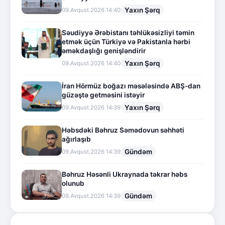
Yaxın Şərq
09.Avqust.2026 14:40
Səudiyyə Ərəbistanı təhlükəsizliyi təmin
etmək üçün Türkiyə və Pakistanla hərbi
əməkdaşlığı genişləndirir
Yaxın Şərq
09.Avqust.2026 14:40
İran Hörmüz boğazı məsələsində ABŞ-dan
güzəştə getməsini istəyir
Yaxın Şərq
09.Avqust.2026 14:39
Həbsdəki Bəhruz Səmədovun səhhəti
ağırlaşıb
Gündəm
09.Avqust.2026 14:39
Bəhruz Həsənli Ukraynada təkrar həbs
olunub
Gündəm
09.Avqust.2026 14:39