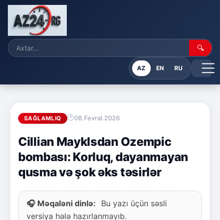
🔍
AZ
EN
RU
08.Fevral.2026
SAĞLAMLIQ
Cillian Mayklsdan Ozempic
bombası: Korluq, dayanmayan
qusma və şok əks təsirlər
🎧 Məqaləni dinlə:
Bu yazı üçün səsli
versiya hələ hazırlanmayıb.