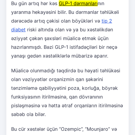
Bu gün artıq hər kəs
GLP-1 dərmanları
nın
yaranma hekayəsini bilir. Bu dərmanlar təhlükəli
dərəcədə artıq çəkisi olan böyükləri və
tip 2
diabet
riski altında olan və ya bu xəstəlikdən
əziyyət çəkən şəxsləri müalicə etmək üçün
hazırlanmışdı. Bəzi GLP-1 istifadəçiləri bir neçə
yanaşı gedən xəstəliklərlə mübarizə aparır.
Müalicə olunmadığı təqdirdə bu həyati təhlükəsi
olan vəziyyətlər orqanizmin qan şəkərini
tənzimləmə qabiliyyətini poza, korluğa, böyrək
funksiyasının itirilməsinə, qan dövranının
pisləşməsinə və hətta ətraf orqanların itirilməsinə
səbəb ola bilər.
Bu cür xəstələr üçün “Ozempic”, “Mounjaro” və