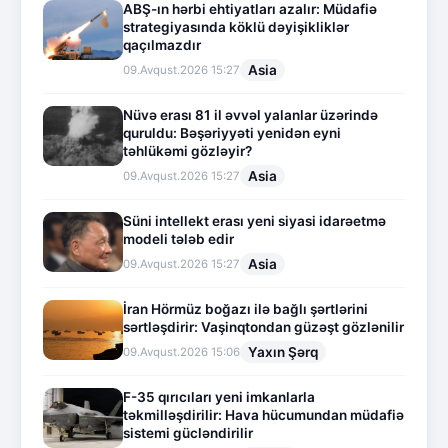
ABŞ-ın hərbi ehtiyatları azalır: Müdafiə
strategiyasında köklü dəyişikliklər
qaçılmazdır
Asia
09.Avqust.2026 15:27
Nüvə erası 81 il əvvəl yalanlar üzərində
quruldu: Bəşəriyyəti yenidən eyni
təhlükəmi gözləyir?
Asia
09.Avqust.2026 15:27
Süni intellekt erası yeni siyasi idarəetmə
modeli tələb edir
Asia
09.Avqust.2026 15:27
İran Hörmüz boğazı ilə bağlı şərtlərini
sərtləşdirir: Vaşinqtondan güzəşt gözlənilir
Yaxın Şərq
09.Avqust.2026 15:06
F-35 qırıcıları yeni imkanlarla
təkmilləşdirilir: Hava hücumundan müdafiə
sistemi gücləndirilir