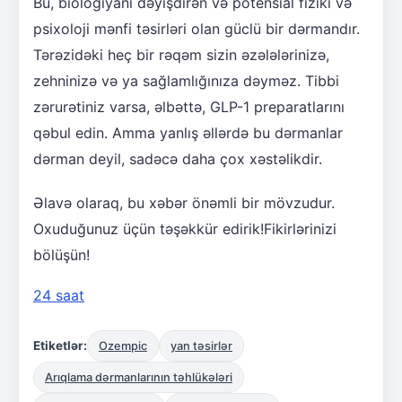
Bu, biologiyanı dəyişdirən və potensial fiziki və
psixoloji mənfi təsirləri olan güclü bir dərmandır.
Tərəzidəki heç bir rəqəm sizin əzələlərinizə,
zehninizə və ya sağlamlığınıza dəyməz. Tibbi
zərurətiniz varsa, əlbəttə, GLP-1 preparatlarını
qəbul edin. Amma yanlış əllərdə bu dərmanlar
dərman deyil, sadəcə daha çox xəstəlikdir.
Əlavə olaraq, bu xəbər önəmli bir mövzudur.
Oxuduğunuz üçün təşəkkür edirik!Fikirlərinizi
bölüşün!
24 saat
Etiketlər:
Ozempic
yan təsirlər
Arıqlama dərmanlarının təhlükələri