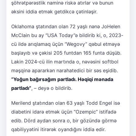
şöhrətpərəstlik naminə riskə atırlar və bunun
əksini iddia etmək getdikcə çətinləşir.
Oklahoma ştatından olan 72 yaşlı nənə JoHelen
McClain bu ay “USA Today”ə bildirib ki, o, 2023-
cü ildə arıqlamaq üçün “Wegovy” qəbul etməyə
başlayıb və çəkisi 205 funtdan 165 funta düşüb.
Lakin 2024-cü ilin martında o, nəvəsini softbol
məşqinə apararkən narahatedici bir səs eşidib.
“Yoğun bağırsağım partladı. Həqiqi mənada
partladı”
, – deyə o bildirib.
Merilend ştatından olan 63 yaşlı Todd Engel isə
diabetini idarə etmək üçün “Ozempic” istifadə
edib. Dörd aydan sonra o, bir gözündə görmə
qabiliyyətini itirərək oyandığını iddia edir.