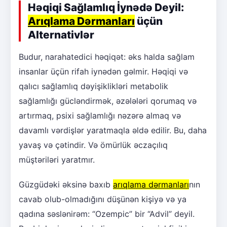
Həqiqi Sağlamlıq İynədə Deyil:
Arıqlama Dərmanları
üçün
Alternativlər
Budur, narahatedici həqiqət: əks halda sağlam
insanlar üçün rifah iynədən gəlmir. Həqiqi və
qalıcı sağlamlıq dəyişiklikləri metabolik
sağlamlığı gücləndirmək, əzələləri qorumaq və
artırmaq, psixi sağlamlığı nəzərə almaq və
davamlı vərdişlər yaratmaqla əldə edilir. Bu, daha
yavaş və çətindir. Və ömürlük əczaçılıq
müştəriləri yaratmır.
Güzgüdəki əksinə baxıb
arıqlama dərmanları
nın
cavab olub-olmadığını düşünən kişiyə və ya
qadına səslənirəm: “Ozempic” bir “Advil” deyil.