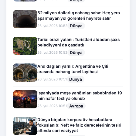
52 milyon dollarlıq nəhəng səhv: Heç yerə
aparmayan yol görənləri heyrətə salır
Dünya
26.İyul.2026 10:52
Tarixi ərazi yalanı: Turistləri aldadan şəxs
bələdiyyəni də çaşdırdı
Dünya
26.İyul.2026 10:52
And dağları yarılır: Argentina və Çili
arasında nəhəng tunel layihəsi
Dünya
26.İyul.2026 10:51
İspaniyada meşə yanğınları səbəbindən 19
min nəfər təxliyə olunub
Avropa
26.İyul.2026 10:51
Dünya birjaları korporativ hesabatlara
fokuslanıb: Neft və faiz dərəcələrinin təsiri
altında cari vəziyyət