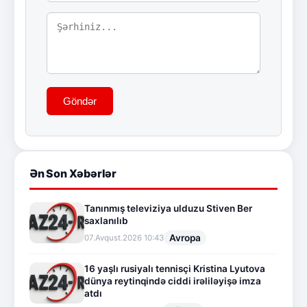
Göndər
Ən Son Xəbərlər
Tanınmış televiziya ulduzu Stiven Ber
saxlanılıb
Avropa
07.Avqust.2026 10:43
16 yaşlı rusiyalı tennisçi Kristina Lyutova
dünya reytinqində ciddi irəliləyişə imza
atdı