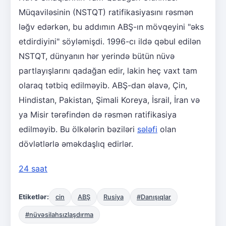
Müqaviləsinin (NSTQT) ratifikasiyasını rəsmən
ləğv edərkən, bu addımın ABŞ-ın mövqeyini "əks
etdirdiyini" söyləmişdi. 1996-cı ildə qəbul edilən
NSTQT, dünyanın hər yerində bütün nüvə
partlayışlarını qadağan edir, lakin heç vaxt tam
olaraq tətbiq edilməyib. ABŞ-dan əlavə, Çin,
Hindistan, Pakistan, Şimali Koreya, İsrail, İran və
ya Misir tərəfindən də rəsmən ratifikasiya
edilməyib. Bu ölkələrin bəziləri
sələfi
olan
dövlətlərlə əməkdaşlıq edirlər.
24 saat
Etiketlər:
cin
ABŞ
Rusiya
#Danışıqlar
#nüvəsilahsızlaşdırma