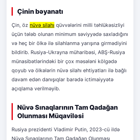
Çinin bəyanatı
Çin, öz
nüvə silahı
qüvvələrini milli təhlükəsizliyi
üçün tələb olunan minimum səviyyədə saxladığını
və heç bir ölkə ilə silahlanma yarışına girmədiyini
bildirib. Rusiya-Ukrayna müharibəsi, ABŞ-Rusiya
münasibətlərindəki bir çox məsələni kölgədə
qoyub və ölkələrin nüvə silahı ehtiyatları ilə bağlı
davam edən danışıqlar barədə ictimaiyyətə
açıqlama verilməyib.
Nüvə Sınaqlarının Tam Qadağan
Olunması Müqaviləsi
Rusiya prezidenti Vladimir Putin, 2023-cü ildə
Nüvə Sınaqlarının Tam Qadağan Olunması