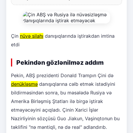
Çin
nüvə silahı
danışıqlarında iştirakdan imtina
etdi
Pekindən gözlənilməz addım
Pekin, ABŞ prezidenti Donald Trampın Çini də
denükləşmə
danışıqlarına cəlb etmək istədiyini
bildirməsindən sonra, bu məsələdə Rusiya və
Amerika Birləşmiş Ştatları ilə birgə iştirak
etməyəcəyini açıqladı. Çinin Xarici İşlər
Nazirliyinin sözçüsü Guo Jiakun, Vaşinqtonun bu
təklifini "nə məntiqli, nə də real" adlandırıb.