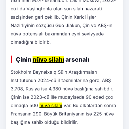
təxminən 90%-nə sahibdir. Lakin Moskva, 2023-
cü ildə Vaşinqtonla olan son silah nəzarəti
sazişindən geri çəkilib. Çinin Xarici İşlər
Nazirliyinin sözçüsü Guo Jiakun, Çin və ABŞ-ın
nüvə potensialı baxımından eyni səviyyədə
olmadığını bildirib.
Çinin
nüvə silahı
arsenalı
Stokholm Beynəlxalq Sülh Araşdırmaları
İnstitutunun 2024-cü il təxminlərinə görə, ABŞ
3,708, Rusiya isə 4,380 nüvə başlığına sahibdir.
Çinin isə 2023-cü illə müqayisədə 90 ədəd çox
olmaqla 500
nüvə silahı
var. Bu ölkələrdən sonra
Fransanın 290, Böyük Britaniyanın isə 225 nüvə
başlığına sahib olduğu bildirilir.