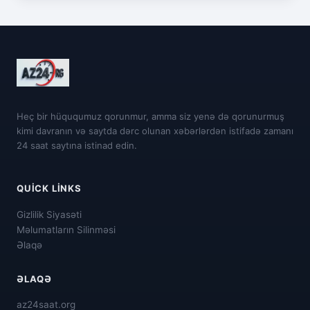
Heç bir hüququmuz qorunmur, amma siz yenə də qorunurmuş
kimi davranın və saytda dərc olunan xəbərlərdən istifadə zamanı
24 saat saytına istinad edin.
QUICK LINKS
Gizlilik Siyasəti
Məlumatların Silinməsi
Əlaqə
ƏLAQƏ
az24saat.org