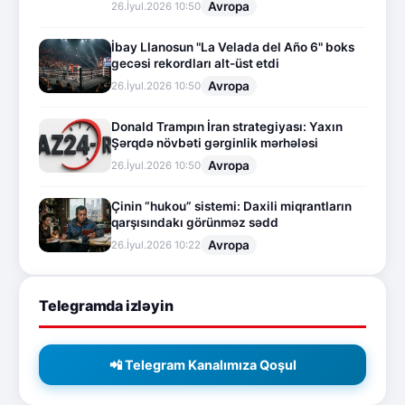
Avropa
26.İyul.2026 10:50
İbay Llanosun "La Velada del Año 6" boks
gecəsi rekordları alt-üst etdi
Avropa
26.İyul.2026 10:50
Donald Trampın İran strategiyası: Yaxın
Şərqdə növbəti gərginlik mərhələsi
Avropa
26.İyul.2026 10:50
Çinin “hukou” sistemi: Daxili miqrantların
qarşısındakı görünməz sədd
Avropa
26.İyul.2026 10:22
Telegramda izləyin
📲 Telegram Kanalımıza Qoşul