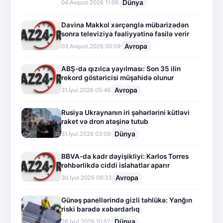
Dünya
04.Avqust.2026 11:06
Davina Makkol xərçənglə mübarizədən
sonra televiziya fəaliyyətinə fasilə verir
Avropa
03.Avqust.2026 00:59
ABŞ-da qızılca yayılması: Son 35 ilin
rekord göstəricisi müşahidə olunur
Avropa
31.İyul.2026 05:46
Rusiya Ukraynanın iri şəhərlərini kütləvi
raket və dron atəşinə tutub
Dünya
31.İyul.2026 03:09
BBVA-da kadr dəyişikliyi: Karlos Torres
rəhbərlikdə ciddi islahatlar aparır
Avropa
30.İyul.2026 09:33
Günəş panellərində gizli təhlükə: Yanğın
riski barədə xəbərdarlıq
Dünya
26.İyul.2026 10:52