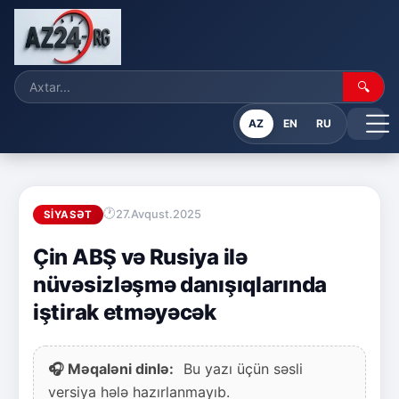
🔍
AZ
EN
RU
27.Avqust.2025
SIYASƏT
Çin ABŞ və Rusiya ilə
nüvəsizləşmə danışıqlarında
iştirak etməyəcək
🎧 Məqaləni dinlə:
Bu yazı üçün səsli
versiya hələ hazırlanmayıb.