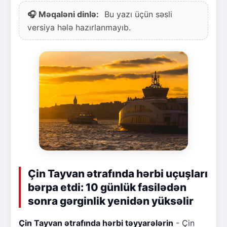
🎧 Məqaləni dinlə:
Bu yazı üçün səsli
versiya hələ hazırlanmayıb.
Çin Tayvan ətrafında hərbi uçuşları
bərpa etdi: 10 günlük fasilədən
sonra gərginlik yenidən yüksəlir
Çin Tayvan ətrafında hərbi təyyarələrin
- Çin