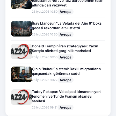
fokuslanıb: Neft və faiz dərəcələrinin təsiri
altında cari vəziyyət
Avropa
26.İyul.2026 10:50
İbay Llanosun "La Velada del Año 6" boks
gecəsi rekordları alt-üst etdi
Avropa
26.İyul.2026 10:50
Donald Trampın İran strategiyası: Yaxın
Şərqdə növbəti gərginlik mərhələsi
Avropa
26.İyul.2026 10:50
Çinin “hukou” sistemi: Daxili miqrantların
qarşısındakı görünməz sədd
Avropa
26.İyul.2026 10:22
Tadey Pokaçar: Velosiped idmanının yeni
fenomeni və Tur de Fransın əfsanəvi
səhifəsi
Avropa
26.İyul.2026 09:31