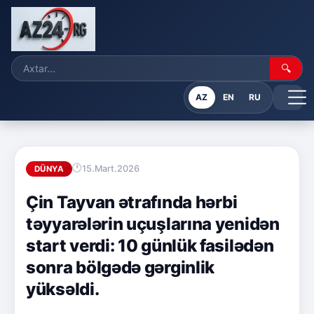
🔍
AZ
EN
RU
15.Mart.2026
DÜNYA
Çin Tayvan ətrafında hərbi
təyyarələrin uçuşlarına yenidən
start verdi: 10 günlük fasilədən
sonra bölgədə gərginlik
yüksəldi.