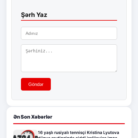
Şərh Yaz
Göndər
Ən Son Xəbərlər
16 yaşlı rusiyalı tennisçi Kristina Lyutova