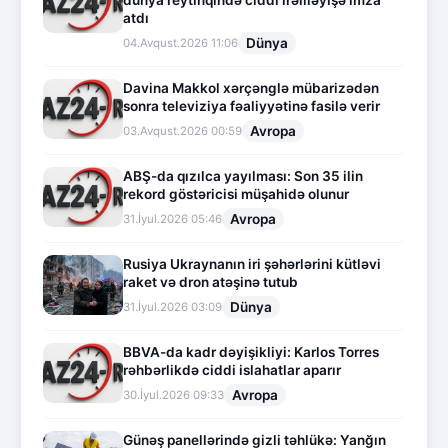
dünya reytinqində ciddi irəliləyişə imza
atdı
Dünya
04.Avqust.2026 11:06
Davina Makkol xərçənglə mübarizədən
sonra televiziya fəaliyyətinə fasilə verir
Avropa
03.Avqust.2026 00:59
ABŞ-da qızılca yayılması: Son 35 ilin
rekord göstəricisi müşahidə olunur
Avropa
31.İyul.2026 05:46
Rusiya Ukraynanın iri şəhərlərini kütləvi
raket və dron atəşinə tutub
Dünya
31.İyul.2026 03:09
BBVA-da kadr dəyişikliyi: Karlos Torres
rəhbərlikdə ciddi islahatlar aparır
Avropa
30.İyul.2026 09:33
Günəş panellərində gizli təhlükə: Yanğın