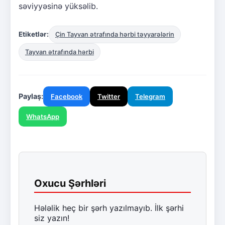
səviyyəsinə yüksəlib.
Etiketlər:
Çin Tayvan ətrafında hərbi təyyarələrin
Tayvan ətrafında hərbi
Paylaş:
Facebook
Twitter
Telegram
WhatsApp
Oxucu Şərhləri
Hələlik heç bir şərh yazılmayıb. İlk şərhi
siz yazın!