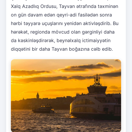
Xalq Azadlıq Ordusu, Tayvan ətrafında təxminən
on gün davam edən qeyri-adi fasilədən sonra
hərbi təyyarə uçuşlarını yenidən aktivləşdirib. Bu
hərəkət, regionda mövcud olan gərginliyi daha
da kəskinləşdirərək, beynəlxalq ictimaiyyətin
diqqətini bir daha Tayvan boğazına cəlb edib.