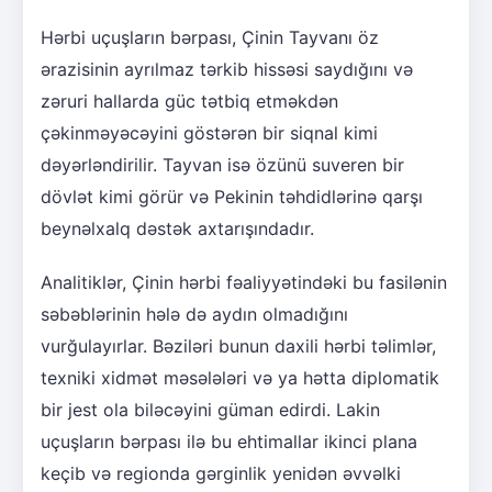
Hərbi uçuşların bərpası, Çinin Tayvanı öz
ərazisinin ayrılmaz tərkib hissəsi saydığını və
zəruri hallarda güc tətbiq etməkdən
çəkinməyəcəyini göstərən bir siqnal kimi
dəyərləndirilir. Tayvan isə özünü suveren bir
dövlət kimi görür və Pekinin təhdidlərinə qarşı
beynəlxalq dəstək axtarışındadır.
Analitiklər, Çinin hərbi fəaliyyətindəki bu fasilənin
səbəblərinin hələ də aydın olmadığını
vurğulayırlar. Bəziləri bunun daxili hərbi təlimlər,
texniki xidmət məsələləri və ya hətta diplomatik
bir jest ola biləcəyini güman edirdi. Lakin
uçuşların bərpası ilə bu ehtimallar ikinci plana
keçib və regionda gərginlik yenidən əvvəlki