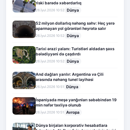
riski barədə xəbərdarlıq
Dünya
26.İyul.2026 10:52
52 milyon dollarlıq nəhəng səhv: Heç yerə
aparmayan yol görənləri heyrətə salır
Dünya
26.İyul.2026 10:52
Tarixi ərazi yalanı: Turistləri aldadan şəxs
bələdiyyəni də çaşdırdı
Dünya
26.İyul.2026 10:52
And dağları yarılır: Argentina və Çili
arasında nəhəng tunel layihəsi
Dünya
26.İyul.2026 10:51
İspaniyada meşə yanğınları səbəbindən 19
min nəfər təxliyə olunub
Avropa
26.İyul.2026 10:51
Dünya birjaları korporativ hesabatlara