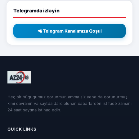
Telegramda izləyin
📲 Telegram Kanalımıza Qoşul
Heç bir hüququmuz qorunmur, amma siz yenə də qorunurmuş
kimi davranın və saytda dərc olunan xəbərlərdən istifadə zamanı
24 saat saytına istinad edin.
QUICK LINKS