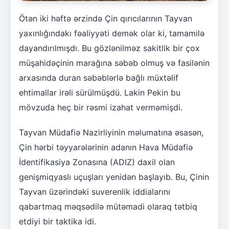
Ötən iki həftə ərzində Çin qırıcılarının Tayvan
yaxınlığındakı fəaliyyəti demək olar ki, tamamilə
dayandırılmışdı. Bu gözlənilməz sakitlik bir çox
müşahidəçinin marağına səbəb olmuş və fasilənin
arxasında duran səbəblərlə bağlı müxtəlif
ehtimallar irəli sürülmüşdü. Lakin Pekin bu
mövzuda heç bir rəsmi izahat verməmişdi.
Tayvan Müdafiə Nazirliyinin məlumatına əsasən,
Çin hərbi təyyarələrinin adanın Hava Müdafiə
İdentifikasiya Zonasına (ADIZ) daxil olan
genişmiqyaslı uçuşları yenidən başlayıb. Bu, Çinin
Tayvan üzərindəki suverenlik iddialarını
qabartmaq məqsədilə mütəmadi olaraq tətbiq
etdiyi bir taktika idi.