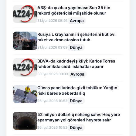
ABŞ-da qızılca yayılması: Son 35 ilin
rekord göstəricisi müşahidə olunur
Avropa
31.İyul.2026 05:46
Rusiya Ukraynanın iri şəhərlərini kütləvi
raket və dron atəşinə tutub
Dünya
31.İyul.2026 03:09
BBVA-da kadr dəyişikliyi: Karlos Torres
rəhbərlikdə ciddi islahatlar aparır
Avropa
30.İyul.2026 09:33
Günəş panellərində gizli təhlükə: Yanğın
riski barədə xəbərdarlıq
Dünya
26.İyul.2026 10:52
52 milyon dollarlıq nəhəng səhv: Heç yerə
aparmayan yol görənləri heyrətə salır
Dünya
26.İyul.2026 10:52