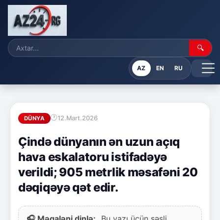
🔍
AZ
EN
RU
12.Mart.2026
DÜNYA
Çində dünyanın ən uzun açıq
hava eskalatoru istifadəyə
verildi; 905 metrlik məsafəni 20
dəqiqəyə qət edir.
🎧 Məqaləni dinlə:
Bu yazı üçün səsli