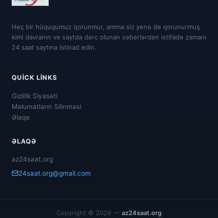
Heç bir hüququmuz qorunmur, amma siz yenə də qorunurmuş
kimi davranın və saytda dərc olunan xəbərlərdən istifadə zamanı
24 saat saytına istinad edin.
QUICK LINKS
Gizlilik Siyasəti
Məlumatların Silinməsi
Əlaqə
ƏLAQƏ
az24saat.org
24saat.org@gmail.com
Copyright © 2026 —
az24saat.org