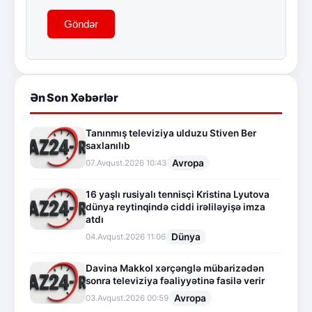
Göndər
Ən Son Xəbərlər
Tanınmış televiziya ulduzu Stiven Ber
saxlanılıb
Avropa
07.Avqust.2026 10:43
16 yaşlı rusiyalı tennisçi Kristina Lyutova
dünya reytinqində ciddi irəliləyişə imza
atdı
Dünya
04.Avqust.2026 11:06
Davina Makkol xərçənglə mübarizədən
sonra televiziya fəaliyyətinə fasilə verir
Avropa
03.Avqust.2026 00:59