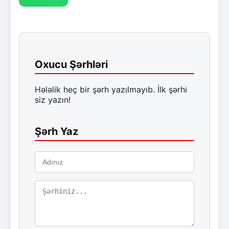
Oxucu Şərhləri
Hələlik heç bir şərh yazılmayıb. İlk şərhi
siz yazın!
Şərh Yaz