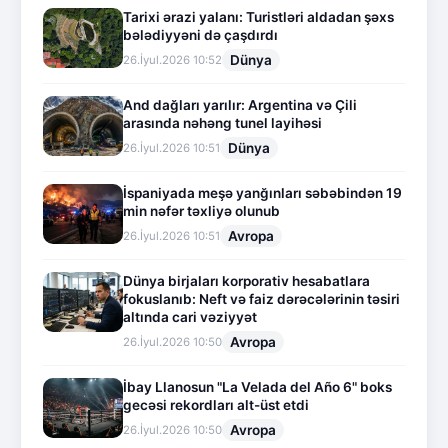
Tarixi ərazi yalanı: Turistləri aldadan şəxs
bələdiyyəni də çaşdırdı
Dünya
26.İyul.2026 10:52
And dağları yarılır: Argentina və Çili
arasında nəhəng tunel layihəsi
Dünya
26.İyul.2026 10:51
İspaniyada meşə yanğınları səbəbindən 19
min nəfər təxliyə olunub
Avropa
26.İyul.2026 10:51
Dünya birjaları korporativ hesabatlara
fokuslanıb: Neft və faiz dərəcələrinin təsiri
altında cari vəziyyət
Avropa
26.İyul.2026 10:50
İbay Llanosun "La Velada del Año 6" boks
gecəsi rekordları alt-üst etdi
Avropa
26.İyul.2026 10:50