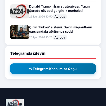
Donald Trampın İran strategiyası: Yaxın
Şərqdə növbəti gərginlik mərhələsi
Avropa
26.İyul.2026 10:50
Çinin “hukou” sistemi: Daxili miqrantların
qarşısındakı görünməz sədd
Avropa
26.İyul.2026 10:22
Telegramda izləyin
📲 Telegram Kanalımıza Qoşul