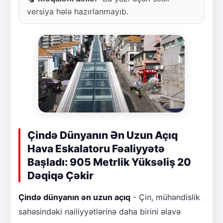
versiya hələ hazırlanmayıb.
Çində Dünyanın Ən Uzun Açıq
Hava Eskalatoru Fəaliyyətə
Başladı: 905 Metrlik Yüksəliş 20
Dəqiqə Çəkir
Çində dünyanın ən uzun açıq
- Çin, mühəndislik
sahəsindəki nailiyyətlərinə daha birini əlavə