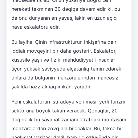
hərəkəti təxminən 20 dəqiqə davam edir ki, bu
da onu dünyanın ən yavaş, lakin ən uzun açıq
hava eskalatoru edir.
Bu layihə, Çinin infrastrukturun inkişafına dair
iddialı mövqeyini bir daha göstərir. Eskalator,
xüsusilə yaşlı və fiziki məhdudiyyətli insanlar
üçün yüksək səviyyədə əlçatanlıq təmin edərək,
onlara da bölgənin mənzərələrindən maneəsiz
şəkildə həzz almaq imkanı yaradır.
Yeni eskalatorun istifadəyə verilməsi, yerli turizm
sektoruna böyük təkan verəcək. Qonaqlar, 20
dəqiqəlik bu səyahət zamanı ətrafdakı möhtəşəm
mənzərələrdən zövq ala biləcəklər. Bu, təkcə bir
nəqliyyat vasitəsi deyil, həm də özlüyündə bir