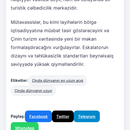
turistik cəlbedicilik mərkəzidir.
Mütəxəssislər, bu kimi layihələrin bölgə
iqtisadiyyatına müsbət təsir göstərəcəyini və
Çinin turizm xəritəsində yeni bir məkan
formalaşdıracağını vurğulayırlar. Eskalatorun
dizaynı və təhlükəsizlik standartları beynəlxalq
səviyyədə yüksək qiymətləndirilir.
Etiketlər:
Çində dünyanın ən uzun açıq
Çində dünyanın uzun
Paylaş:
Facebook
Twitter
Telegram
WhatsApp