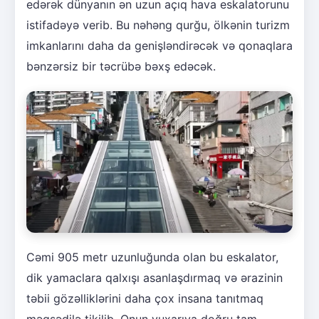
edərək dünyanın ən uzun açıq hava eskalatorunu
istifadəyə verib. Bu nəhəng qurğu, ölkənin turizm
imkanlarını daha da genişləndirəcək və qonaqlara
bənzərsiz bir təcrübə bəxş edəcək.
Cəmi 905 metr uzunluğunda olan bu eskalator,
dik yamaclara qalxışı asanlaşdırmaq və ərazinin
təbii gözəlliklərini daha çox insana tanıtmaq
məqsədilə tikilib. Onun yuxarıya doğru tam