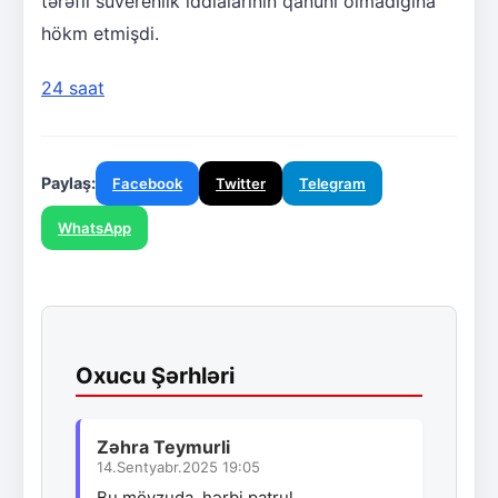
tərəfli suverenlik iddialarının qanuni olmadığına
hökm etmişdi.
24 saat
Paylaş:
Facebook
Twitter
Telegram
WhatsApp
Oxucu Şərhləri
Zəhra Teymurli
14.Sentyabr.2025 19:05
Bu mövzuda, hərbi patrul