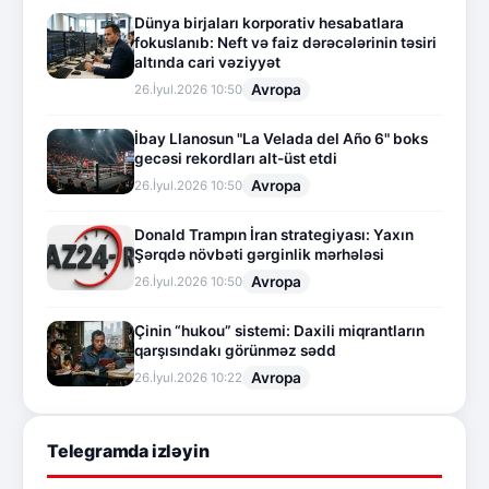
Dünya birjaları korporativ hesabatlara
fokuslanıb: Neft və faiz dərəcələrinin təsiri
altında cari vəziyyət
Avropa
26.İyul.2026 10:50
İbay Llanosun "La Velada del Año 6" boks
gecəsi rekordları alt-üst etdi
Avropa
26.İyul.2026 10:50
Donald Trampın İran strategiyası: Yaxın
Şərqdə növbəti gərginlik mərhələsi
Avropa
26.İyul.2026 10:50
Çinin “hukou” sistemi: Daxili miqrantların
qarşısındakı görünməz sədd
Avropa
26.İyul.2026 10:22
Telegramda izləyin