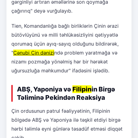
gərginliyi artıran əməllərinə son qoymağa
çağırırıq" deyə vurğulayıb.
Tien, Komandanlığa bağlı birliklərin Çinin ərazi
bütövlüyünü və milli təhlükəsizliyini qətiyyətlə
qorumaq üçün ayıq-sayıq olduğunu bildirərək,
"
Cənubi Çin dənizi
ndə problem yaratmağa və
nizamı pozmağa yönəlmiş hər bir hərəkət
uğursuzluğa məhkumdur" ifadəsini işlədib.
ABŞ, Yaponiya və
Filipin
in Birgə
Təliminə Pekindən Reaksiya
Çin ordusunun patrul fəaliyyətinin, Filipinin
bölgədə ABŞ və Yaponiya ilə təşkil etdiyi birgə
hərbi təlimlə eyni günlərə təsadüf etməsi diqqət
çəkib.