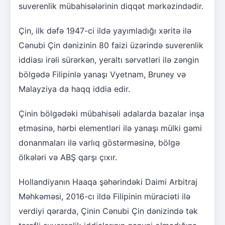
suverenlik mübahisələrinin diqqət mərkəzindədir.
Çin, ilk dəfə 1947-ci ildə yayımladığı xəritə ilə
Cənubi Çin dənizinin 80 faizi üzərində suverenlik
iddiası irəli sürərkən, yeraltı sərvətləri ilə zəngin
bölgədə Filipinlə yanaşı Vyetnam, Bruney və
Malayziya da haqq iddia edir.
Çinin bölgədəki mübahisəli adalarda bazalar inşa
etməsinə, hərbi elementləri ilə yanaşı mülki gəmi
donanmaları ilə varlıq göstərməsinə, bölgə
ölkələri və ABŞ qarşı çıxır.
Hollandiyanın Haaqa şəhərindəki Daimi Arbitraj
Məhkəməsi, 2016-cı ildə Filipinin müraciəti ilə
verdiyi qərarda, Çinin Cənubi Çin dənizində tək