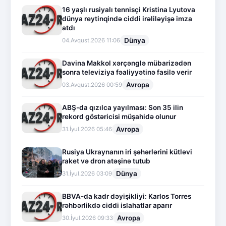
16 yaşlı rusiyalı tennisçi Kristina Lyutova
dünya reytinqində ciddi irəliləyişə imza
atdı
Dünya
04.Avqust.2026 11:06
Davina Makkol xərçənglə mübarizədən
sonra televiziya fəaliyyətinə fasilə verir
Avropa
03.Avqust.2026 00:59
ABŞ-da qızılca yayılması: Son 35 ilin
rekord göstəricisi müşahidə olunur
Avropa
31.İyul.2026 05:46
Rusiya Ukraynanın iri şəhərlərini kütləvi
raket və dron atəşinə tutub
Dünya
31.İyul.2026 03:09
BBVA-da kadr dəyişikliyi: Karlos Torres
rəhbərlikdə ciddi islahatlar aparır
Avropa
30.İyul.2026 09:33