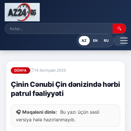
🔍
AZ
EN
RU
14.Sentyabr.2025
DÜNYA
Çinin Cənubi Çin dənizində hərbi
patrul fəaliyyəti
🎧 Məqaləni dinlə:
Bu yazı üçün səsli
versiya hələ hazırlanmayıb.