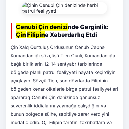
Cənubi Çin dənizi
ndə Gərginlik:
Çin
Filipin
ə Xəbərdarlıq Etdi
Çin Xalq Qurtuluş Ordusunun Cənub Cəbhə
Komandanlığı sözçüsü Tien Cunli, Komandanlığa
bağlı birliklərin 12-14 sentyabr tarixlərində
bölgədə planlı patrul fəaliyyəti həyata keçirdiyini
açıqlayıb. Sözçü Tien, son dövrlərdə Filipinin
bölgədən kənar ölkələrlə birgə patrul fəaliyyətləri
apararaq Cənubi Çin dənizində qanunsuz
suverenlik iddialarını yaymağa çalışdığını və
bunun bölgədə sülhə, sabitliyə zərər verdiyini
müdafiə edib. O, "Filipin tərəfini təxribatlara və