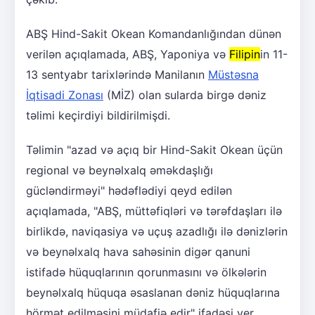
ABŞ Hind-Sakit Okean Komandanlığından dünən
verilən açıqlamada, ABŞ, Yaponiya və
Filipin
in 11-
13 sentyabr tarixlərində Manilanın
Müstəsna
İqtisadi Zonası
(MİZ) olan sularda birgə dəniz
təlimi keçirdiyi bildirilmişdi.
Təlimin "azad və açıq bir Hind-Sakit Okean üçün
regional və beynəlxalq əməkdaşlığı
gücləndirməyi" hədəflədiyi qeyd edilən
açıqlamada, "ABŞ, müttəfiqləri və tərəfdaşları ilə
birlikdə, naviqasiya və uçuş azadlığı ilə dənizlərin
və beynəlxalq hava sahəsinin digər qanuni
istifadə hüquqlarının qorunmasını və ölkələrin
beynəlxalq hüquqa əsaslanan dəniz hüquqlarına
hörmət edilməsini müdafiə edir" ifadəsi yer