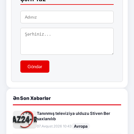
Göndər
Ən Son Xəbərlər
Tanınmış televiziya ulduzu Stiven Ber
saxlanılıb
Avropa
07.Avqust.2026 10:43