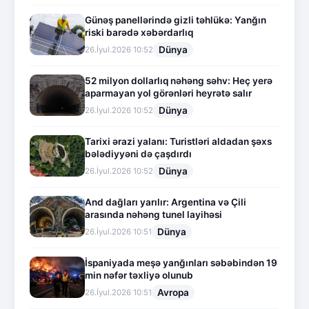
Günəş panellərində gizli təhlükə: Yanğın
riski barədə xəbərdarlıq
Dünya
26.İyul.2026 10:52
52 milyon dollarlıq nəhəng səhv: Heç yerə
aparmayan yol görənləri heyrətə salır
Dünya
26.İyul.2026 10:52
Tarixi ərazi yalanı: Turistləri aldadan şəxs
bələdiyyəni də çaşdırdı
Dünya
26.İyul.2026 10:52
And dağları yarılır: Argentina və Çili
arasında nəhəng tunel layihəsi
Dünya
26.İyul.2026 10:51
İspaniyada meşə yanğınları səbəbindən 19
min nəfər təxliyə olunub
Avropa
26.İyul.2026 10:51