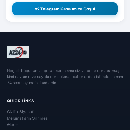
📲 Telegram Kanalımıza Qoşul
Heç bir hüququmuz qorunmur, amma siz yenə də qorunurmuş
kimi davranın və saytda dərc olunan xəbərlərdən istifadə zamanı
24 saat saytına istinad edin.
QUICK LINKS
Gizlilik Siyasəti
Məlumatların Silinməsi
Əlaqə