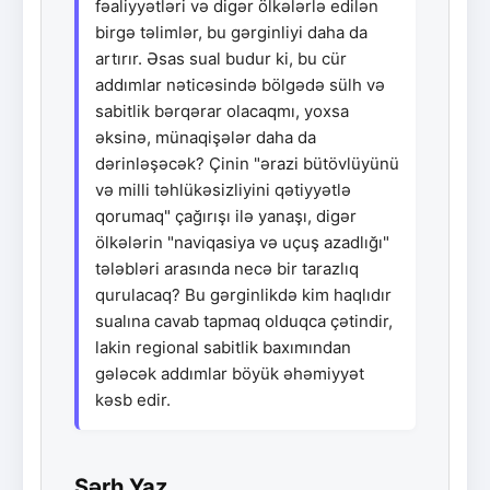
fəaliyyətləri və digər ölkələrlə edilən
birgə təlimlər, bu gərginliyi daha da
artırır. Əsas sual budur ki, bu cür
addımlar nəticəsində bölgədə sülh və
sabitlik bərqərar olacaqmı, yoxsa
əksinə, münaqişələr daha da
dərinləşəcək? Çinin "ərazi bütövlüyünü
və milli təhlükəsizliyini qətiyyətlə
qorumaq" çağırışı ilə yanaşı, digər
ölkələrin "naviqasiya və uçuş azadlığı"
tələbləri arasında necə bir tarazlıq
qurulacaq? Bu gərginlikdə kim haqlıdır
sualına cavab tapmaq olduqca çətindir,
lakin regional sabitlik baxımından
gələcək addımlar böyük əhəmiyyət
kəsb edir.
Şərh Yaz