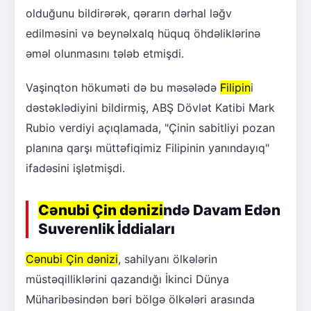
olduğunu bildirərək, qərarın dərhal ləğv
edilməsini və beynəlxalq hüquq öhdəliklərinə
əməl olunmasını tələb etmişdi.
Vaşinqton hökuməti də bu məsələdə
Filipin
i
dəstəklədiyini bildirmiş, ABŞ Dövlət Katibi Mark
Rubio verdiyi açıqlamada, "Çinin sabitliyi pozan
planına qarşı müttəfiqimiz Filipinin yanındayıq"
ifadəsini işlətmişdi.
Cənubi Çin dənizi
ndə Davam Edən
Suverenlik İddiaları
Cənubi Çin dənizi
, sahilyanı ölkələrin
müstəqilliklərini qazandığı İkinci Dünya
Müharibəsindən bəri bölgə ölkələri arasında