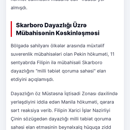
almışdı.
Skarboro Dayazlığı Üzrə
Mübahisənin Kəskinləşməsi
Bölgədə sahilyanı ölkələr arasında müxtəlif
suverenlik mübahisələri olan Pekin hökuməti, 11
sentyabrda Filipin ilə mübahisəli Skarboro
dayazlığını "milli təbiət qoruma sahəsi" elan
etdiyini açıqlamışdı.
Dayazlığın öz Müstəsna İqtisadi Zonası daxilində
yerləşdiyini iddia edən Manila hökuməti, qərara
sərt reaksiya verib. Filipin Xarici İşlər Nazirliyi
Çinin sözügedən dayazlığı milli təbiət qoruma
sahəsi elan etməsinin beynəlxalq hüquqa zidd