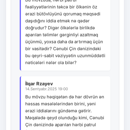
fəaliyyətlərinin təkcə bir ölkənin öz
ərazi bütövlüyünü qorumaq məqsədi
daşıdığını iddia etmək nə qədər
doğrudur? Digər ölkələrlə birlikdə
aparılan təlimlər gərginliyi azaltmaq
üçünmü, yoxsa daha da artırmaq üçün
bir vasitədir? Cənubi Çin dənizindəki
bu qeyri-sabit vəziyyətin uzunmüddətli
nəticələri nələr ola bilər?
İlqar Rzayev
14.Sentyabr.2025 19:00
Bu mövzu həqiqətən də hər dövrün ən
həssas məsələlərindən birini, yəni
ərazi iddialarını gündəmə gətirir.
Məqalədə qeyd olunduğu kimi, Cənubi
Çin dənizində aparılan hərbi patrul