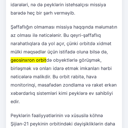
idarələri, nə də peyklərin istehsalçısı missiya
barədə heç bir şərh verməyib.
Şəffaflığın olmaması missiya haqqında məlumatın
az olması ilə nəticələnir. Bu qeyri-şəffaflıq
narahatlıqlara da yol açır, çünki orbitdə xidmət
mülki məqsədlər üçün istifadə oluna bilsə də,
geosinxron orbit
də obyektlərlə görüşmək,
birləşmək və onları idarə etmək imkanları hərbi
nəticələrə malikdir. Bu orbit rabitə, hava
monitorinqi, məsafədən zondlama və raket erkən
xəbərdarlıq sistemləri kimi peyklərə ev sahibliyi
edir.
Peyklərin fəaliyyətlərinin və xüsusilə köhnə
Şijian-21 peykinin orbitindəki dəyişikliklərin daha