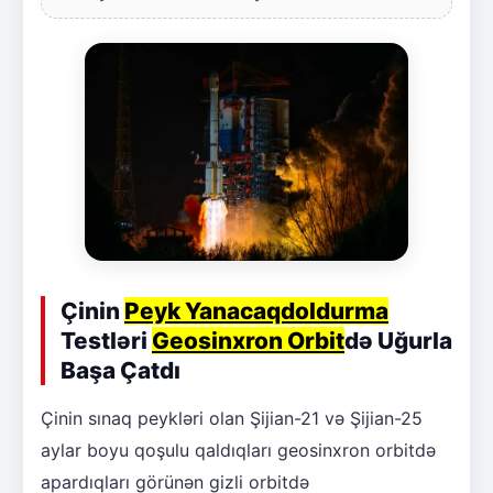
Çinin
Peyk Yanacaqdoldurma
Testləri
Geosinxron Orbit
də Uğurla
Başa Çatdı
Çinin sınaq peykləri olan Şijian-21 və Şijian-25
aylar boyu qoşulu qaldıqları geosinxron orbitdə
apardıqları görünən gizli orbitdə