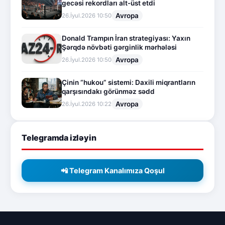
gecəsi rekordları alt-üst etdi
Avropa
26.İyul.2026 10:50
Donald Trampın İran strategiyası: Yaxın
Şərqdə növbəti gərginlik mərhələsi
Avropa
26.İyul.2026 10:50
Çinin “hukou” sistemi: Daxili miqrantların
qarşısındakı görünməz sədd
Avropa
26.İyul.2026 10:22
Telegramda izləyin
📲 Telegram Kanalımıza Qoşul