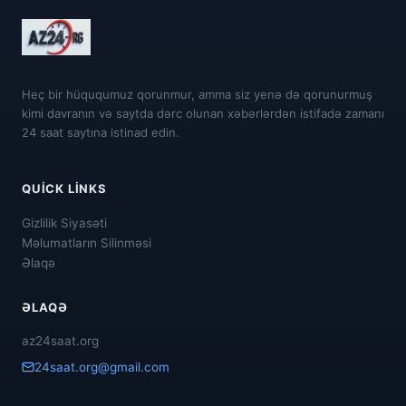
Heç bir hüququmuz qorunmur, amma siz yenə də qorunurmuş
kimi davranın və saytda dərc olunan xəbərlərdən istifadə zamanı
24 saat saytına istinad edin.
QUICK LINKS
Gizlilik Siyasəti
Məlumatların Silinməsi
Əlaqə
ƏLAQƏ
az24saat.org
24saat.org@gmail.com