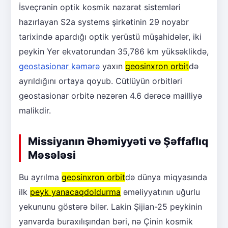
İsveçrənin optik kosmik nəzarət sistemləri
hazırlayan S2a systems şirkətinin 29 noyabr
tarixində apardığı optik yerüstü müşahidələr, iki
peykin Yer ekvatorundan 35,786 km yüksəklikdə,
geostasionar kəmərə
yaxın
geosinxron orbit
də
ayrıldığını ortaya qoyub. Cütlüyün orbitləri
geostasionar orbitə nəzərən 4.6 dərəcə mailliyə
malikdir.
Missiyanın Əhəmiyyəti və Şəffaflıq
Məsələsi
Bu ayrılma
geosinxron orbit
də dünya miqyasında
ilk
peyk yanacaqdoldurma
əməliyyatının uğurlu
yekununu göstərə bilər. Lakin Şijian-25 peykinin
yanvarda buraxılışından bəri, nə Çinin kosmik