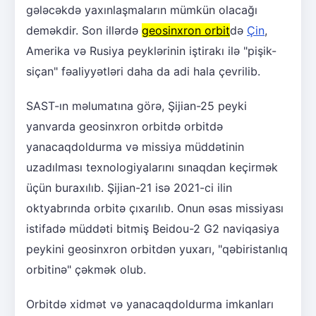
gələcəkdə yaxınlaşmaların mümkün olacağı
deməkdir. Son illərdə
geosinxron orbit
də
Çin
,
Amerika və Rusiya peyklərinin iştirakı ilə "pişik-
siçan" fəaliyyətləri daha da adi hala çevrilib.
SAST-ın məlumatına görə, Şijian-25 peyki
yanvarda geosinxron orbitdə orbitdə
yanacaqdoldurma və missiya müddətinin
uzadılması texnologiyalarını sınaqdan keçirmək
üçün buraxılıb. Şijian-21 isə 2021-ci ilin
oktyabrında orbitə çıxarılıb. Onun əsas missiyası
istifadə müddəti bitmiş Beidou-2 G2 naviqasiya
peykini geosinxron orbitdən yuxarı, "qəbiristanlıq
orbitinə" çəkmək olub.
Orbitdə xidmət və yanacaqdoldurma imkanları