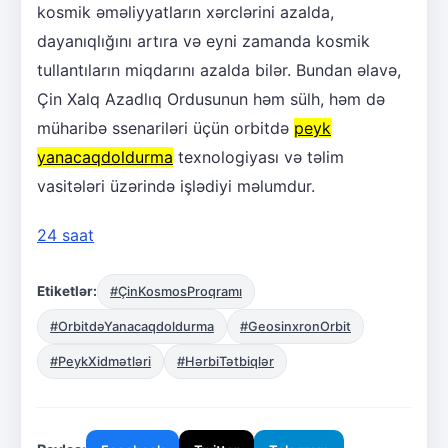
kosmik əməliyyatların xərclərini azalda,
dayanıqlığını artıra və eyni zamanda kosmik
tullantıların miqdarını azalda bilər. Bundan əlavə,
Çin Xalq Azadlıq Ordusunun həm sülh, həm də
müharibə ssenariləri üçün orbitdə
peyk
yanacaqdoldurma
texnologiyası və təlim
vasitələri üzərində işlədiyi məlumdur.
24 saat
Etiketlər:
#ÇinKosmosProqramı
#OrbitdəYanacaqdoldurma
#GeosinxronOrbit
#PeykXidmətləri
#HərbiTətbiqlər