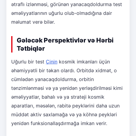
ətraflı izlənməsi, görünən yanacaqdoldurma test
əməliyyatlarının uğurlu olub-olmadığına dair
məlumat verə bilər.
Gələcək Perspektivlər və Hərbi
Tətbiqlər
Uğurlu bir test
Çinin
kosmik imkanları üçün
əhəmiyyətli bir təkan olardı. Orbitdə xidmət, o
cümlədən yanacaqdoldurma, orbitin
tənzimlənməsi və ya yenidən yerləşdirilməsi kimi
əməliyyatlar, bahalı və ya strateji kosmik
aparatları, məsələn, rabitə peyklərini daha uzun
müddət aktiv saxlamağa və ya köhnə peykləri
yenidən funksionallaşdırmağa imkan verir.