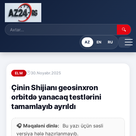
🔍
AZ
EN
RU
30.Noyabr.2025
ELM
Çinin Shijianı geosinxron
orbitdə yanacaq testlərini
tamamlayıb ayrıldı
🎧 Məqaləni dinlə:
Bu yazı üçün səsli
versiya hələ hazırlanmayıb.