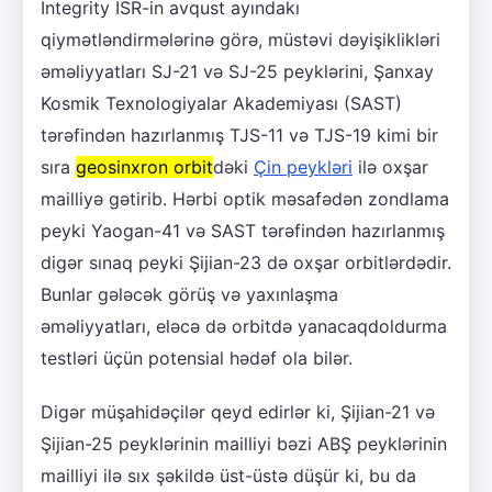
Integrity ISR-in avqust ayındakı
qiymətləndirmələrinə görə, müstəvi dəyişiklikləri
əməliyyatları SJ-21 və SJ-25 peyklərini, Şanxay
Kosmik Texnologiyalar Akademiyası (SAST)
tərəfindən hazırlanmış TJS-11 və TJS-19 kimi bir
sıra
geosinxron orbit
dəki
Çin peykləri
ilə oxşar
mailliyə gətirib. Hərbi optik məsafədən zondlama
peyki Yaogan-41 və SAST tərəfindən hazırlanmış
digər sınaq peyki Şijian-23 də oxşar orbitlərdədir.
Bunlar gələcək görüş və yaxınlaşma
əməliyyatları, eləcə də orbitdə yanacaqdoldurma
testləri üçün potensial hədəf ola bilər.
Digər müşahidəçilər qeyd edirlər ki, Şijian-21 və
Şijian-25 peyklərinin mailliyi bəzi ABŞ peyklərinin
mailliyi ilə sıx şəkildə üst-üstə düşür ki, bu da