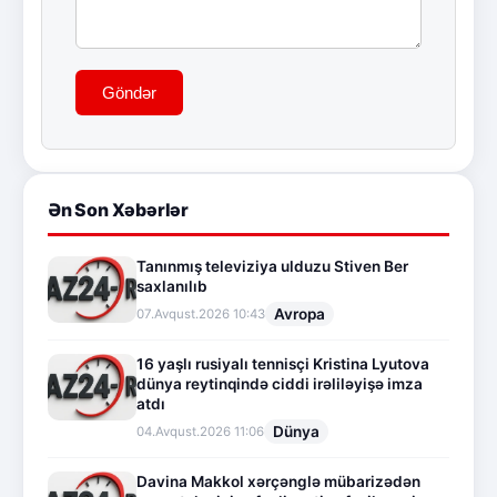
Göndər
Ən Son Xəbərlər
Tanınmış televiziya ulduzu Stiven Ber
saxlanılıb
Avropa
07.Avqust.2026 10:43
16 yaşlı rusiyalı tennisçi Kristina Lyutova
dünya reytinqində ciddi irəliləyişə imza
atdı
Dünya
04.Avqust.2026 11:06
Davina Makkol xərçənglə mübarizədən