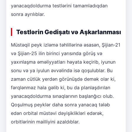
yanacaqdoldurma testlərini tamamladıqdan
sonra ayrılıblar.
Testlərin Gedişatı və Aşkarlanması
Müstəqil peyk izləmə təhlillərinə əsasən, Şijian-21
və Şijian-25 ilin birinci yarısında görüş və
yaxınlaşma əməliyyatları həyata keçirib, iyunun
sonu və ya iyulun əvvəlində isə qoşulublar. Bu
zaman cütlük yerdən görünüşdə demək olar ki,
fərqlənməz hala gəlib ki, bu da planlaşdırılan
yanacaqdoldurma sınaqlarının başlanğıcı olub.
Qoşulmuş peyklər daha sonra yanacaq tələb
edən orbital müstəvi dəyişiklikləri edərək,
orbitlərinin mailliyini azaldıblar.