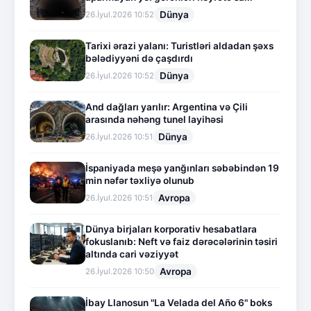
Dünya
26.İyul.2026 10:52
Tarixi ərazi yalanı: Turistləri aldadan şəxs
bələdiyyəni də çaşdırdı
Dünya
26.İyul.2026 10:52
And dağları yarılır: Argentina və Çili
arasında nəhəng tunel layihəsi
Dünya
26.İyul.2026 10:51
İspaniyada meşə yanğınları səbəbindən 19
min nəfər təxliyə olunub
Avropa
26.İyul.2026 10:51
Dünya birjaları korporativ hesabatlara
fokuslanıb: Neft və faiz dərəcələrinin təsiri
altında cari vəziyyət
Avropa
26.İyul.2026 10:50
İbay Llanosun "La Velada del Año 6" boks