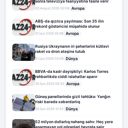
sonra televiziya fəaliyyətinə fasilə verir
Avropa
03.Avqust.2026 00:59
ABŞ-da qızılca yayılması: Son 35 ilin
rekord göstəricisi müşahidə olunur
Avropa
31.İyul.2026 05:46
Rusiya Ukraynanın iri şəhərlərini kütləvi
raket və dron atəşinə tutub
Dünya
31.İyul.2026 03:09
BBVA-da kadr dəyişikliyi: Karlos Torres
rəhbərlikdə ciddi islahatlar aparır
Avropa
30.İyul.2026 09:33
Günəş panellərində gizli təhlükə: Yanğın
riski barədə xəbərdarlıq
Dünya
26.İyul.2026 10:52
52 milyon dollarlıq nəhəng səhv: Heç yerə
aparmayan yol görənləri heyrətə salır