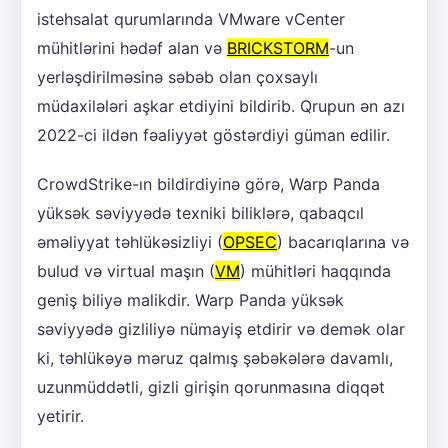
istehsalat qurumlarında VMware vCenter
mühitlərini hədəf alan və
BRICKSTORM
-un
yerləşdirilməsinə səbəb olan çoxsaylı
müdaxilələri aşkar etdiyini bildirib. Qrupun ən azı
2022-ci ildən fəaliyyət göstərdiyi güman edilir.
CrowdStrike-ın bildirdiyinə görə, Warp Panda
yüksək səviyyədə texniki biliklərə, qabaqcıl
əməliyyat təhlükəsizliyi (
OPSEC
) bacarıqlarına və
bulud və virtual maşın (
VM
) mühitləri haqqında
geniş biliyə malikdir. Warp Panda yüksək
səviyyədə gizliliyə nümayiş etdirir və demək olar
ki, təhlükəyə məruz qalmış şəbəkələrə davamlı,
uzunmüddətli, gizli girişin qorunmasına diqqət
yetirir.