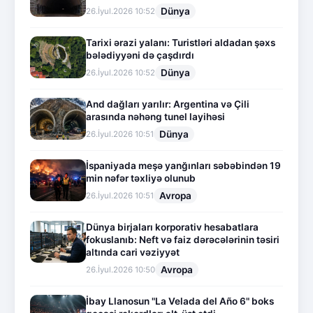
Dünya
26.İyul.2026 10:52
Tarixi ərazi yalanı: Turistləri aldadan şəxs
bələdiyyəni də çaşdırdı
Dünya
26.İyul.2026 10:52
And dağları yarılır: Argentina və Çili
arasında nəhəng tunel layihəsi
Dünya
26.İyul.2026 10:51
İspaniyada meşə yanğınları səbəbindən 19
min nəfər təxliyə olunub
Avropa
26.İyul.2026 10:51
Dünya birjaları korporativ hesabatlara
fokuslanıb: Neft və faiz dərəcələrinin təsiri
altında cari vəziyyət
Avropa
26.İyul.2026 10:50
İbay Llanosun "La Velada del Año 6" boks