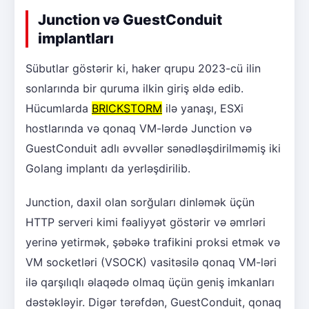
Junction və GuestConduit
implantları
Sübutlar göstərir ki, haker qrupu 2023-cü ilin
sonlarında bir quruma ilkin giriş əldə edib.
Hücumlarda
BRICKSTORM
ilə yanaşı, ESXi
hostlarında və qonaq VM-lərdə Junction və
GuestConduit adlı əvvəllər sənədləşdirilməmiş iki
Golang implantı da yerləşdirilib.
Junction, daxil olan sorğuları dinləmək üçün
HTTP serveri kimi fəaliyyət göstərir və əmrləri
yerinə yetirmək, şəbəkə trafikini proksi etmək və
VM socketləri (VSOCK) vasitəsilə qonaq VM-ləri
ilə qarşılıqlı əlaqədə olmaq üçün geniş imkanları
dəstəkləyir. Digər tərəfdən, GuestConduit, qonaq