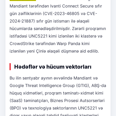
Mandiant tərəfindən Ivanti Connect Secure sıfır
gün zəifliklərinin (CVE-2023-46805 və CVE-
2024-21887) sıfır gün istismarı ilə əlaqəli
hücumlarda sənədləşdirilmişdir. Zərərli proqramın
istifadəsi UNC5221 kimi izlənilən iki klasterə və
CrowdStrike tərəfindən Warp Panda kimi
izlənilən yeni Çinlə əlaqəli düşmənə aid edilib.
Hədəflər və hücum vektorları
Bu ilin sentyabr ayının əvvəlində Mandiant və
Google Threat Intelligence Group (GTIG), ABŞ-da
hüquq xidmətləri, proqram təminatı-xidmət kimi
(SaaS) təminatçıları, Biznes Prosesi Autsorserləri
(BPO) və texnologiya sektorlarının UNC5221 və
digər yaxın əlaqəli təhdid fəaliyyəti klasterləri