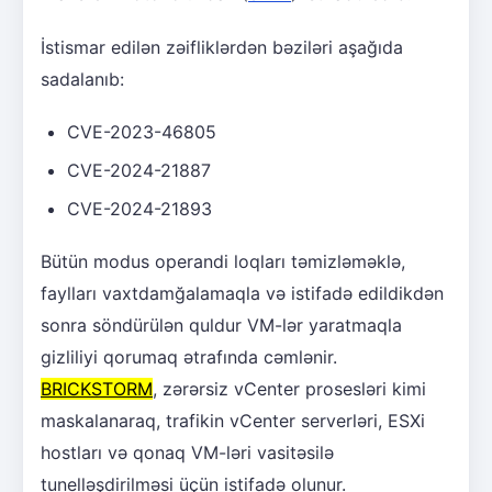
İstismar edilən zəifliklərdən bəziləri aşağıda
sadalanıb:
CVE-2023-46805
CVE-2024-21887
CVE-2024-21893
Bütün modus operandi loqları təmizləməklə,
faylları vaxtdamğalamaqla və istifadə edildikdən
sonra söndürülən quldur VM-lər yaratmaqla
gizliliyi qorumaq ətrafında cəmlənir.
BRICKSTORM
, zərərsiz vCenter prosesləri kimi
maskalanaraq, trafikin vCenter serverləri, ESXi
hostları və qonaq VM-ləri vasitəsilə
tunelləşdirilməsi üçün istifadə olunur.