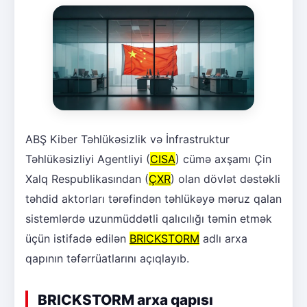
ABŞ Kiber Təhlükəsizlik və İnfrastruktur
Təhlükəsizliyi Agentliyi (
CISA
) cümə axşamı Çin
Xalq Respublikasından (
ÇXR
) olan dövlət dəstəkli
təhdid aktorları tərəfindən təhlükəyə məruz qalan
sistemlərdə uzunmüddətli qalıcılığı təmin etmək
üçün istifadə edilən
BRICKSTORM
adlı arxa
qapının təfərrüatlarını açıqlayıb.
BRICKSTORM arxa qapısı