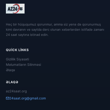
Heç bir hüququmuz qorunmur, amma siz yenə də qorunurmuş
kimi davranın və saytda dərc olunan xəbərlərdən istifadə zamanı
24 saat saytına istinad edin.
QUICK LINKS
Gizlilik Siyasəti
Məlumatların Silinməsi
Əlaqə
ƏLAQƏ
az24saat.org
24saat.org@gmail.com