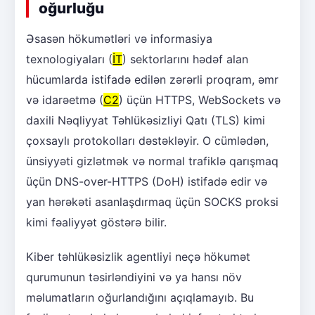
oğurluğu
Əsasən hökumətləri və informasiya
texnologiyaları (
İT
) sektorlarını hədəf alan
hücumlarda istifadə edilən zərərli proqram, əmr
və idarəetmə (
C2
) üçün HTTPS, WebSockets və
daxili Nəqliyyat Təhlükəsizliyi Qatı (TLS) kimi
çoxsaylı protokolları dəstəkləyir. O cümlədən,
ünsiyyəti gizlətmək və normal trafiklə qarışmaq
üçün DNS-over-HTTPS (DoH) istifadə edir və
yan hərəkəti asanlaşdırmaq üçün SOCKS proksi
kimi fəaliyyət göstərə bilir.
Kiber təhlükəsizlik agentliyi neçə hökumət
qurumunun təsirləndiyini və ya hansı növ
məlumatların oğurlandığını açıqlamayıb. Bu