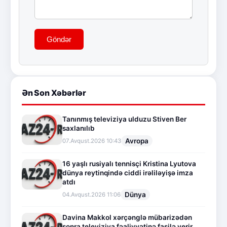
Göndər
Ən Son Xəbərlər
Tanınmış televiziya ulduzu Stiven Ber
saxlanılıb
Avropa
07.Avqust.2026 10:43
16 yaşlı rusiyalı tennisçi Kristina Lyutova
dünya reytinqində ciddi irəliləyişə imza
atdı
Dünya
04.Avqust.2026 11:06
Davina Makkol xərçənglə mübarizədən
sonra televiziya fəaliyyətinə fasilə verir