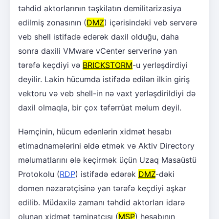
təhdid aktorlarının təşkilatın demilitarizasiya
edilmiş zonasının (
DMZ
) içərisindəki veb serverə
veb shell istifadə edərək daxil olduğu, daha
sonra daxili VMware vCenter serverinə yan
tərəfə keçdiyi və
BRICKSTORM
-u yerləşdirdiyi
deyilir. Lakin hücumda istifadə edilən ilkin giriş
vektoru və veb shell-in nə vaxt yerləşdirildiyi də
daxil olmaqla, bir çox təfərrüat məlum deyil.
Həmçinin, hücum edənlərin xidmət hesabı
etimadnamələrini əldə etmək və Aktiv Directory
məlumatlarını ələ keçirmək üçün Uzaq Masaüstü
Protokolu (
RDP
) istifadə edərək
DMZ
-dəki
domen nəzarətçisinə yan tərəfə keçdiyi aşkar
edilib. Müdaxilə zamanı təhdid aktorları idarə
olunan xidmət təminatçısı (
MSP
) hesabının