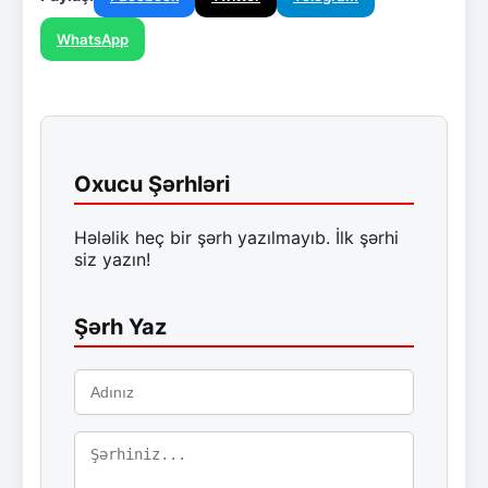
WhatsApp
Oxucu Şərhləri
Hələlik heç bir şərh yazılmayıb. İlk şərhi
siz yazın!
Şərh Yaz