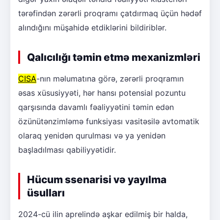
tərəfindən zərərli proqramı çatdırmaq üçün hədəf
alındığını müşahidə etdiklərini bildiriblər.
Qalıcılığı təmin etmə mexanizmləri
CISA
-nın məlumatına görə, zərərli proqramın
əsas xüsusiyyəti, hər hansı potensial pozuntu
qarşısında davamlı fəaliyyətini təmin edən
özünütənzimləmə funksiyası vasitəsilə avtomatik
olaraq yenidən qurulması və ya yenidən
başladılması qabiliyyətidir.
Hücum ssenarisi və yayılma
üsulları
2024-cü ilin aprelində aşkar edilmiş bir halda,