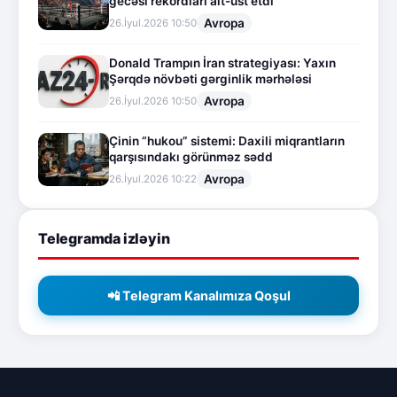
gecəsi rekordları alt-üst etdi
Avropa
26.İyul.2026 10:50
Donald Trampın İran strategiyası: Yaxın
Şərqdə növbəti gərginlik mərhələsi
Avropa
26.İyul.2026 10:50
Çinin “hukou” sistemi: Daxili miqrantların
qarşısındakı görünməz sədd
Avropa
26.İyul.2026 10:22
Telegramda izləyin
📲 Telegram Kanalımıza Qoşul