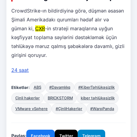
CrowdStrike-ın bildirdiyinə görə, düşmən əsasən
Şimali Amerikadakı qurumları hədəf alır və
güman ki,
ÇXR
-in strateji maraqlarına uyğun
kəşfiyyat toplama səylərini dəstəkləmək üçün
təhlükəyə məruz qalmış şəbəkələrə davamlı, gizli
girişini qoruyur.
24 saat
Etiketlər:
ABŞ
#Davamlılıq
#KiberTəhlükəsizlik
Çinli hakerlər
BRICKSTORM
kiber təhlükəsizlik
VMware vSphere
#ÇinliHakerlər
#WarpPanda
Paylaş:
Facebook
Twitter
Telegram