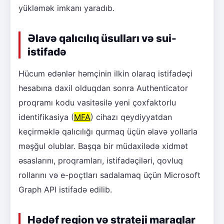
yükləmək imkanı yaradıb.
Əlavə qalıcılıq üsulları və sui-
istifadə
Hücum edənlər həmçinin ilkin olaraq istifadəçi
hesabına daxil olduqdan sonra Authenticator
proqramı kodu vasitəsilə yeni çoxfaktorlu
identifikasiya (
MFA
) cihazı qeydiyyatdan
keçirməklə qalıcılığı qurmaq üçün əlavə yollarla
məşğul olublar. Başqa bir müdaxilədə xidmət
əsaslarını, proqramları, istifadəçiləri, qovluq
rollarını və e-poçtları sadalamaq üçün Microsoft
Graph API istifadə edilib.
Hədəf region və strateji maraqlar