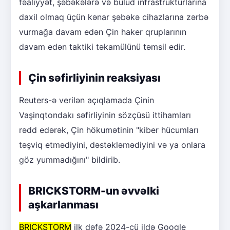
fəaliyyət, şəbəkələrə və bulud infrastrukturlarına
daxil olmaq üçün kənar şəbəkə cihazlarına zərbə
vurmağa davam edən Çin haker qruplarının
davam edən taktiki təkamülünü təmsil edir.
Çin səfirliyinin reaksiyası
Reuters-ə verilən açıqlamada Çinin
Vaşinqtondakı səfirliyinin sözçüsü ittihamları
rədd edərək, Çin hökumətinin "kiber hücumları
təşviq etmədiyini, dəstəkləmədiyini və ya onlara
göz yummadığını" bildirib.
BRICKSTORM-un əvvəlki
aşkarlanması
BRICKSTORM
ilk dəfə 2024-cü ildə Google