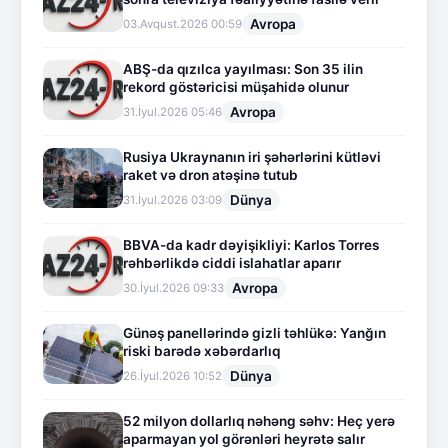
Avropa
03.Avqust.2026 00:59
ABŞ-da qızılca yayılması: Son 35 ilin
rekord göstəricisi müşahidə olunur
Avropa
31.İyul.2026 05:46
Rusiya Ukraynanın iri şəhərlərini kütləvi
raket və dron atəşinə tutub
Dünya
31.İyul.2026 03:09
BBVA-da kadr dəyişikliyi: Karlos Torres
rəhbərlikdə ciddi islahatlar aparır
Avropa
30.İyul.2026 09:33
Günəş panellərində gizli təhlükə: Yanğın
riski barədə xəbərdarlıq
Dünya
26.İyul.2026 10:52
52 milyon dollarlıq nəhəng səhv: Heç yerə
aparmayan yol görənləri heyrətə salır