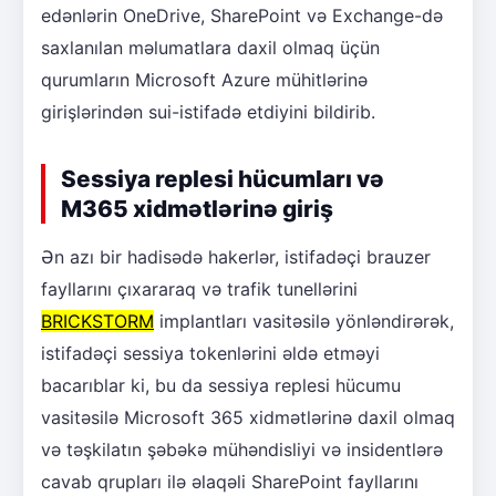
edənlərin OneDrive, SharePoint və Exchange-də
saxlanılan məlumatlara daxil olmaq üçün
qurumların Microsoft Azure mühitlərinə
girişlərindən sui-istifadə etdiyini bildirib.
Sessiya replesi hücumları və
M365 xidmətlərinə giriş
Ən azı bir hadisədə hakerlər, istifadəçi brauzer
fayllarını çıxararaq və trafik tunellərini
BRICKSTORM
implantları vasitəsilə yönləndirərək,
istifadəçi sessiya tokenlərini əldə etməyi
bacarıblar ki, bu da sessiya replesi hücumu
vasitəsilə Microsoft 365 xidmətlərinə daxil olmaq
və təşkilatın şəbəkə mühəndisliyi və insidentlərə
cavab qrupları ilə əlaqəli SharePoint fayllarını