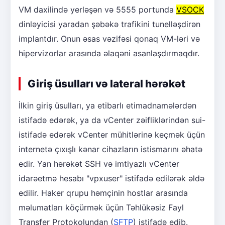
VM daxilində yerləşən və 5555 portunda
VSOCK
dinləyicisi yaradan şəbəkə trafikini tunelləşdirən
implantdır. Onun əsas vəzifəsi qonaq VM-ləri və
hipervizorlar arasında əlaqəni asanlaşdırmaqdır.
Giriş üsulları və lateral hərəkət
İlkin giriş üsulları, ya etibarlı etimadnamələrdən
istifadə edərək, ya da vCenter zəifliklərindən sui-
istifadə edərək vCenter mühitlərinə keçmək üçün
internetə çıxışlı kənar cihazların istismarını əhatə
edir. Yan hərəkət SSH və imtiyazlı vCenter
idarəetmə hesabı "vpxuser" istifadə edilərək əldə
edilir. Haker qrupu həmçinin hostlar arasında
məlumatları köçürmək üçün Təhlükəsiz Fayl
Transfer Protokolundan (
SFTP
) istifadə edib.