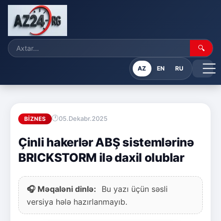
🔍
AZ
EN
RU
05.Dekabr.2025
BIZNES
Çinli hakerlər ABŞ sistemlərinə
BRICKSTORM ilə daxil olublar
🎧 Məqaləni dinlə:
Bu yazı üçün səsli
versiya hələ hazırlanmayıb.