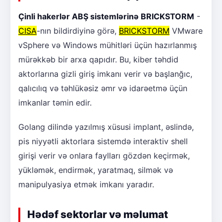
Çinli hakerlər ABŞ sistemlərinə BRICKSTORM
-
CISA
-nın bildirdiyinə görə,
BRICKSTORM
VMware
vSphere və Windows mühitləri üçün hazırlanmış
mürəkkəb bir arxa qapıdır. Bu, kiber təhdid
aktorlarına gizli giriş imkanı verir və başlanğıc,
qalıcılıq və təhlükəsiz əmr və idarəetmə üçün
imkanlar təmin edir.
Golang dilində yazılmış xüsusi implant, əslində,
pis niyyətli aktorlara sistemdə interaktiv shell
girişi verir və onlara faylları gözdən keçirmək,
yükləmək, endirmək, yaratmaq, silmək və
manipulyasiya etmək imkanı yaradır.
Hədəf sektorlar və məlumat