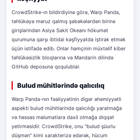
CrowdStrike-ın bildirdiyinə görə, Warp Panda,
təhlükəyə məruz qalmış şəbəkələrdən birinə
girişlərindən Asiya Sakit Okeanı hökumət
qurumuna qarşı ibtidai kəşfiyyatda iştirak etmək
üçün istifadə edib. Onlar həmçinin müxtəlif kiber
təhlükəsizlik bloqlarına və Mandarin dilində
GitHub deposuna qoşulublar.
Bulud mühitlərində qalıcılıq
Warp Panda-nın fəaliyyətinin digər əhəmiyyətli
aspekti bulud mühitlərində qalıcılığı yaratmağa
və həssas məlumatlara daxil olmağa diqqət
yetirməsidir. CrowdStrike, onu "bulud şüurlu
düşmən" kimi xarakterizə edərək, hücum