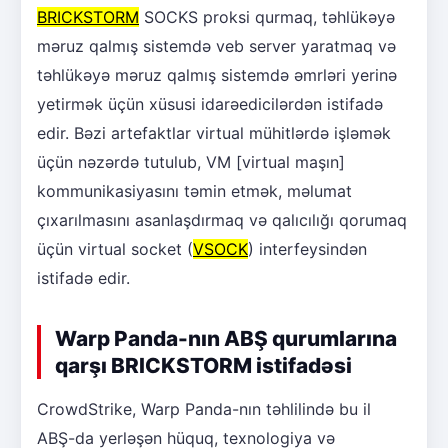
BRICKSTORM
SOCKS proksi qurmaq, təhlükəyə
məruz qalmış sistemdə veb server yaratmaq və
təhlükəyə məruz qalmış sistemdə əmrləri yerinə
yetirmək üçün xüsusi idarəedicilərdən istifadə
edir. Bəzi artefaktlar virtual mühitlərdə işləmək
üçün nəzərdə tutulub, VM [virtual maşın]
kommunikasiyasını təmin etmək, məlumat
çıxarılmasını asanlaşdırmaq və qalıcılığı qorumaq
üçün virtual socket (
VSOCK
) interfeysindən
istifadə edir.
Warp Panda-nın ABŞ qurumlarına
qarşı BRICKSTORM istifadəsi
CrowdStrike, Warp Panda-nın təhlilində bu il
ABŞ-da yerləşən hüquq, texnologiya və