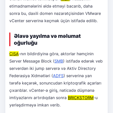
etimadnamələrini əldə etməyi bacarıb, daha
sonra bu, daxili domen nəzarətçisindən VMware
vCenter serverinə keçmək üçün istifadə edilib.
Əlavə yayılma və məlumat
oğurluğu
CISA
-nın bildirdiyinə görə, aktorlar həmçinin
Server Message Block (
SMB
) istifadə edərək veb
serverdən iki jump serverə və Aktiv Directory
Federasiya Xidmətləri (
ADFS
) serverinə yan
tərəfə keçərək, sonuncudan kriptoqrafik açarları
çıxarıblar. vCenter-ə giriş, nəticədə düşmənə
imtiyazlarını artırdıqdan sonra
BRICKSTORM
-u
yerləşdirməyə imkan verib.