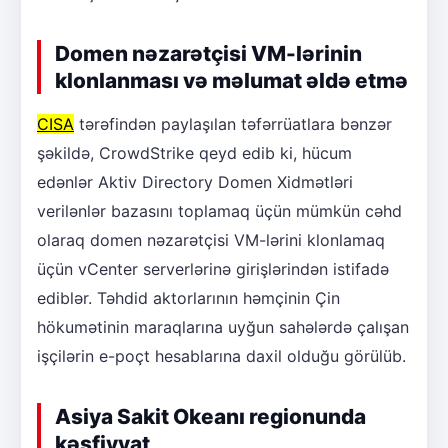
Domen nəzarətçisi VM-lərinin
klonlanması və məlumat əldə etmə
CISA
tərəfindən paylaşılan təfərrüatlara bənzər
şəkildə, CrowdStrike qeyd edib ki, hücum
edənlər Aktiv Directory Domen Xidmətləri
verilənlər bazasını toplamaq üçün mümkün cəhd
olaraq domen nəzarətçisi VM-lərini klonlamaq
üçün vCenter serverlərinə girişlərindən istifadə
ediblər. Təhdid aktorlarının həmçinin Çin
hökumətinin maraqlarına uyğun sahələrdə çalışan
işçilərin e-poçt hesablarına daxil olduğu görülüb.
Asiya Sakit Okeanı regionunda
kəşfiyyat