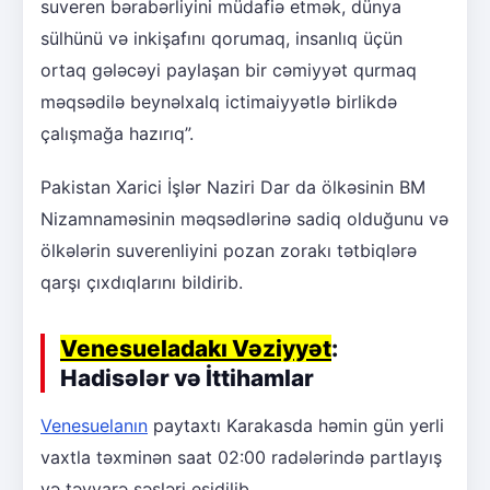
suveren bərabərliyini müdafiə etmək, dünya
sülhünü və inkişafını qorumaq, insanlıq üçün
ortaq gələcəyi paylaşan bir cəmiyyət qurmaq
məqsədilə beynəlxalq ictimaiyyətlə birlikdə
çalışmağa hazırıq”.
Pakistan Xarici İşlər Naziri Dar da ölkəsinin BM
Nizamnaməsinin məqsədlərinə sadiq olduğunu və
ölkələrin suverenliyini pozan zorakı tətbiqlərə
qarşı çıxdıqlarını bildirib.
Venesueladakı Vəziyyət
:
Hadisələr və İttihamlar
Venesuelanın
paytaxtı Karakasda həmin gün yerli
vaxtla təxminən saat 02:00 radələrində partlayış
və təyyarə səsləri eşidilib.