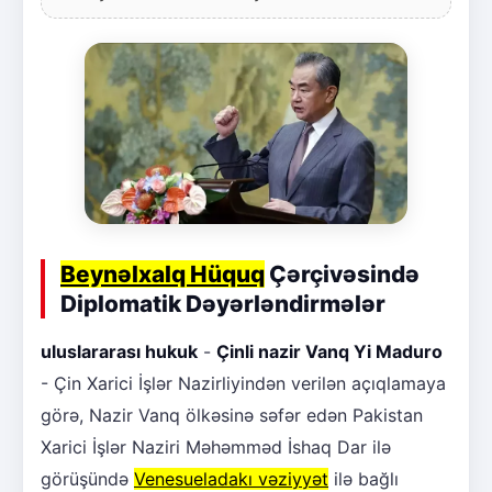
Beynəlxalq Hüquq
Çərçivəsində
Diplomatik Dəyərləndirmələr
uluslararası hukuk
-
Çinli nazir Vanq Yi Maduro
- Çin Xarici İşlər Nazirliyindən verilən açıqlamaya
görə, Nazir Vanq ölkəsinə səfər edən Pakistan
Xarici İşlər Naziri Məhəmməd İshaq Dar ilə
görüşündə
Venesueladakı vəziyyət
ilə bağlı