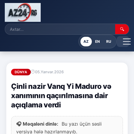
🔍
AZ
EN
RU
05.Yanvar.2026
DÜNYA
Çinli nazir Vanq Yi Maduro və
xanımının qaçırılmasına dair
açıqlama verdi
🎧 Məqaləni dinlə:
Bu yazı üçün səsli
versiya hələ hazırlanmayıb.