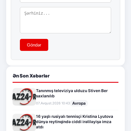
Göndər
Ən Son Xəbərlər
Tanınmış televiziya ulduzu Stiven Ber
saxlanılıb
Avropa
07.Avqust.2026 10:43
16 yaşlı rusiyalı tennisçi Kristina Lyutova
dünya reytinqində ciddi irəliləyişə imza
atdı