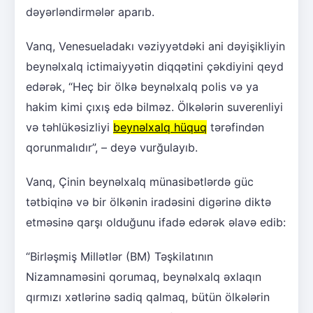
dəyərləndirmələr aparıb.
Vanq, Venesueladakı vəziyyətdəki ani dəyişikliyin
beynəlxalq ictimaiyyətin diqqətini çəkdiyini qeyd
edərək, “Heç bir ölkə beynəlxalq polis və ya
hakim kimi çıxış edə bilməz. Ölkələrin suverenliyi
və təhlükəsizliyi
beynəlxalq hüquq
tərəfindən
qorunmalıdır”, – deyə vurğulayıb.
Vanq, Çinin beynəlxalq münasibətlərdə güc
tətbiqinə və bir ölkənin iradəsini digərinə diktə
etməsinə qarşı olduğunu ifadə edərək əlavə edib:
“Birləşmiş Millətlər (BM) Təşkilatının
Nizamnaməsini qorumaq, beynəlxalq əxlaqın
qırmızı xətlərinə sadiq qalmaq, bütün ölkələrin