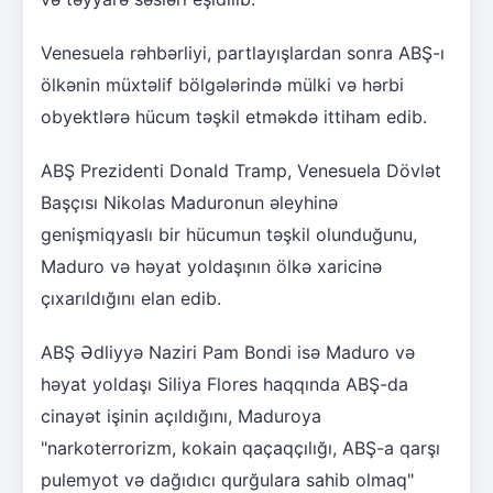
Venesuela rəhbərliyi, partlayışlardan sonra ABŞ-ı
ölkənin müxtəlif bölgələrində mülki və hərbi
obyektlərə hücum təşkil etməkdə ittiham edib.
ABŞ Prezidenti Donald Tramp, Venesuela Dövlət
Başçısı Nikolas Maduronun əleyhinə
genişmiqyaslı bir hücumun təşkil olunduğunu,
Maduro və həyat yoldaşının ölkə xaricinə
çıxarıldığını elan edib.
ABŞ Ədliyyə Naziri Pam Bondi isə Maduro və
həyat yoldaşı Siliya Flores haqqında ABŞ-da
cinayət işinin açıldığını, Maduroya
"narkoterrorizm, kokain qaçaqçılığı, ABŞ-a qarşı
pulemyot və dağıdıcı qurğulara sahib olmaq"