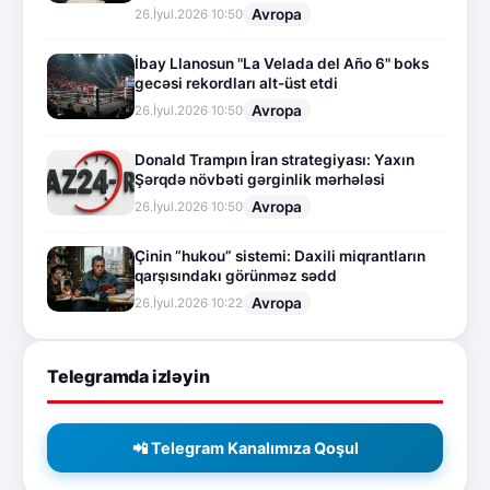
Avropa
26.İyul.2026 10:50
İbay Llanosun "La Velada del Año 6" boks
gecəsi rekordları alt-üst etdi
Avropa
26.İyul.2026 10:50
Donald Trampın İran strategiyası: Yaxın
Şərqdə növbəti gərginlik mərhələsi
Avropa
26.İyul.2026 10:50
Çinin “hukou” sistemi: Daxili miqrantların
qarşısındakı görünməz sədd
Avropa
26.İyul.2026 10:22
Telegramda izləyin
📲 Telegram Kanalımıza Qoşul