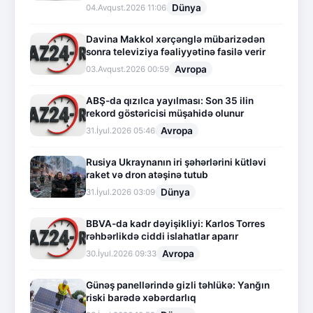
Dünya
04.Avqust.2026 11:06
Davina Makkol xərçənglə mübarizədən
sonra televiziya fəaliyyətinə fasilə verir
Avropa
03.Avqust.2026 00:59
ABŞ-da qızılca yayılması: Son 35 ilin
rekord göstəricisi müşahidə olunur
Avropa
31.İyul.2026 05:46
Rusiya Ukraynanın iri şəhərlərini kütləvi
raket və dron atəşinə tutub
Dünya
31.İyul.2026 03:09
BBVA-da kadr dəyişikliyi: Karlos Torres
rəhbərlikdə ciddi islahatlar aparır
Avropa
30.İyul.2026 09:33
Günəş panellərində gizli təhlükə: Yanğın
riski barədə xəbərdarlıq