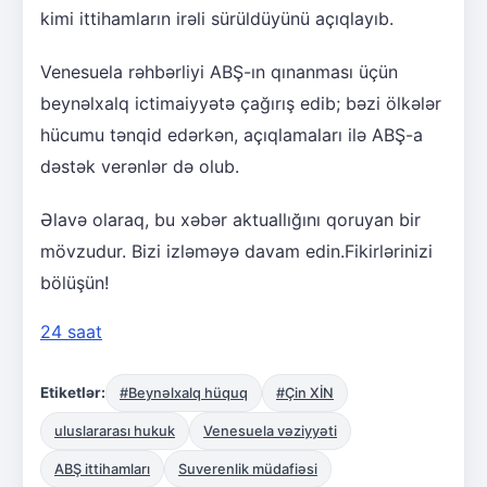
kimi ittihamların irəli sürüldüyünü açıqlayıb.
Venesuela rəhbərliyi ABŞ-ın qınanması üçün
beynəlxalq ictimaiyyətə çağırış edib; bəzi ölkələr
hücumu tənqid edərkən, açıqlamaları ilə ABŞ-a
dəstək verənlər də olub.
Əlavə olaraq, bu xəbər aktuallığını qoruyan bir
mövzudur. Bizi izləməyə davam edin.Fikirlərinizi
bölüşün!
24 saat
Etiketlər:
#Beynəlxalq hüquq
#Çin XİN
uluslararası hukuk
Venesuela vəziyyəti
ABŞ ittihamları
Suverenlik müdafiəsi