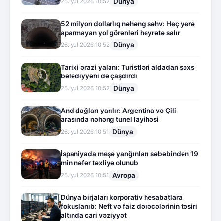
Dünya
26.İyul.2026 10:52
52 milyon dollarlıq nəhəng səhv: Heç yerə
aparmayan yol görənləri heyrətə salır
Dünya
26.İyul.2026 10:52
Tarixi ərazi yalanı: Turistləri aldadan şəxs
bələdiyyəni də çaşdırdı
Dünya
26.İyul.2026 10:52
And dağları yarılır: Argentina və Çili
arasında nəhəng tunel layihəsi
Dünya
26.İyul.2026 10:51
İspaniyada meşə yanğınları səbəbindən 19
min nəfər təxliyə olunub
Avropa
26.İyul.2026 10:51
Dünya birjaları korporativ hesabatlara
fokuslanıb: Neft və faiz dərəcələrinin təsiri
altında cari vəziyyət