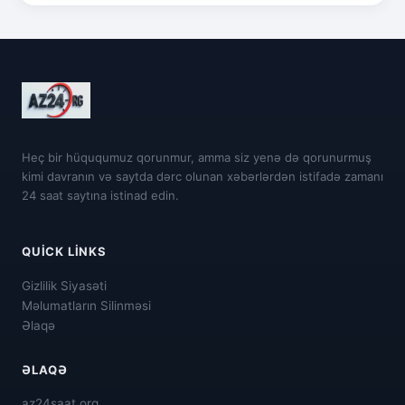
Heç bir hüququmuz qorunmur, amma siz yenə də qorunurmuş
kimi davranın və saytda dərc olunan xəbərlərdən istifadə zamanı
24 saat saytına istinad edin.
QUICK LINKS
Gizlilik Siyasəti
Məlumatların Silinməsi
Əlaqə
ƏLAQƏ
az24saat.org