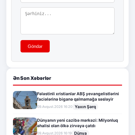
Göndər
Ən Son Xəbərlər
Fələstinli xristianlar ABŞ yevangelistlərini
faciələrinə biganə qalmamağa səsləyir
Yaxın Şərq
09.Avqust.2026 16:20
Dünyanın yeni cazibə mərkəzi: Milyonluq
əhalisi olan ölkə zirvəyə çatdı
Dünya
09.Avqust.2026 16:19