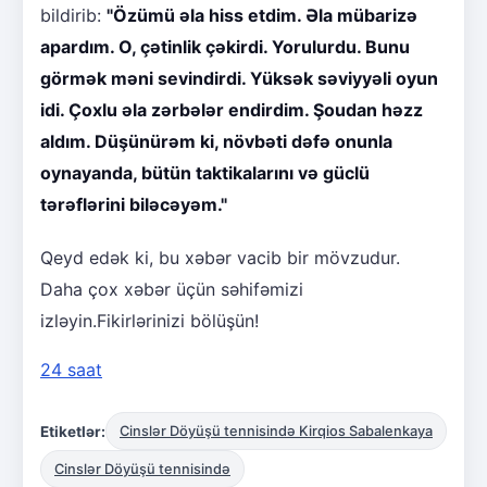
bildirib:
"Özümü əla hiss etdim. Əla mübarizə
apardım. O, çətinlik çəkirdi. Yorulurdu. Bunu
görmək məni sevindirdi. Yüksək səviyyəli oyun
idi. Çoxlu əla zərbələr endirdim. Şoudan həzz
aldım. Düşünürəm ki, növbəti dəfə onunla
oynayanda, bütün taktikalarını və güclü
tərəflərini biləcəyəm."
Qeyd edək ki, bu xəbər vacib bir mövzudur.
Daha çox xəbər üçün səhifəmizi
izləyin.Fikirlərinizi bölüşün!
24 saat
Etiketlər:
Cinslər Döyüşü tennisində Kirqios Sabalenkaya
Cinslər Döyüşü tennisində