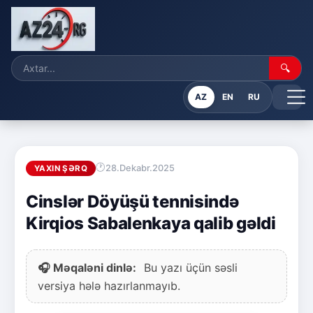
🔍
AZ
EN
RU
28.Dekabr.2025
YAXIN ŞƏRQ
Cinslər Döyüşü tennisində
Kirqios Sabalenkaya qalib gəldi
🎧 Məqaləni dinlə:
Bu yazı üçün səsli
versiya hələ hazırlanmayıb.