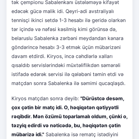
tək çempionu Sabalenkanı üstələməyə kifayət
edəcək gücə malik idi. Qeyri-adi avstraliyalı
tennisçi ikinci setdə 1-3 hesabı ilə geridə olarkən
tər içində və nəfəsi kəsilmiş kimi görünsə də,
belaruslu Sabalenka zərbəni meydandan kənara
göndərincə hesabı 3-3 etmək üçün mübarizəni
davam etdirdi. Kiryos, incə cəhdlərlə xalları
qısaldıb servislərindəki müxtəliflikdən səmərəli
istifadə edərək servisi ilə qələbəni təmin etdi və
matçdan sonra Sabalenka ilə səmimi qucaqlaşdı.
Kiryos matçdan sonra deyib:
"Dürüstcə desəm,
çox çətin bir matç idi. O, həqiqətən qətiyyətli
rəqibdir. Mən özümü toparlamalı oldum, çünki o,
təzyiq edirdi və nəticədə, bu, həqiqətən çətin
mübarizə idi."
Sabalenka isə rematç istədiyini