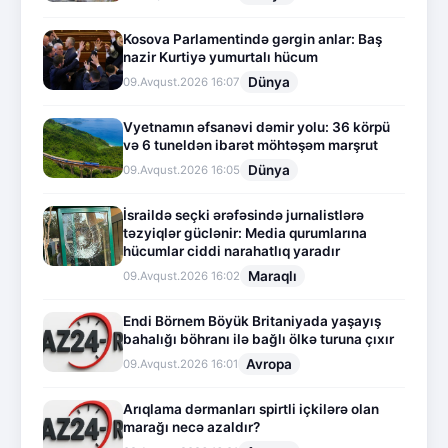
Kosova Parlamentində gərgin anlar: Baş
nazir Kurtiyə yumurtalı hücum
Dünya
09.Avqust.2026 16:07
Vyetnamın əfsanəvi dəmir yolu: 36 körpü
və 6 tuneldən ibarət möhtəşəm marşrut
Dünya
09.Avqust.2026 16:05
İsraildə seçki ərəfəsində jurnalistlərə
təzyiqlər güclənir: Media qurumlarına
hücumlar ciddi narahatlıq yaradır
Maraqlı
09.Avqust.2026 16:02
Endi Börnem Böyük Britaniyada yaşayış
bahalığı böhranı ilə bağlı ölkə turuna çıxır
Avropa
09.Avqust.2026 16:01
Arıqlama dərmanları spirtli içkilərə olan
marağı necə azaldır?