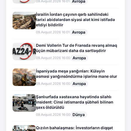
Avropa
09.Avqust.2026 16:01
İsrailin İordan çayının qərb sahilindəki
tarixi abidələrdən siyasi alət kimi istifadə
etdiyi bildirilir
Avropa
09.Avqust.2026 16:01
Demi Vollerin Tur de Fransda revanş almaq
üçün mübarizəni daha da sərtləşdirir
Avropa
09.Avqust.2026 16:00
İspaniyada meşə yanğınları: Küləyin
əsməsi yanğınsöndürmə işlərinə mane olur
Avropa
09.Avqust.2026 16:00
Şanlıurfada xəstəxana həyətində silahlı
insident: Cinsi istismarda şübhəli bilinən
şəxs öldürüldü
Dünya
09.Avqust.2026 16:00
Qızılın bahalaşması: İnvestorların diqqət