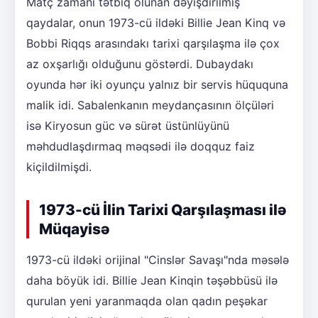
Matç zamanı tətbiq olunan dəyişdirilmiş
qaydalar, onun 1973-cü ildəki Billie Jean Kinq və
Bobbi Riqqs arasındakı tarixi qarşılaşma ilə çox
az oxşarlığı olduğunu göstərdi. Dubaydakı
oyunda hər iki oyunçu yalnız bir servis hüququna
malik idi. Sabalenkanın meydançasının ölçüləri
isə Kiryosun güc və sürət üstünlüyünü
məhdudlaşdırmaq məqsədi ilə doqquz faiz
kiçildilmişdi.
1973-cü İlin Tarixi Qarşılaşması ilə
Müqayisə
1973-cü ildəki orijinal "Cinslər Savaşı"nda məsələ
daha böyük idi. Billie Jean Kinqin təşəbbüsü ilə
qurulan yeni yaranmaqda olan qadın peşəkar