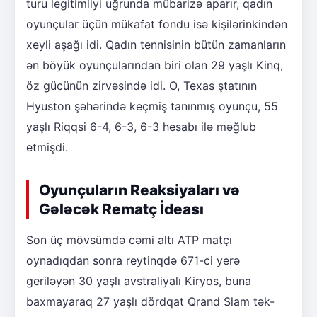
turu legitimliyi uğrunda mübarizə aparır, qadın
oyunçular üçün mükafat fondu isə kişilərinkindən
xeyli aşağı idi. Qadın tennisinin bütün zamanların
ən böyük oyunçularından biri olan 29 yaşlı Kinq,
öz gücünün zirvəsində idi. O, Texas ştatının
Hyuston şəhərində keçmiş tanınmış oyunçu, 55
yaşlı Riqqsi 6-4, 6-3, 6-3 hesabı ilə məğlub
etmişdi.
Oyunçuların Reaksiyaları və
Gələcək Rematç İdeası
Son üç mövsümdə cəmi altı ATP matçı
oynadıqdan sonra reytinqdə 671-ci yerə
geriləyən 30 yaşlı avstraliyalı Kiryos, buna
baxmayaraq 27 yaşlı dördqat Qrand Slam tək-