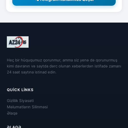
Heç bir hüququmuz qorunmur, amma siz yenə də qorunurmuş
kimi davranın və saytda dərc olunan xəbərlərdən istifadə zamanı
24 saat saytına istinad edin.
QUICK LINKS
Gizlilik Siyasəti
Məlumatların Silinməsi
Əlaqə
ƏLAQƏ