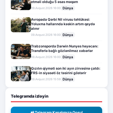
etməli olduğu 5 əsas məqam
Dünya
09.Avqust.2026 16:00
Avropada Qərbi Nil virusu təhlükəsi:
Yoluxma hallarında kəskin artım qeydə
alınır
Dünya
09.Avqust.2026 16:00
Trabzonsporda Darwin Nunyes həyəcanı:
Transferlə bağlı gözlənilməz xəbərlər
Dünya
09.Avqust.2026 16:00
Qızılın qiyməti son iki ayın zirvəsinə çatdı:
FRS-in siyasəti öz təsirini göstərir
Dünya
09.Avqust.2026 15:59
Telegramda izləyin
📲 Telegram Kanalımıza Qoşul