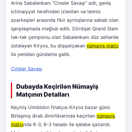
Arina Sabalenkanı “Cinslər Savaşı” adlı, geniş
ictimaiyyət tərəfindən izlənilən və tennis
azarkeşləri arasında fikir ayrılıqlarına səbəb olan
qarşılaşmada məğlub edib. Dördqat Qrand Slam
tək-tək çempionu olan Sabalenkanı düz setlərdə
üstələyən Kiryos, bu diqqətçəkən
nümayiş matçı
ilə yenidən gündəmə gəlib.
Cinslər Savaşı
Dubayda Keçirilən Nümayiş
Matçının Detalları
Keçmiş Uimbldon finalçısı Kiryos bazar günü
Birləşmiş Ərəb Əmirliklərində keçirilən
nümayiş
matçı
nda 6-3, 6-3 hesabı ilə qələbə qazandı.