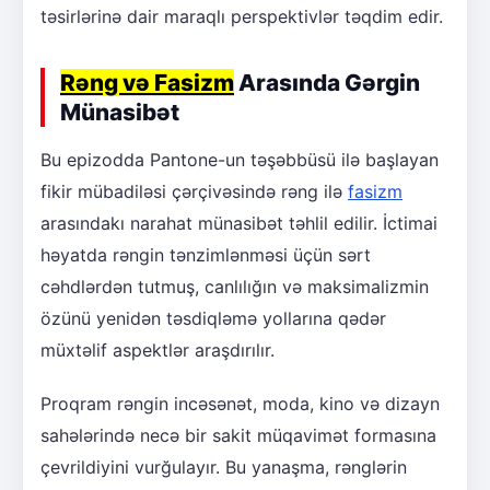
təsirlərinə dair maraqlı perspektivlər təqdim edir.
Rəng və Fasizm
Arasında Gərgin
Münasibət
Bu epizodda Pantone-un təşəbbüsü ilə başlayan
fikir mübadiləsi çərçivəsində rəng ilə
fasizm
arasındakı narahat münasibət təhlil edilir. İctimai
həyatda rəngin tənzimlənməsi üçün sərt
cəhdlərdən tutmuş, canlılığın və maksimalizmin
özünü yenidən təsdiqləmə yollarına qədər
müxtəlif aspektlər araşdırılır.
Proqram rəngin incəsənət, moda, kino və dizayn
sahələrində necə bir sakit müqavimət formasına
çevrildiyini vurğulayır. Bu yanaşma, rənglərin