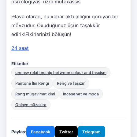
psixologiyası üzrə mütəxəssis
Əlavə olaraq, bu xəbər aktuallığını qoruyan bir
mövzudur. Oxuduğunuz üçün təşəkkür
edirik!Fikirlərinizi bölüşün!
24 saat
Etiketlər:
uneasy relationship between colour and fascism
Pantone İlin Rəngi
Rəng və faşizm
Rəng müqavimət kimi
İncəsənət və moda
Onlayn müzakirə
Paylaş:
Facebook
Twitter
Telegram