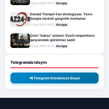
Avropa
26.İyul.2026 10:50
Donald Trampın İran strategiyası: Yaxın
Şərqdə növbəti gərginlik mərhələsi
Avropa
26.İyul.2026 10:50
Çinin “hukou” sistemi: Daxili miqrantların
qarşısındakı görünməz sədd
Avropa
26.İyul.2026 10:22
Telegramda izləyin
📲 Telegram Kanalımıza Qoşul