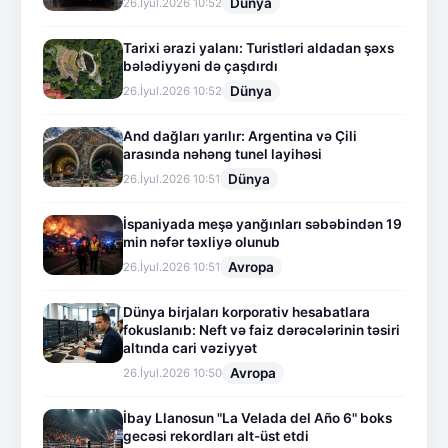
Dünya
26.İyul.2026 10:52
Tarixi ərazi yalanı: Turistləri aldadan şəxs
bələdiyyəni də çaşdırdı
Dünya
26.İyul.2026 10:52
And dağları yarılır: Argentina və Çili
arasında nəhəng tunel layihəsi
Dünya
26.İyul.2026 10:51
İspaniyada meşə yanğınları səbəbindən 19
min nəfər təxliyə olunub
Avropa
26.İyul.2026 10:51
Dünya birjaları korporativ hesabatlara
fokuslanıb: Neft və faiz dərəcələrinin təsiri
altında cari vəziyyət
Avropa
26.İyul.2026 10:50
İbay Llanosun "La Velada del Año 6" boks
gecəsi rekordları alt-üst etdi