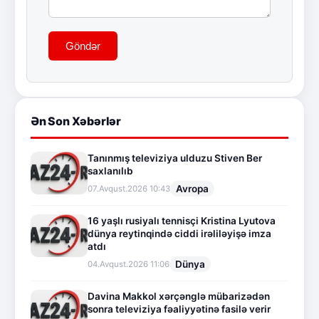
Göndər
Ən Son Xəbərlər
Tanınmış televiziya ulduzu Stiven Ber
saxlanılıb
Avropa
07.Avqust.2026 10:43
16 yaşlı rusiyalı tennisçi Kristina Lyutova
dünya reytinqində ciddi irəliləyişə imza
atdı
Dünya
04.Avqust.2026 11:06
Davina Makkol xərçənglə mübarizədən
sonra televiziya fəaliyyətinə fasilə verir