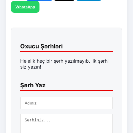
WhatsApp
Oxucu Şərhləri
Hələlik heç bir şərh yazılmayıb. İlk şərhi
siz yazın!
Şərh Yaz