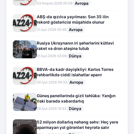
Avropa
03.Avqust.2026 00:59
ABŞ-da qızılca yayılması: Son 35 ilin
rekord göstəricisi müşahidə olunur
Avropa
31.İyul.2026 05:46
Rusiya Ukraynanın iri şəhərlərini kütləvi
raket və dron atəşinə tutub
Dünya
31.İyul.2026 03:09
BBVA-da kadr dəyişikliyi: Karlos Torres
rəhbərlikdə ciddi islahatlar aparır
Avropa
30.İyul.2026 09:33
Günəş panellərində gizli təhlükə: Yanğın
riski barədə xəbərdarlıq
Dünya
26.İyul.2026 10:52
52 milyon dollarlıq nəhəng səhv: Heç yerə
aparmayan yol görənləri heyrətə salır