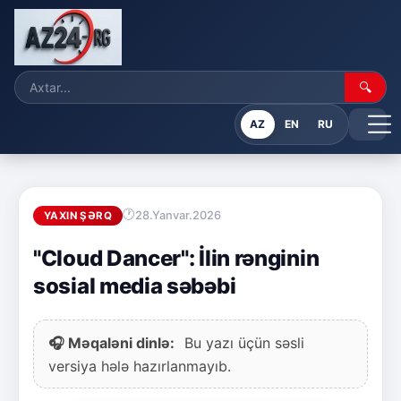
🔍
AZ
EN
RU
28.Yanvar.2026
YAXIN ŞƏRQ
"Cloud Dancer": İlin rənginin
sosial media səbəbi
🎧 Məqaləni dinlə:
Bu yazı üçün səsli
versiya hələ hazırlanmayıb.