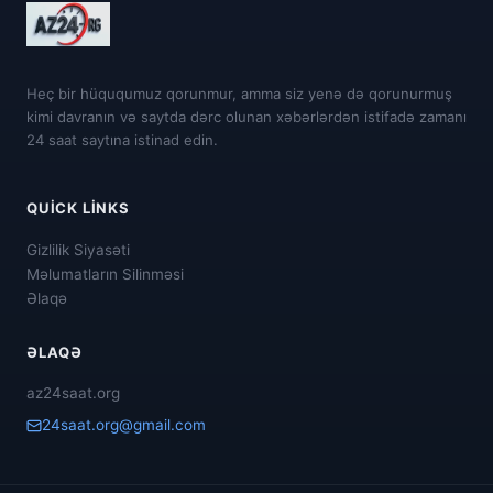
Heç bir hüququmuz qorunmur, amma siz yenə də qorunurmuş
kimi davranın və saytda dərc olunan xəbərlərdən istifadə zamanı
24 saat saytına istinad edin.
QUICK LINKS
Gizlilik Siyasəti
Məlumatların Silinməsi
Əlaqə
ƏLAQƏ
az24saat.org
24saat.org@gmail.com