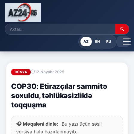
🔍
AZ
EN
RU
12.Noyabr.2025
DÜNYA
COP30: Etirazçılar sammitə
soxuldu, təhlükəsizliklə
toqquşma
🎧 Məqaləni dinlə:
Bu yazı üçün səsli
versiya hələ hazırlanmayıb.