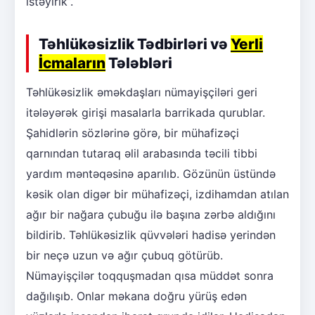
istəyirik”.
Təhlükəsizlik Tədbirləri və
Yerli
İcmaların
Tələbləri
Təhlükəsizlik əməkdaşları nümayişçiləri geri
itələyərək girişi masalarla barrikada qurublar.
Şahidlərin sözlərinə görə, bir mühafizəçi
qarnından tutaraq əlil arabasında təcili tibbi
yardım məntəqəsinə aparılıb. Gözünün üstündə
kəsik olan digər bir mühafizəçi, izdihamdan atılan
ağır bir nağara çubuğu ilə başına zərbə aldığını
bildirib. Təhlükəsizlik qüvvələri hadisə yerindən
bir neçə uzun və ağır çubuq götürüb.
Nümayişçilər toqquşmadan qısa müddət sonra
dağılışıb. Onlar məkana doğru yürüş edən