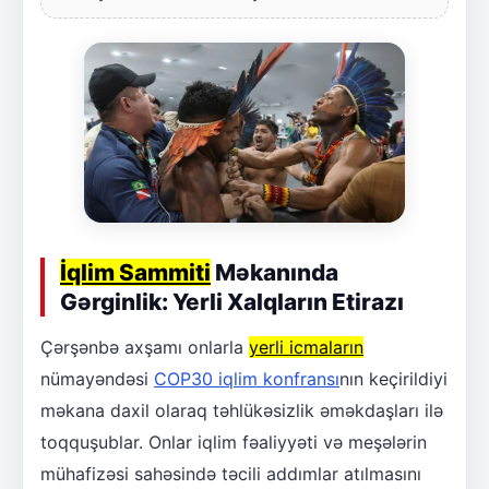
İqlim Sammiti
Məkanında
Gərginlik: Yerli Xalqların Etirazı
Çərşənbə axşamı onlarla
yerli icmaların
nümayəndəsi
COP30 iqlim konfransı
nın keçirildiyi
məkana daxil olaraq təhlükəsizlik əməkdaşları ilə
toqquşublar. Onlar iqlim fəaliyyəti və meşələrin
mühafizəsi sahəsində təcili addımlar atılmasını