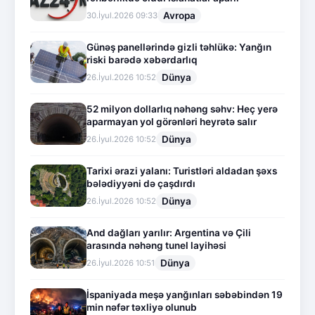
Avropa
30.İyul.2026 09:33
Günəş panellərində gizli təhlükə: Yanğın
riski barədə xəbərdarlıq
Dünya
26.İyul.2026 10:52
52 milyon dollarlıq nəhəng səhv: Heç yerə
aparmayan yol görənləri heyrətə salır
Dünya
26.İyul.2026 10:52
Tarixi ərazi yalanı: Turistləri aldadan şəxs
bələdiyyəni də çaşdırdı
Dünya
26.İyul.2026 10:52
And dağları yarılır: Argentina və Çili
arasında nəhəng tunel layihəsi
Dünya
26.İyul.2026 10:51
İspaniyada meşə yanğınları səbəbindən 19
min nəfər təxliyə olunub