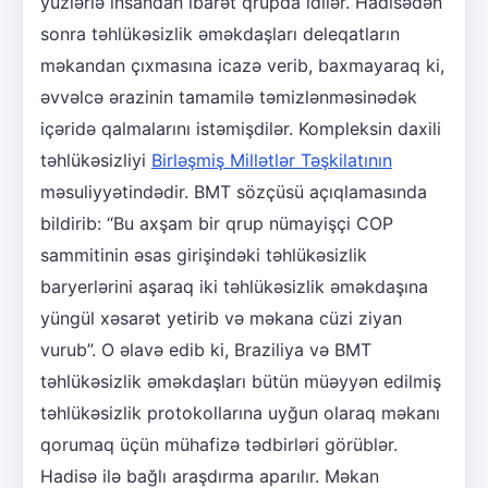
yüzlərlə insandan ibarət qrupda idilər. Hadisədən
sonra təhlükəsizlik əməkdaşları deleqatların
məkandan çıxmasına icazə verib, baxmayaraq ki,
əvvəlcə ərazinin tamamilə təmizlənməsinədək
içəridə qalmalarını istəmişdilər. Kompleksin daxili
təhlükəsizliyi
Birləşmiş Millətlər Təşkilatının
məsuliyyətindədir. BMT sözçüsü açıqlamasında
bildirib: “Bu axşam bir qrup nümayişçi COP
sammitinin əsas girişindəki təhlükəsizlik
baryerlərini aşaraq iki təhlükəsizlik əməkdaşına
yüngül xəsarət yetirib və məkana cüzi ziyan
vurub”. O əlavə edib ki, Braziliya və BMT
təhlükəsizlik əməkdaşları bütün müəyyən edilmiş
təhlükəsizlik protokollarına uyğun olaraq məkanı
qorumaq üçün mühafizə tədbirləri görüblər.
Hadisə ilə bağlı araşdırma aparılır. Məkan