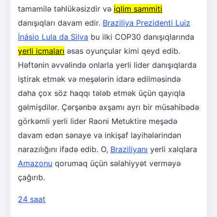
tamamilə təhlükəsizdir və
iqlim sammiti
danışıqları davam edir.
Braziliya Prezidenti Luiz
İnásio Lula da Silva
bu ilki COP30 danışıqlarında
yerli icmaları
əsas oyunçular kimi qeyd edib.
Həftənin əvvəlində onlarla yerli lider danışıqlarda
iştirak etmək və meşələrin idarə edilməsində
daha çox söz haqqı tələb etmək üçün qayıqla
gəlmişdilər. Çərşənbə axşamı ayrı bir müsahibədə
görkəmli yerli lider Raoni Metuktire meşədə
davam edən sənaye və inkişaf layihələrindən
narazılığını ifadə edib. O,
Braziliyanı
yerli xalqlara
Amazonu
qorumaq üçün səlahiyyət verməyə
çağırıb.
24 saat