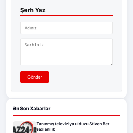
Şərh Yaz
Göndər
Ən Son Xəbərlər
Tanınmış televiziya ulduzu Stiven Ber
saxlanılıb