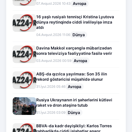
Avropa
07.Avqust.2026 10:43
16 yaşlı rusiyalı tennisçi Kristina Lyutova
dünya reytinqində ciddi irəliləyişə imza
atdı
Dünya
04.Avqust.2026 11:06
Davina Makkol xərçənglə mübarizədən
sonra televiziya fəaliyyətinə fasilə verir
Avropa
03.Avqust.2026 00:59
ABŞ-da qızılca yayılması: Son 35 ilin
rekord göstəricisi müşahidə olunur
Avropa
31.İyul.2026 05:46
Rusiya Ukraynanın iri şəhərlərini kütləvi
raket və dron atəşinə tutub
Dünya
31.İyul.2026 03:09
BBVA-da kadr dəyişikliyi: Karlos Torres
rəhbərlikdə ciddi islahatlar aparır