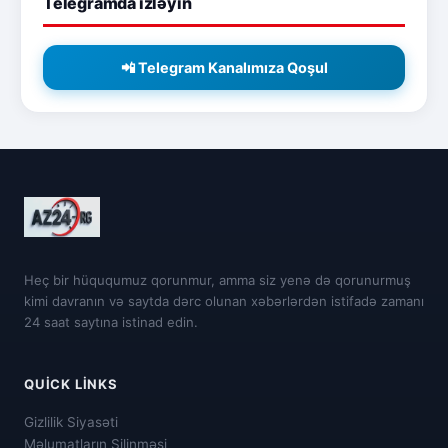
Telegramda izləyin
📲 Telegram Kanalımıza Qoşul
Heç bir hüququmuz qorunmur, amma siz yenə də qorunurmuş
kimi davranın və saytda dərc olunan xəbərlərdən istifadə zamanı
24 saat saytına istinad edin.
QUICK LINKS
Gizlilik Siyasəti
Məlumatların Silinməsi