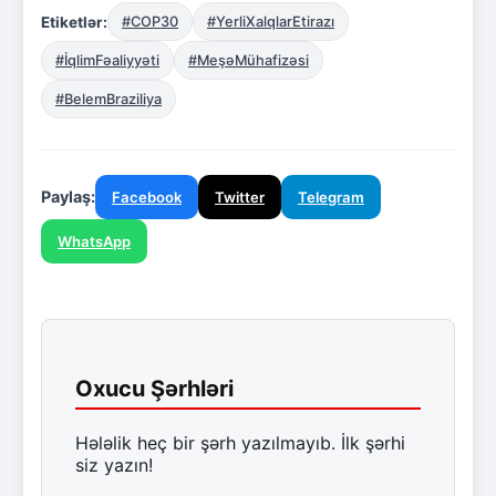
Etiketlər:
#COP30
#YerliXalqlarEtirazı
#İqlimFəaliyyəti
#MeşəMühafizəsi
#BelemBraziliya
Paylaş:
Facebook
Twitter
Telegram
WhatsApp
Oxucu Şərhləri
Hələlik heç bir şərh yazılmayıb. İlk şərhi
siz yazın!