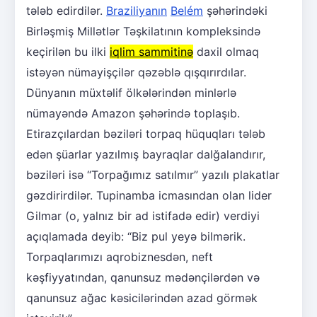
tələb edirdilər.
Braziliyanın
Belém
şəhərindəki
Birləşmiş Millətlər Təşkilatının kompleksində
keçirilən bu ilki
iqlim sammitinə
daxil olmaq
istəyən nümayişçilər qəzəblə qışqırırdılar.
Dünyanın müxtəlif ölkələrindən minlərlə
nümayəndə Amazon şəhərində toplaşıb.
Etirazçılardan bəziləri torpaq hüquqları tələb
edən şüarlar yazılmış bayraqlar dalğalandırır,
bəziləri isə “Torpağımız satılmır” yazılı plakatlar
gəzdirirdilər. Tupinamba icmasından olan lider
Gilmar (o, yalnız bir ad istifadə edir) verdiyi
açıqlamada deyib: “Biz pul yeyə bilmərik.
Torpaqlarımızı aqrobiznesdən, neft
kəşfiyyatından, qanunsuz mədənçilərdən və
qanunsuz ağac kəsicilərindən azad görmək