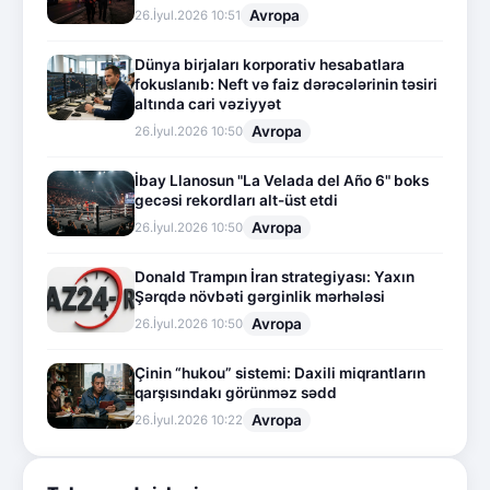
Avropa
26.İyul.2026 10:51
Dünya birjaları korporativ hesabatlara
fokuslanıb: Neft və faiz dərəcələrinin təsiri
altında cari vəziyyət
Avropa
26.İyul.2026 10:50
İbay Llanosun "La Velada del Año 6" boks
gecəsi rekordları alt-üst etdi
Avropa
26.İyul.2026 10:50
Donald Trampın İran strategiyası: Yaxın
Şərqdə növbəti gərginlik mərhələsi
Avropa
26.İyul.2026 10:50
Çinin “hukou” sistemi: Daxili miqrantların
qarşısındakı görünməz sədd
Avropa
26.İyul.2026 10:22