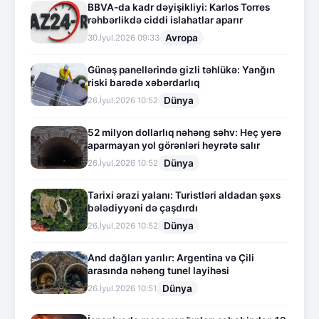
BBVA-da kadr dəyişikliyi: Karlos Torres
rəhbərlikdə ciddi islahatlar aparır
Avropa
30.İyul.2026 09:33
Günəş panellərində gizli təhlükə: Yanğın
riski barədə xəbərdarlıq
Dünya
26.İyul.2026 10:52
52 milyon dollarlıq nəhəng səhv: Heç yerə
aparmayan yol görənləri heyrətə salır
Dünya
26.İyul.2026 10:52
Tarixi ərazi yalanı: Turistləri aldadan şəxs
bələdiyyəni də çaşdırdı
Dünya
26.İyul.2026 10:52
And dağları yarılır: Argentina və Çili
arasında nəhəng tunel layihəsi
Dünya
26.İyul.2026 10:51