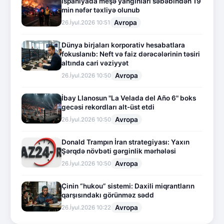
İspaniyada meşə yanğınları səbəbindən 19
min nəfər təxliyə olunub
Avropa
26.İyul.2026 10:51
Dünya birjaları korporativ hesabatlara
fokuslanıb: Neft və faiz dərəcələrinin təsiri
altında cari vəziyyət
Avropa
26.İyul.2026 10:50
İbay Llanosun "La Velada del Año 6" boks
gecəsi rekordları alt-üst etdi
Avropa
26.İyul.2026 10:50
Donald Trampın İran strategiyası: Yaxın
Şərqdə növbəti gərginlik mərhələsi
Avropa
26.İyul.2026 10:50
Çinin “hukou” sistemi: Daxili miqrantların
qarşısındakı görünməz sədd
Avropa
26.İyul.2026 10:22