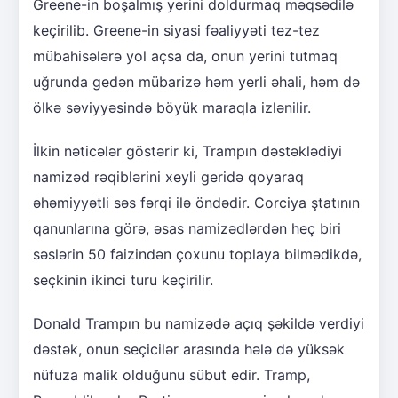
Greene-in boşalmış yerini doldurmaq məqsədilə
keçirilib. Greene-in siyasi fəaliyyəti tez-tez
mübahisələrə yol açsa da, onun yerini tutmaq
uğrunda gedən mübarizə həm yerli əhali, həm də
ölkə səviyyəsində böyük maraqla izlənilir.
İlkin nəticələr göstərir ki, Trampın dəstəklədiyi
namizəd rəqiblərini xeyli geridə qoyaraq
əhəmiyyətli səs fərqi ilə öndədir. Corciya ştatının
qanunlarına görə, əsas namizədlərdən heç biri
səslərin 50 faizindən çoxunu toplaya bilmədikdə,
seçkinin ikinci turu keçirilir.
Donald Trampın bu namizədə açıq şəkildə verdiyi
dəstək, onun seçicilər arasında hələ də yüksək
nüfuza malik olduğunu sübut edir. Tramp,