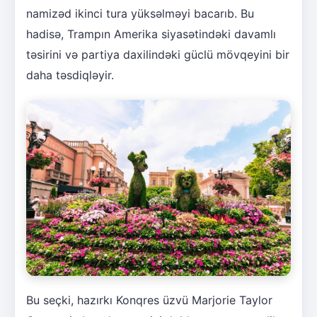
namizəd ikinci tura yüksəlməyi bacarıb. Bu
hadisə, Trampın Amerika siyasətindəki davamlı
təsirini və partiya daxilindəki güclü mövqeyini bir
daha təsdiqləyir.
Bu seçki, hazırkı Konqres üzvü Marjorie Taylor