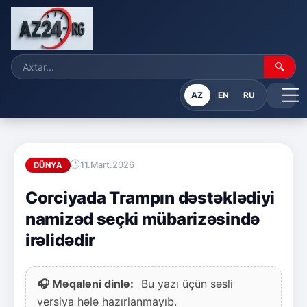
🔍
AZ
EN
RU
11.Mart.2026
DÜNYA
Corciyada Trampın dəstəklədiyi
namizəd seçki mübarizəsində
irəlidədir
🎧 Məqaləni dinlə:
Bu yazı üçün səsli
versiya hələ hazırlanmayıb.