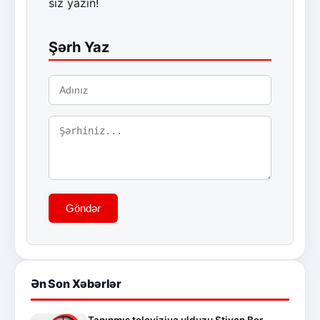
siz yazın!
Şərh Yaz
Göndər
Ən Son Xəbərlər