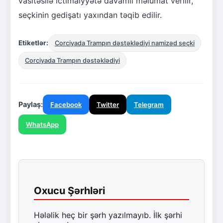
vasitəsilə ictimaiyyətə davamlı məlumat verilir,
seçkinin gedişatı yaxından təqib edilir.
Etiketlər:
Corciyada Trampın dəstəklədiyi namizəd seçki
Corciyada Trampın dəstəklədiyi
Paylaş:
Facebook
Twitter
Telegram
WhatsApp
Oxucu Şərhləri
Hələlik heç bir şərh yazılmayıb. İlk şərhi