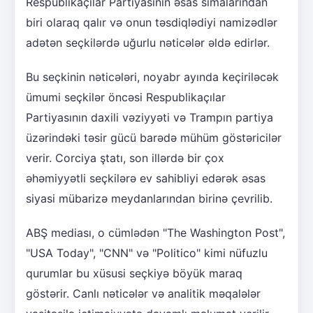
Respublikaçılar Partiyasının əsas simalarından
biri olaraq qalır və onun təsdiqlədiyi namizədlər
adətən seçkilərdə uğurlu nəticələr əldə edirlər.
Bu seçkinin nəticələri, noyabr ayında keçiriləcək
ümumi seçkilər öncəsi Respublikaçılar
Partiyasının daxili vəziyyəti və Trampın partiya
üzərindəki təsir gücü barədə mühüm göstəricilər
verir. Corciya ştatı, son illərdə bir çox
əhəmiyyətli seçkilərə ev sahibliyi edərək əsas
siyasi mübarizə meydanlarından birinə çevrilib.
ABŞ mediası, o cümlədən "The Washington Post",
"USA Today", "CNN" və "Politico" kimi nüfuzlu
qurumlar bu xüsusi seçkiyə böyük maraq
göstərir. Canlı nəticələr və analitik məqalələr