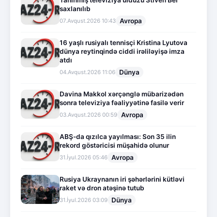
Tanınmış televiziya ulduzu Stiven Ber
saxlanılıb
Avropa
07.Avqust.2026 10:43
16 yaşlı rusiyalı tennisçi Kristina Lyutova
dünya reytinqində ciddi irəliləyişə imza
atdı
Dünya
04.Avqust.2026 11:06
Davina Makkol xərçənglə mübarizədən
sonra televiziya fəaliyyətinə fasilə verir
Avropa
03.Avqust.2026 00:59
ABŞ-da qızılca yayılması: Son 35 ilin
rekord göstəricisi müşahidə olunur
Avropa
31.İyul.2026 05:46
Rusiya Ukraynanın iri şəhərlərini kütləvi
raket və dron atəşinə tutub
Dünya
31.İyul.2026 03:09