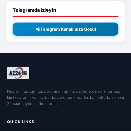
Telegramda izləyin
📲 Telegram Kanalımıza Qoşul
Heç bir hüququmuz qorunmur, amma siz yenə də qorunurmuş
kimi davranın və saytda dərc olunan xəbərlərdən istifadə zamanı
24 saat saytına istinad edin.
QUICK LINKS